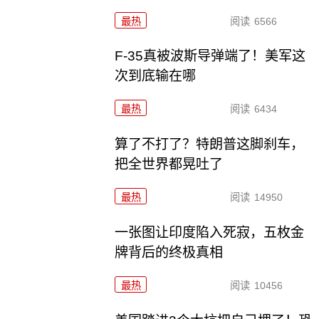
最热
阅读
6566
F-35真被波斯导弹端了！美军这
次到底输在哪
最热
阅读
6434
算了不打了？特朗普这脚刹车，
把全世界都晃吐了
最热
阅读
14950
一张图让印度陷入死寂，五枚金
牌背后的终极真相
最热
阅读
10456