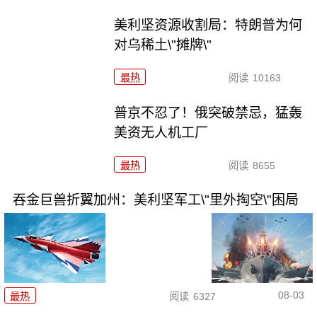
美利坚资源收割局：特朗普为何
对乌稀土\"摊牌\"
最热
阅读
10163
普京不忍了！俄突破禁忌，猛轰
美资无人机工厂
最热
阅读
8655
吞金巨兽折翼加州：美利坚军工\"里外掏空\"困局
08-03
最热
阅读
6327