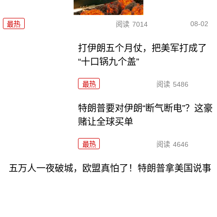
08-02
最热
阅读
7014
打伊朗五个月仗，把美军打成了
“十口锅九个盖”
最热
阅读
5486
特朗普要对伊朗“断气断电”？这豪
赌让全球买单
最热
阅读
4646
五万人一夜破城，欧盟真怕了！特朗普拿美国说事