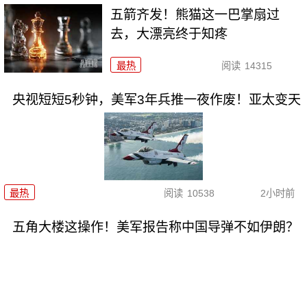
五箭齐发！熊猫这一巴掌扇过
去，大漂亮终于知疼
最热
阅读
14315
央视短短5秒钟，美军3年兵推一夜作废！亚太变天
最热
阅读
10538
2小时前
五角大楼这操作！美军报告称中国导弹不如伊朗？