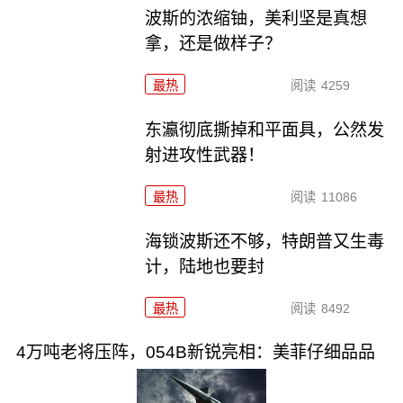
波斯的浓缩铀，美利坚是真想
拿，还是做样子？
最热
阅读
4259
东瀛彻底撕掉和平面具，公然发
射进攻性武器！
最热
阅读
11086
海锁波斯还不够，特朗普又生毒
计，陆地也要封
最热
阅读
8492
4万吨老将压阵，054B新锐亮相：美菲仔细品品