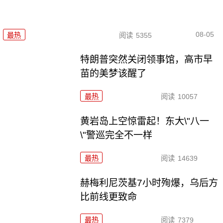
08-05
最热
阅读
5355
特朗普突然关闭领事馆，高市早
苗的美梦该醒了
最热
阅读
10057
黄岩岛上空惊雷起！东大\"八一
\"警巡完全不一样
最热
阅读
14639
赫梅利尼茨基7小时殉爆，乌后方
比前线更致命
最热
阅读
7379