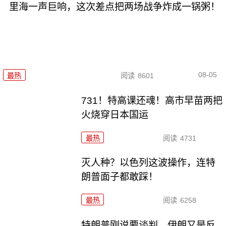
里海一声巨响，这次差点把两场战争炸成一锅粥！
08-05
最热
阅读
8601
731！特高课还魂！高市早苗两把
火烧穿日本国运
最热
阅读
4731
灭人种？以色列这波操作，连特
朗普面子都敢踩！
最热
阅读
6258
特朗普刚说要谈判，伊朗又是反