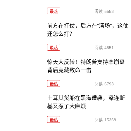
最热
阅读
5553
前方在打仗，后方在“清场”，这仗
还怎么打？
最热
阅读
4551
惊天大反转！特朗普支持率崩盘
背后竟藏致命一击
最热
阅读
6793
土耳其货船在黑海遭袭，泽连斯
基又惹了大麻烦
最热
阅读
15368