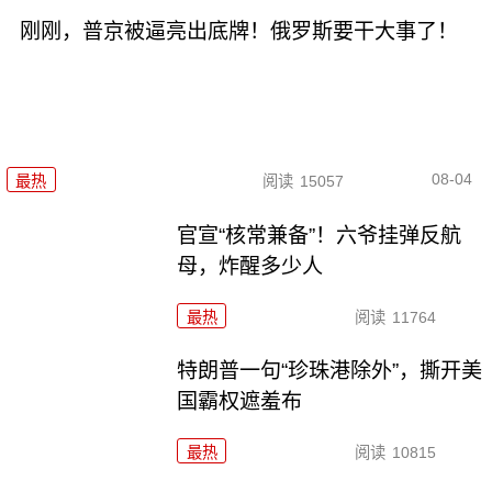
刚刚，普京被逼亮出底牌！俄罗斯要干大事了！
08-04
最热
阅读
15057
官宣“核常兼备”！六爷挂弹反航
母，炸醒多少人
最热
阅读
11764
特朗普一句“珍珠港除外”，撕开美
国霸权遮羞布
最热
阅读
10815