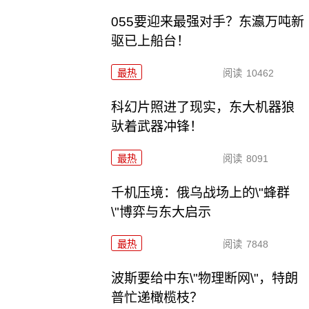
055要迎来最强对手？东瀛万吨新
驱已上船台！
最热
阅读
10462
科幻片照进了现实，东大机器狼
驮着武器冲锋！
最热
阅读
8091
千机压境：俄乌战场上的\"蜂群
\"博弈与东大启示
最热
阅读
7848
波斯要给中东\"物理断网\"，特朗
普忙递橄榄枝？