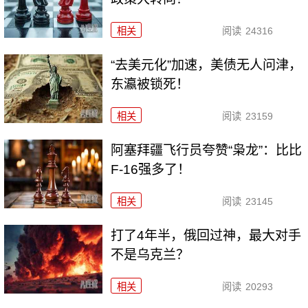
相关
阅读
24316
“去美元化”加速，美债无人问津，
东瀛被锁死！
相关
阅读
23159
阿塞拜疆飞行员夸赞“枭龙”：比比
F-16强多了！
相关
阅读
23145
打了4年半，俄回过神，最大对手
不是乌克兰？
相关
阅读
20293