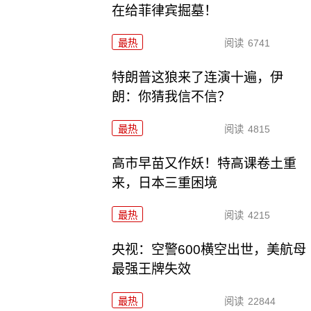
在给菲律宾掘墓！
最热
阅读
6741
特朗普这狼来了连演十遍，伊
朗：你猜我信不信？
最热
阅读
4815
高市早苗又作妖！特高课卷土重
来，日本三重困境
最热
阅读
4215
央视：空警600横空出世，美航母
最强王牌失效
最热
阅读
22844