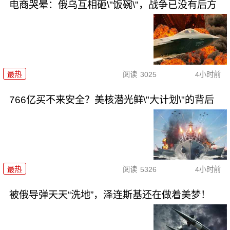
电商哭晕：俄乌互相砸\"饭碗\"，战争已没有后方
最热
阅读
3025
4小时前
766亿买不来安全？美核潜光鲜\"大计划\"的背后
最热
阅读
5326
4小时前
被俄导弹天天“洗地”，泽连斯基还在做着美梦！