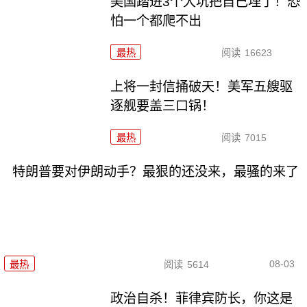
美国踏进3个大坑把自己埋了！恐
怕一个都爬不出
最热
阅读
16623
上将一封信捅破天！美军五艘驱
逐舰要盖三口锅！
最热
阅读
7015
特朗普要对伊朗动手？最狠的还没来，最骚的来了
08-03
最热
阅读
5614
政治自杀！菲律宾防长，你这是