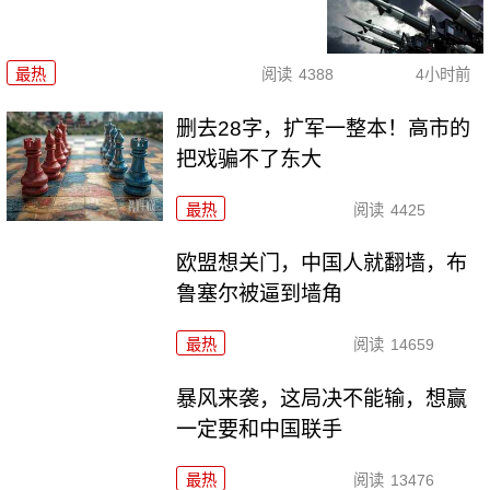
最热
阅读
4388
4小时前
删去28字，扩军一整本！高市的
把戏骗不了东大
最热
阅读
4425
欧盟想关门，中国人就翻墙，布
鲁塞尔被逼到墙角
最热
阅读
14659
暴风来袭，这局决不能输，想赢
一定要和中国联手
最热
阅读
13476