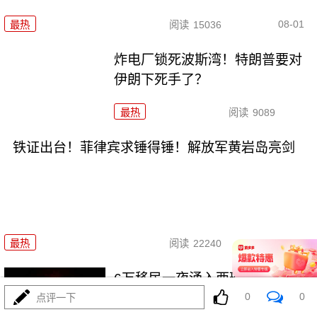
08-01
最热
阅读
15036
炸电厂锁死波斯湾！特朗普要对
伊朗下死手了？
最热
阅读
9089
铁证出台！菲律宾求锤得锤！解放军黄岩岛亮剑
08-01
最热
阅读
22240
6万移民一夜涌入西班牙，摩洛哥
0
0
葫芦卖什么药？
点评一下