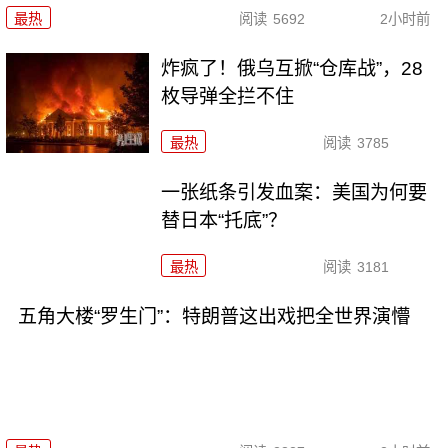
最热
阅读
5692
2小时前
炸疯了！俄乌互掀“仓库战”，28
枚导弹全拦不住
最热
阅读
3785
一张纸条引发血案：美国为何要
替日本“托底”？
最热
阅读
3181
五角大楼“罗生门”：特朗普这出戏把全世界演懵