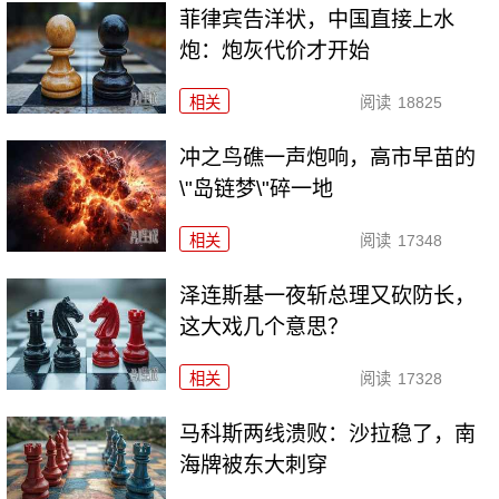
菲律宾告洋状，中国直接上水
炮：炮灰代价才开始
相关
阅读
18825
冲之鸟礁一声炮响，高市早苗的
\"岛链梦\"碎一地
相关
阅读
17348
泽连斯基一夜斩总理又砍防长，
这大戏几个意思？
相关
阅读
17328
马科斯两线溃败：沙拉稳了，南
海牌被东大刺穿