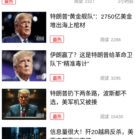
最热
阅读
2327
2小时前
特朗普“黄金舰队”：2750亿美金
堆出海上棺材
最热
阅读
2288
伊朗赢了？这是特朗普给革命卫
队下“精准毒计”
最热
阅读
3295
特朗普扔下两条路，波斯都不
选，美军机又被揍
最热
阅读
15430
信息量很大！歼20越肩反杀，美