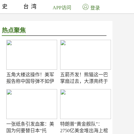
历史
台湾
APP访问
登录
热点聚焦
五角大楼这操作！美军
五箭齐发！熊猫这一巴
报告称中国导弹不如伊
掌扇过去，大漂亮终于
朗？
知疼
一张纸条引发血案：美
特朗普“黄金舰队”：
国为何要替日本“托
2750亿美金堆出海上棺