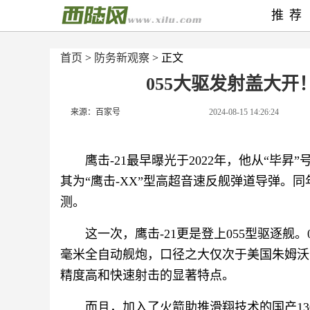
推荐
首页
>
防务新观察
> 正文
055大驱发射盖大
来源：百家号
2024-08-15 14:26:24
鹰击-21最早曝光于2022年，他从“毕
其为“鹰击-XX”型高超音速反舰弹道导弹。同
测。
这一次，鹰击-21更是登上055型驱逐舰。0
毫米全自动舰炮，口径之大仅次于美国朱姆沃
精度高和快速射击的显著特点。
而且，加入了火箭助推滑翔技术的国产13