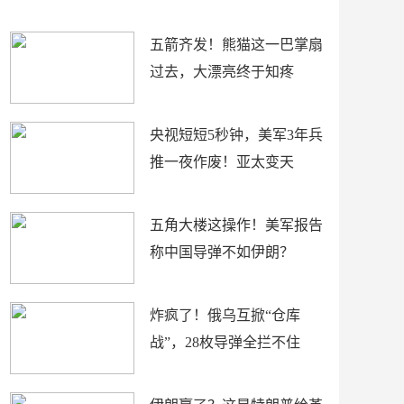
底”？
材
五箭齐发！熊猫这一巴掌扇
过去，大漂亮终于知疼
央视短短5秒钟，美军3年兵
推一夜作废！亚太变天
五角大楼这操作！美军报告
称中国导弹不如伊朗？
炸疯了！俄乌互掀“仓库
战”，28枚导弹全拦不住