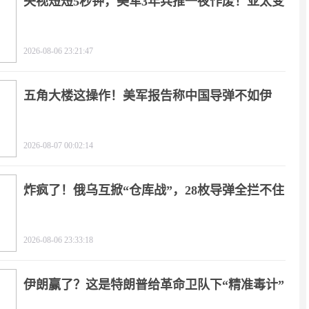
央视短短5秒钟，美军3年兵推一夜作废！亚太变
天
2026-08-06 23:21:47
五角大楼这操作！美军报告称中国导弹不如伊
朗？
2026-08-07 00:02:14
炸疯了！俄乌互掀“仓库战”，28枚导弹全拦不住
2026-08-06 23:33:18
伊朗赢了？这是特朗普给革命卫队下“精准毒计”