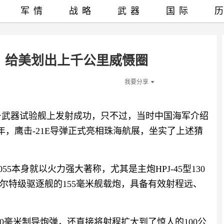
军情
战略
武器
国际
开！给美划出上千公里威慑圈
我要分享
昇”号武器试验舰上发射成功，只不过，当时中国海军介绍
年，鹰击-21E导弹正式亮相珠海航展，坐实了上述猜
55本身就以火力强大著称，尤其是主炮HPJ-45型130
尔特级驱逐舰的155毫米舰载炮，具备有效射程远、
0毫米制导炮弹，还直接将射程扩大到了惊人的100公