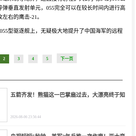
导弹垂直发射单元，055完全可以在较长时间内进行高
左右的鹰击-21。
055型驱逐舰上，无疑极大地提升了中国海军的远程
2
3
4
5
下一页
五箭齐发！熊猫这一巴掌扇过去，大漂亮终于知
疼
2026-08-06 23:56:44