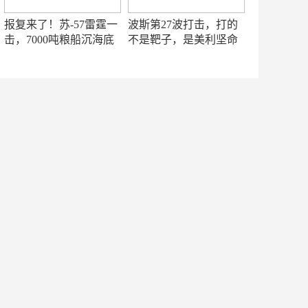
报复来了！苏-57雷霆一
波斯第27波打击，打的
击，7000吨粮船沉海底
不是靶子，是美利坚命
门