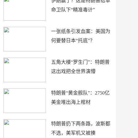
伊朗赢了？这是特朗普给革
命卫队下“精准毒计”
一张纸条引发血案：美国为
何要替日本“托底”？
五角大楼“罗生门”：特朗普
这出戏把全世界演懵
特朗普“黄金舰队”：2750亿
美金堆出海上棺材
特朗普扔下两条路，波斯都
不选，美军机又被揍