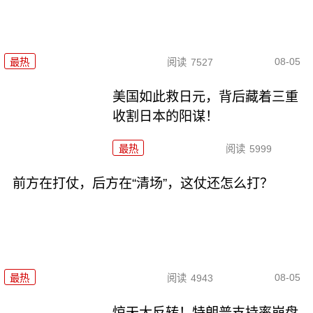
08-05
最热
阅读
7527
美国如此救日元，背后藏着三重
收割日本的阳谋！
最热
阅读
5999
前方在打仗，后方在“清场”，这仗还怎么打？
08-05
最热
阅读
4943
惊天大反转！特朗普支持率崩盘