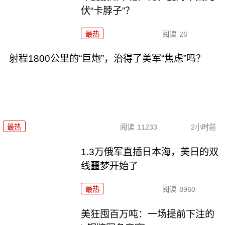
伏“卡脖子”？
最热
阅读
26
射程1800公里的“巨炮”，治得了美军“焦虑”吗？
最热
阅读
11233
2小时前
1.3万俄军直插日本海，美日的双
线噩梦开始了
最热
阅读
8960
美狂囤百万吨：一场提前下注的