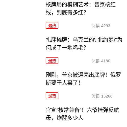
核牌局的模糊艺术：普京核红
线，到底有多红？
最热
阅读
4293
扎胖摊牌：乌克兰的\"北约梦\"为
何成了一地鸡毛？
最热
阅读
4180
刚刚，普京被逼亮出底牌！俄罗
斯要干大事了！
最热
阅读
15268
官宣“核常兼备”！六爷挂弹反航
母，炸醒多少人