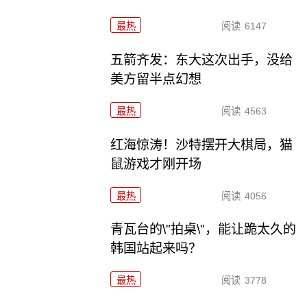
最热
阅读
6147
五箭齐发：东大这次出手，没给
美方留半点幻想
最热
阅读
4563
红海惊涛！沙特摆开大棋局，猫
鼠游戏才刚开场
最热
阅读
4056
青瓦台的\"拍桌\"，能让跪太久的
韩国站起来吗？
最热
阅读
3778