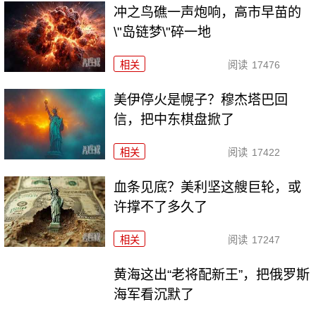
冲之鸟礁一声炮响，高市早苗的
\"岛链梦\"碎一地
相关
阅读
17476
美伊停火是幌子？穆杰塔巴回
信，把中东棋盘掀了
相关
阅读
17422
血条见底？美利坚这艘巨轮，或
许撑不了多久了
相关
阅读
17247
黄海这出“老将配新王”，把俄罗斯
海军看沉默了