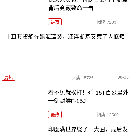
背后竟藏致命一击
最热
阅读
7203
土耳其货船在黑海遭袭，泽连斯基又惹了大麻烦
08-05
最热
阅读
15726
看不见就挨打！歼-15T百公里外
一剑封喉F-15J
最热
阅读
12560
印度满世界绕了一大圈，最后发