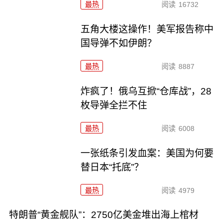
最热
阅读
16732
五角大楼这操作！美军报告称中
国导弹不如伊朗？
最热
阅读
8887
炸疯了！俄乌互掀“仓库战”，28
枚导弹全拦不住
最热
阅读
6008
一张纸条引发血案：美国为何要
替日本“托底”？
最热
阅读
4979
特朗普“黄金舰队”：2750亿美金堆出海上棺材