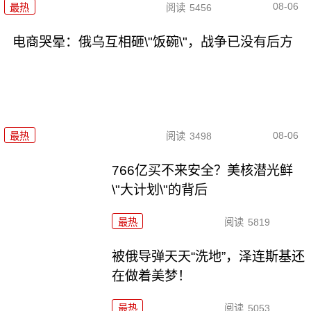
08-06
最热
阅读
5456
电商哭晕：俄乌互相砸\"饭碗\"，战争已没有后方
08-06
最热
阅读
3498
766亿买不来安全？美核潜光鲜
\"大计划\"的背后
最热
阅读
5819
被俄导弹天天“洗地”，泽连斯基还
在做着美梦！
最热
阅读
5053