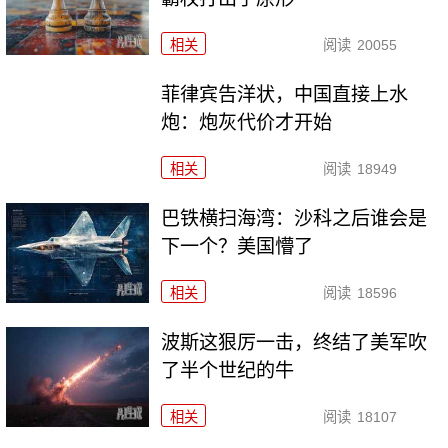
相关
阅读
20055
菲律宾告洋状，中国直接上水
炮：炮灰代价才开始
相关
阅读
18949
巴铁横扫海湾：沙科之后谁会是
下一个？美国懵了
相关
阅读
18596
波斯这狠厉一击，终结了美军吹
了半个世纪的牛
相关
阅读
18107