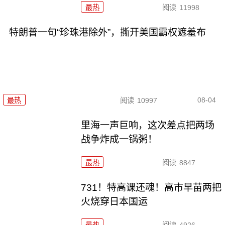
最热
阅读
11998
特朗普一句“珍珠港除外”，撕开美国霸权遮羞布
08-04
最热
阅读
10997
里海一声巨响，这次差点把两场
战争炸成一锅粥！
最热
阅读
8847
731！特高课还魂！高市早苗两把
火烧穿日本国运
最热
阅读
4926