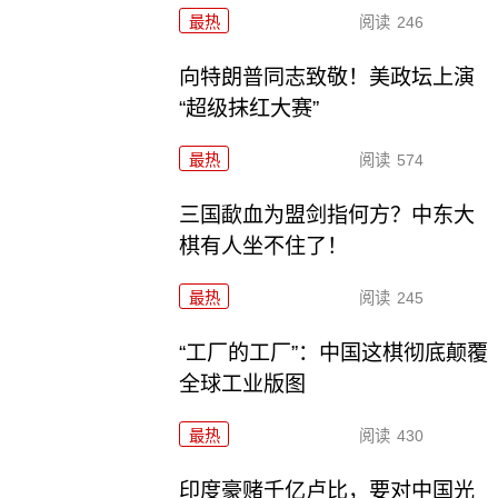
最热
阅读
246
向特朗普同志致敬！美政坛上演
“超级抹红大赛”
最热
阅读
574
三国歃血为盟剑指何方？中东大
棋有人坐不住了！
最热
阅读
245
“工厂的工厂”：中国这棋彻底颠覆
全球工业版图
最热
阅读
430
印度豪赌千亿卢比，要对中国光