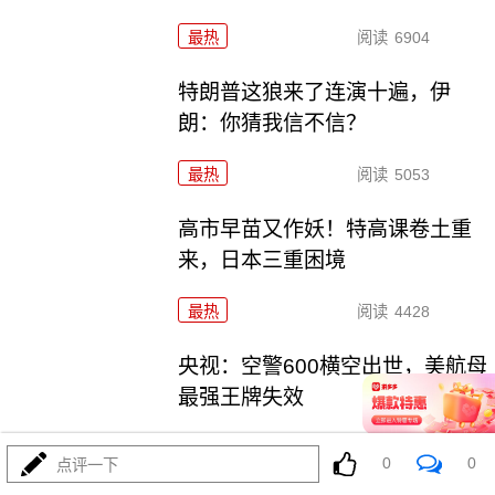
最热
阅读
6904
特朗普这狼来了连演十遍，伊
朗：你猜我信不信？
最热
阅读
5053
高市早苗又作妖！特高课卷土重
来，日本三重困境
最热
阅读
4428
央视：空警600横空出世，美航母
最强王牌失效
最热
阅读
23269
0
0
点评一下