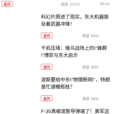
08-04
最热
阅读
10713
科幻片照进了现实，东大机器狼
驮着武器冲锋！
最热
阅读
8342
千机压境：俄乌战场上的\"蜂群
\"博弈与东大启示
最热
阅读
8097
波斯要给中东\"物理断网\"，特朗
普忙递橄榄枝？
最热
阅读
6804
F-35真被波斯导弹端了！美军这