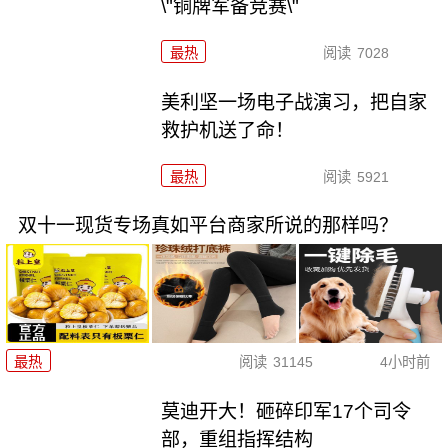
\"铜牌军备竞赛\"
最热
阅读
7028
美利坚一场电子战演习，把自家
救护机送了命！
最热
阅读
5921
双十一现货专场真如平台商家所说的那样吗？
最热
阅读
31145
4小时前
莫迪开大！砸碎印军17个司令
部，重组指挥结构