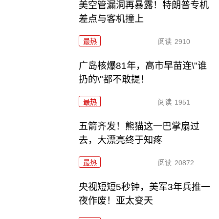
美空管漏洞再暴露！特朗普专机
差点与客机撞上
最热
阅读
2910
广岛核爆81年，高市早苗连\"谁
扔的\"都不敢提！
最热
阅读
1951
五箭齐发！熊猫这一巴掌扇过
去，大漂亮终于知疼
最热
阅读
20872
央视短短5秒钟，美军3年兵推一
夜作废！亚太变天