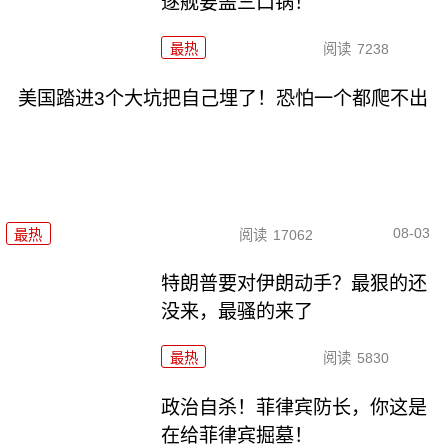
逐舰要盖三口锅！
最热
阅读
7238
美国踏进3个大坑把自己埋了！恐怕一个都爬不出
08-03
最热
阅读
17062
特朗普要对伊朗动手？最狠的还
没来，最骚的来了
最热
阅读
5830
政治自杀！菲律宾防长，你这是
在给菲律宾掘墓！