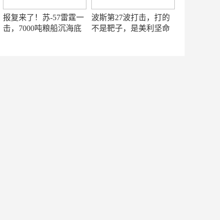
报复来了！苏-57雷霆一
波斯第27波打击，打的
击，7000吨粮船沉海底
不是靶子，是美利坚命
门