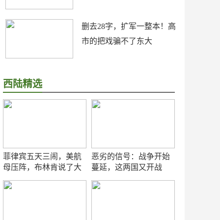
删去28字，扩军一整本！高
市的把戏骗不了东大
西陆精选
菲律宾五天三闹，美航
恶劣的信号：战争开始
母压阵，布林肯说了大
蔓延，这两国又开战
实话
了！