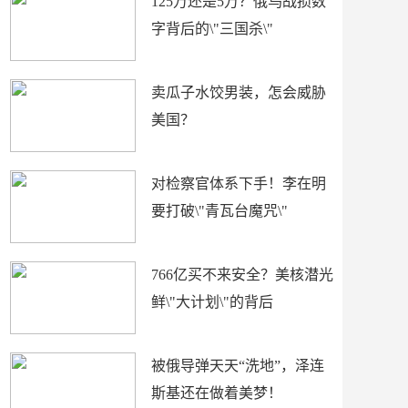
125万还是5万？俄乌战损数
字背后的\"三国杀\"
卖瓜子水饺男装，怎会威胁
美国？
对检察官体系下手！李在明
要打破\"青瓦台魔咒\"
766亿买不来安全？美核潜光
鲜\"大计划\"的背后
被俄导弹天天“洗地”，泽连
斯基还在做着美梦！