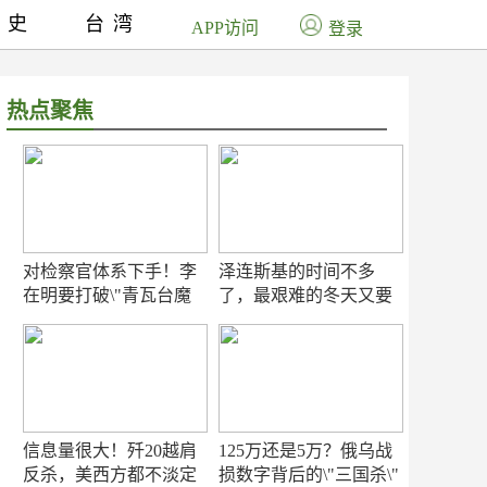
历史
台湾
APP访问
登录
热点聚焦
对检察官体系下手！李
泽连斯基的时间不多
在明要打破\"青瓦台魔
了，最艰难的冬天又要
咒\"
来了
信息量很大！歼20越肩
125万还是5万？俄乌战
反杀，美西方都不淡定
损数字背后的\"三国杀\"