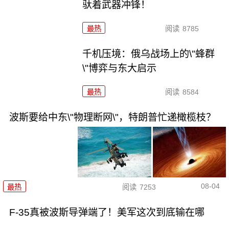
驮着武器冲锋！
最热
阅读
8785
千机压境：俄乌战场上的\"蜂群
\"博弈与东大启示
最热
阅读
8584
波斯要给中东\"物理断网\"，特朗普忙递橄榄枝？
08-04
最热
阅读
7253
F-35真被波斯导弹端了！美军这次到底输在哪