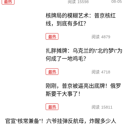
08-05
最热
阅读
15598
核牌局的模糊艺术：普京核红
线，到底有多红？
最热
阅读
4879
扎胖摊牌：乌克兰的\"北约梦\"为
何成了一地鸡毛？
最热
阅读
4718
刚刚，普京被逼亮出底牌！俄罗
斯要干大事了！
最热
阅读
15811
官宣“核常兼备”！六爷挂弹反航母，炸醒多少人