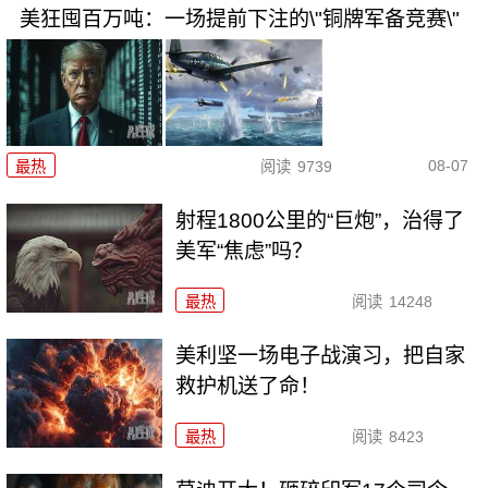
美狂囤百万吨：一场提前下注的\"铜牌军备竞赛\"
08-07
最热
阅读
9739
射程1800公里的“巨炮”，治得了
美军“焦虑”吗？
最热
阅读
14248
美利坚一场电子战演习，把自家
救护机送了命！
最热
阅读
8423