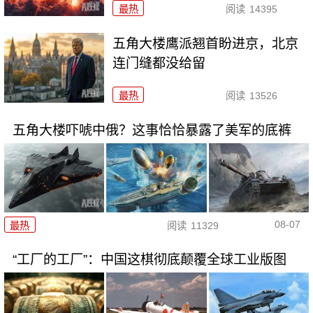
最热
阅读
14395
五角大楼鹰派翘首盼进京，北京
连门缝都没给留
最热
阅读
13526
五角大楼吓唬中俄？这事恰恰暴露了美军的底裤
08-07
最热
阅读
11329
“工厂的工厂”：中国这棋彻底颠覆全球工业版图