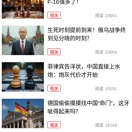
F-16强多了！
相关
阅读
23661
生死时刻提前到来！俄乌战争终
到见分晓的时刻？
相关
阅读
23054
菲律宾告洋状，中国直接上水
炮：炮灰代价才开始
相关
阅读
19191
德国偷偷摸摸找中国“命门”，这牙
呲得起来吗？
相关
阅读
19164