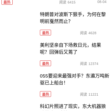
08-04
最热
阅读
6415
特朗普对波斯下狠手，为何在黎
明前戛然而止？
最热
阅读
4628
美利坚亲自下场救日元，结果
呢？回弹后又蔫了
最热
阅读
12374
055要迎来最强对手？东瀛万吨新
驱已上船台！
最热
阅读
11221
科幻片照进了现实，东大机器狼