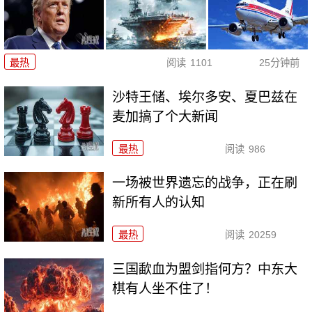
最热
阅读
1101
25分钟前
沙特王储、埃尔多安、夏巴兹在
麦加搞了个大新闻
最热
阅读
986
一场被世界遗忘的战争，正在刷
新所有人的认知
最热
阅读
20259
三国歃血为盟剑指何方？中东大
棋有人坐不住了！