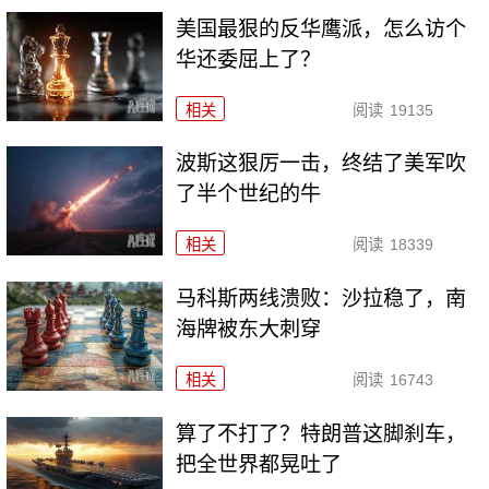
美国最狠的反华鹰派，怎么访个
华还委屈上了？
相关
阅读
19135
波斯这狠厉一击，终结了美军吹
了半个世纪的牛
相关
阅读
18339
马科斯两线溃败：沙拉稳了，南
海牌被东大刺穿
相关
阅读
16743
算了不打了？特朗普这脚刹车，
把全世界都晃吐了