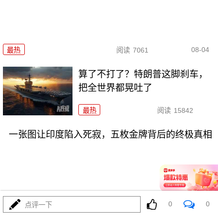
08-04
最热
阅读
7061
算了不打了？特朗普这脚刹车，
把全世界都晃吐了
最热
阅读
15842
一张图让印度陷入死寂，五枚金牌背后的终极真相
08-03
最热
阅读
10998
0
0
点评一下