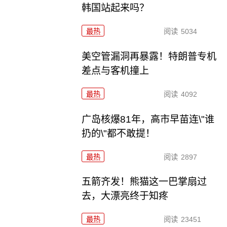
韩国站起来吗？
最热
阅读
5034
美空管漏洞再暴露！特朗普专机
差点与客机撞上
最热
阅读
4092
广岛核爆81年，高市早苗连\"谁
扔的\"都不敢提！
最热
阅读
2897
五箭齐发！熊猫这一巴掌扇过
去，大漂亮终于知疼
最热
阅读
23451