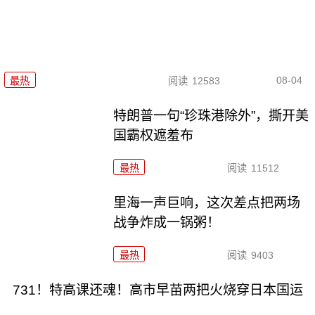
08-04
最热
阅读
12583
特朗普一句“珍珠港除外”，撕开美
国霸权遮羞布
最热
阅读
11512
里海一声巨响，这次差点把两场
战争炸成一锅粥！
最热
阅读
9403
731！特高课还魂！高市早苗两把火烧穿日本国运