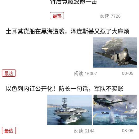
背后竟藏致命一击
最热
阅读
7726
土耳其货船在黑海遭袭，泽连斯基又惹了大麻烦
08-05
最热
阅读
16307
以色列内讧公开化！防长一句话，军队不买账
08-05
最热
阅读
6144