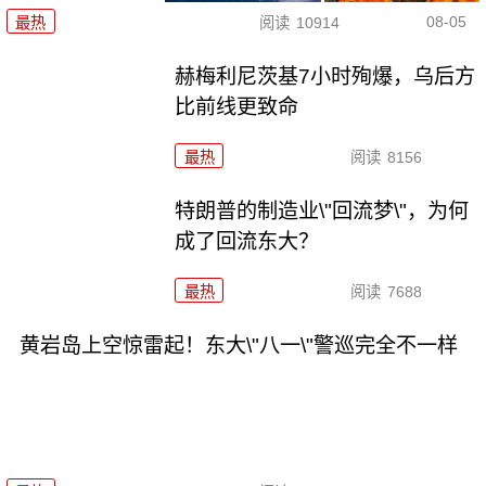
08-05
最热
阅读
10914
赫梅利尼茨基7小时殉爆，乌后方
比前线更致命
最热
阅读
8156
特朗普的制造业\"回流梦\"，为何
成了回流东大？
最热
阅读
7688
黄岩岛上空惊雷起！东大\"八一\"警巡完全不一样