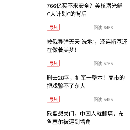
766亿买不来安全？美核潜光鲜
\"大计划\"的背后
最热
阅读
6453
被俄导弹天天“洗地”，泽连斯基还
在做着美梦！
最热
阅读
5765
删去28字，扩军一整本！高市的
把戏骗不了东大
最热
阅读
5495
欧盟想关门，中国人就翻墙，布
鲁塞尔被逼到墙角