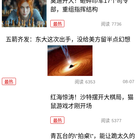
莫迪开大！砸碎印军17个司令
部，重组指挥结构
最热
阅读
7736
五箭齐发：东大这次出手，没给美方留半点幻想
08-07
最热
阅读
6353
红海惊涛！沙特摆开大棋局，猫
鼠游戏才刚开场
最热
阅读
5377
青瓦台的\"拍桌\"，能让跪太久的