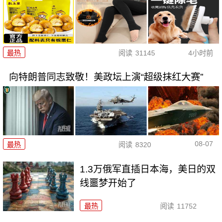
最热
阅读
31145
4小时前
向特朗普同志致敬！美政坛上演“超级抹红大赛”
08-07
最热
阅读
8320
1.3万俄军直插日本海，美日的双
线噩梦开始了
最热
阅读
11752