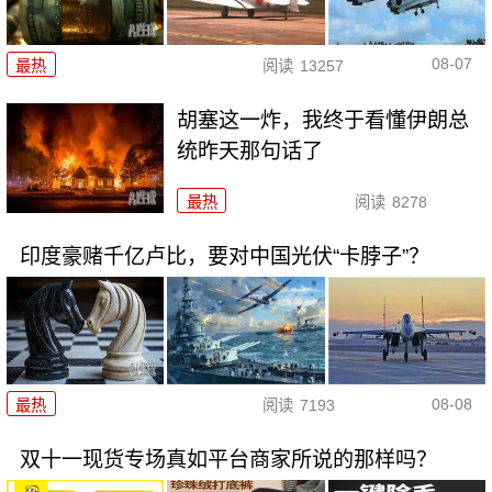
08-07
最热
阅读
13257
胡塞这一炸，我终于看懂伊朗总
统昨天那句话了
最热
阅读
8278
印度豪赌千亿卢比，要对中国光伏“卡脖子”？
08-08
最热
阅读
7193
双十一现货专场真如平台商家所说的那样吗？