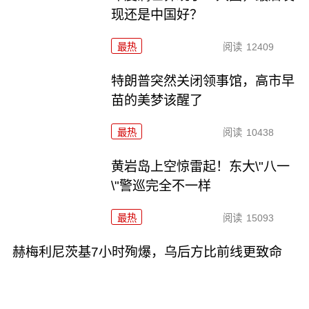
现还是中国好？
最热
阅读
12409
特朗普突然关闭领事馆，高市早
苗的美梦该醒了
最热
阅读
10438
黄岩岛上空惊雷起！东大\"八一
\"警巡完全不一样
最热
阅读
15093
赫梅利尼茨基7小时殉爆，乌后方比前线更致命