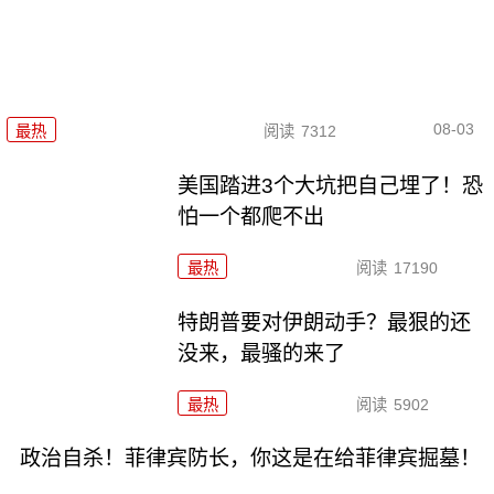
08-03
最热
阅读
7312
美国踏进3个大坑把自己埋了！恐
怕一个都爬不出
最热
阅读
17190
特朗普要对伊朗动手？最狠的还
没来，最骚的来了
最热
阅读
5902
政治自杀！菲律宾防长，你这是在给菲律宾掘墓！