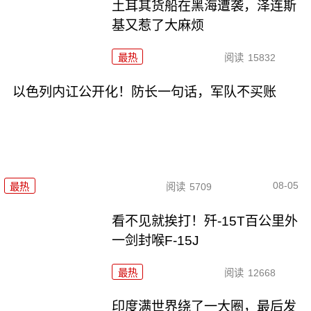
土耳其货船在黑海遭袭，泽连斯
基又惹了大麻烦
最热
阅读
15832
以色列内讧公开化！防长一句话，军队不买账
08-05
最热
阅读
5709
看不见就挨打！歼-15T百公里外
一剑封喉F-15J
最热
阅读
12668
印度满世界绕了一大圈，最后发