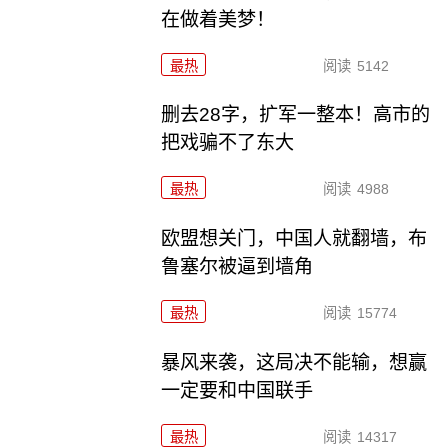
在做着美梦！
最热
阅读
5142
删去28字，扩军一整本！高市的
把戏骗不了东大
最热
阅读
4988
欧盟想关门，中国人就翻墙，布
鲁塞尔被逼到墙角
最热
阅读
15774
暴风来袭，这局决不能输，想赢
一定要和中国联手
最热
阅读
14317