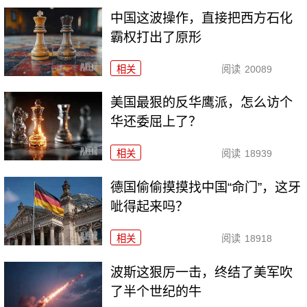
中国这波操作，直接把西方石化
霸权打出了原形
相关
阅读
20089
美国最狠的反华鹰派，怎么访个
华还委屈上了？
相关
阅读
18939
德国偷偷摸摸找中国“命门”，这牙
呲得起来吗？
相关
阅读
18918
波斯这狠厉一击，终结了美军吹
了半个世纪的牛