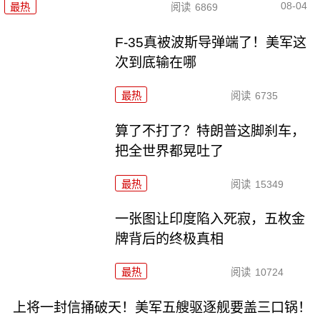
08-04
最热
阅读
6869
F-35真被波斯导弹端了！美军这
次到底输在哪
最热
阅读
6735
算了不打了？特朗普这脚刹车，
把全世界都晃吐了
最热
阅读
15349
一张图让印度陷入死寂，五枚金
牌背后的终极真相
最热
阅读
10724
上将一封信捅破天！美军五艘驱逐舰要盖三口锅！