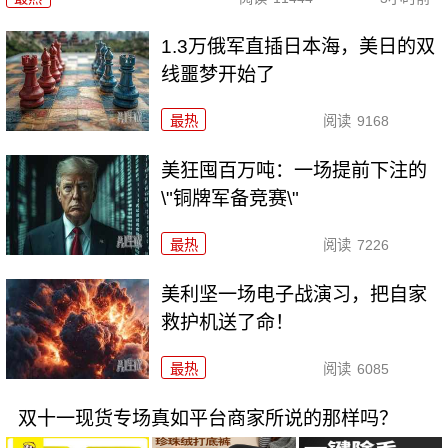
1.3万俄军直插日本海，美日的双
线噩梦开始了
最热
阅读
9168
美狂囤百万吨：一场提前下注的
\"铜牌军备竞赛\"
最热
阅读
7226
美利坚一场电子战演习，把自家
救护机送了命！
最热
阅读
6085
双十一现货专场真如平台商家所说的那样吗？