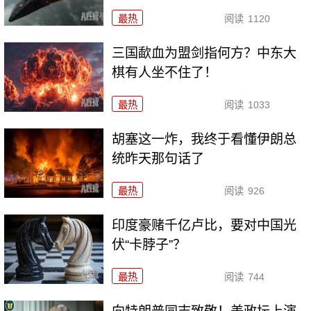
最热
阅读
1120
三国歃血为盟剑指何方？中东大
棋有人坐不住了！
最热
阅读
1033
胡塞这一炸，我终于看懂伊朗总
统昨天那句话了
最热
阅读
926
印度豪赌千亿卢比，要对中国光
伏“卡脖子”？
最热
阅读
744