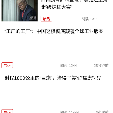
向特朗普同志致敬！美政坛上演
“超级抹红大赛”
最热
阅读
1311
“工厂的工厂”：中国这棋彻底颠覆全球工业版图
最热
阅读
1244
25分钟前
射程1800公里的“巨炮”，治得了美军“焦虑”吗？
最热
阅读
11444
3小时前