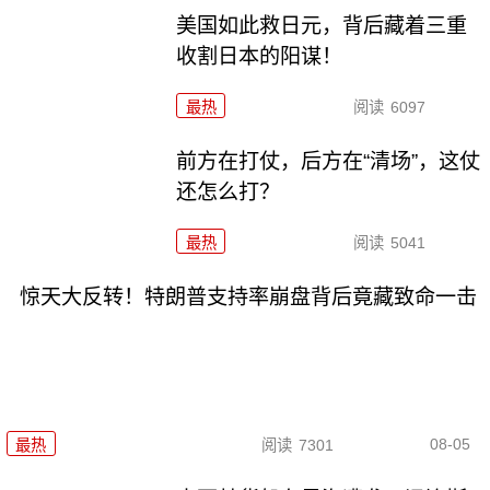
美国如此救日元，背后藏着三重
收割日本的阳谋！
最热
阅读
6097
前方在打仗，后方在“清场”，这仗
还怎么打？
最热
阅读
5041
惊天大反转！特朗普支持率崩盘背后竟藏致命一击
08-05
最热
阅读
7301