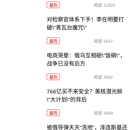
最热
阅读
11920
对检察官体系下手！李在明要打
破\"青瓦台魔咒\"
最热
阅读
5547
电商哭晕：俄乌互相砸\"饭碗\"，
战争已没有后方
最热
阅读
3562
766亿买不来安全？美核潜光鲜
\"大计划\"的背后
最热
阅读
5900
被俄导弹天天“洗地”，泽连斯基还