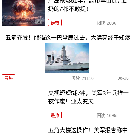
广岛核爆81年，高市早苗连\"谁
扔的\"都不敢提！
最热
阅读
2036
五箭齐发！熊猫这一巴掌扇过去，大漂亮终于知疼
08-06
最热
阅读
21110
央视短短5秒钟，美军3年兵推一
夜作废！亚太变天
最热
阅读
16958
五角大楼这操作！美军报告称中