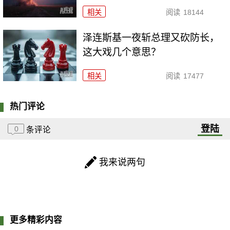
相关
阅读
18144
泽连斯基一夜斩总理又砍防长，
这大戏几个意思？
相关
阅读
17477
热门评论
登陆
0
条评论
我来说两句
更多精彩内容