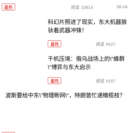
08-04
最热
阅读
10814
科幻片照进了现实，东大机器狼
驮着武器冲锋！
最热
阅读
8427
千机压境：俄乌战场上的\"蜂群
\"博弈与东大启示
最热
阅读
8187
波斯要给中东\"物理断网\"，特朗普忙递橄榄枝？