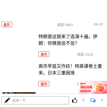
08-03
最热
阅读
6953
特朗普这狼来了连演十遍，伊
朗：你猜我信不信？
最热
阅读
5123
高市早苗又作妖！特高课卷土重
来，日本三重困境
最热
阅读
4497
央视：空警600横空出世，美航母
0
0
点评一下
最强王牌失效