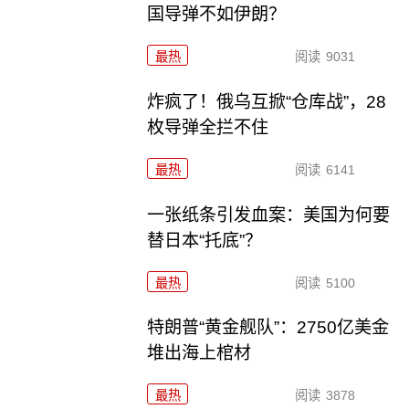
国导弹不如伊朗？
最热
阅读
9031
炸疯了！俄乌互掀“仓库战”，28
枚导弹全拦不住
最热
阅读
6141
一张纸条引发血案：美国为何要
替日本“托底”？
最热
阅读
5100
特朗普“黄金舰队”：2750亿美金
堆出海上棺材
最热
阅读
3878