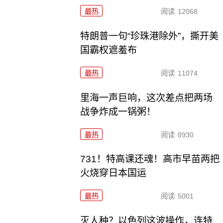
最热
阅读
12068
特朗普一句“珍珠港除外”，撕开美
国霸权遮羞布
最热
阅读
11074
里海一声巨响，这次差点把两场
战争炸成一锅粥！
最热
阅读
8930
731！特高课还魂！高市早苗两把
火烧穿日本国运
最热
阅读
5001
灭人种？以色列这波操作，连特