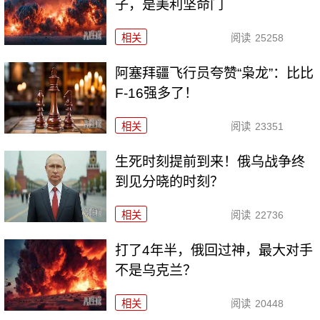
子，是美利坚命门
相关
阅读
25258
阿塞拜疆飞行员夸赞“枭龙”：比比
F-16强多了！
相关
阅读
23351
生死时刻提前到来！俄乌战争终
到见分晓的时刻？
相关
阅读
22736
打了4年半，俄回过神，最大对手
不是乌克兰？
相关
阅读
20448