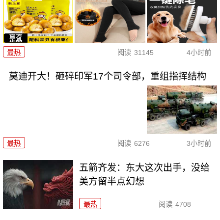
最热
阅读
31145
4小时前
莫迪开大！砸碎印军17个司令部，重组指挥结构
最热
阅读
6276
3小时前
五箭齐发：东大这次出手，没给
美方留半点幻想
最热
阅读
4708