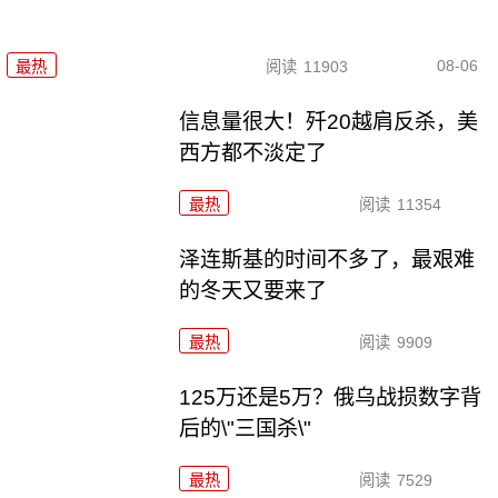
08-06
最热
阅读
11903
信息量很大！歼20越肩反杀，美
西方都不淡定了
最热
阅读
11354
泽连斯基的时间不多了，最艰难
的冬天又要来了
最热
阅读
9909
125万还是5万？俄乌战损数字背
后的\"三国杀\"
最热
阅读
7529