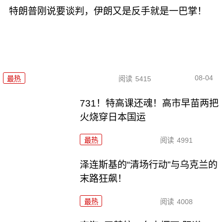
特朗普刚说要谈判，伊朗又是反手就是一巴掌！
08-04
最热
阅读
5415
731！特高课还魂！高市早苗两把
火烧穿日本国运
最热
阅读
4991
泽连斯基的“清场行动”与乌克兰的
末路狂飙！
最热
阅读
4008