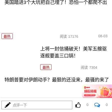
美国踏进3个大坑把自己埋了！恐怕一个都爬不出
08-03
最热
阅读
17176
上将一封信捅破天！美军五艘驱
逐舰要盖三口锅！
最热
阅读
7304
特朗普要对伊朗动手？最狠的还没来，最骚的来了
0
0
点评一下