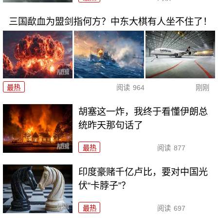
三国歃血为盟剑指何方？中东大棋有人坐不住了！
最热
阅读
964
刚刚
胡塞这一炸，我终于看懂伊朗总
统昨天那句话了
最热
阅读
877
印度豪赌千亿卢比，要对中国光
伏“卡脖子”？
最热
阅读
697