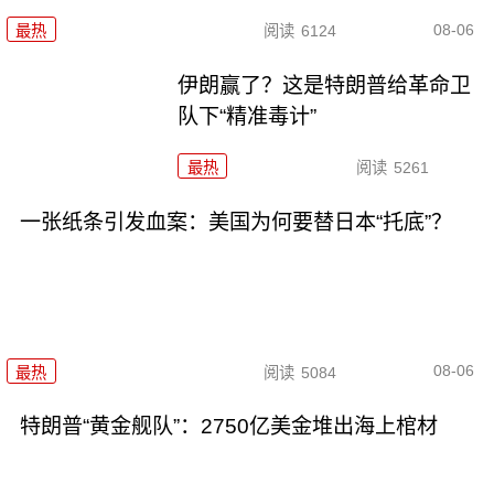
08-06
最热
阅读
6124
伊朗赢了？这是特朗普给革命卫
队下“精准毒计”
最热
阅读
5261
一张纸条引发血案：美国为何要替日本“托底”？
08-06
最热
阅读
5084
特朗普“黄金舰队”：2750亿美金堆出海上棺材