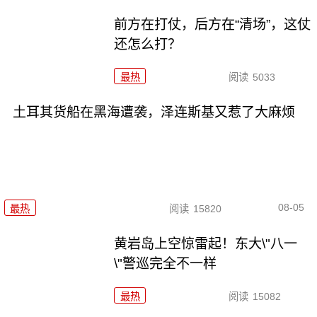
前方在打仗，后方在“清场”，这仗
还怎么打？
最热
阅读
5033
土耳其货船在黑海遭袭，泽连斯基又惹了大麻烦
08-05
最热
阅读
15820
黄岩岛上空惊雷起！东大\"八一
\"警巡完全不一样
最热
阅读
15082