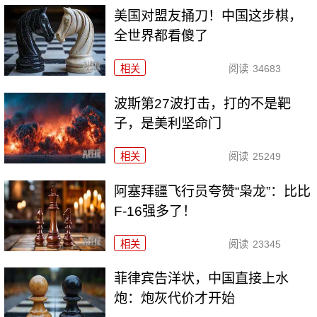
美国对盟友捅刀！中国这步棋，
全世界都看傻了
相关
阅读
34683
波斯第27波打击，打的不是靶
子，是美利坚命门
相关
阅读
25249
阿塞拜疆飞行员夸赞“枭龙”：比比
F-16强多了！
相关
阅读
23345
菲律宾告洋状，中国直接上水
炮：炮灰代价才开始