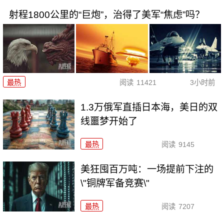
射程1800公里的“巨炮”，治得了美军“焦虑”吗？
最热
阅读
11421
3小时前
1.3万俄军直插日本海，美日的双
线噩梦开始了
最热
阅读
9145
美狂囤百万吨：一场提前下注的
\"铜牌军备竞赛\"
最热
阅读
7207