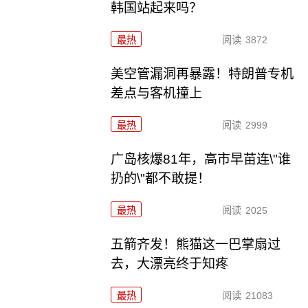
韩国站起来吗？
最热
阅读
3872
美空管漏洞再暴露！特朗普专机
差点与客机撞上
最热
阅读
2999
广岛核爆81年，高市早苗连\"谁
扔的\"都不敢提！
最热
阅读
2025
五箭齐发！熊猫这一巴掌扇过
去，大漂亮终于知疼
最热
阅读
21083