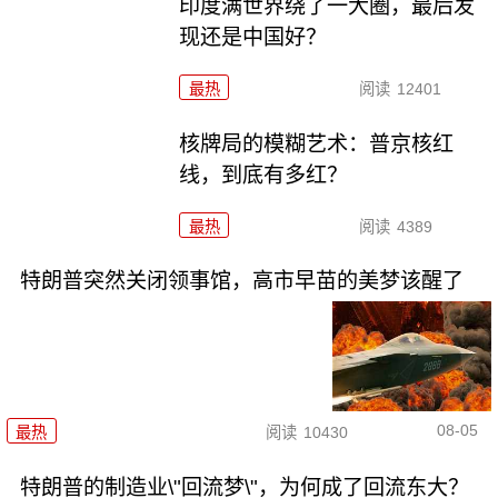
印度满世界绕了一大圈，最后发
现还是中国好？
最热
阅读
12401
核牌局的模糊艺术：普京核红
线，到底有多红？
最热
阅读
4389
特朗普突然关闭领事馆，高市早苗的美梦该醒了
08-05
最热
阅读
10430
特朗普的制造业\"回流梦\"，为何成了回流东大？