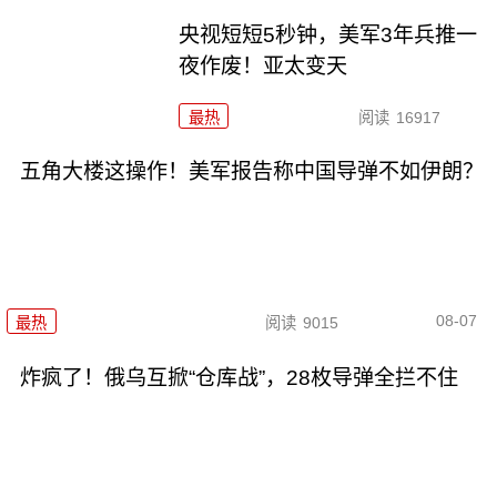
央视短短5秒钟，美军3年兵推一
夜作废！亚太变天
最热
阅读
16917
五角大楼这操作！美军报告称中国导弹不如伊朗？
08-07
最热
阅读
9015
炸疯了！俄乌互掀“仓库战”，28枚导弹全拦不住