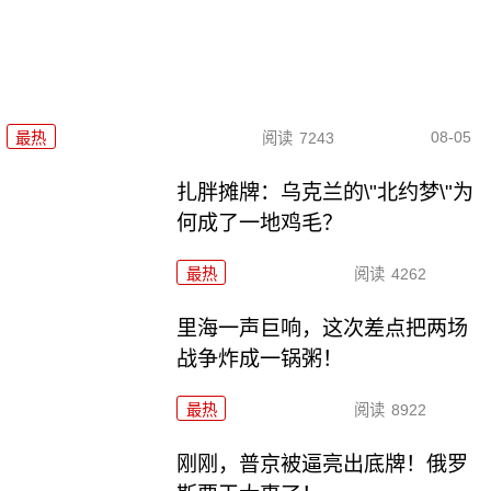
08-05
最热
阅读
7243
扎胖摊牌：乌克兰的\"北约梦\"为
何成了一地鸡毛？
最热
阅读
4262
里海一声巨响，这次差点把两场
战争炸成一锅粥！
最热
阅读
8922
刚刚，普京被逼亮出底牌！俄罗