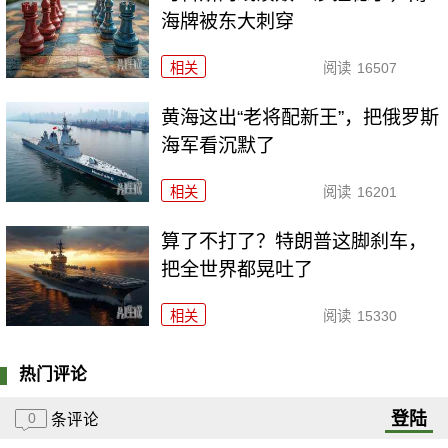
海牌被东大刺穿
相关
阅读
16507
黄海这出“老将配新王”，把俄罗斯
海军看沉默了
相关
阅读
16201
算了不打了？特朗普这脚刹车，
把全世界都晃吐了
相关
阅读
15330
热门评论
登陆
0
条评论