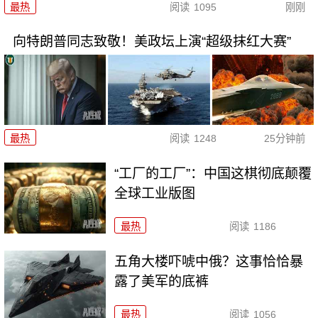
最热
阅读
1095
刚刚
向特朗普同志致敬！美政坛上演“超级抹红大赛”
最热
阅读
1248
25分钟前
“工厂的工厂”：中国这棋彻底颠覆
全球工业版图
最热
阅读
1186
五角大楼吓唬中俄？这事恰恰暴
露了美军的底裤
最热
阅读
1056