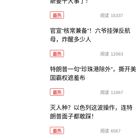
斯要干大事了！
最热
阅读
15337
官宣“核常兼备”！六爷挂弹反航
母，炸醒多少人
最热
阅读
12063
特朗普一句“珍珠港除外”，撕开美
国霸权遮羞布
最热
阅读
11067
灭人种？以色列这波操作，连特
朗普面子都敢踩！
最热
阅读
6567