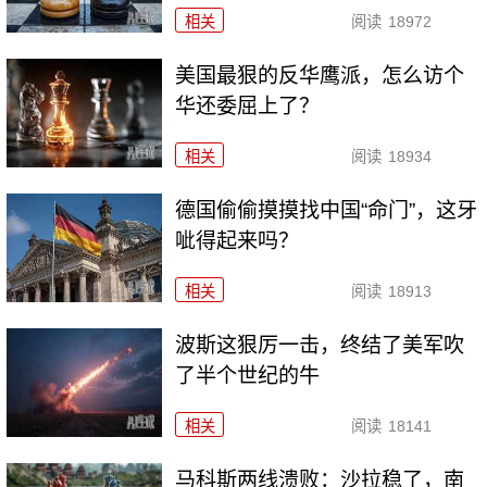
相关
阅读
18972
美国最狠的反华鹰派，怎么访个
华还委屈上了？
相关
阅读
18934
德国偷偷摸摸找中国“命门”，这牙
呲得起来吗？
相关
阅读
18913
波斯这狠厉一击，终结了美军吹
了半个世纪的牛
相关
阅读
18141
马科斯两线溃败：沙拉稳了，南