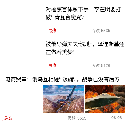
对检察官体系下手！李在明要打
破\"青瓦台魔咒\"
最热
阅读
5535
被俄导弹天天“洗地”，泽连斯基还
在做着美梦！
最热
阅读
5126
电商哭晕：俄乌互相砸\"饭碗\"，战争已没有后方
08-06
最热
阅读
3559