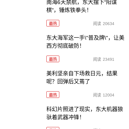
南海6天禁航，东大摆下“阳谋
棋”，锤炼铁拳头！
最热
阅读
20634
东大海军这一手\"普及牌\"，让美
西方彻底破防！
最热
阅读
23491
美利坚亲自下场救日元，结果
呢？回弹后又蔫了
最热
阅读
12004
科幻片照进了现实，东大机器狼
驮着武器冲锋！