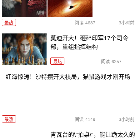
最热
阅读
4687
3小时前
莫迪开大！砸碎印军17个司令
部，重组指挥结构
最热
阅读
6257
红海惊涛！沙特摆开大棋局，猫鼠游戏才刚开场
最热
阅读
4149
3小时前
青瓦台的\"拍桌\"，能让跪太久的