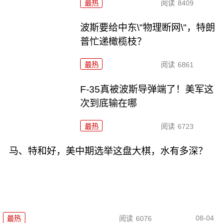
最热
阅读
8409
波斯要给中东\"物理断网\"，特朗
普忙递橄榄枝？
最热
阅读
6861
F-35真被波斯导弹端了！美军这
次到底输在哪
最热
阅读
6723
马、特和好，美中期选举这盘大棋，水有多深？
08-04
最热
阅读
6076