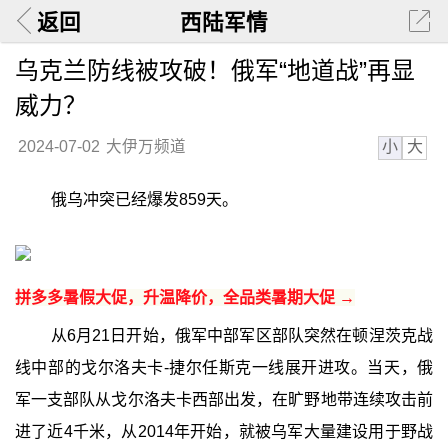
返回
西陆军情
乌克兰防线被攻破！俄军“地道战”再显
威力？
小
大
2024-07-02
大伊万频道
俄乌冲突已经爆发859天。
拼多多暑假大促，升温降价，全品类暑期大促 →
从6月21日开始，俄军中部军区部队突然在顿涅茨克战
线中部的戈尔洛夫卡-捷尔任斯克一线展开进攻。当天，俄
军一支部队从戈尔洛夫卡西部出发，在旷野地带连续攻击前
进了近4千米，从2014年开始，就被乌军大量建设用于野战