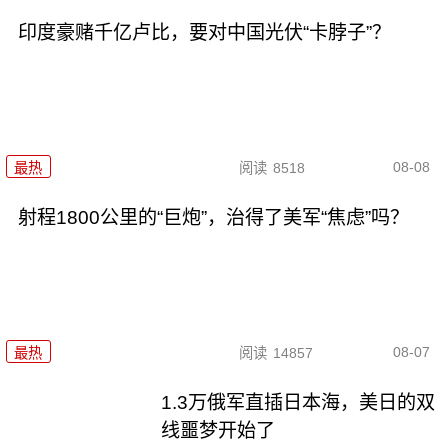
印度豪赌千亿卢比，要对中国光伏“卡脖子”？
08-08
最热
阅读
8518
射程1800公里的“巨炮”，治得了美军“焦虑”吗？
08-07
最热
阅读
14857
1.3万俄军直插日本海，美日的双
线噩梦开始了