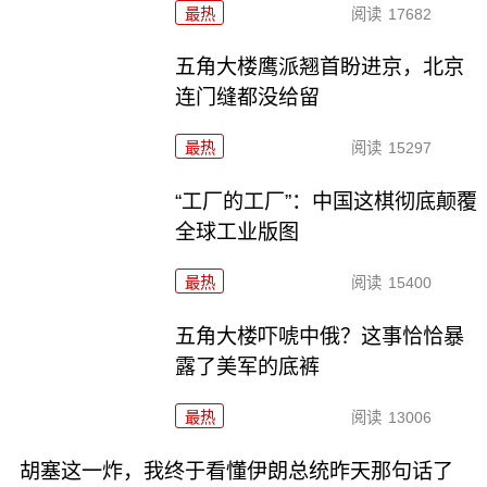
最热
阅读
17682
五角大楼鹰派翘首盼进京，北京
连门缝都没给留
最热
阅读
15297
“工厂的工厂”：中国这棋彻底颠覆
全球工业版图
最热
阅读
15400
五角大楼吓唬中俄？这事恰恰暴
露了美军的底裤
最热
阅读
13006
胡塞这一炸，我终于看懂伊朗总统昨天那句话了