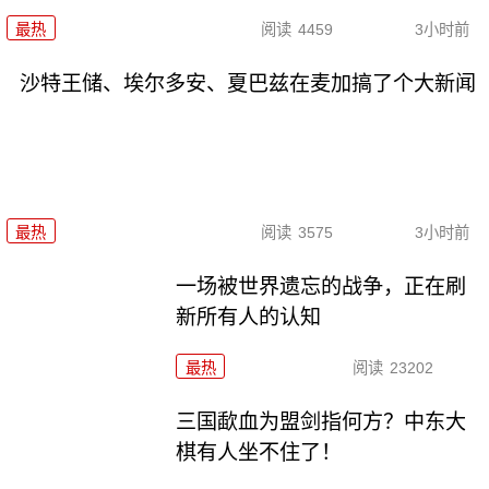
最热
阅读
4459
3小时前
沙特王储、埃尔多安、夏巴兹在麦加搞了个大新闻
最热
阅读
3575
3小时前
一场被世界遗忘的战争，正在刷
新所有人的认知
最热
阅读
23202
三国歃血为盟剑指何方？中东大
棋有人坐不住了！