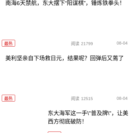
南海6天禁航，东大摆下“阳谋棋”，锤炼铁拳头！
08-04
最热
阅读
21799
美利坚亲自下场救日元，结果呢？回弹后又蔫了
08-04
最热
阅读
12515
东大海军这一手\"普及牌\"，让美
西方彻底破防！