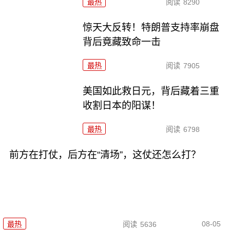
最热
阅读
8290
惊天大反转！特朗普支持率崩盘
背后竟藏致命一击
最热
阅读
7905
美国如此救日元，背后藏着三重
收割日本的阳谋！
最热
阅读
6798
前方在打仗，后方在“清场”，这仗还怎么打？
08-05
最热
阅读
5636