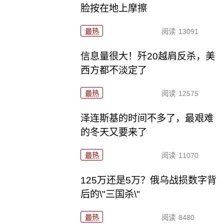
脸按在地上摩擦
最热
阅读
13091
信息量很大！歼20越肩反杀，美
西方都不淡定了
最热
阅读
12575
泽连斯基的时间不多了，最艰难
的冬天又要来了
最热
阅读
11070
125万还是5万？俄乌战损数字背
后的\"三国杀\"
最热
阅读
8480