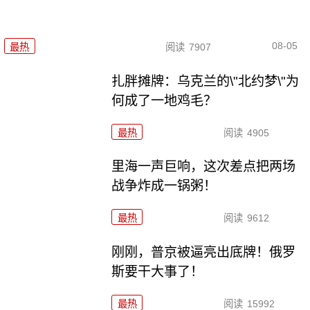
08-05
最热
阅读
7907
扎胖摊牌：乌克兰的\"北约梦\"为
何成了一地鸡毛？
最热
阅读
4905
里海一声巨响，这次差点把两场
战争炸成一锅粥！
最热
阅读
9612
刚刚，普京被逼亮出底牌！俄罗
斯要干大事了！
最热
阅读
15992