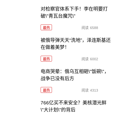
对检察官体系下手！李在明要打
破\"青瓦台魔咒\"
最热
阅读
6588
被俄导弹天天“洗地”，泽连斯基还
在做着美梦！
最热
阅读
6002
电商哭晕：俄乌互相砸\"饭碗\"，
战争已没有后方
最热
阅读
4313
766亿买不来安全？美核潜光鲜
\"大计划\"的背后