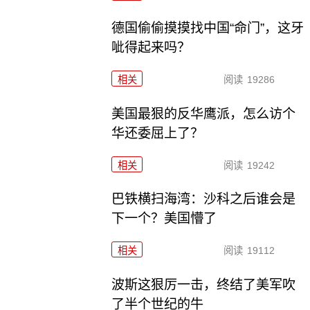
德国偷偷摸摸找中国“命门”，这牙
呲得起来吗？
相关
阅读
19286
美国最狠的反华鹰派，怎么访个
华还委屈上了？
相关
阅读
19242
巴铁横扫海湾：沙科之后谁会是
下一个？美国懵了
相关
阅读
19112
波斯这狠厉一击，终结了美军吹
了半个世纪的牛