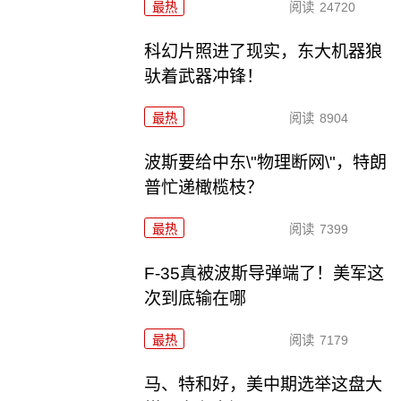
最热
阅读
24720
科幻片照进了现实，东大机器狼
驮着武器冲锋！
最热
阅读
8904
波斯要给中东\"物理断网\"，特朗
普忙递橄榄枝？
最热
阅读
7399
F-35真被波斯导弹端了！美军这
次到底输在哪
最热
阅读
7179
马、特和好，美中期选举这盘大