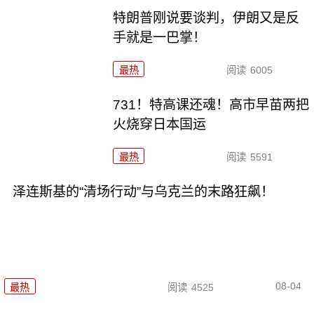
特朗普刚说要谈判，伊朗又是反
手就是一巴掌！
最热
阅读
6005
731！特高课还魂！高市早苗两把
火烧穿日本国运
最热
阅读
5591
泽连斯基的“清场行动”与乌克兰的末路狂飙！
08-04
最热
阅读
4525