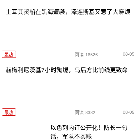
土耳其货船在黑海遭袭，泽连斯基又惹了大麻烦
08-05
最热
阅读
16526
赫梅利尼茨基7小时殉爆，乌后方比前线更致命
08-05
最热
阅读
8382
以色列内讧公开化！防长一句
话，军队不买账