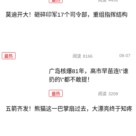
莫迪开大！砸碎印军17个司令部，重组指挥结构
08-07
最热
阅读
8166
广岛核爆81年，高市早苗连\"谁
扔的\"都不敢提！
最热
阅读
3208
五箭齐发！熊猫这一巴掌扇过去，大漂亮终于知疼