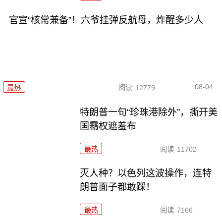
官宣“核常兼备”！六爷挂弹反航母，炸醒多少人
08-04
最热
阅读
12779
特朗普一句“珍珠港除外”，撕开美
国霸权遮羞布
最热
阅读
11702
灭人种？以色列这波操作，连特
朗普面子都敢踩！
最热
阅读
7166