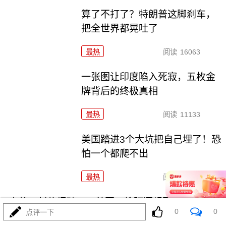
算了不打了？特朗普这脚刹车，
把全世界都晃吐了
最热
阅读
16063
一张图让印度陷入死寂，五枚金
牌背后的终极真相
最热
阅读
11133
美国踏进3个大坑把自己埋了！恐
怕一个都爬不出
最热
阅读
18218
上将一封信捅破天！美军五艘驱逐舰要盖三口锅！
0
0
点评一下