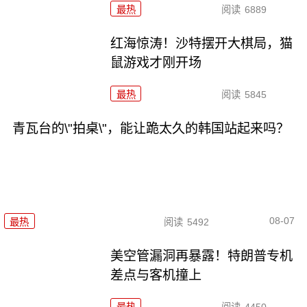
最热
阅读
6889
红海惊涛！沙特摆开大棋局，猫
鼠游戏才刚开场
最热
阅读
5845
青瓦台的\"拍桌\"，能让跪太久的韩国站起来吗？
08-07
最热
阅读
5492
美空管漏洞再暴露！特朗普专机
差点与客机撞上
最热
阅读
4450