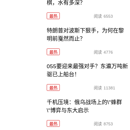
棋，水有多深？
最热
阅读
6553
特朗普对波斯下狠手，为何在黎
明前戛然而止？
最热
阅读
4776
055要迎来最强对手？东瀛万吨新
驱已上船台！
最热
阅读
11381
千机压境：俄乌战场上的\"蜂群
\"博弈与东大启示
最热
阅读
8753