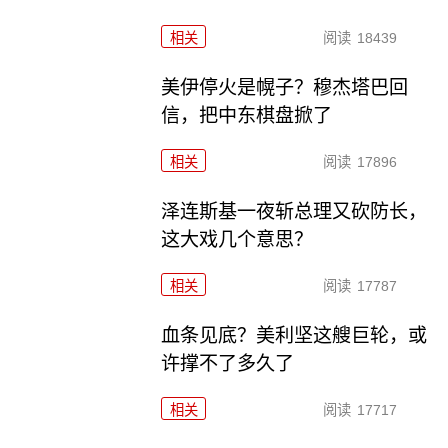
相关
阅读
18439
美伊停火是幌子？穆杰塔巴回
信，把中东棋盘掀了
相关
阅读
17896
泽连斯基一夜斩总理又砍防长，
这大戏几个意思？
相关
阅读
17787
血条见底？美利坚这艘巨轮，或
许撑不了多久了
相关
阅读
17717