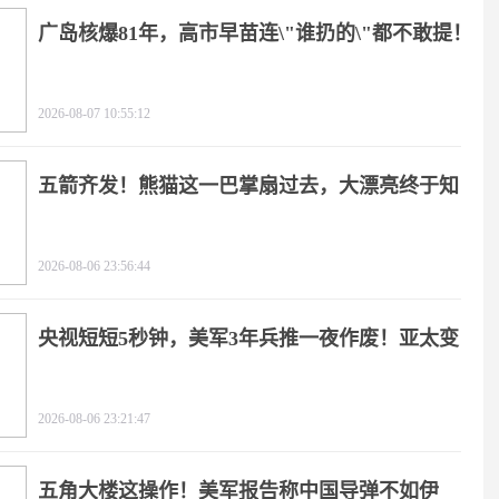
广岛核爆81年，高市早苗连\"谁扔的\"都不敢提！
2026-08-07 10:55:12
五箭齐发！熊猫这一巴掌扇过去，大漂亮终于知
疼
2026-08-06 23:56:44
央视短短5秒钟，美军3年兵推一夜作废！亚太变
天
2026-08-06 23:21:47
五角大楼这操作！美军报告称中国导弹不如伊