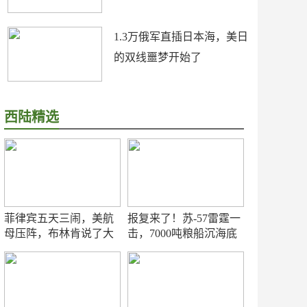
1.3万俄军直插日本海，美日
的双线噩梦开始了
西陆精选
菲律宾五天三闹，美航
报复来了！苏-57雷霆一
母压阵，布林肯说了大
击，7000吨粮船沉海底
实话