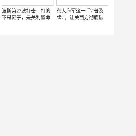
波斯第27波打击，打的
东大海军这一手\"普及
不是靶子，是美利坚命
牌\"，让美西方彻底破
门
防！