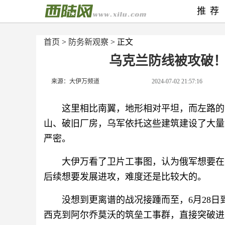
推荐
首页
>
防务新观察
> 正文
乌克兰防线被攻破！
来源：大伊万频道
2024-07-02 21:57:16
这里相比南翼，地形相对平坦，而左路的
山、破旧厂房，乌军依托这些建筑建设了大量
严密。
大伊万看了卫片工事图，认为俄军想要在
后续想要发展进攻，难度还是比较大的。
没想到更离谱的战况接踵而至，6月28日
西克到阿尔乔莫沃的筑垒工事群，直接突破进