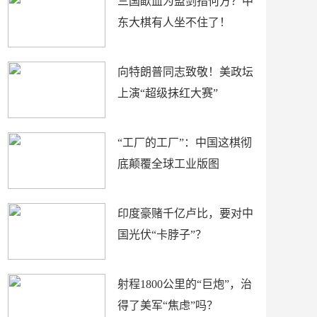
三国歃血为盟剑指何方？中
东大棋有人坐不住了！
向特朗普同志致敬！美政坛
上演“超级抹红大赛”
“工厂的工厂”：中国这棋彻
底颠覆全球工业版图
印度豪赌千亿卢比，要对中
国光伏“卡脖子”？
射程1800公里的“巨炮”，治
得了美军“焦虑”吗？