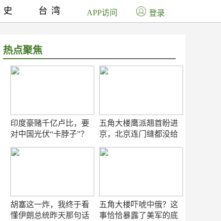
历史
台湾
APP访问
登录
热点聚焦
印度豪赌千亿卢比，要
五角大楼鹰派翘首盼进
对中国光伏“卡脖子”？
京，北京连门缝都没给
留
胡塞这一炸，我终于看
五角大楼吓唬中俄？这
懂伊朗总统昨天那句话
事恰恰暴露了美军的底