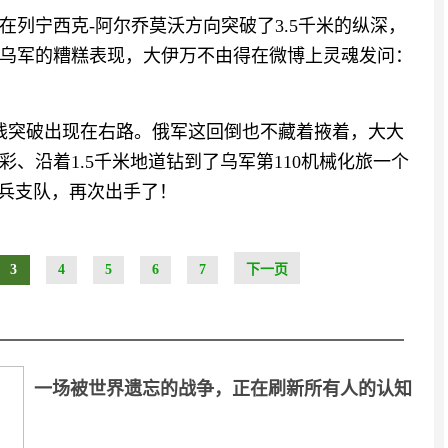
列宁西克-阿尔乔莫沃方向突破了3.5千米的纵深，
乌军的糟糕表现，大伊万不由得在微博上灵魂发问：
战线突破出现在右路。俄军这回倒也不藏着掖着，大大
、沿着1.5千米地道钻到了乌军第110机械化旅一个
愿兵支队，再次出手了！
3
4
5
6
7
下一页
一场被世界遗忘的战争，正在刷新所有人的认知