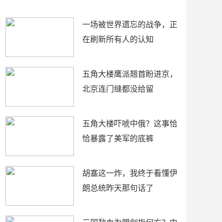
了
裤
一场被世界遗忘的战争，正
在刷新所有人的认知
五角大楼鹰派翘首盼进京，
北京连门缝都没给留
五角大楼吓唬中俄？这事恰
恰暴露了美军的底裤
胡塞这一炸，我终于看懂伊
朗总统昨天那句话了