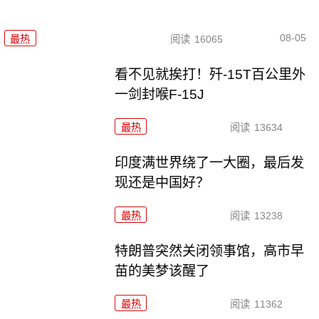
08-05
最热
阅读
16065
看不见就挨打！歼-15T百公里外
一剑封喉F-15J
最热
阅读
13634
印度满世界绕了一大圈，最后发
现还是中国好？
最热
阅读
13238
特朗普突然关闭领事馆，高市早
苗的美梦该醒了
最热
阅读
11362