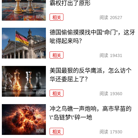
霸权打出了原形
相关
阅读
20527
德国偷偷摸摸找中国“命门”，这牙
呲得起来吗？
相关
阅读
19431
美国最狠的反华鹰派，怎么访个
华还委屈上了？
相关
阅读
19360
冲之鸟礁一声炮响，高市早苗的
\"岛链梦\"碎一地
相关
阅读
17930