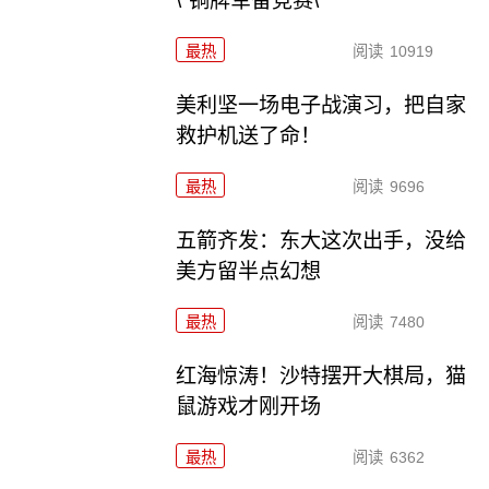
\"铜牌军备竞赛\"
最热
阅读
10919
美利坚一场电子战演习，把自家
救护机送了命！
最热
阅读
9696
五箭齐发：东大这次出手，没给
美方留半点幻想
最热
阅读
7480
红海惊涛！沙特摆开大棋局，猫
鼠游戏才刚开场
最热
阅读
6362