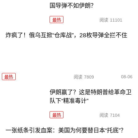
国导弹不如伊朗？
最热
阅读
11101
炸疯了！俄乌互掀“仓库战”，28枚导弹全拦不住
08-06
最热
阅读
7809
伊朗赢了？这是特朗普给革命卫
队下“精准毒计”
最热
阅读
7104
一张纸条引发血案：美国为何要替日本“托底”？