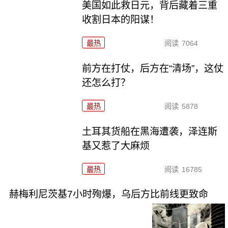
美国如此救日元，背后藏着三重
收割日本的阳谋！
最热
阅读
7064
前方在打仗，后方在“清场”，这仗
还怎么打？
最热
阅读
5878
土耳其货船在黑海遭袭，泽连斯
基又惹了大麻烦
最热
阅读
16785
赫梅利尼茨基7小时殉爆，乌后方比前线更致命