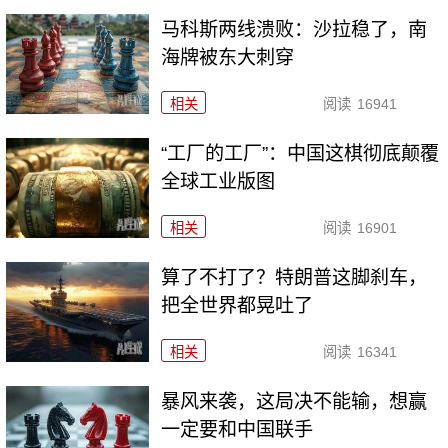
马科斯两线溃败：沙拉稳了，南
海牌被东大刺穿
相关
阅读
16941
“工厂的工厂”：中国这棋彻底颠覆
全球工业版图
相关
阅读
16901
算了不打了？特朗普这脚刹车，
把全世界都晃吐了
相关
阅读
16341
暴风来袭，这局决不能输，想赢
一定要和中国联手