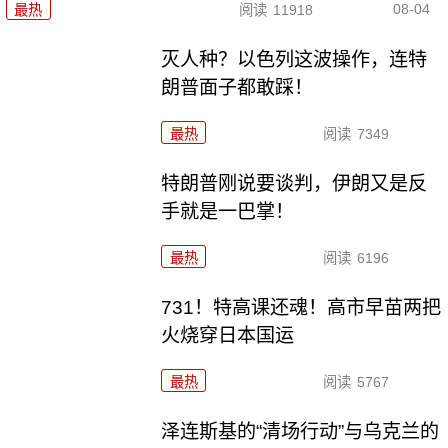
08-04
最热
阅读
11918
灭人种？以色列这波操作，连特
朗普面子都敢踩！
最热
阅读
7349
特朗普刚说要谈判，伊朗又是反
手就是一巴掌！
最热
阅读
6196
731！特高课还魂！高市早苗两把
火烧穿日本国运
最热
阅读
5767
泽连斯基的“清场行动”与乌克兰的