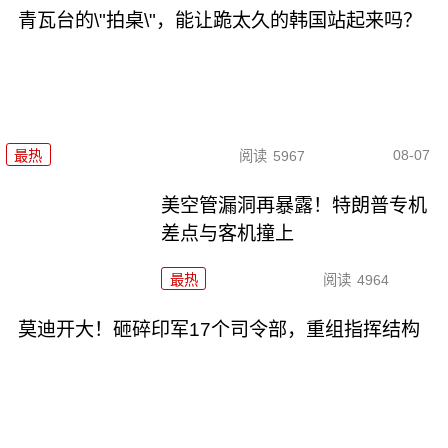
青瓦台的\"拍桌\"，能让跪太久的韩国站起来吗？
08-07
最热
阅读
5967
美空管漏洞再暴露！特朗普专机
差点与客机撞上
最热
阅读
4964
莫迪开大！砸碎印军17个司令部，重组指挥结构