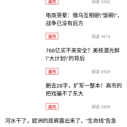
最热
阅读
6342
电商哭晕：俄乌互相砸\"饭碗\"，
战争已没有后方
最热
阅读
4574
766亿买不来安全？美核潜光鲜
\"大计划\"的背后
最热
阅读
6928
删去28字，扩军一整本！高市的
把戏骗不了东大
最热
阅读
5909
河水干了，欧洲的底裤露出来了，“生命线”告急