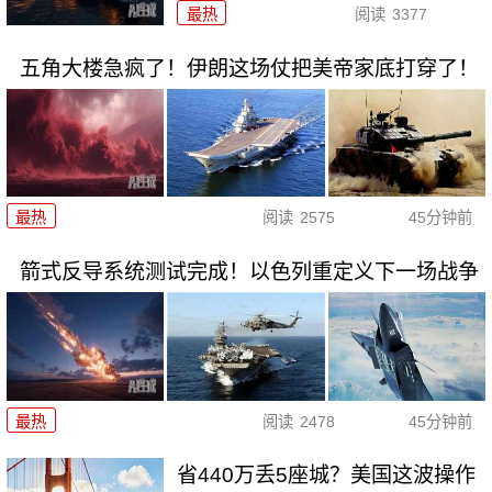
最热
阅读
3377
五角大楼急疯了！伊朗这场仗把美帝家底打穿了！
最热
阅读
2575
45分钟前
箭式反导系统测试完成！以色列重定义下一场战争
最热
阅读
2478
45分钟前
省440万丢5座城？美国这波操作