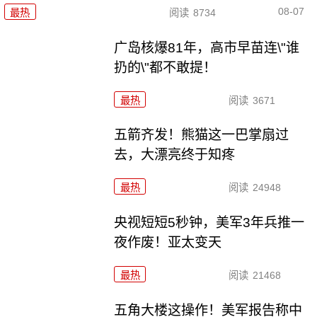
08-07
最热
阅读
8734
广岛核爆81年，高市早苗连\"谁
扔的\"都不敢提！
最热
阅读
3671
五箭齐发！熊猫这一巴掌扇过
去，大漂亮终于知疼
最热
阅读
24948
央视短短5秒钟，美军3年兵推一
夜作废！亚太变天
最热
阅读
21468
五角大楼这操作！美军报告称中