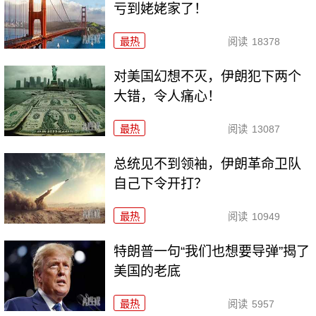
亏到姥姥家了！
最热
阅读
18378
对美国幻想不灭，伊朗犯下两个
大错，令人痛心！
最热
阅读
13087
总统见不到领袖，伊朗革命卫队
自己下令开打？
最热
阅读
10949
特朗普一句“我们也想要导弹”揭了
美国的老底
最热
阅读
5957