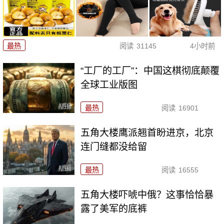
最热
阅读
31145
4小时前
“工厂的工厂”：中国这棋彻底颠覆
全球工业版图
最热
阅读
16901
五角大楼鹰派翘首盼进京，北京
连门缝都没给留
最热
阅读
16555
五角大楼吓唬中俄？这事恰恰暴
露了美军的底裤