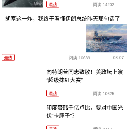
最热
阅读
14202
胡塞这一炸，我终于看懂伊朗总统昨天那句话了
08-07
最热
阅读
10689
向特朗普同志致敬！美政坛上演
“超级抹红大赛”
最热
阅读
10625
印度豪赌千亿卢比，要对中国光
伏“卡脖子”？