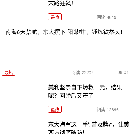
末路狂飙！
最热
阅读
4649
南海6天禁航，东大摆下“阳谋棋”，锤炼铁拳头！
08-04
最热
阅读
22202
美利坚亲自下场救日元，结果
呢？回弹后又蔫了
最热
阅读
12696
东大海军这一手\"普及牌\"，让美
西方彻底破防！