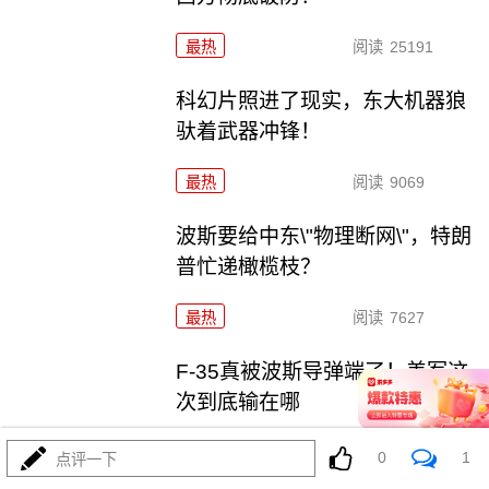
最热
阅读
25191
科幻片照进了现实，东大机器狼
驮着武器冲锋！
最热
阅读
9069
波斯要给中东\"物理断网\"，特朗
普忙递橄榄枝？
最热
阅读
7627
F-35真被波斯导弹端了！美军这
次到底输在哪
最热
阅读
7348
0
1
点评一下