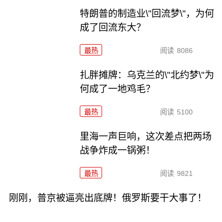
特朗普的制造业\"回流梦\"，为何
成了回流东大？
最热
阅读
8086
扎胖摊牌：乌克兰的\"北约梦\"为
何成了一地鸡毛？
最热
阅读
5100
里海一声巨响，这次差点把两场
战争炸成一锅粥！
最热
阅读
9821
刚刚，普京被逼亮出底牌！俄罗斯要干大事了！