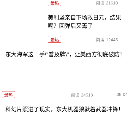
最热
阅读
21610
美利坚亲自下场救日元，结果
呢？回弹后又蔫了
最热
阅读
12445
东大海军这一手\"普及牌\"，让美西方彻底破防！
08-04
最热
阅读
24513
科幻片照进了现实，东大机器狼驮着武器冲锋！