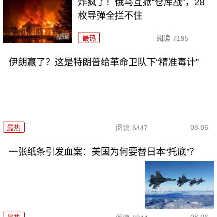
炸疯了！俄乌互掀“仓库战”，28
枚导弹全拦不住
最热
阅读
7195
伊朗赢了？这是特朗普给革命卫队下“精准毒计”
08-06
最热
阅读
6447
一张纸条引发血案：美国为何要替日本“托底”？