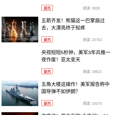
最热
阅读
3026
五箭齐发！熊猫这一巴掌扇过
去，大漂亮终于知疼
最热
阅读
23753
央视短短5秒钟，美军3年兵推一
夜作废！亚太变天
最热
阅读
19821
五角大楼这操作！美军报告称中
国导弹不如伊朗？
最热
阅读
10370