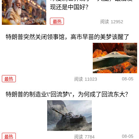
现还是中国好？
最热
阅读
12952
特朗普突然关闭领事馆，高市早苗的美梦该醒了
08-05
最热
阅读
11023
特朗普的制造业\"回流梦\"，为何成了回流东大？
08-05
最热
阅读
7784