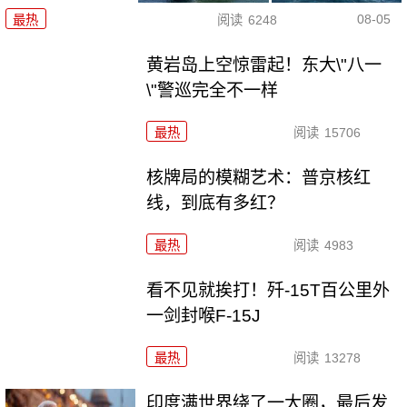
08-05
最热
阅读
6248
黄岩岛上空惊雷起！东大\"八一
\"警巡完全不一样
最热
阅读
15706
核牌局的模糊艺术：普京核红
线，到底有多红？
最热
阅读
4983
看不见就挨打！歼-15T百公里外
一剑封喉F-15J
最热
阅读
13278
印度满世界绕了一大圈，最后发