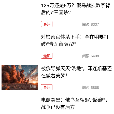
125万还是5万？俄乌战损数字背
后的\"三国杀\"
最热
阅读
8337
对检察官体系下手！李在明要打
破\"青瓦台魔咒\"
最热
阅读
6408
被俄导弹天天“洗地”，泽连斯基还
在做着美梦！
最热
阅读
5868
电商哭晕：俄乌互相砸\"饭碗\"，
战争已没有后方