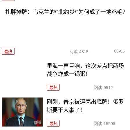
扎胖摊牌：乌克兰的\"北约梦\"为何成了一地鸡毛？
08-05
最热
阅读
4815
里海一声巨响，这次差点把两场
战争炸成一锅粥！
最热
阅读
9512
刚刚，普京被逼亮出底牌！俄罗
斯要干大事了！
最热
阅读
15908