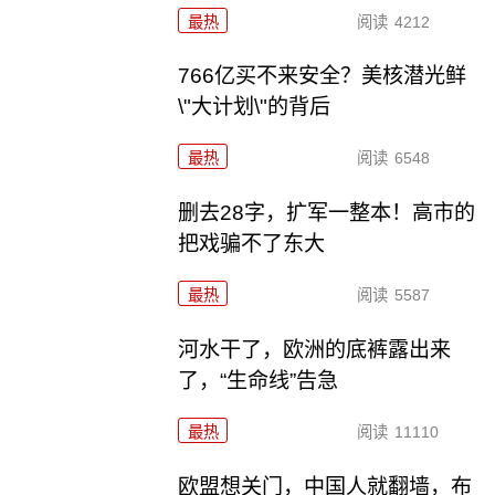
最热
阅读
4212
766亿买不来安全？美核潜光鲜
\"大计划\"的背后
最热
阅读
6548
删去28字，扩军一整本！高市的
把戏骗不了东大
最热
阅读
5587
河水干了，欧洲的底裤露出来
了，“生命线”告急
最热
阅读
11110
欧盟想关门，中国人就翻墙，布