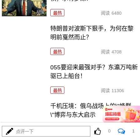
最热
阅读
6480
特朗普对波斯下狠手，为何在黎
明前戛然而止？
最热
阅读
4708
055要迎来最强对手？东瀛万吨新
驱已上船台！
最热
阅读
11306
千机压境：俄乌战场上的\"蜂群
\"博弈与东大启示
最热
阅读
8672
0
1
点评一下