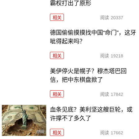
霸权打出了原形
相关
阅读
20337
德国偷偷摸摸找中国“命门”，这牙
呲得起来吗？
相关
阅读
19218
美伊停火是幌子？穆杰塔巴回
信，把中东棋盘掀了
相关
阅读
17842
血条见底？美利坚这艘巨轮，或
许撑不了多久了
相关
阅读
17662