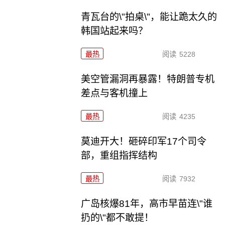
青瓦台的\"拍桌\"，能让跪太久的
韩国站起来吗？
最热
阅读
5228
美空管漏洞再暴露！特朗普专机
差点与客机撞上
最热
阅读
4235
莫迪开大！砸碎印军17个司令
部，重组指挥结构
最热
阅读
7932
广岛核爆81年，高市早苗连\"谁
扔的\"都不敢提！