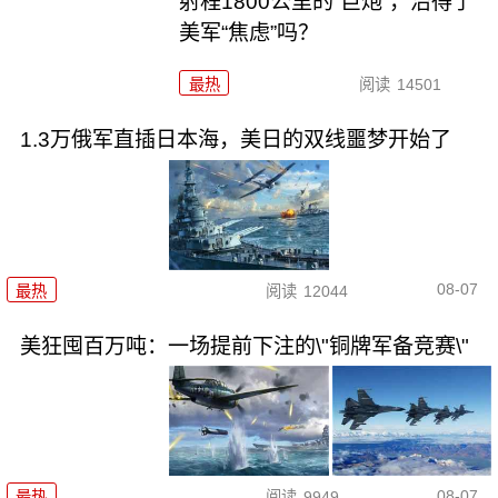
射程1800公里的“巨炮”，治得了
美军“焦虑”吗？
最热
阅读
14501
1.3万俄军直插日本海，美日的双线噩梦开始了
08-07
最热
阅读
12044
美狂囤百万吨：一场提前下注的\"铜牌军备竞赛\"
08-07
最热
阅读
9949