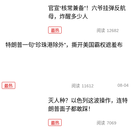
官宣“核常兼备”！六爷挂弹反航
母，炸醒多少人
最热
阅读
12682
特朗普一句“珍珠港除外”，撕开美国霸权遮羞布
08-04
最热
阅读
11612
灭人种？以色列这波操作，连特
朗普面子都敢踩！
最热
阅读
7069