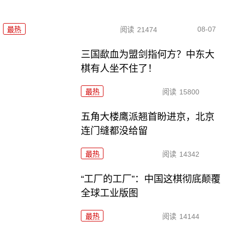
08-07
最热
阅读
21474
三国歃血为盟剑指何方？中东大
棋有人坐不住了！
最热
阅读
15800
五角大楼鹰派翘首盼进京，北京
连门缝都没给留
最热
阅读
14342
“工厂的工厂”：中国这棋彻底颠覆
全球工业版图
最热
阅读
14144