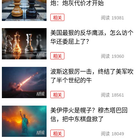
炮：炮灰代价才开始
相关
阅读
19381
美国最狠的反华鹰派，怎么访个
华还委屈上了？
相关
阅读
19360
波斯这狠厉一击，终结了美军吹
了半个世纪的牛
相关
阅读
18561
美伊停火是幌子？穆杰塔巴回
信，把中东棋盘掀了
相关
阅读
18049