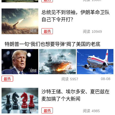
总统见不到领袖，伊朗革命卫队
自己下令开打？
最热
阅读
10949
特朗普一句“我们也想要导弹”揭了美国的老底
08-08
最热
阅读
5957
沙特王储、埃尔多安、夏巴兹在
麦加搞了个大新闻
最热
阅读
4985