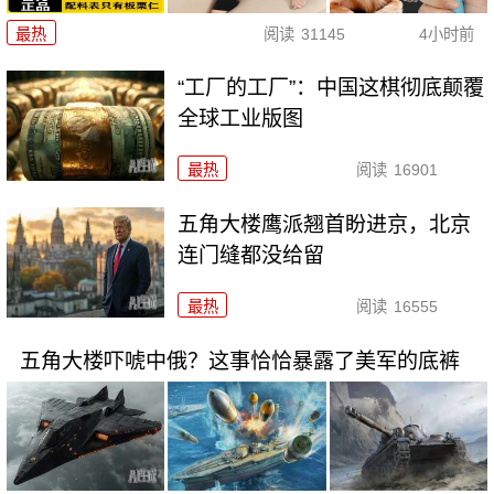
最热
阅读
31145
4小时前
“工厂的工厂”：中国这棋彻底颠覆
全球工业版图
最热
阅读
16901
五角大楼鹰派翘首盼进京，北京
连门缝都没给留
最热
阅读
16555
五角大楼吓唬中俄？这事恰恰暴露了美军的底裤