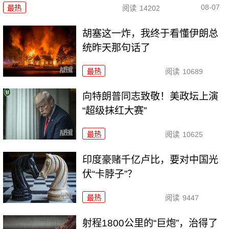
08-07
最热
阅读
14202
胡塞这一炸，我终于看懂伊朗总
统昨天那句话了
最热
阅读
10689
向特朗普同志致敬！美政坛上演
“超级抹红大赛”
最热
阅读
10625
印度豪赌千亿卢比，要对中国光
伏“卡脖子”？
最热
阅读
9447
射程1800公里的“巨炮”，治得了