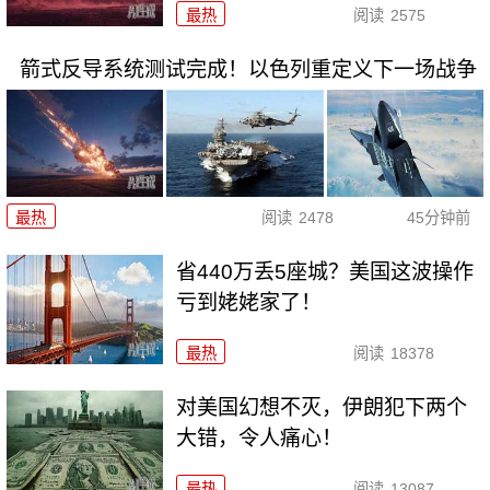
最热
阅读
2575
箭式反导系统测试完成！以色列重定义下一场战争
最热
阅读
2478
45分钟前
省440万丢5座城？美国这波操作
亏到姥姥家了！
最热
阅读
18378
对美国幻想不灭，伊朗犯下两个
大错，令人痛心！
最热
阅读
13087