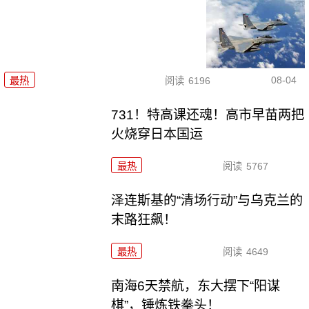
08-04
最热
阅读
6196
731！特高课还魂！高市早苗两把
火烧穿日本国运
最热
阅读
5767
泽连斯基的“清场行动”与乌克兰的
末路狂飙！
最热
阅读
4649
南海6天禁航，东大摆下“阳谋
棋”，锤炼铁拳头！