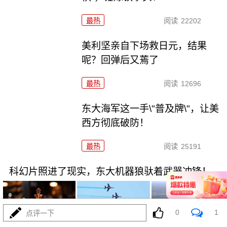
最热
阅读
22202
美利坚亲自下场救日元，结果
呢？回弹后又蔫了
最热
阅读
12696
东大海军这一手\"普及牌\"，让美
西方彻底破防！
最热
阅读
25191
科幻片照进了现实，东大机器狼驮着武器冲锋！
0
1
点评一下