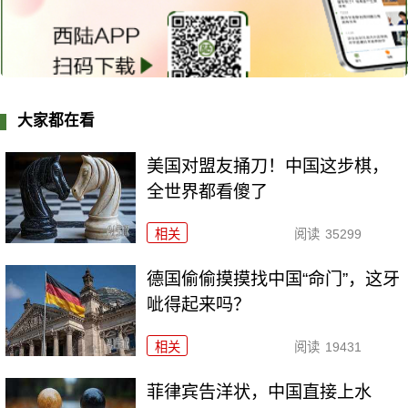
大家都在看
美国对盟友捅刀！中国这步棋，
全世界都看傻了
相关
阅读
35299
德国偷偷摸摸找中国“命门”，这牙
呲得起来吗？
相关
阅读
19431
菲律宾告洋状，中国直接上水