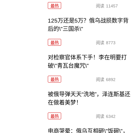
最热
阅读
11457
125万还是5万？俄乌战损数字背
后的\"三国杀\"
最热
阅读
8773
对检察官体系下手！李在明要打
破\"青瓦台魔咒\"
最热
阅读
6892
被俄导弹天天“洗地”，泽连斯基还
在做着美梦！
最热
阅读
6342
电商哭晕：俄乌互相砸\"饭碗\"，