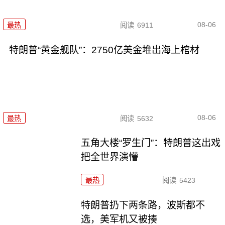
08-06
最热
阅读
6911
特朗普“黄金舰队”：2750亿美金堆出海上棺材
08-06
最热
阅读
5632
五角大楼“罗生门”：特朗普这出戏
把全世界演懵
最热
阅读
5423
特朗普扔下两条路，波斯都不
选，美军机又被揍