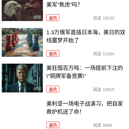
美军“焦虑”吗？
最热
阅读
15530
1.3万俄军直插日本海，美日的双
线噩梦开始了
最热
阅读
13264
美狂囤百万吨：一场提前下注的
\"铜牌军备竞赛\"
最热
阅读
10919
美利坚一场电子战演习，把自家
救护机送了命！
最热
阅读
9696