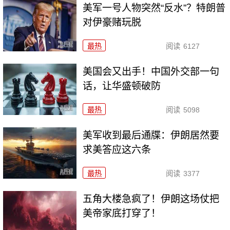
美军一号人物突然“反水”？特朗普
对伊豪赌玩脱
最热
阅读
6127
美国会又出手！中国外交部一句
话，让华盛顿破防
最热
阅读
5098
美军收到最后通牒：伊朗居然要
求美答应这六条
最热
阅读
3377
五角大楼急疯了！伊朗这场仗把
美帝家底打穿了！