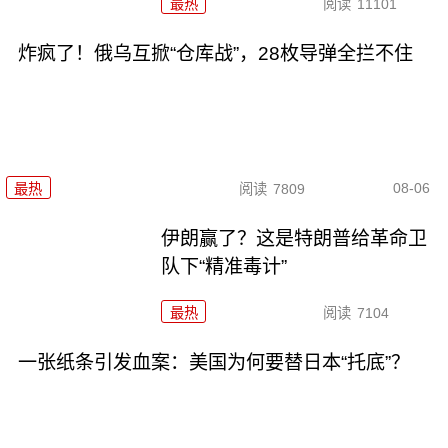
最热
阅读
11101
炸疯了！俄乌互掀“仓库战”，28枚导弹全拦不住
08-06
最热
阅读
7809
伊朗赢了？这是特朗普给革命卫
队下“精准毒计”
最热
阅读
7104
一张纸条引发血案：美国为何要替日本“托底”？