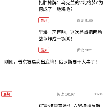
扎胖摊牌：乌克兰的\"北约梦\"为
何成了一地鸡毛？
最热
阅读
5100
里海一声巨响，这次差点把两场
战争炸成一锅粥！
最热
阅读
9821
刚刚，普京被逼亮出底牌！俄罗斯要干大事了！
08-04
最热
阅读
16197
官宣“核常兼备”！六爷挂弹反航