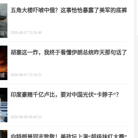
五角大楼吓唬中俄？这事恰恰暴露了美军的底裤
2026-08-07 23:50:46
胡塞这一炸，我终于看懂伊朗总统昨天那句话了
2026-08-07 23:54:35
印度豪赌千亿卢比，要对中国光伏“卡脖子”？
2026-08-08 00:00:53
向特朗普同志致敬！美政坛上演“超级抹红大赛”