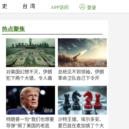
历史
台湾
APP访问
登录
热点聚焦
对美国幻想不灭，伊朗
总统见不到领袖，伊朗
犯下两个大错，令人痛
革命卫队自己下令开
心！
打？
特朗普一句“我们也想要
沙特王储、埃尔多安、
导弹”揭了美国的老底
夏巴兹在麦加搞了个大