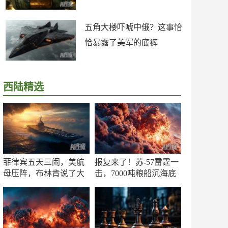
五角大楼吓唬中俄？这事恰
恰暴露了美军的底裤
西陆精选
菲律宾五天三闹，美航
报复来了！苏-57雷霆一
母压阵，布林肯说了大
击，7000吨粮船沉海底
实话