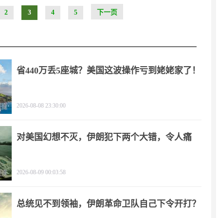
2
3
4
5
下一页
省440万丢5座城？美国这波操作亏到姥姥家了！
2026-08-08 23:30:00
对美国幻想不灭，伊朗犯下两个大错，令人痛
心！
2026-08-09 00:03:58
总统见不到领袖，伊朗革命卫队自己下令开打？