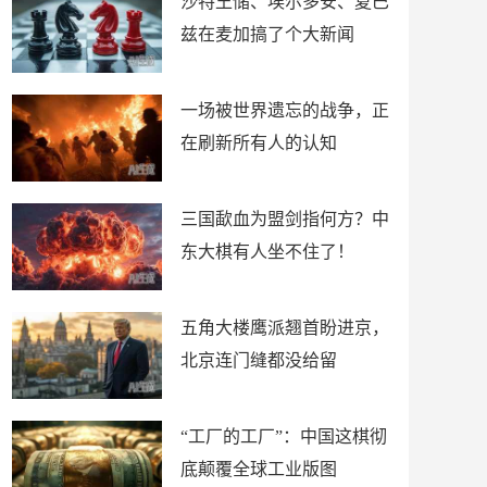
沙特王储、埃尔多安、夏巴
兹在麦加搞了个大新闻
一场被世界遗忘的战争，正
在刷新所有人的认知
三国歃血为盟剑指何方？中
东大棋有人坐不住了！
五角大楼鹰派翘首盼进京，
北京连门缝都没给留
“工厂的工厂”：中国这棋彻
底颠覆全球工业版图