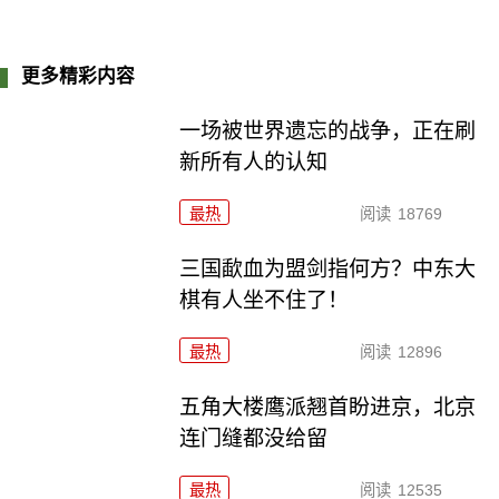
更多精彩内容
一场被世界遗忘的战争，正在刷
新所有人的认知
最热
阅读
18769
三国歃血为盟剑指何方？中东大
棋有人坐不住了！
最热
阅读
12896
五角大楼鹰派翘首盼进京，北京
连门缝都没给留
最热
阅读
12535