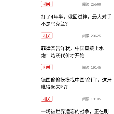
相关
阅读
25568
打了4年半，俄回过神，最大对手
不是乌克兰？
相关
阅读
20625
菲律宾告洋状，中国直接上水
炮：炮灰代价才开始
相关
阅读
19145
德国偷偷摸摸找中国“命门”，这牙
呲得起来吗？
相关
阅读
19105
一场被世界遗忘的战争，正在刷