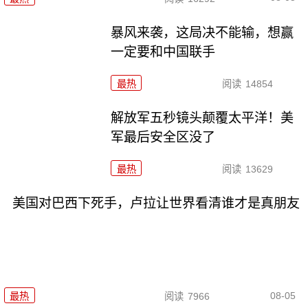
暴风来袭，这局决不能输，想赢
一定要和中国联手
最热
阅读
14854
解放军五秒镜头颠覆太平洋！美
军最后安全区没了
最热
阅读
13629
美国对巴西下死手，卢拉让世界看清谁才是真朋友
08-05
最热
阅读
7966