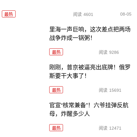
08-05
最热
阅读
4601
里海一声巨响，这次差点把两场
战争炸成一锅粥！
最热
阅读
9286
刚刚，普京被逼亮出底牌！俄罗
斯要干大事了！
最热
阅读
15691
官宣“核常兼备”！六爷挂弹反航
母，炸醒多少人
最热
阅读
12471