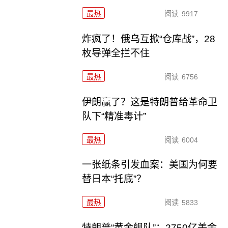
最热
阅读
9917
炸疯了！俄乌互掀“仓库战”，28
枚导弹全拦不住
最热
阅读
6756
伊朗赢了？这是特朗普给革命卫
队下“精准毒计”
最热
阅读
6004
一张纸条引发血案：美国为何要
替日本“托底”？
最热
阅读
5833
特朗普“黄金舰队”：2750亿美金