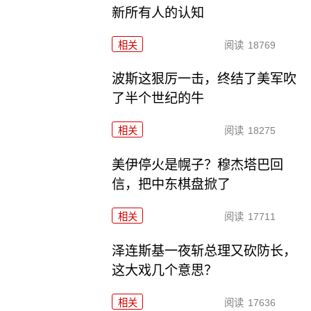
新所有人的认知
相关
阅读
18769
波斯这狠厉一击，终结了美军吹
了半个世纪的牛
相关
阅读
18275
美伊停火是幌子？穆杰塔巴回
信，把中东棋盘掀了
相关
阅读
17711
泽连斯基一夜斩总理又砍防长，
这大戏几个意思？
相关
阅读
17636