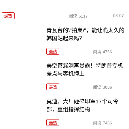
08-07
最热
阅读
5117
青瓦台的\"拍桌\"，能让跪太久的
韩国站起来吗？
最热
阅读
4766
美空管漏洞再暴露！特朗普专机
差点与客机撞上
最热
阅读
3836
莫迪开大！砸碎印军17个司令
部，重组指挥结构
最热
阅读
7466