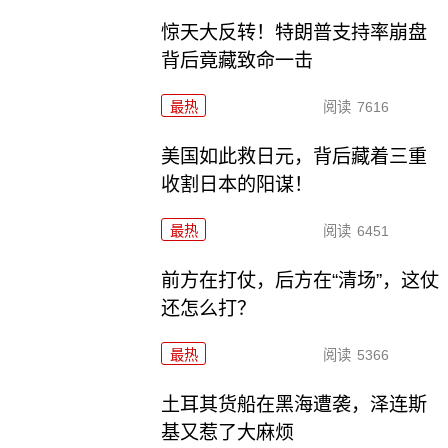
惊天大反转！特朗普支持率崩盘
背后竟藏致命一击
最热
阅读
7616
美国如此救日元，背后藏着三重
收割日本的阳谋！
最热
阅读
6451
前方在打仗，后方在“清场”，这仗
还怎么打？
最热
阅读
5366
土耳其货船在黑海遭袭，泽连斯
基又惹了大麻烦