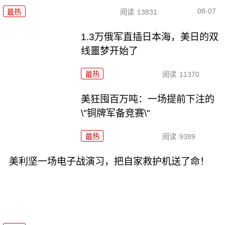
08-07
最热
阅读
13831
1.3万俄军直插日本海，美日的双
线噩梦开始了
最热
阅读
11370
美狂囤百万吨：一场提前下注的
\"铜牌军备竞赛\"
最热
阅读
9389
美利坚一场电子战演习，把自家救护机送了命！