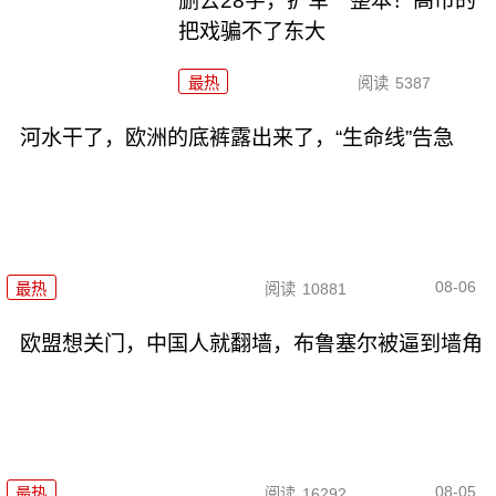
删去28字，扩军一整本！高市的
把戏骗不了东大
最热
阅读
5387
河水干了，欧洲的底裤露出来了，“生命线”告急
08-06
最热
阅读
10881
欧盟想关门，中国人就翻墙，布鲁塞尔被逼到墙角
08-05
最热
阅读
16292