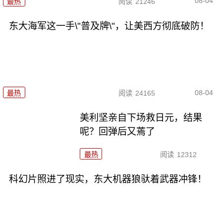
08-04
最热
阅读
21246
东大海军这一手\"普及牌\"，让美西方彻底破防！
08-04
最热
阅读
24165
美利坚亲自下场救日元，结果
呢？回弹后又蔫了
最热
阅读
12312
科幻片照进了现实，东大机器狼驮着武器冲锋！