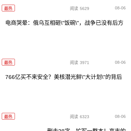
08-06
最热
阅读
5629
电商哭晕：俄乌互相砸\"饭碗\"，战争已没有后方
08-06
最热
阅读
3971
766亿买不来安全？美核潜光鲜\"大计划\"的背后
08-06
最热
阅读
6323