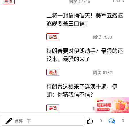
08-03
最热
阅读
17745
上将一封信捅破天！美军五艘驱
逐舰要盖三口锅！
最热
阅读
7563
特朗普要对伊朗动手？最狠的还
没来，最骚的来了
最热
阅读
6132
特朗普这狼来了连演十遍，伊
朗：你猜我信不信？
最热
阅读
5375
0
0
点评一下
政治自杀！菲律宾防长，你这是