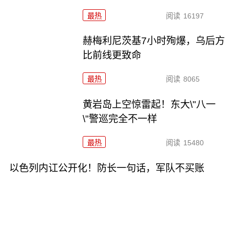
最热
阅读
16197
赫梅利尼茨基7小时殉爆，乌后方
比前线更致命
最热
阅读
8065
黄岩岛上空惊雷起！东大\"八一
\"警巡完全不一样
最热
阅读
15480
以色列内讧公开化！防长一句话，军队不买账