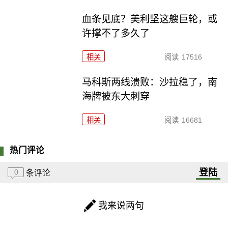
血条见底？美利坚这艘巨轮，或
许撑不了多久了
相关
阅读
17516
马科斯两线溃败：沙拉稳了，南
海牌被东大刺穿
相关
阅读
16681
热门评论
登陆
0
条评论
我来说两句