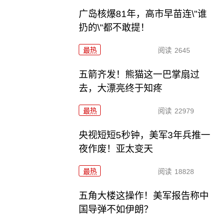
广岛核爆81年，高市早苗连\"谁
扔的\"都不敢提！
最热
阅读
2645
五箭齐发！熊猫这一巴掌扇过
去，大漂亮终于知疼
最热
阅读
22979
央视短短5秒钟，美军3年兵推一
夜作废！亚太变天
最热
阅读
18828
五角大楼这操作！美军报告称中
国导弹不如伊朗？