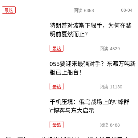
08-04
最热
阅读
6358
特朗普对波斯下狠手，为何在黎
明前戛然而止？
最热
阅读
4529
055要迎来最强对手？东瀛万吨新
驱已上船台！
最热
阅读
11130
千机压境：俄乌战场上的\"蜂群
\"博弈与东大启示
最热
阅读
8488