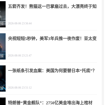
五箭齐发！熊猫这一巴掌扇过去，大漂亮终于知
疼
2026-08-06 23:56:44
央视短短5秒钟，美军3年兵推一夜作废！亚太变
天
2026-08-06 23:21:47
一张纸条引发血案：美国为何要替日本“托底”？
2026-08-06 23:51:12
特朗普“黄金舰队”：2750亿美金堆出海上棺材