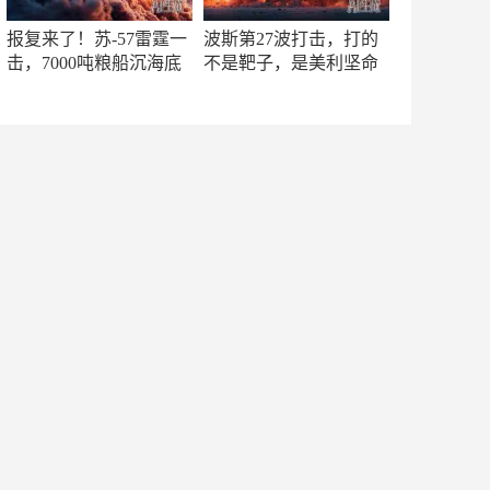
报复来了！苏-57雷霆一
波斯第27波打击，打的
击，7000吨粮船沉海底
不是靶子，是美利坚命
门