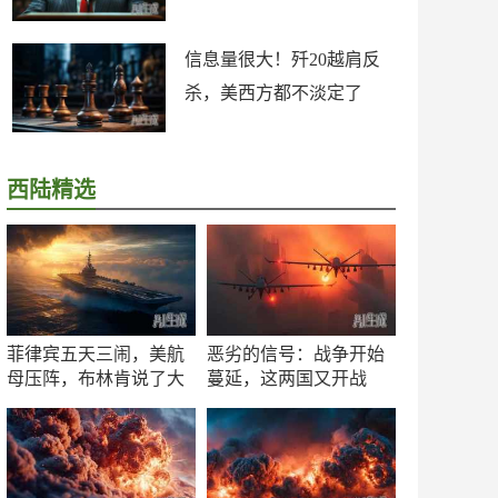
信息量很大！歼20越肩反
杀，美西方都不淡定了
西陆精选
菲律宾五天三闹，美航
恶劣的信号：战争开始
母压阵，布林肯说了大
蔓延，这两国又开战
实话
了！