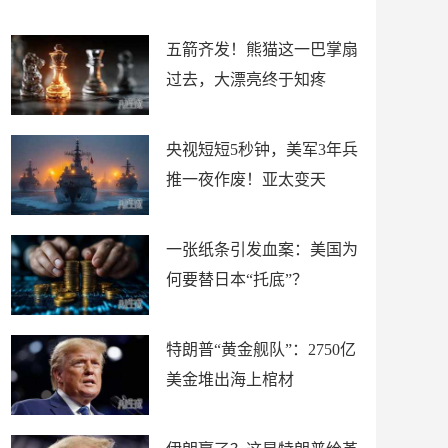
底”？
材
五箭齐发！熊猫这一巴掌扇
过去，大漂亮终于知疼
央视短短5秒钟，美军3年兵
推一夜作废！亚太变天
一张纸条引发血案：美国为
何要替日本“托底”？
特朗普“黄金舰队”：2750亿
美金堆出海上棺材