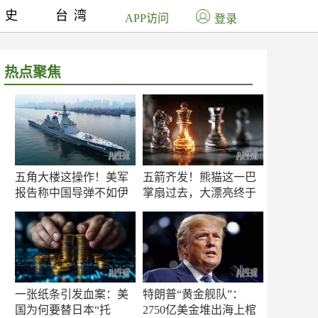
历史
台湾
APP访问
登录
热点聚焦
五角大楼这操作！美军
五箭齐发！熊猫这一巴
报告称中国导弹不如伊
掌扇过去，大漂亮终于
朗？
知疼
一张纸条引发血案：美
特朗普“黄金舰队”：
国为何要替日本“托
2750亿美金堆出海上棺