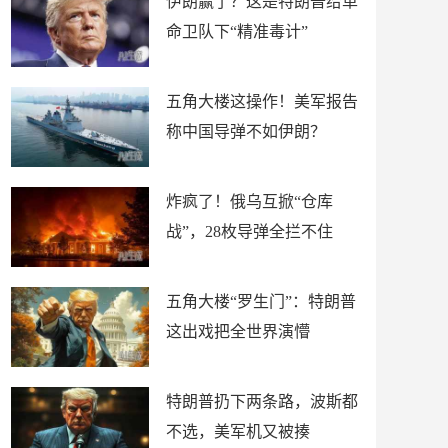
伊朗赢了？这是特朗普给革
命卫队下“精准毒计”
五角大楼这操作！美军报告
称中国导弹不如伊朗？
炸疯了！俄乌互掀“仓库
战”，28枚导弹全拦不住
五角大楼“罗生门”：特朗普
这出戏把全世界演懵
特朗普扔下两条路，波斯都
不选，美军机又被揍