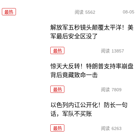
08-05
最热
阅读
5562
解放军五秒镜头颠覆太平洋！美
军最后安全区没了
最热
阅读
13857
惊天大反转！特朗普支持率崩盘
背后竟藏致命一击
最热
阅读
7809
以色列内讧公开化！防长一句
话，军队不买账
最热
阅读
6263