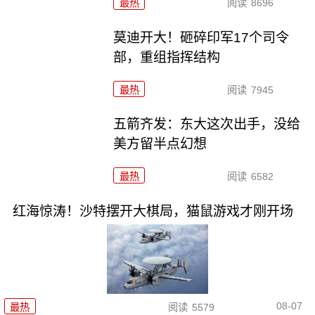
最热
阅读
8696
莫迪开大！砸碎印军17个司令
部，重组指挥结构
最热
阅读
7945
五箭齐发：东大这次出手，没给
美方留半点幻想
最热
阅读
6582
红海惊涛！沙特摆开大棋局，猫鼠游戏才刚开场
08-07
最热
阅读
5579