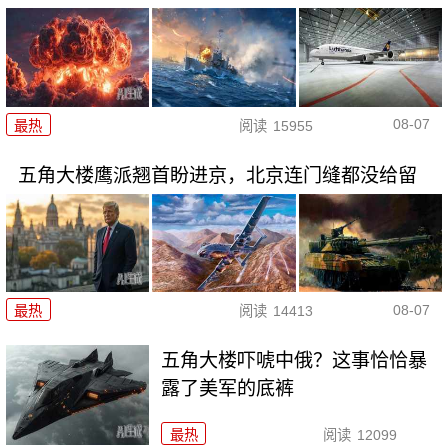
08-07
最热
阅读
15955
五角大楼鹰派翘首盼进京，北京连门缝都没给留
08-07
最热
阅读
14413
五角大楼吓唬中俄？这事恰恰暴
露了美军的底裤
最热
阅读
12099