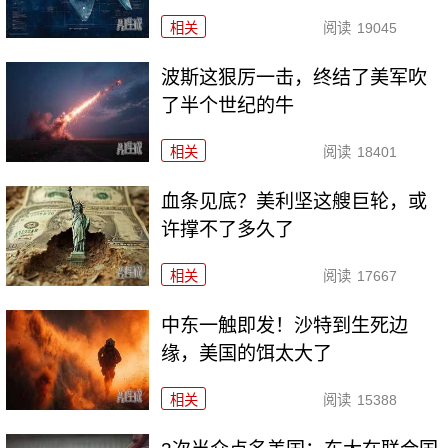
相关
阅读
19045
波斯这狠厉一击，终结了美军吹
了半个世纪的牛
相关
阅读
18401
血条见底？美利坚这艘巨轮，或
许撑不了多久了
相关
阅读
17667
中东一触即发！沙特到生死边
缘，美国的饵太大了
相关
阅读
15388