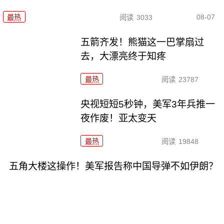
08-07
最热
阅读
3033
五箭齐发！熊猫这一巴掌扇过
去，大漂亮终于知疼
最热
阅读
23787
央视短短5秒钟，美军3年兵推一
夜作废！亚太变天
最热
阅读
19848
五角大楼这操作！美军报告称中国导弹不如伊朗？