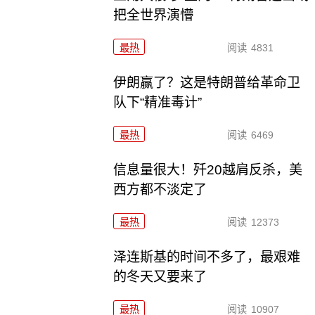
把全世界演懵
最热
阅读
4831
伊朗赢了？这是特朗普给革命卫
队下“精准毒计”
最热
阅读
6469
信息量很大！歼20越肩反杀，美
西方都不淡定了
最热
阅读
12373
泽连斯基的时间不多了，最艰难
的冬天又要来了
最热
阅读
10907