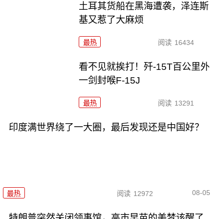
土耳其货船在黑海遭袭，泽连斯
基又惹了大麻烦
最热
阅读
16434
看不见就挨打！歼-15T百公里外
一剑封喉F-15J
最热
阅读
13291
印度满世界绕了一大圈，最后发现还是中国好？
08-05
最热
阅读
12972
特朗普突然关闭领事馆，高市早苗的美梦该醒了