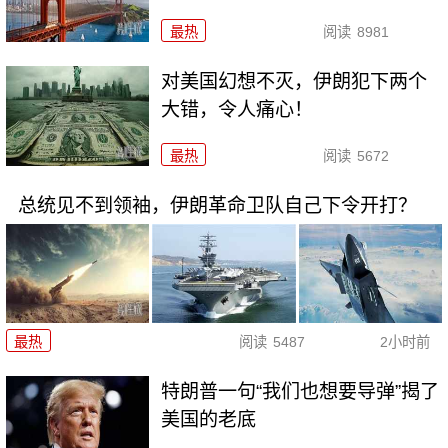
最热
阅读
8981
对美国幻想不灭，伊朗犯下两个
大错，令人痛心！
最热
阅读
5672
总统见不到领袖，伊朗革命卫队自己下令开打？
最热
阅读
5487
2小时前
特朗普一句“我们也想要导弹”揭了
美国的老底