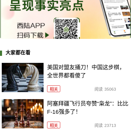
大家都在看
美国对盟友捅刀！中国这步棋，
全世界都看傻了
相关
阅读
35063
阿塞拜疆飞行员夸赞“枭龙”：比比
F-16强多了！
相关
阅读
23713