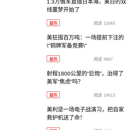
1.3万俄军直插日本海，美日的双
线噩梦开始了
最热
阅读
12065
美狂囤百万吨：一场提前下注的
\"铜牌军备竞赛\"
最热
阅读
9967
射程1800公里的“巨炮”，治得了
美军“焦虑”吗？
最热
阅读
14513
美利坚一场电子战演习，把自家
救护机送了命！