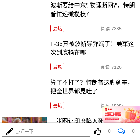
波斯要给中东\"物理断网\"，特朗
普忙递橄榄枝？
最热
阅读
7335
F-35真被波斯导弹端了！美军这
次到底输在哪
最热
阅读
7120
算了不打了？特朗普这脚刹车，
把全世界都晃吐了
最热
阅读
15954
一张图让印度陷入死寂，五枚金
牌背后的终极真相
0
0
点评一下