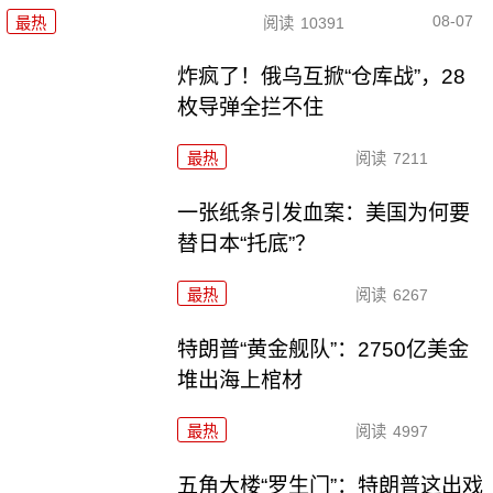
08-07
最热
阅读
10391
炸疯了！俄乌互掀“仓库战”，28
枚导弹全拦不住
最热
阅读
7211
一张纸条引发血案：美国为何要
替日本“托底”？
最热
阅读
6267
特朗普“黄金舰队”：2750亿美金
堆出海上棺材
最热
阅读
4997
五角大楼“罗生门”：特朗普这出戏