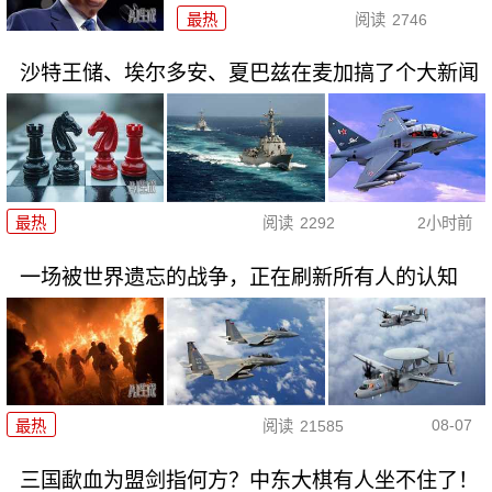
最热
阅读
2746
沙特王储、埃尔多安、夏巴兹在麦加搞了个大新闻
最热
阅读
2292
2小时前
一场被世界遗忘的战争，正在刷新所有人的认知
08-07
最热
阅读
21585
三国歃血为盟剑指何方？中东大棋有人坐不住了！