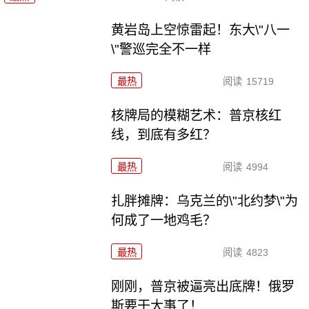
黄岩岛上空惊雷起！东大\"八一
\"警巡完全不一样
最热
阅读
15719
核牌局的模糊艺术：普京核红
线，到底有多红？
最热
阅读
4994
扎胖摊牌：乌克兰的\"北约梦\"为
何成了一地鸡毛？
最热
阅读
4823
刚刚，普京被逼亮出底牌！俄罗
斯要干大事了！