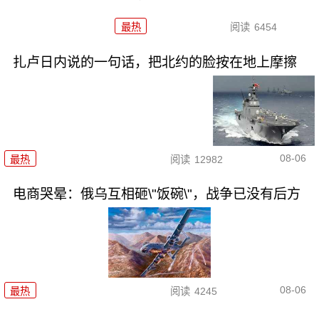
最热
阅读
6454
扎卢日内说的一句话，把北约的脸按在地上摩擦
08-06
最热
阅读
12982
电商哭晕：俄乌互相砸\"饭碗\"，战争已没有后方
08-06
最热
阅读
4245