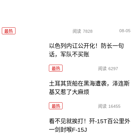
08-05
最热
阅读
7828
以色列内讧公开化！防长一句
话，军队不买账
最热
阅读
6297
土耳其货船在黑海遭袭，泽连斯
基又惹了大麻烦
最热
阅读
16455
看不见就挨打！歼-15T百公里外
一剑封喉F-15J