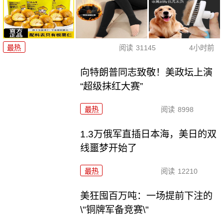
最热
阅读
31145
4小时前
向特朗普同志致敬！美政坛上演
“超级抹红大赛”
最热
阅读
8998
1.3万俄军直插日本海，美日的双
线噩梦开始了
最热
阅读
12210
美狂囤百万吨：一场提前下注的
\"铜牌军备竞赛\"