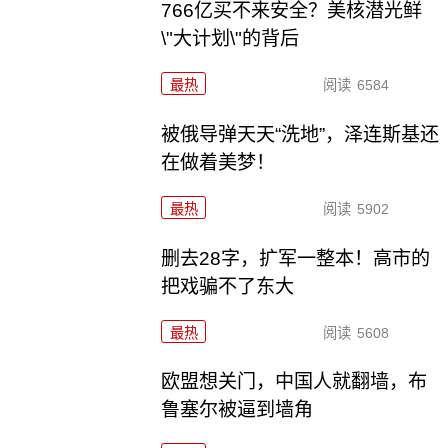
766亿买不来安全？美核潜光鲜
\"大计划\"的背后
最热
阅读
6584
被俄导弹天天“洗地”，泽连斯基还
在做着美梦！
最热
阅读
5902
删去28字，扩军一整本！高市的
把戏骗不了东大
最热
阅读
5608
欧盟想关门，中国人就翻墙，布
鲁塞尔被逼到墙角