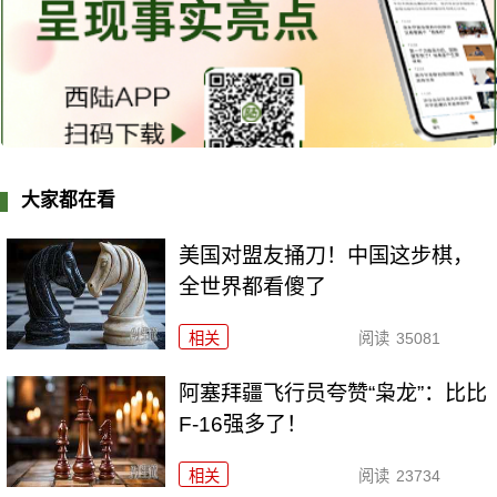
大家都在看
美国对盟友捅刀！中国这步棋，
全世界都看傻了
相关
阅读
35081
阿塞拜疆飞行员夸赞“枭龙”：比比
F-16强多了！
相关
阅读
23734