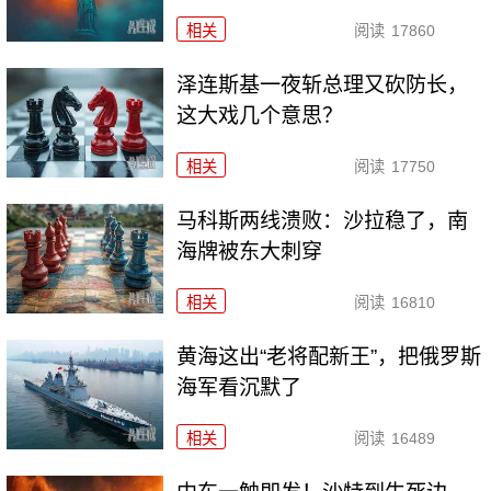
相关
阅读
17860
泽连斯基一夜斩总理又砍防长，
这大戏几个意思？
相关
阅读
17750
马科斯两线溃败：沙拉稳了，南
海牌被东大刺穿
相关
阅读
16810
黄海这出“老将配新王”，把俄罗斯
海军看沉默了
相关
阅读
16489