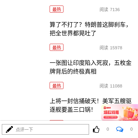
最热
阅读
7136
算了不打了？特朗普这脚刹车，
把全世界都晃吐了
最热
阅读
15978
一张图让印度陷入死寂，五枚金
牌背后的终极真相
最热
阅读
11088
上将一封信捅破天！美军五艘驱
逐舰要盖三口锅！
最热
阅读
7741
0
0
点评一下