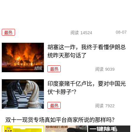
08-07
最热
阅读
14524
胡塞这一炸，我终于看懂伊朗总
统昨天那句话了
最热
阅读
9039
印度豪赌千亿卢比，要对中国光
伏“卡脖子”？
最热
阅读
7922
双十一现货专场真如平台商家所说的那样吗？