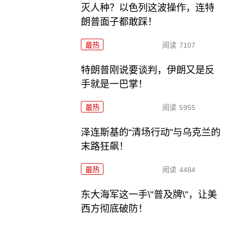
灭人种？以色列这波操作，连特
朗普面子都敢踩！
最热
阅读
7107
特朗普刚说要谈判，伊朗又是反
手就是一巴掌！
最热
阅读
5955
泽连斯基的“清场行动”与乌克兰的
末路狂飙！
最热
阅读
4484
东大海军这一手\"普及牌\"，让美
西方彻底破防！