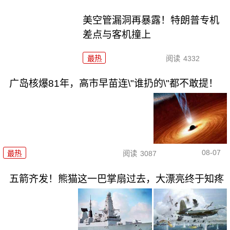
美空管漏洞再暴露！特朗普专机
差点与客机撞上
最热
阅读
4332
广岛核爆81年，高市早苗连\"谁扔的\"都不敢提！
08-07
最热
阅读
3087
五箭齐发！熊猫这一巴掌扇过去，大漂亮终于知疼