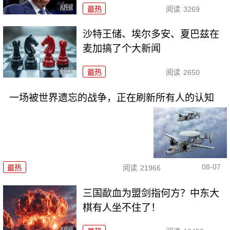
最热
阅读
3269
沙特王储、埃尔多安、夏巴兹在
麦加搞了个大新闻
最热
阅读
2650
一场被世界遗忘的战争，正在刷新所有人的认知
08-07
最热
阅读
21966
三国歃血为盟剑指何方？中东大
棋有人坐不住了！