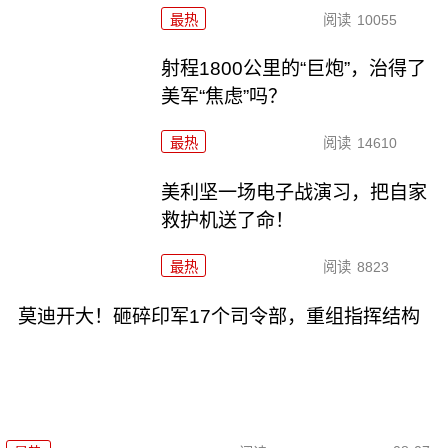
最热
阅读
10055
射程1800公里的“巨炮”，治得了
美军“焦虑”吗？
最热
阅读
14610
美利坚一场电子战演习，把自家
救护机送了命！
最热
阅读
8823
莫迪开大！砸碎印军17个司令部，重组指挥结构