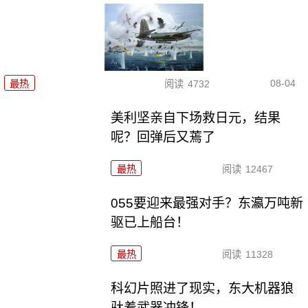
08-04
最热
阅读
4732
美利坚亲自下场救日元，结果
呢？回弹后又蔫了
最热
阅读
12467
055要迎来最强对手？东瀛万吨新
驱已上船台！
最热
阅读
11328
科幻片照进了现实，东大机器狼
驮着武器冲锋！