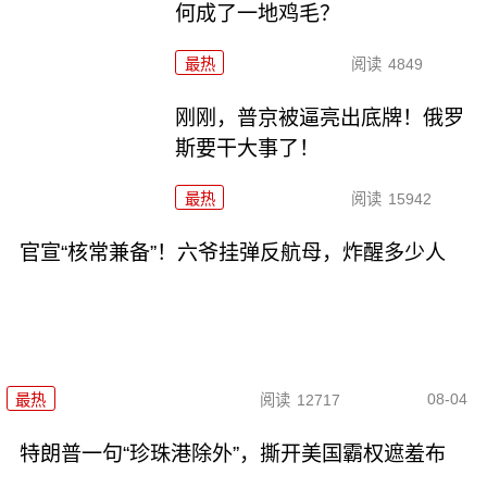
何成了一地鸡毛？
最热
阅读
4849
刚刚，普京被逼亮出底牌！俄罗
斯要干大事了！
最热
阅读
15942
官宣“核常兼备”！六爷挂弹反航母，炸醒多少人
08-04
最热
阅读
12717
特朗普一句“珍珠港除外”，撕开美国霸权遮羞布