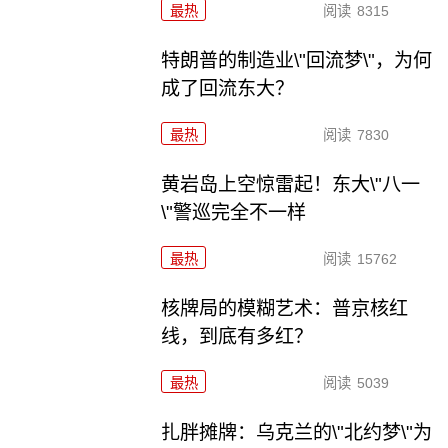
最热
阅读
8315
特朗普的制造业\"回流梦\"，为何
成了回流东大？
最热
阅读
7830
黄岩岛上空惊雷起！东大\"八一
\"警巡完全不一样
最热
阅读
15762
核牌局的模糊艺术：普京核红
线，到底有多红？
最热
阅读
5039
扎胖摊牌：乌克兰的\"北约梦\"为