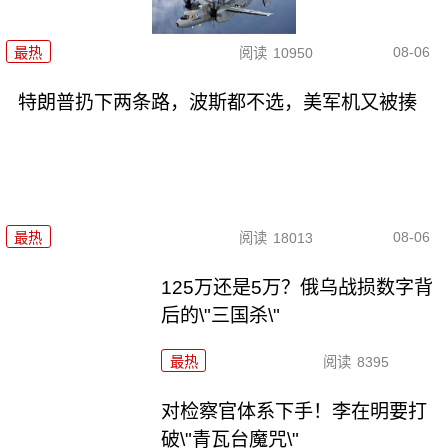
08-06
最热
阅读
10950
特朗普扔下两条路，波斯都不选，美军机又被揍
08-06
最热
阅读
18013
125万还是5万？俄乌战损数字背
后的\"三国杀\"
最热
阅读
8395
对检察官体系下手！李在明要打
破\"青瓦台魔咒\"