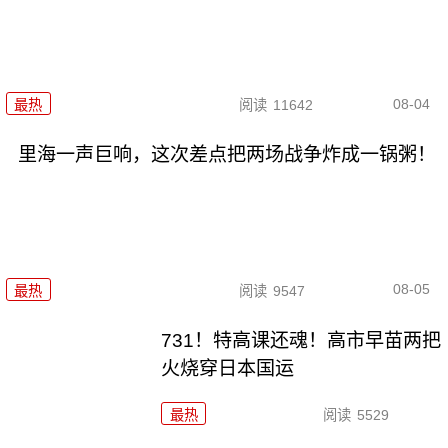
08-04
最热
阅读
11642
里海一声巨响，这次差点把两场战争炸成一锅粥！
08-05
最热
阅读
9547
731！特高课还魂！高市早苗两把
火烧穿日本国运
最热
阅读
5529