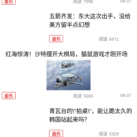
08-07
最热
阅读
7996
五箭齐发：东大这次出手，没给
美方留半点幻想
最热
阅读
6671
红海惊涛！沙特摆开大棋局，猫鼠游戏才刚开场
08-07
最热
阅读
5666
青瓦台的\"拍桌\"，能让跪太久的
韩国站起来吗？
最热
阅读
5329