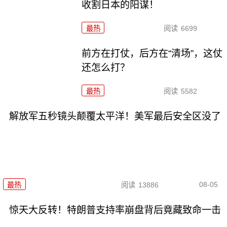
收割日本的阳谋！
最热
阅读
6699
前方在打仗，后方在“清场”，这仗
还怎么打？
最热
阅读
5582
解放军五秒镜头颠覆太平洋！美军最后安全区没了
08-05
最热
阅读
13886
惊天大反转！特朗普支持率崩盘背后竟藏致命一击