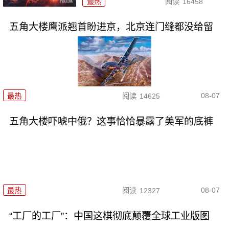
最热
阅读
16458
五角大楼鹰派翘首盼进京，北京连门缝都没给留
08-07
最热
阅读
14625
五角大楼吓唬中俄？这事恰恰暴露了美军的底裤
08-07
最热
阅读
12327
“工厂的工厂”：中国这棋彻底颠覆全球工业版图