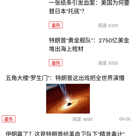
一张纸条引发血案：美国为何要
替日本“托底”？
最热
阅读
6320
特朗普“黄金舰队”：2750亿美金
堆出海上棺材
最热
阅读
5055
五角大楼“罗生门”：特朗普这出戏把全世界演懵
08-06
最热
阅读
4890
伊朗赢了？这是特朗普给革命卫队下“精准毒计”