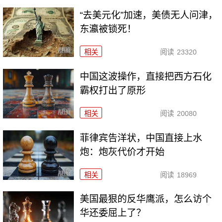
“去美元化”加速，美债无人问津，
东瀛被锁死！
相关
阅读
23320
中国这波操作，直接把西方石化
霸权打出了原形
相关
阅读
20080
菲律宾告洋状，中国直接上水
炮：炮灰代价才开始
相关
阅读
18969
美国最狠的反华鹰派，怎么访个
华还委屈上了？