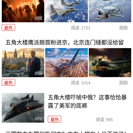
最热
阅读
1721
刚刚
五角大楼鹰派翘首盼进京，北京连门缝都没给留
最热
阅读
1014
刚刚
五角大楼吓唬中俄？这事恰恰暴
露了美军的底裤
最热
阅读
995