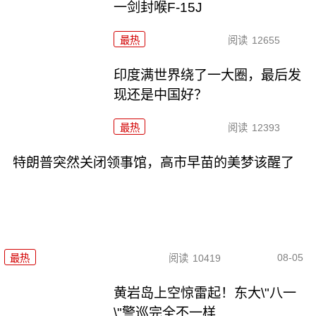
一剑封喉F-15J
最热
阅读
12655
印度满世界绕了一大圈，最后发
现还是中国好？
最热
阅读
12393
特朗普突然关闭领事馆，高市早苗的美梦该醒了
08-05
最热
阅读
10419
黄岩岛上空惊雷起！东大\"八一
\"警巡完全不一样