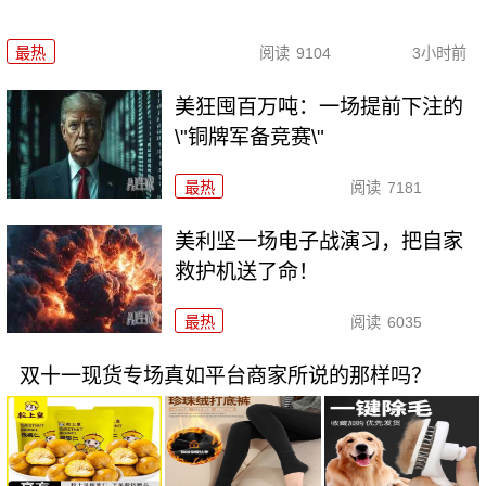
最热
阅读
9104
3小时前
美狂囤百万吨：一场提前下注的
\"铜牌军备竞赛\"
最热
阅读
7181
美利坚一场电子战演习，把自家
救护机送了命！
最热
阅读
6035
双十一现货专场真如平台商家所说的那样吗？