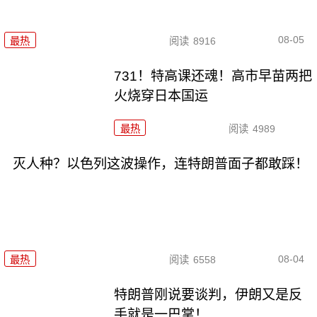
08-05
最热
阅读
8916
731！特高课还魂！高市早苗两把
火烧穿日本国运
最热
阅读
4989
灭人种？以色列这波操作，连特朗普面子都敢踩！
08-04
最热
阅读
6558
特朗普刚说要谈判，伊朗又是反
手就是一巴掌！