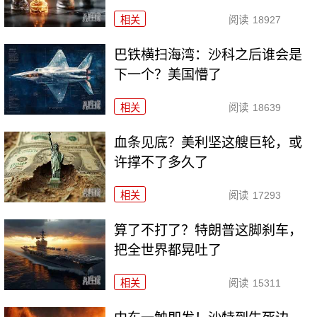
相关
阅读
18927
巴铁横扫海湾：沙科之后谁会是
下一个？美国懵了
相关
阅读
18639
血条见底？美利坚这艘巨轮，或
许撑不了多久了
相关
阅读
17293
算了不打了？特朗普这脚刹车，
把全世界都晃吐了
相关
阅读
15311