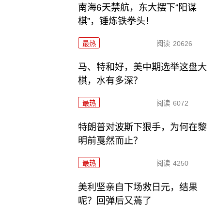
南海6天禁航，东大摆下“阳谋
棋”，锤炼铁拳头！
最热
阅读
20626
马、特和好，美中期选举这盘大
棋，水有多深？
最热
阅读
6072
特朗普对波斯下狠手，为何在黎
明前戛然而止？
最热
阅读
4250
美利坚亲自下场救日元，结果
呢？回弹后又蔫了