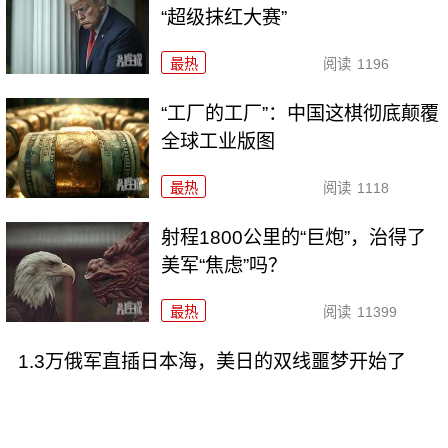
“超级抹红大赛”
最热
阅读
1196
“工厂的工厂”：中国这棋彻底颠覆
全球工业版图
最热
阅读
1118
射程1800公里的“巨炮”，治得了
美军“焦虑”吗？
最热
阅读
11399
1.3万俄军直插日本海，美日的双线噩梦开始了