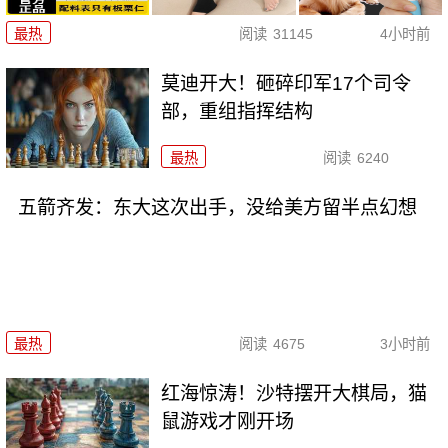
最热
阅读
31145
4小时前
莫迪开大！砸碎印军17个司令
部，重组指挥结构
最热
阅读
6240
五箭齐发：东大这次出手，没给美方留半点幻想
最热
阅读
4675
3小时前
红海惊涛！沙特摆开大棋局，猫
鼠游戏才刚开场