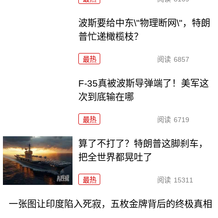
波斯要给中东\"物理断网\"，特朗
普忙递橄榄枝？
最热
阅读
6857
F-35真被波斯导弹端了！美军这
次到底输在哪
最热
阅读
6719
算了不打了？特朗普这脚刹车，
把全世界都晃吐了
最热
阅读
15311
一张图让印度陷入死寂，五枚金牌背后的终极真相