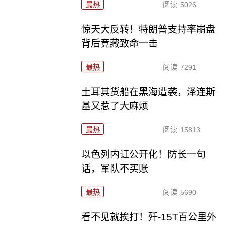
最热
阅读
5026
惊天大反转！特朗普支持率崩盘
背后竟藏致命一击
最热
阅读
7291
土耳其货船在黑海遭袭，泽连斯
基又惹了大麻烦
最热
阅读
15813
以色列内讧公开化！防长一句
话，军队不买账
最热
阅读
5690
看不见就挨打！歼-15T百公里外