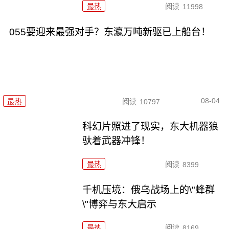
最热
阅读
11998
055要迎来最强对手？东瀛万吨新驱已上船台！
08-04
最热
阅读
10797
科幻片照进了现实，东大机器狼
驮着武器冲锋！
最热
阅读
8399
千机压境：俄乌战场上的\"蜂群
\"博弈与东大启示
最热
阅读
8169