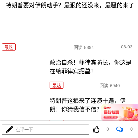
特朗普要对伊朗动手？最狠的还没来，最骚的来了
08-03
最热
阅读
5894
政治自杀！菲律宾防长，你这是
在给菲律宾掘墓！
最热
阅读
6940
特朗普这狼来了连演十遍，伊
朗：你猜我信不信？
最热
阅读
5110
0
0
点评一下