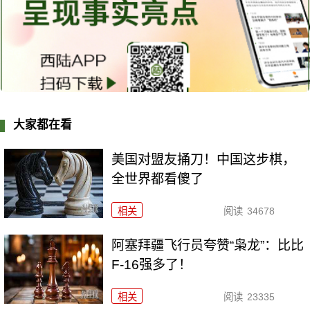
大家都在看
美国对盟友捅刀！中国这步棋，
全世界都看傻了
相关
阅读
34678
阿塞拜疆飞行员夸赞“枭龙”：比比
F-16强多了！
相关
阅读
23335