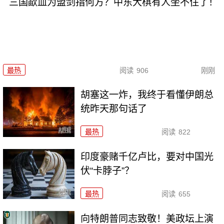
三国歃血为盟剑指何方？中东大棋有人坐不住了！
最热
阅读
906
刚刚
胡塞这一炸，我终于看懂伊朗总
统昨天那句话了
最热
阅读
822
印度豪赌千亿卢比，要对中国光
伏“卡脖子”？
最热
阅读
655
向特朗普同志致敬！美政坛上演