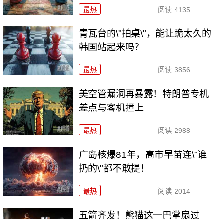
最热
阅读
4135
青瓦台的\"拍桌\"，能让跪太久的
韩国站起来吗？
最热
阅读
3856
美空管漏洞再暴露！特朗普专机
差点与客机撞上
最热
阅读
2988
广岛核爆81年，高市早苗连\"谁
扔的\"都不敢提！
最热
阅读
2014
五箭齐发！熊猫这一巴掌扇过