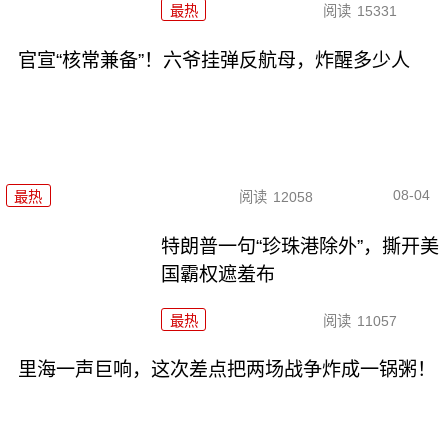
最热
阅读
15331
官宣“核常兼备”！六爷挂弹反航母，炸醒多少人
08-04
最热
阅读
12058
特朗普一句“珍珠港除外”，撕开美
国霸权遮羞布
最热
阅读
11057
里海一声巨响，这次差点把两场战争炸成一锅粥！