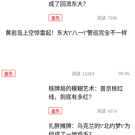
成了回流东大？
最热
阅读
7396
黄岩岛上空惊雷起！东大\"八一\"警巡完全不一样
08-05
最热
阅读
15263
核牌局的模糊艺术：普京核红
线，到底有多红？
最热
阅读
4574
扎胖摊牌：乌克兰的\"北约梦\"为
何成了一地鸡毛？