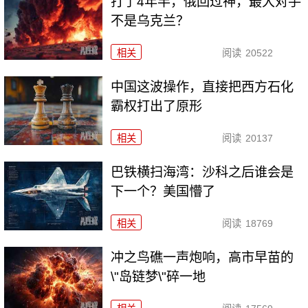
打了4年半，俄回过神，最大对手
不是乌克兰？
相关
阅读
20522
中国这波操作，直接把西方石化
霸权打出了原形
相关
阅读
20137
巴铁横扫海湾：沙科之后谁会是
下一个？美国懵了
相关
阅读
18769
冲之鸟礁一声炮响，高市早苗的
\"岛链梦\"碎一地