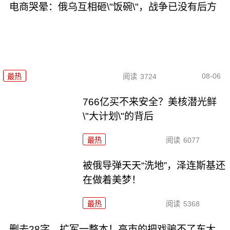
电商哭晕：俄乌互相砸\"饭碗\"，战争已没有后方
08-06
最热
阅读
3724
766亿买不来安全？美核潜光鲜
\"大计划\"的背后
最热
阅读
6077
被俄导弹天天“洗地”，泽连斯基还
在做着美梦！
最热
阅读
5368
删去28字，扩军一整本！高市的把戏骗不了东大