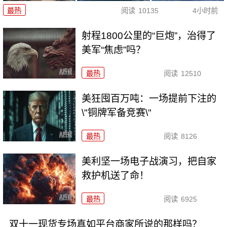
最热
阅读
10135
4小时前
射程1800公里的“巨炮”，治得了
美军“焦虑”吗？
最热
阅读
12510
美狂囤百万吨：一场提前下注的
\"铜牌军备竞赛\"
最热
阅读
8126
美利坚一场电子战演习，把自家
救护机送了命！
最热
阅读
6925
双十一现货专场真如平台商家所说的那样吗？