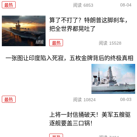
08-04
最热
阅读
6853
算了不打了？特朗普这脚刹车，
把全世界都晃吐了
最热
阅读
15528
一张图让印度陷入死寂，五枚金牌背后的终极真相
08-03
最热
阅读
10824
上将一封信捅破天！美军五艘驱
逐舰要盖三口锅！