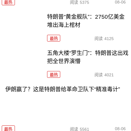
08-06
最热
阅读
5375
特朗普“黄金舰队”：2750亿美金
堆出海上棺材
最热
阅读
4125
五角大楼“罗生门”：特朗普这出戏
把全世界演懵
最热
阅读
4021
伊朗赢了？这是特朗普给革命卫队下“精准毒计”
08-06
最热
阅读
5561