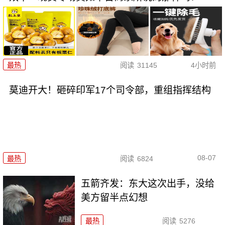
最热
阅读
31145
4小时前
莫迪开大！砸碎印军17个司令部，重组指挥结构
08-07
最热
阅读
6824
五箭齐发：东大这次出手，没给
美方留半点幻想
最热
阅读
5276