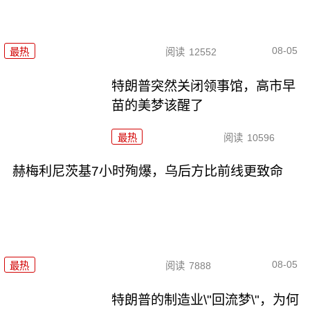
08-05
最热
阅读
12552
特朗普突然关闭领事馆，高市早
苗的美梦该醒了
最热
阅读
10596
赫梅利尼茨基7小时殉爆，乌后方比前线更致命
08-05
最热
阅读
7888
特朗普的制造业\"回流梦\"，为何