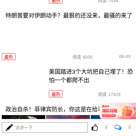
最热
阅读
7434
特朗普要对伊朗动手？最狠的还没来，最骚的来了
08-03
最热
阅读
6035
美国踏进3个大坑把自己埋了！恐
怕一个都爬不出
最热
阅读
17429
政治自杀！菲律宾防长，你这是在给菲律宾掘墓！
0
0
点评一下