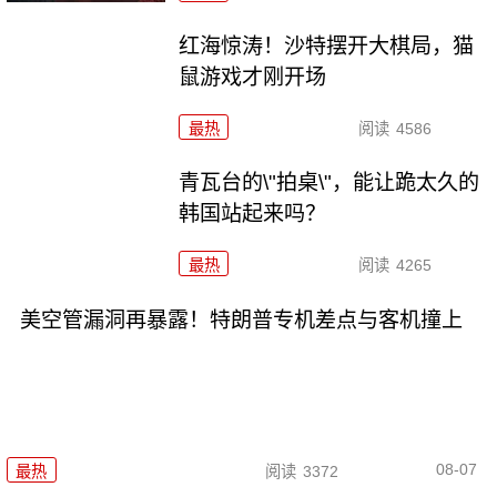
红海惊涛！沙特摆开大棋局，猫
鼠游戏才刚开场
最热
阅读
4586
青瓦台的\"拍桌\"，能让跪太久的
韩国站起来吗？
最热
阅读
4265
美空管漏洞再暴露！特朗普专机差点与客机撞上
08-07
最热
阅读
3372