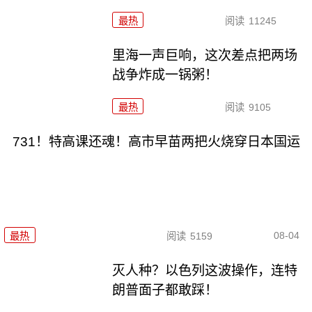
最热
阅读
11245
里海一声巨响，这次差点把两场
战争炸成一锅粥！
最热
阅读
9105
731！特高课还魂！高市早苗两把火烧穿日本国运
08-04
最热
阅读
5159
灭人种？以色列这波操作，连特
朗普面子都敢踩！