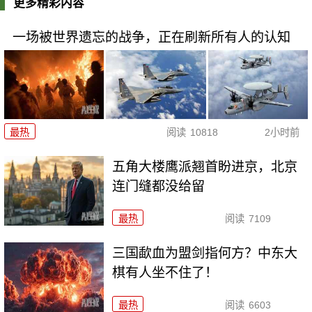
更多精彩内容
一场被世界遗忘的战争，正在刷新所有人的认知
最热
阅读
10818
2小时前
五角大楼鹰派翘首盼进京，北京
连门缝都没给留
最热
阅读
7109
三国歃血为盟剑指何方？中东大
棋有人坐不住了！
最热
阅读
6603