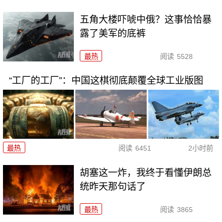
五角大楼吓唬中俄？这事恰恰暴
露了美军的底裤
最热
阅读
5528
“工厂的工厂”：中国这棋彻底颠覆全球工业版图
最热
阅读
6451
2小时前
胡塞这一炸，我终于看懂伊朗总
统昨天那句话了
最热
阅读
3865