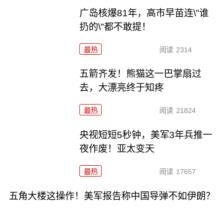
广岛核爆81年，高市早苗连\"谁
扔的\"都不敢提！
最热
阅读
2314
五箭齐发！熊猫这一巴掌扇过
去，大漂亮终于知疼
最热
阅读
21824
央视短短5秒钟，美军3年兵推一
夜作废！亚太变天
最热
阅读
17657
五角大楼这操作！美军报告称中国导弹不如伊朗？