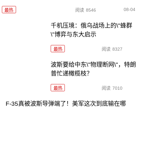
08-04
最热
阅读
8546
千机压境：俄乌战场上的\"蜂群
\"博弈与东大启示
最热
阅读
8327
波斯要给中东\"物理断网\"，特朗
普忙递橄榄枝？
最热
阅读
7010
F-35真被波斯导弹端了！美军这次到底输在哪