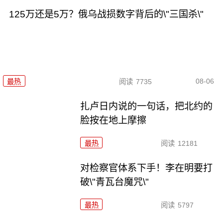
125万还是5万？俄乌战损数字背后的\"三国杀\"
08-06
最热
阅读
7735
扎卢日内说的一句话，把北约的
脸按在地上摩擦
最热
阅读
12181
对检察官体系下手！李在明要打
破\"青瓦台魔咒\"
最热
阅读
5797