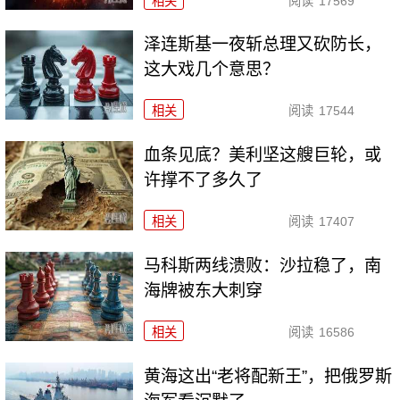
相关
阅读
17569
泽连斯基一夜斩总理又砍防长，
这大戏几个意思？
相关
阅读
17544
血条见底？美利坚这艘巨轮，或
许撑不了多久了
相关
阅读
17407
马科斯两线溃败：沙拉稳了，南
海牌被东大刺穿
相关
阅读
16586
黄海这出“老将配新王”，把俄罗斯