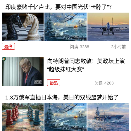
印度豪赌千亿卢比，要对中国光伏“卡脖子”？
最热
阅读
3288
2小时前
向特朗普同志致敬！美政坛上演
“超级抹红大赛”
最热
阅读
4203
1.3万俄军直插日本海，美日的双线噩梦开始了