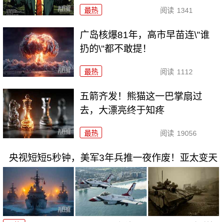
最热
阅读
1341
广岛核爆81年，高市早苗连\"谁
扔的\"都不敢提！
最热
阅读
1112
五箭齐发！熊猫这一巴掌扇过
去，大漂亮终于知疼
最热
阅读
19056
央视短短5秒钟，美军3年兵推一夜作废！亚太变天