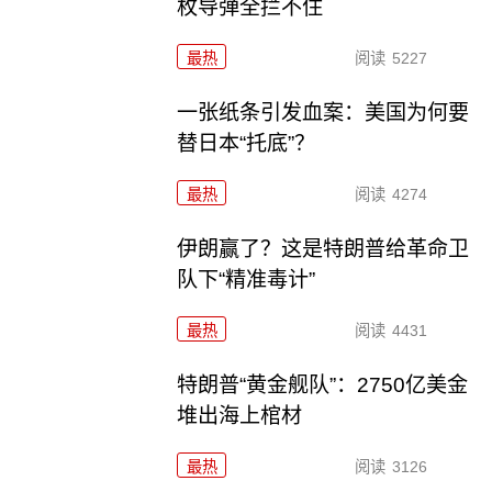
枚导弹全拦不住
最热
阅读
5227
一张纸条引发血案：美国为何要
替日本“托底”？
最热
阅读
4274
伊朗赢了？这是特朗普给革命卫
队下“精准毒计”
最热
阅读
4431
特朗普“黄金舰队”：2750亿美金
堆出海上棺材
最热
阅读
3126