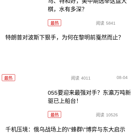
马、特和好，美中期选举这盘大
棋，水有多深？
最热
阅读
5841
特朗普对波斯下狠手，为何在黎明前戛然而止？
08-04
最热
阅读
4011
055要迎来最强对手？东瀛万吨新
驱已上船台！
最热
阅读
10526
千机压境：俄乌战场上的\"蜂群\"博弈与东大启示