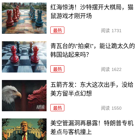
红海惊涛！沙特摆开大棋局，猫
鼠游戏才刚开场
最热
阅读
1731
青瓦台的\"拍桌\"，能让跪太久的
韩国站起来吗？
最热
阅读
1622
五箭齐发：东大这次出手，没给
美方留半点幻想
最热
阅读
1550
美空管漏洞再暴露！特朗普专机
差点与客机撞上