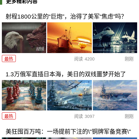
更多精彩内容
射程1800公里的“巨炮”，治得了美军“焦虑”吗？
最热
阅读
4200
刚刚
1.3万俄军直插日本海，美日的双线噩梦开始了
最热
阅读
3097
刚刚
美狂囤百万吨：一场提前下注的\"铜牌军备竞赛\"