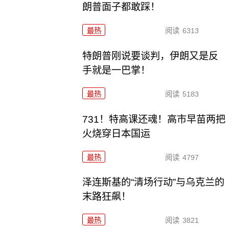
朗普面子都敢踩！
最热
阅读
6313
特朗普刚说要谈判，伊朗又是反
手就是一巴掌！
最热
阅读
5183
731！特高课还魂！高市早苗两把
火烧穿日本国运
最热
阅读
4797
泽连斯基的“清场行动”与乌克兰的
末路狂飙！
最热
阅读
3821