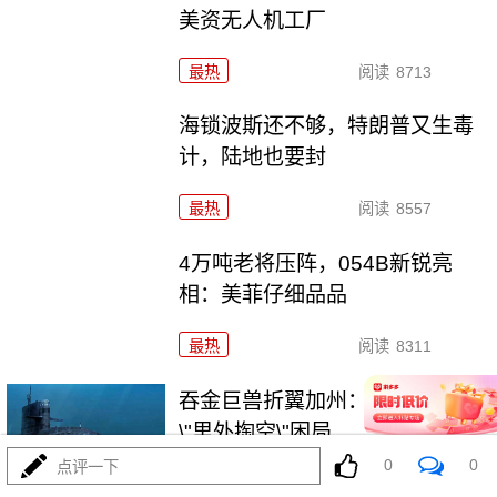
美资无人机工厂
最热
阅读
8713
海锁波斯还不够，特朗普又生毒
计，陆地也要封
最热
阅读
8557
4万吨老将压阵，054B新锐亮
相：美菲仔细品品
最热
阅读
8311
吞金巨兽折翼加州：美利坚军工
\"里外掏空\"困局
0
0
点评一下
最热
阅读
6372