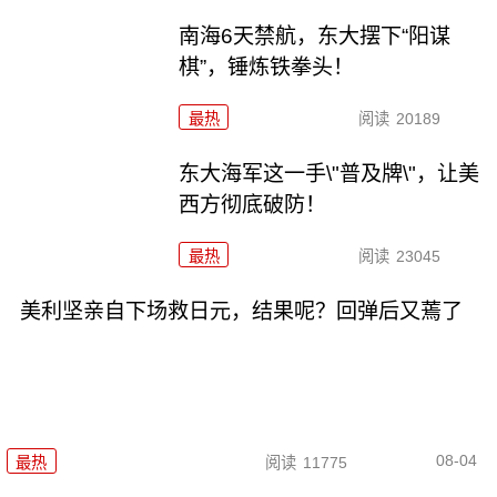
南海6天禁航，东大摆下“阳谋
棋”，锤炼铁拳头！
最热
阅读
20189
东大海军这一手\"普及牌\"，让美
西方彻底破防！
最热
阅读
23045
美利坚亲自下场救日元，结果呢？回弹后又蔫了
08-04
最热
阅读
11775