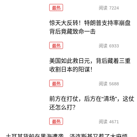
最热
阅读
7224
惊天大反转！特朗普支持率崩盘
背后竟藏致命一击
最热
阅读
6933
美国如此救日元，背后藏着三重
收割日本的阳谋！
最热
阅读
5688
前方在打仗，后方在“清场”，这仗
还怎么打？
最热
阅读
4671
土耳其货船在黑海遭袭，泽连斯基又惹了大麻烦