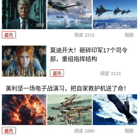
最热
阅读
2215
刚刚
莫迪开大！砸碎印军17个司令
部，重组指挥结构
最热
阅读
3123
美利坚一场电子战演习，把自家救护机送了命！
最热
阅读
1880
刚刚