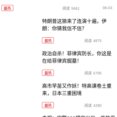
08-03
最热
阅读
5661
特朗普这狼来了连演十遍，伊
朗：你猜我信不信？
最热
阅读
4875
政治自杀！菲律宾防长，你这是
在给菲律宾掘墓！
最热
阅读
6795
高市早苗又作妖！特高课卷土重
来，日本三重困境
最热
阅读
4280