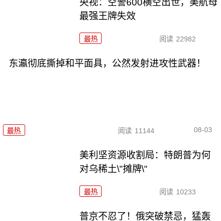
央视：空警600横空出世，美航母
最强王牌失效
最热
阅读
22982
东瀛彻底撕掉和平面具，公然发射进攻性武器！
08-03
最热
阅读
11144
美利坚资源收割局：特朗普为何
对乌稀土\"摊牌\"
最热
阅读
10233
普京不忍了！俄突破禁忌，猛轰