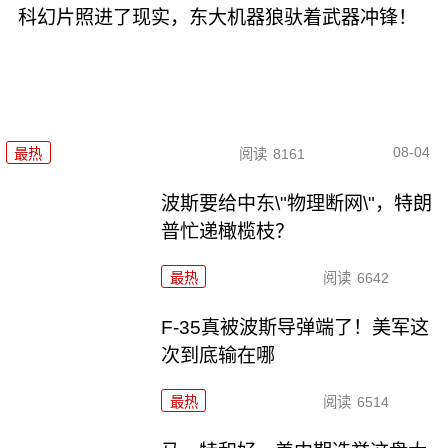
科幻片照进了现实，东大机器狼驮着武器冲锋！
08-04
最热
阅读
8161
波斯要给中东\"物理断网\"，特朗
普忙递橄榄枝？
最热
阅读
6642
F-35真被波斯导弹端了！美军这
次到底输在哪
最热
阅读
6514