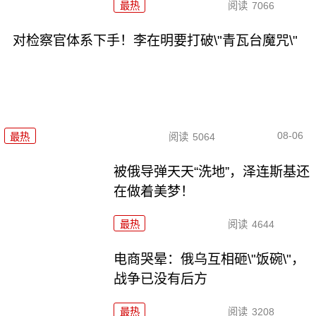
最热
阅读
7066
对检察官体系下手！李在明要打破\"青瓦台魔咒\"
08-06
最热
阅读
5064
被俄导弹天天“洗地”，泽连斯基还
在做着美梦！
最热
阅读
4644
电商哭晕：俄乌互相砸\"饭碗\"，
战争已没有后方
最热
阅读
3208