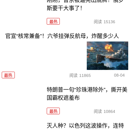
刚刚，普京被逼亮出底牌！俄罗
斯要干大事了！
最热
阅读
15136
官宣“核常兼备”！六爷挂弹反航母，炸醒多少人
08-04
最热
阅读
11865
特朗普一句“珍珠港除外”，撕开美
国霸权遮羞布
最热
阅读
10864
灭人种？以色列这波操作，连特