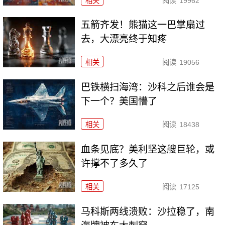
相关
阅读
19962
五箭齐发！熊猫这一巴掌扇过
去，大漂亮终于知疼
相关
阅读
19056
巴铁横扫海湾：沙科之后谁会是
下一个？美国懵了
相关
阅读
18438
血条见底？美利坚这艘巨轮，或
许撑不了多久了
相关
阅读
17125
马科斯两线溃败：沙拉稳了，南