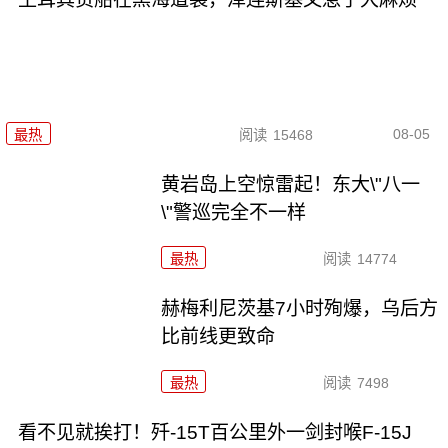
08-05
最热
阅读
15468
黄岩岛上空惊雷起！东大\"八一
\"警巡完全不一样
最热
阅读
14774
赫梅利尼茨基7小时殉爆，乌后方
比前线更致命
最热
阅读
7498
看不见就挨打！歼-15T百公里外一剑封喉F-15J