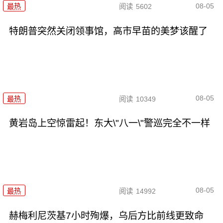
08-05
最热
阅读
5602
特朗普突然关闭领事馆，高市早苗的美梦该醒了
08-05
最热
阅读
10349
黄岩岛上空惊雷起！东大\"八一\"警巡完全不一样
08-05
最热
阅读
14992
赫梅利尼茨基7小时殉爆，乌后方比前线更致命