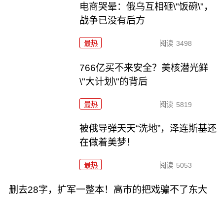
电商哭晕：俄乌互相砸\"饭碗\"，
战争已没有后方
最热
阅读
3498
766亿买不来安全？美核潜光鲜
\"大计划\"的背后
最热
阅读
5819
被俄导弹天天“洗地”，泽连斯基还
在做着美梦！
最热
阅读
5053
删去28字，扩军一整本！高市的把戏骗不了东大