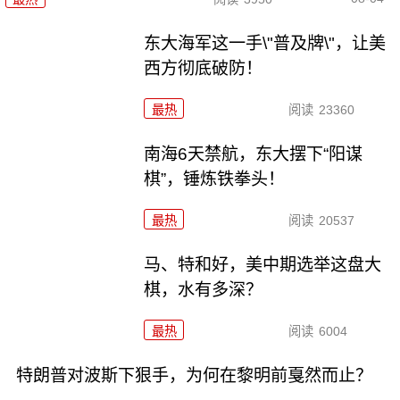
东大海军这一手\"普及牌\"，让美
西方彻底破防！
最热
阅读
23360
南海6天禁航，东大摆下“阳谋
棋”，锤炼铁拳头！
最热
阅读
20537
马、特和好，美中期选举这盘大
棋，水有多深？
最热
阅读
6004
特朗普对波斯下狠手，为何在黎明前戛然而止？