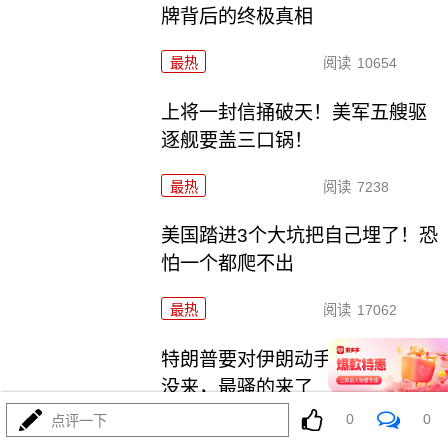
牌背后的终极真相
最热
阅读
10654
上将一封信捅破天！美军五艘驱
逐舰要盖三口锅！
最热
阅读
7238
美国踏进3个大坑把自己埋了！恐
怕一个都爬不出
最热
阅读
17062
特朗普要对伊朗动手？最狠的还
没来，最骚的来了
0
0
点评一下
最热
阅读
5830