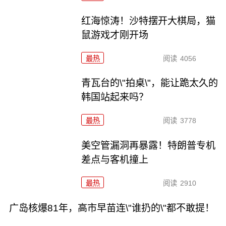
红海惊涛！沙特摆开大棋局，猫
鼠游戏才刚开场
最热
阅读
4056
青瓦台的\"拍桌\"，能让跪太久的
韩国站起来吗？
最热
阅读
3778
美空管漏洞再暴露！特朗普专机
差点与客机撞上
最热
阅读
2910
广岛核爆81年，高市早苗连\"谁扔的\"都不敢提！