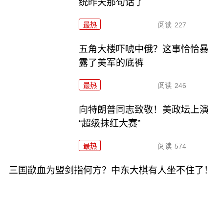
统昨天那句话了
最热
阅读
227
五角大楼吓唬中俄？这事恰恰暴
露了美军的底裤
最热
阅读
246
向特朗普同志致敬！美政坛上演
“超级抹红大赛”
最热
阅读
574
三国歃血为盟剑指何方？中东大棋有人坐不住了！