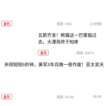
最热
阅读
1951
2小时前
五箭齐发！熊猫这一巴掌扇过
去，大漂亮终于知疼
最热
阅读
20872
央视短短5秒钟，美军3年兵推一夜作废！亚太变天
08-06
最热
阅读
16732