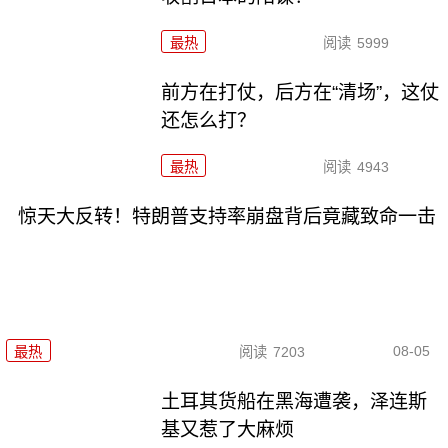
最热
阅读
5999
前方在打仗，后方在“清场”，这仗
还怎么打？
最热
阅读
4943
惊天大反转！特朗普支持率崩盘背后竟藏致命一击
08-05
最热
阅读
7203
土耳其货船在黑海遭袭，泽连斯
基又惹了大麻烦