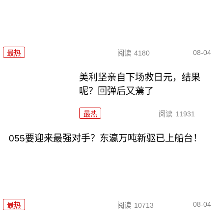
08-04
最热
阅读
4180
美利坚亲自下场救日元，结果
呢？回弹后又蔫了
最热
阅读
11931
055要迎来最强对手？东瀛万吨新驱已上船台！
08-04
最热
阅读
10713