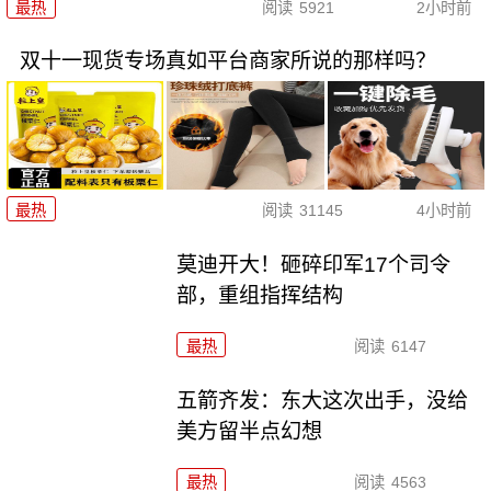
最热
阅读
5921
2小时前
双十一现货专场真如平台商家所说的那样吗？
最热
阅读
31145
4小时前
莫迪开大！砸碎印军17个司令
部，重组指挥结构
最热
阅读
6147
五箭齐发：东大这次出手，没给
美方留半点幻想
最热
阅读
4563