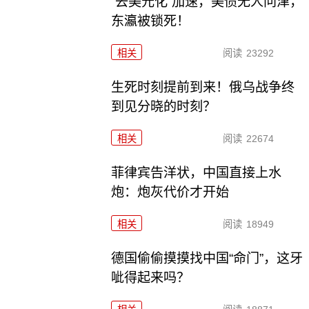
“去美元化”加速，美债无人问津，
东瀛被锁死！
相关
阅读
23292
生死时刻提前到来！俄乌战争终
到见分晓的时刻？
相关
阅读
22674
菲律宾告洋状，中国直接上水
炮：炮灰代价才开始
相关
阅读
18949
德国偷偷摸摸找中国“命门”，这牙
呲得起来吗？