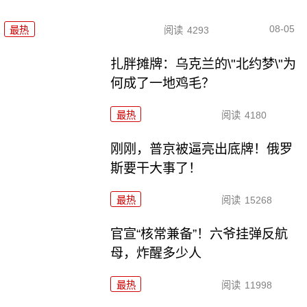
08-05
最热
阅读
4293
扎胖摊牌：乌克兰的\"北约梦\"为
何成了一地鸡毛？
最热
阅读
4180
刚刚，普京被逼亮出底牌！俄罗
斯要干大事了！
最热
阅读
15268
官宣“核常兼备”！六爷挂弹反航
母，炸醒多少人
最热
阅读
11998