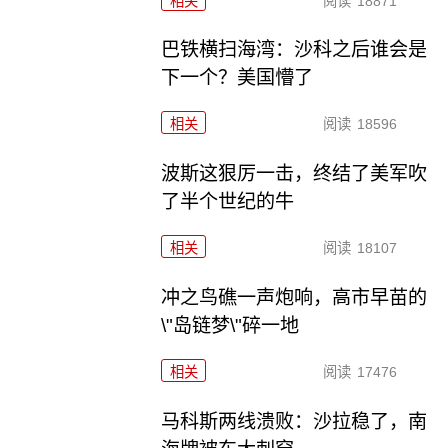
相关
阅读
18871
巴铁横扫海湾：沙科之后谁会是
下一个？美国懵了
相关
阅读
18596
波斯这狠厉一击，终结了美军吹
了半个世纪的牛
相关
阅读
18107
冲之鸟礁一声炮响，高市早苗的
\"岛链梦\"碎一地
相关
阅读
17476
马科斯两线溃败：沙拉稳了，南