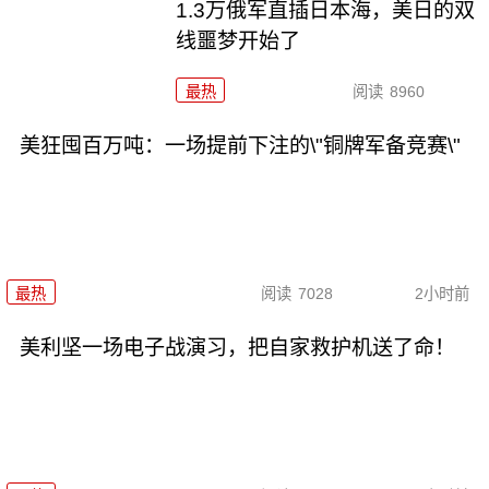
1.3万俄军直插日本海，美日的双
线噩梦开始了
最热
阅读
8960
美狂囤百万吨：一场提前下注的\"铜牌军备竞赛\"
最热
阅读
7028
2小时前
美利坚一场电子战演习，把自家救护机送了命！