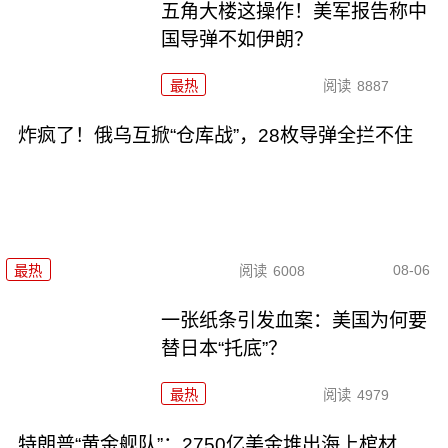
五角大楼这操作！美军报告称中
国导弹不如伊朗？
最热
阅读
8887
炸疯了！俄乌互掀“仓库战”，28枚导弹全拦不住
08-06
最热
阅读
6008
一张纸条引发血案：美国为何要
替日本“托底”？
最热
阅读
4979
特朗普“黄金舰队”：2750亿美金堆出海上棺材