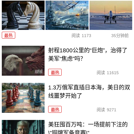
最热
阅读
1173
35分钟前
射程1800公里的“巨炮”，治得了
美军“焦虑”吗？
最热
阅读
11615
1.3万俄军直插日本海，美日的双
线噩梦开始了
最热
阅读
9271
美狂囤百万吨：一场提前下注的
\"铜牌军备竞赛\"