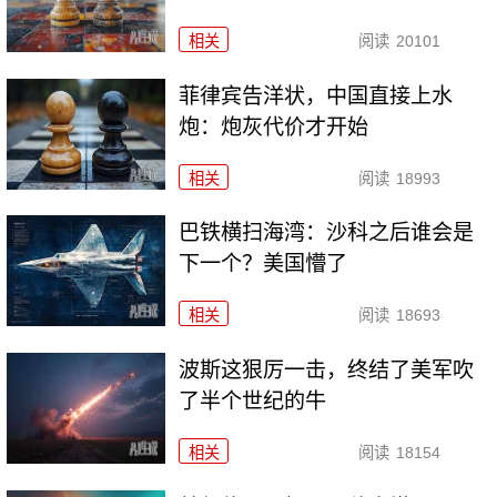
相关
阅读
20101
菲律宾告洋状，中国直接上水
炮：炮灰代价才开始
相关
阅读
18993
巴铁横扫海湾：沙科之后谁会是
下一个？美国懵了
相关
阅读
18693
波斯这狠厉一击，终结了美军吹
了半个世纪的牛
相关
阅读
18154