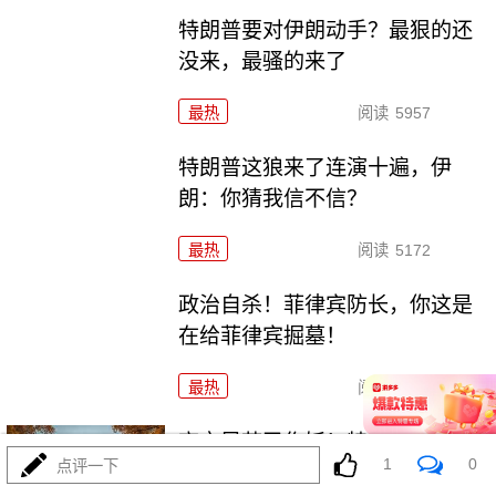
特朗普要对伊朗动手？最狠的还
没来，最骚的来了
最热
阅读
5957
特朗普这狼来了连演十遍，伊
朗：你猜我信不信？
最热
阅读
5172
政治自杀！菲律宾防长，你这是
在给菲律宾掘墓！
最热
阅读
6988
高市早苗又作妖！特高课卷土重
1
0
点评一下
来，日本三重困境