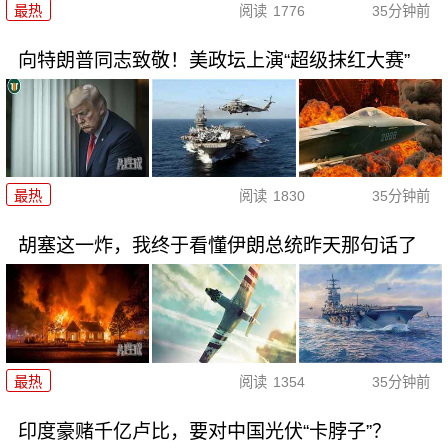
最热
阅读
1776
35分钟前
向特朗普同志致敬！美政坛上演“超级抹红大赛”
最热
阅读
1830
35分钟前
胡塞这一炸，我终于看懂伊朗总统昨天那句话了
最热
阅读
1354
35分钟前
印度豪赌千亿卢比，要对中国光伏“卡脖子”？