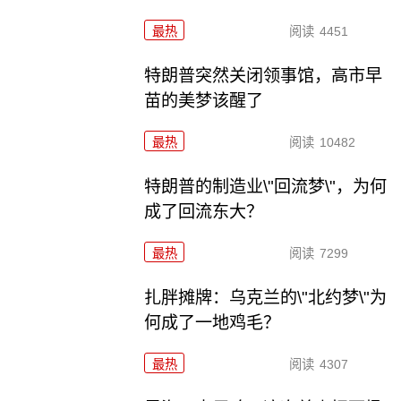
最热
阅读
4451
特朗普突然关闭领事馆，高市早
苗的美梦该醒了
最热
阅读
10482
特朗普的制造业\"回流梦\"，为何
成了回流东大？
最热
阅读
7299
扎胖摊牌：乌克兰的\"北约梦\"为
何成了一地鸡毛？
最热
阅读
4307