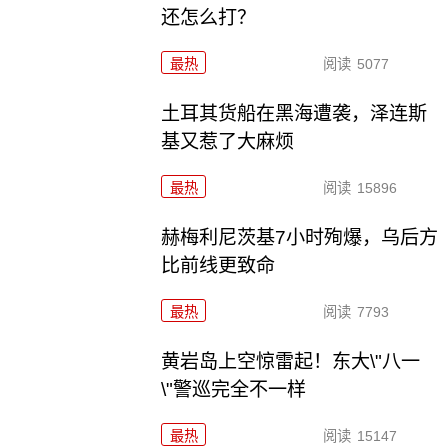
还怎么打？
最热
阅读
5077
土耳其货船在黑海遭袭，泽连斯
基又惹了大麻烦
最热
阅读
15896
赫梅利尼茨基7小时殉爆，乌后方
比前线更致命
最热
阅读
7793
黄岩岛上空惊雷起！东大\"八一
\"警巡完全不一样
最热
阅读
15147