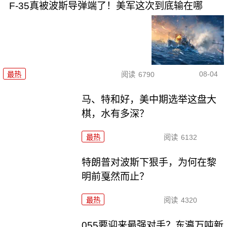
F-35真被波斯导弹端了！美军这次到底输在哪
08-04
最热
阅读
6790
马、特和好，美中期选举这盘大
棋，水有多深？
最热
阅读
6132
特朗普对波斯下狠手，为何在黎
明前戛然而止？
最热
阅读
4320
055要迎来最强对手？东瀛万吨新