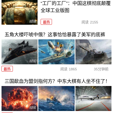
“工厂的工厂”：中国这棋彻底颠覆
全球工业版图
最热
阅读
2155
五角大楼吓唬中俄？这事恰恰暴露了美军的底裤
最热
阅读
1865
35分钟前
三国歃血为盟剑指何方？中东大棋有人坐不住了！