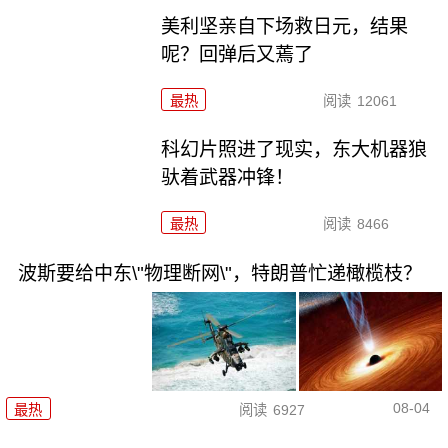
美利坚亲自下场救日元，结果
呢？回弹后又蔫了
最热
阅读
12061
科幻片照进了现实，东大机器狼
驮着武器冲锋！
最热
阅读
8466
波斯要给中东\"物理断网\"，特朗普忙递橄榄枝？
08-04
最热
阅读
6927