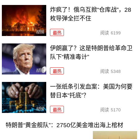
炸疯了！俄乌互掀“仓库战”，28
枚导弹全拦不住
最热
阅读
6199
伊朗赢了？这是特朗普给革命卫
队下“精准毒计”
最热
阅读
5348
一张纸条引发血案：美国为何要
替日本“托底”？
最热
阅读
5170
特朗普“黄金舰队”：2750亿美金堆出海上棺材