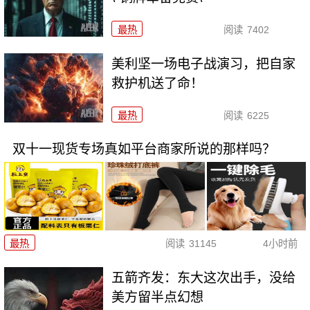
最热
阅读
7402
美利坚一场电子战演习，把自家
救护机送了命！
最热
阅读
6225
双十一现货专场真如平台商家所说的那样吗？
最热
阅读
31145
4小时前
五箭齐发：东大这次出手，没给
美方留半点幻想