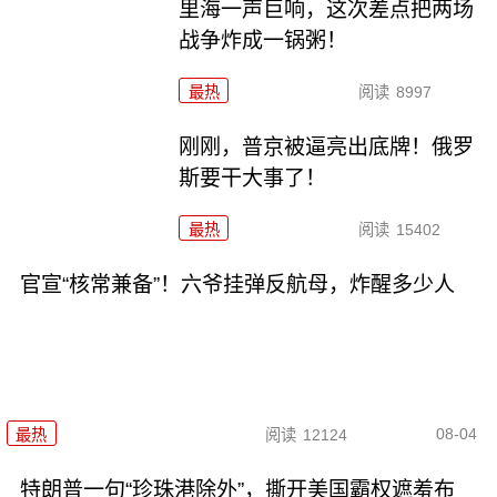
里海一声巨响，这次差点把两场
战争炸成一锅粥！
最热
阅读
8997
刚刚，普京被逼亮出底牌！俄罗
斯要干大事了！
最热
阅读
15402
官宣“核常兼备”！六爷挂弹反航母，炸醒多少人
08-04
最热
阅读
12124
特朗普一句“珍珠港除外”，撕开美国霸权遮羞布