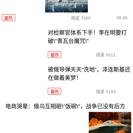
08-06
最热
阅读
7569
对检察官体系下手！李在明要打
破\"青瓦台魔咒\"
最热
阅读
5611
被俄导弹天天“洗地”，泽连斯基还
在做着美梦！
最热
阅读
5193
电商哭晕：俄乌互相砸\"饭碗\"，战争已没有后方