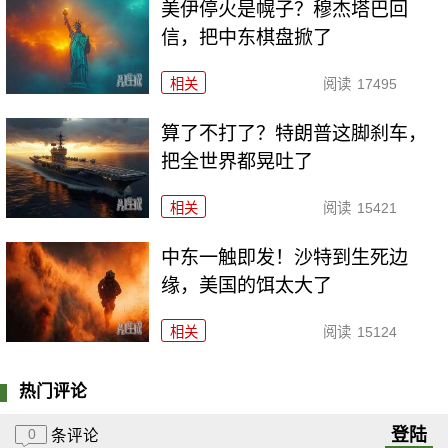
美伊停火是幌子？穆杰塔巴回
信，把中东棋盘掀了
相关
阅读
17495
算了不打了？特朗普这脚刹车，
把全世界都晃吐了
相关
阅读
15421
中东一触即发！沙特到生死边
缘，美国的饵太大了
相关
阅读
15124
热门评论
登陆
0
条评论