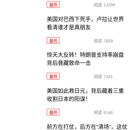
最热
阅读
13299
美国对巴西下死手，卢拉让世界
看清谁才是真朋友
最热
阅读
7659
惊天大反转！特朗普支持率崩盘
背后竟藏致命一击
最热
阅读
7341
美国如此救日元，背后藏着三重
收割日本的阳谋！
最热
阅读
6148
前方在打仗，后方在“清场”，这仗