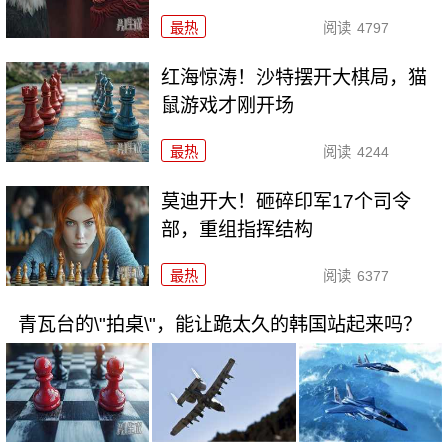
最热
阅读
4797
红海惊涛！沙特摆开大棋局，猫
鼠游戏才刚开场
最热
阅读
4244
莫迪开大！砸碎印军17个司令
部，重组指挥结构
最热
阅读
6377
青瓦台的\"拍桌\"，能让跪太久的韩国站起来吗？