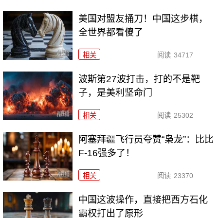
美国对盟友捅刀！中国这步棋，
全世界都看傻了
相关
阅读
34717
波斯第27波打击，打的不是靶
子，是美利坚命门
相关
阅读
25302
阿塞拜疆飞行员夸赞“枭龙”：比比
F-16强多了！
相关
阅读
23370
中国这波操作，直接把西方石化
霸权打出了原形