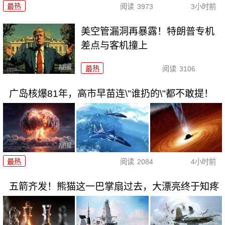
最热
阅读
3973
3小时前
美空管漏洞再暴露！特朗普专机
差点与客机撞上
最热
阅读
3106
广岛核爆81年，高市早苗连\"谁扔的\"都不敢提！
最热
阅读
2084
4小时前
五箭齐发！熊猫这一巴掌扇过去，大漂亮终于知疼