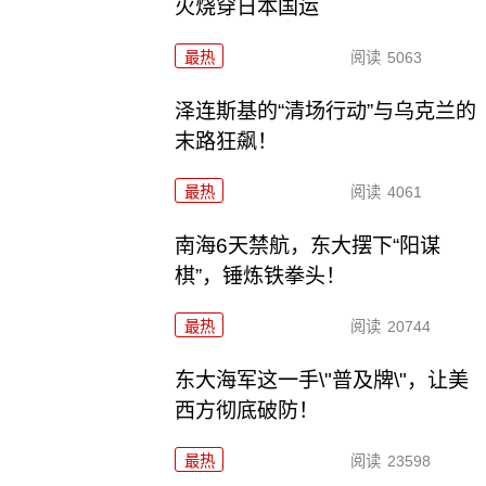
火烧穿日本国运
最热
阅读
5063
泽连斯基的“清场行动”与乌克兰的
末路狂飙！
最热
阅读
4061
南海6天禁航，东大摆下“阳谋
棋”，锤炼铁拳头！
最热
阅读
20744
东大海军这一手\"普及牌\"，让美
西方彻底破防！
最热
阅读
23598