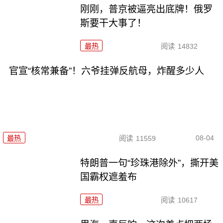
刚刚，普京被逼亮出底牌！俄罗
斯要干大事了！
最热
阅读
14832
官宣“核常兼备”！六爷挂弹反航母，炸醒多少人
08-04
最热
阅读
11559
特朗普一句“珍珠港除外”，撕开美
国霸权遮羞布
最热
阅读
10617