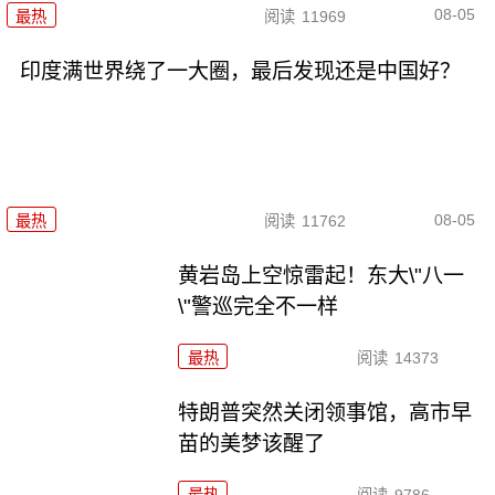
08-05
最热
阅读
11969
印度满世界绕了一大圈，最后发现还是中国好？
08-05
最热
阅读
11762
黄岩岛上空惊雷起！东大\"八一
\"警巡完全不一样
最热
阅读
14373
特朗普突然关闭领事馆，高市早
苗的美梦该醒了
最热
阅读
9786