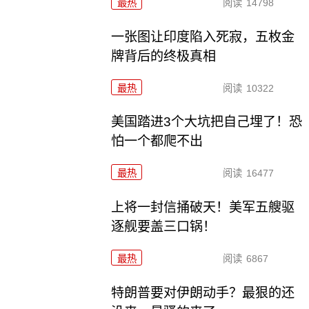
最热
阅读
14798
一张图让印度陷入死寂，五枚金
牌背后的终极真相
最热
阅读
10322
美国踏进3个大坑把自己埋了！恐
怕一个都爬不出
最热
阅读
16477
上将一封信捅破天！美军五艘驱
逐舰要盖三口锅！
最热
阅读
6867
特朗普要对伊朗动手？最狠的还