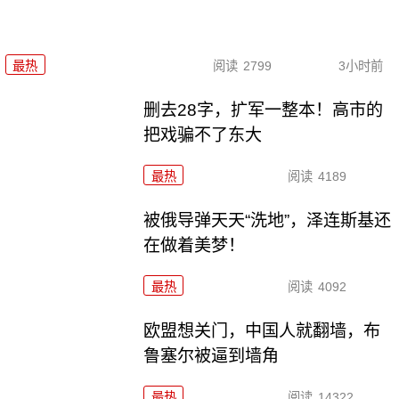
最热
阅读
2799
3小时前
删去28字，扩军一整本！高市的
把戏骗不了东大
最热
阅读
4189
被俄导弹天天“洗地”，泽连斯基还
在做着美梦！
最热
阅读
4092
欧盟想关门，中国人就翻墙，布
鲁塞尔被逼到墙角
最热
阅读
14322