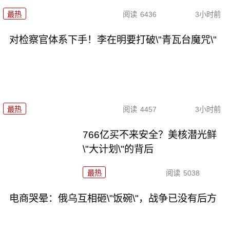
最热
阅读
6436
3小时前
对检察官体系下手！李在明要打破\"青瓦台魔咒\"
最热
阅读
4457
3小时前
766亿买不来安全？美核潜光鲜
\"大计划\"的背后
最热
阅读
5038
电商哭晕：俄乌互相砸\"饭碗\"，战争已没有后方