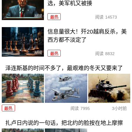
选，美军机又被揍
最热
阅读
14573
信息量很大！歼20越肩反杀，美
西方都不淡定了
最热
阅读
8832
泽连斯基的时间不多了，最艰难的冬天又要来了
最热
阅读
7995
3小时前
扎卢日内说的一句话，把北约的脸按在地上摩擦