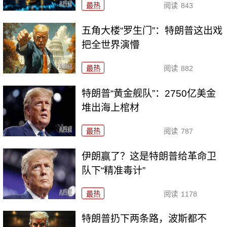
最热
阅读
843
五角大楼“罗生门”：特朗普这出戏
把全世界演懵
最热
阅读
882
特朗普“黄金舰队”：2750亿美金
堆出海上棺材
最热
阅读
787
伊朗赢了？这是特朗普给革命卫
队下“精准毒计”
最热
阅读
1178
特朗普扔下两条路，波斯都不