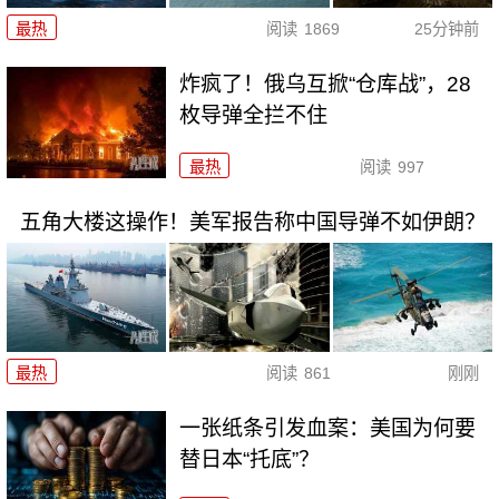
最热
阅读
1869
25分钟前
炸疯了！俄乌互掀“仓库战”，28
枚导弹全拦不住
最热
阅读
997
五角大楼这操作！美军报告称中国导弹不如伊朗？
最热
阅读
861
刚刚
一张纸条引发血案：美国为何要
替日本“托底”？