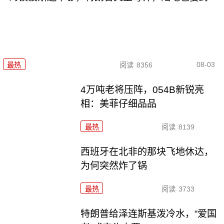
08-03
最热
阅读
8356
4万吨老将压阵，054B新锐亮
相：美菲仔细品品
最热
阅读
8139
西班牙在北非的那块飞地休达，
为何突然炸了锅
最热
阅读
3733
特朗普给泽连斯基泼冷水，“爱国