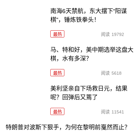
南海6天禁航，东大摆下“阳谋
棋”，锤炼铁拳头！
最热
阅读
19792
马、特和好，美中期选举这盘大
棋，水有多深？
最热
阅读
5618
美利坚亲自下场救日元，结果
呢？回弹后又蔫了
最热
阅读
11541
特朗普对波斯下狠手，为何在黎明前戛然而止？