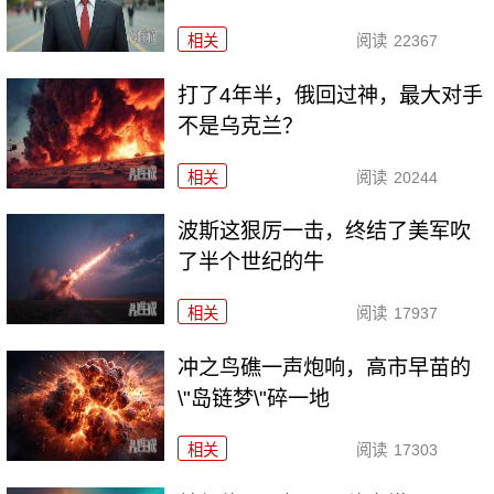
相关
阅读
22367
打了4年半，俄回过神，最大对手
不是乌克兰？
相关
阅读
20244
波斯这狠厉一击，终结了美军吹
了半个世纪的牛
相关
阅读
17937
冲之鸟礁一声炮响，高市早苗的
\"岛链梦\"碎一地
相关
阅读
17303