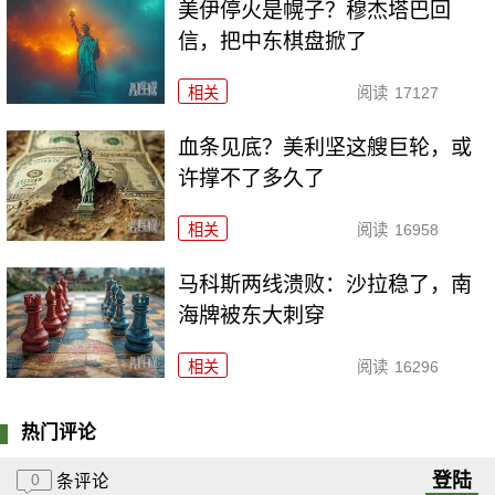
美伊停火是幌子？穆杰塔巴回
信，把中东棋盘掀了
相关
阅读
17127
血条见底？美利坚这艘巨轮，或
许撑不了多久了
相关
阅读
16958
马科斯两线溃败：沙拉稳了，南
海牌被东大刺穿
相关
阅读
16296
热门评论
登陆
0
条评论