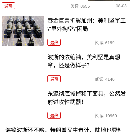
08-03
最热
阅读
8555
吞金巨兽折翼加州：美利坚军工
\"里外掏空\"困局
最热
阅读
6199
波斯的浓缩铀，美利坚是真想
拿，还是做样子？
最热
阅读
4140
东瀛彻底撕掉和平面具，公然发
射进攻性武器！
最热
阅读
10960
海锁波斯还不够，特朗普又生毒计，陆地也要封