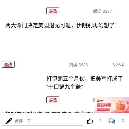
最热
阅读
9277
两大命门决定美国退无可退，伊朗别再幻想了！
08-02
最热
阅读
6923
打伊朗五个月仗，把美军打成了
“十口锅九个盖”
最热
阅读
5370
特朗普要对伊朗“断气断电”？这豪赌让全球买单
1
0
点评一下