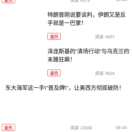
最热
阅读
6075
特朗普刚说要谈判，伊朗又是反
手就是一巴掌！
最热
阅读
4937
泽连斯基的“清场行动”与乌克兰的
末路狂飙！
最热
阅读
3624
东大海军这一手\"普及牌\"，让美西方彻底破防！
08-04
最热
阅读
22656