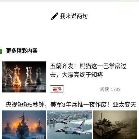
我来说两句
更多精彩内容
五箭齐发！熊猫这一巴掌扇过
去，大漂亮终于知疼
最热
阅读
1789
央视短短5秒钟，美军3年兵推一夜作废！亚太变天