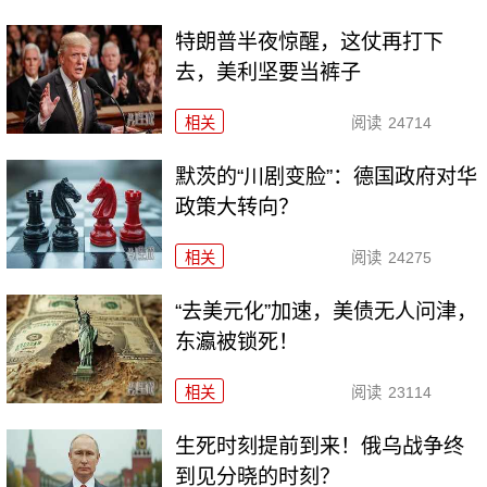
特朗普半夜惊醒，这仗再打下
去，美利坚要当裤子
相关
阅读
24714
默茨的“川剧变脸”：德国政府对华
政策大转向？
相关
阅读
24275
“去美元化”加速，美债无人问津，
东瀛被锁死！
相关
阅读
23114
生死时刻提前到来！俄乌战争终
到见分晓的时刻？