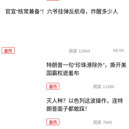
官宣“核常兼备”！六爷挂弹反航母，炸醒多少人
08-04
最热
阅读
12664
特朗普一句“珍珠港除外”，撕开美
国霸权遮羞布
最热
阅读
11585
灭人种？以色列这波操作，连特
朗普面子都敢踩！
最热
阅读
7045