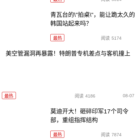
青瓦台的\"拍桌\"，能让跪太久的
韩国站起来吗？
最热
阅读
5174
美空管漏洞再暴露！特朗普专机差点与客机撞上
08-07
最热
阅读
4186
莫迪开大！砸碎印军17个司令
部，重组指挥结构
最热
阅读
7874