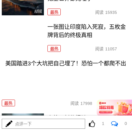
最热
阅读
15935
一张图让印度陷入死寂，五枚金
牌背后的终极真相
最热
阅读
11057
美国踏进3个大坑把自己埋了！恐怕一个都爬不出
08-03
最热
阅读
17998
上将一封信捅破天！美军五艘驱
1
0
点评一下
逐舰要盖三口锅！