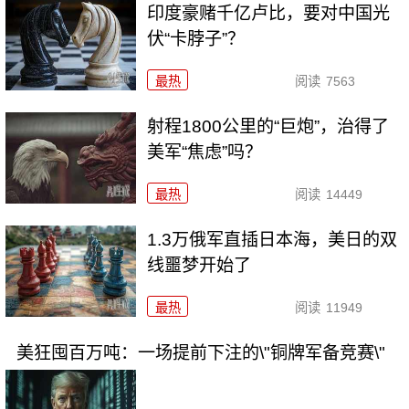
印度豪赌千亿卢比，要对中国光
伏“卡脖子”？
最热
阅读
7563
射程1800公里的“巨炮”，治得了
美军“焦虑”吗？
最热
阅读
14449
1.3万俄军直插日本海，美日的双
线噩梦开始了
最热
阅读
11949
美狂囤百万吨：一场提前下注的\"铜牌军备竞赛\"