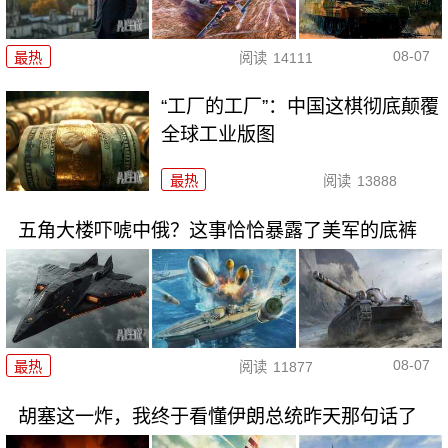
08-07
最热
阅读
14111
“工厂的工厂”：中国这棋彻底颠覆
全球工业版图
最热
阅读
13888
五角大楼吓唬中俄？这事恰恰暴露了美军的底裤
08-07
最热
阅读
11877
胡塞这一炸，我终于看懂伊朗总统昨天那句话了