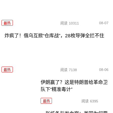
08-07
最热
阅读
10311
炸疯了！俄乌互掀“仓库战”，28枚导弹全拦不住
08-06
最热
阅读
7138
伊朗赢了？这是特朗普给革命卫
队下“精准毒计”
最热
阅读
6395