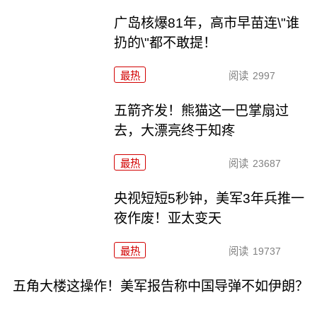
广岛核爆81年，高市早苗连\"谁
扔的\"都不敢提！
最热
阅读
2997
五箭齐发！熊猫这一巴掌扇过
去，大漂亮终于知疼
最热
阅读
23687
央视短短5秒钟，美军3年兵推一
夜作废！亚太变天
最热
阅读
19737
五角大楼这操作！美军报告称中国导弹不如伊朗？