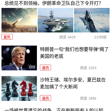
总统见不到领袖，伊朗革命卫队自己下令开打？
最热
阅读
4429
2小时前
特朗普一句“我们也想要导弹”揭了
美国的老底
最热
阅读
2263
沙特王储、埃尔多安、夏巴兹在
麦加搞了个大新闻
最热
阅读
1896
一场被世界遗忘的战争，正在刷新所有人的认知