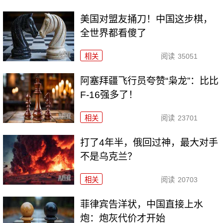
美国对盟友捅刀！中国这步棋，
全世界都看傻了
相关
阅读
35051
阿塞拜疆飞行员夸赞“枭龙”：比比
F-16强多了！
相关
阅读
23701
打了4年半，俄回过神，最大对手
不是乌克兰？
相关
阅读
20703
菲律宾告洋状，中国直接上水
炮：炮灰代价才开始