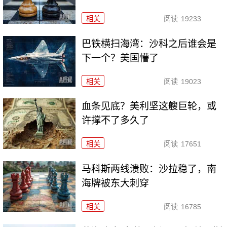
相关
阅读
19233
巴铁横扫海湾：沙科之后谁会是
下一个？美国懵了
相关
阅读
19023
血条见底？美利坚这艘巨轮，或
许撑不了多久了
相关
阅读
17651
马科斯两线溃败：沙拉稳了，南
海牌被东大刺穿
相关
阅读
16785