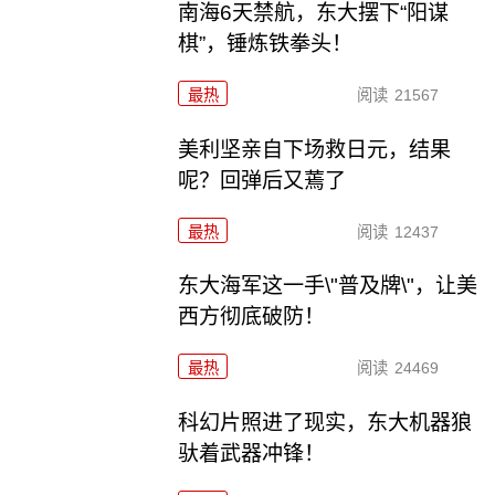
南海6天禁航，东大摆下“阳谋
棋”，锤炼铁拳头！
最热
阅读
21567
美利坚亲自下场救日元，结果
呢？回弹后又蔫了
最热
阅读
12437
东大海军这一手\"普及牌\"，让美
西方彻底破防！
最热
阅读
24469
科幻片照进了现实，东大机器狼
驮着武器冲锋！