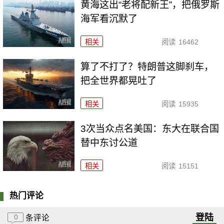
黄海这出“老将配新王”，把俄罗斯
海军看沉默了
相关
阅读
16462
算了不打了？特朗普这脚刹车，
把全世界都晃吐了
相关
阅读
15935
3次当众点名美国：东大在联合国
替中东讨公道
相关
阅读
15151
热门评论
登陆
0
条评论