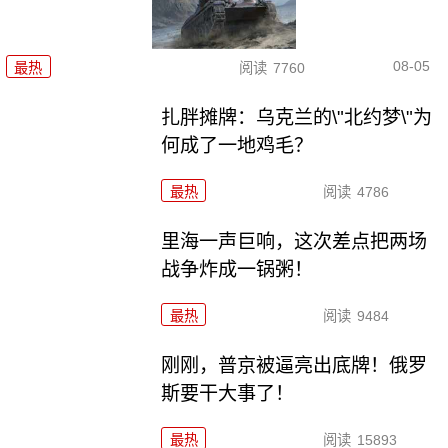
08-05
最热
阅读
7760
扎胖摊牌：乌克兰的\"北约梦\"为
何成了一地鸡毛？
最热
阅读
4786
里海一声巨响，这次差点把两场
战争炸成一锅粥！
最热
阅读
9484
刚刚，普京被逼亮出底牌！俄罗
斯要干大事了！
最热
阅读
15893