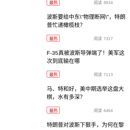
最热
阅读
8834
波斯要给中东\"物理断网\"，特朗
普忙递橄榄枝？
最热
阅读
7317
F-35真被波斯导弹端了！美军这
次到底输在哪
最热
阅读
7113
马、特和好，美中期选举这盘大
棋，水有多深？
最热
阅读
6464
特朗普对波斯下狠手，为何在黎