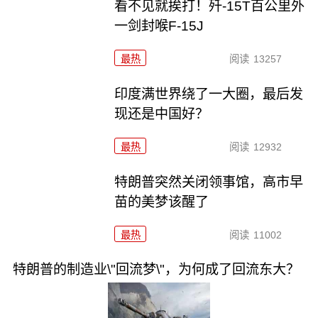
看不见就挨打！歼-15T百公里外
一剑封喉F-15J
最热
阅读
13257
印度满世界绕了一大圈，最后发
现还是中国好？
最热
阅读
12932
特朗普突然关闭领事馆，高市早
苗的美梦该醒了
最热
阅读
11002
特朗普的制造业\"回流梦\"，为何成了回流东大？