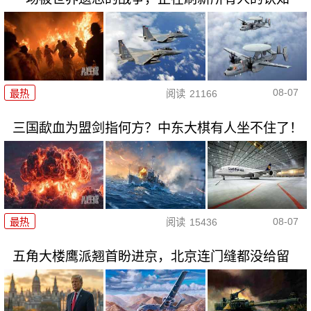
08-07
最热
阅读
21166
三国歃血为盟剑指何方？中东大棋有人坐不住了！
08-07
最热
阅读
15436
五角大楼鹰派翘首盼进京，北京连门缝都没给留