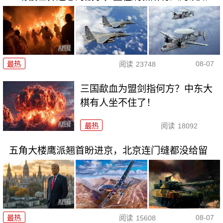
08-07
最热
阅读
23748
三国歃血为盟剑指何方？中东大
棋有人坐不住了！
最热
阅读
18092
五角大楼鹰派翘首盼进京，北京连门缝都没给留
08-07
最热
阅读
15608