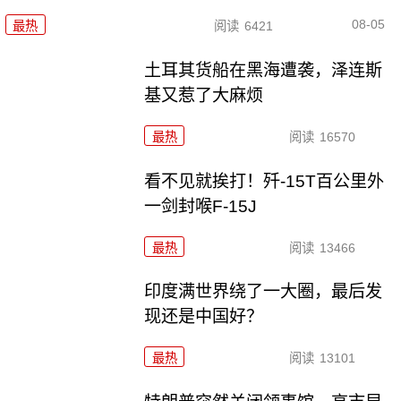
08-05
最热
阅读
6421
土耳其货船在黑海遭袭，泽连斯
基又惹了大麻烦
最热
阅读
16570
看不见就挨打！歼-15T百公里外
一剑封喉F-15J
最热
阅读
13466
印度满世界绕了一大圈，最后发
现还是中国好？
最热
阅读
13101