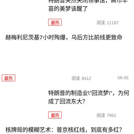
特朗普突然关闭领事馆，高市早
苗的美梦该醒了
最热
阅读
11187
赫梅利尼茨基7小时殉爆，乌后方比前线更致命
08-05
最热
阅读
8412
特朗普的制造业\"回流梦\"，为何
成了回流东大？
最热
阅读
7951
核牌局的模糊艺术：普京核红线，到底有多红？