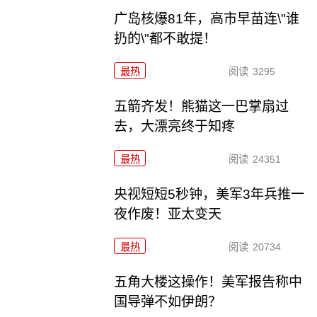
广岛核爆81年，高市早苗连\"谁
扔的\"都不敢提！
最热
阅读
3295
五箭齐发！熊猫这一巴掌扇过
去，大漂亮终于知疼
最热
阅读
24351
央视短短5秒钟，美军3年兵推一
夜作废！亚太变天
最热
阅读
20734
五角大楼这操作！美军报告称中
国导弹不如伊朗？