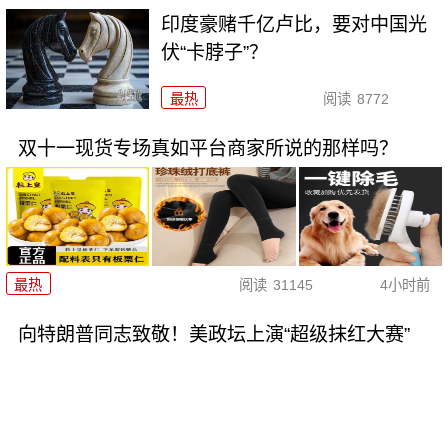
印度豪赌千亿卢比，要对中国光
伏“卡脖子”？
最热
阅读
8772
双十一现货专场真如平台商家所说的那样吗？
最热
阅读
31145
4小时前
向特朗普同志致敬！美政坛上演“超级抹红大赛”