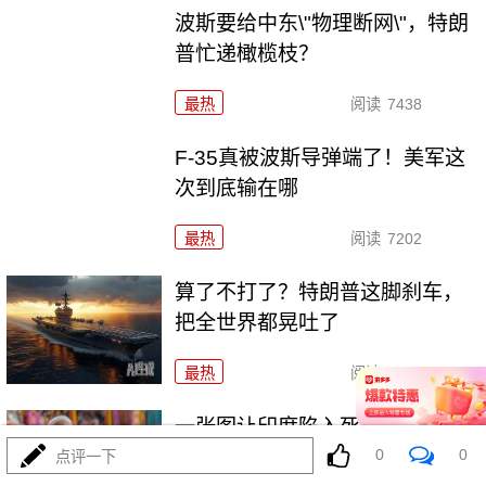
波斯要给中东\"物理断网\"，特朗
普忙递橄榄枝？
最热
阅读
7438
F-35真被波斯导弹端了！美军这
次到底输在哪
最热
阅读
7202
算了不打了？特朗普这脚刹车，
把全世界都晃吐了
最热
阅读
16100
一张图让印度陷入死寂，五枚金
牌背后的终极真相
0
0
点评一下