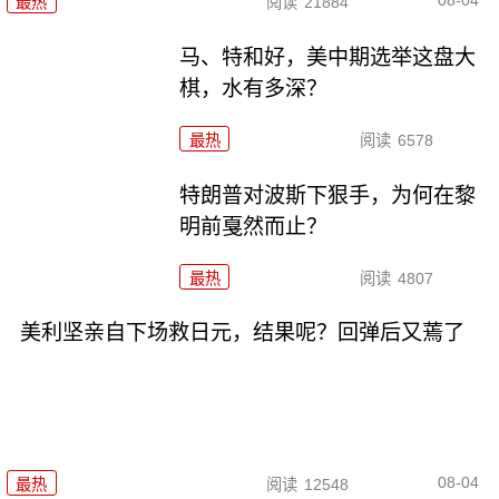
08-04
最热
阅读
21884
马、特和好，美中期选举这盘大
棋，水有多深？
最热
阅读
6578
特朗普对波斯下狠手，为何在黎
明前戛然而止？
最热
阅读
4807
美利坚亲自下场救日元，结果呢？回弹后又蔫了
08-04
最热
阅读
12548