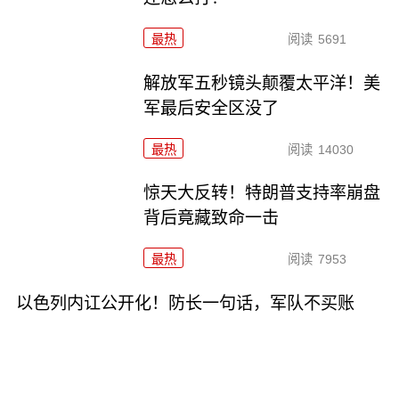
最热
阅读
5691
解放军五秒镜头颠覆太平洋！美
军最后安全区没了
最热
阅读
14030
惊天大反转！特朗普支持率崩盘
背后竟藏致命一击
最热
阅读
7953
以色列内讧公开化！防长一句话，军队不买账