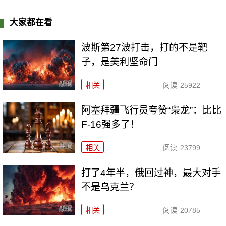
大家都在看
波斯第27波打击，打的不是靶
子，是美利坚命门
相关
阅读
25922
阿塞拜疆飞行员夸赞“枭龙”：比比
F-16强多了！
相关
阅读
23799
打了4年半，俄回过神，最大对手
不是乌克兰？
相关
阅读
20785