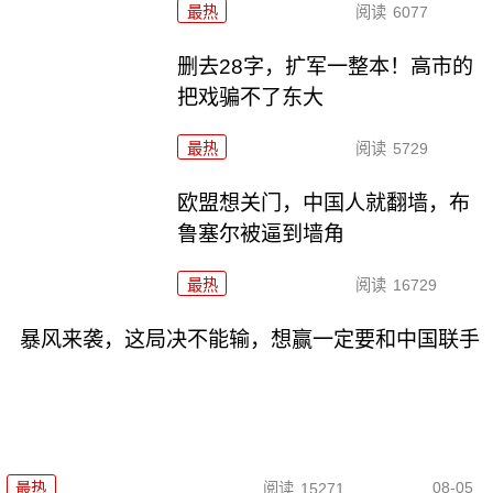
最热
阅读
6077
删去28字，扩军一整本！高市的
把戏骗不了东大
最热
阅读
5729
欧盟想关门，中国人就翻墙，布
鲁塞尔被逼到墙角
最热
阅读
16729
暴风来袭，这局决不能输，想赢一定要和中国联手
08-05
最热
阅读
15271