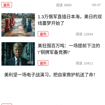
08-07
最热
阅读
9889
1.3万俄军直插日本海，美日的双
线噩梦开始了
最热
阅读
12694
美狂囤百万吨：一场提前下注的
\"铜牌军备竞赛\"
最热
阅读
10411
美利坚一场电子战演习，把自家救护机送了命！