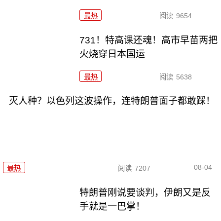
最热
阅读
9654
731！特高课还魂！高市早苗两把
火烧穿日本国运
最热
阅读
5638
灭人种？以色列这波操作，连特朗普面子都敢踩！
08-04
最热
阅读
7207
特朗普刚说要谈判，伊朗又是反
手就是一巴掌！