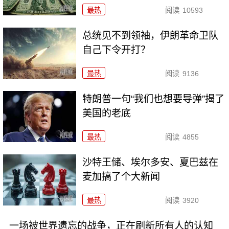
最热
阅读
10593
总统见不到领袖，伊朗革命卫队
自己下令开打？
最热
阅读
9136
特朗普一句“我们也想要导弹”揭了
美国的老底
最热
阅读
4855
沙特王储、埃尔多安、夏巴兹在
麦加搞了个大新闻
最热
阅读
3920
一场被世界遗忘的战争，正在刷新所有人的认知