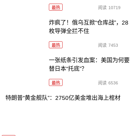
最热
阅读
10719
炸疯了！俄乌互掀“仓库战”，28
枚导弹全拦不住
最热
阅读
7453
一张纸条引发血案：美国为何要
替日本“托底”？
最热
阅读
6536
特朗普“黄金舰队”：2750亿美金堆出海上棺材