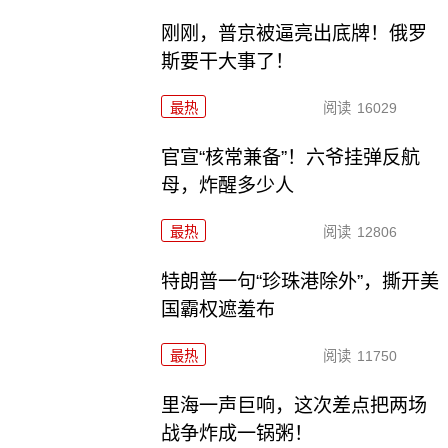
刚刚，普京被逼亮出底牌！俄罗
斯要干大事了！
最热
阅读
16029
官宣“核常兼备”！六爷挂弹反航
母，炸醒多少人
最热
阅读
12806
特朗普一句“珍珠港除外”，撕开美
国霸权遮羞布
最热
阅读
11750
里海一声巨响，这次差点把两场
战争炸成一锅粥！