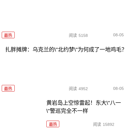
08-05
最热
阅读
5158
扎胖摊牌：乌克兰的\"北约梦\"为何成了一地鸡毛？
08-05
最热
阅读
4952
黄岩岛上空惊雷起！东大\"八一
\"警巡完全不一样
最热
阅读
15892