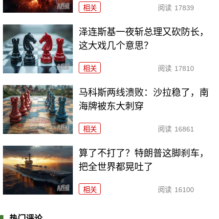
相关
阅读
17839
泽连斯基一夜斩总理又砍防长，
这大戏几个意思？
相关
阅读
17810
马科斯两线溃败：沙拉稳了，南
海牌被东大刺穿
相关
阅读
16861
算了不打了？特朗普这脚刹车，
把全世界都晃吐了
相关
阅读
16100
热门评论