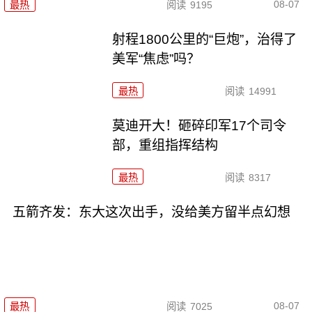
08-07
最热
阅读
9195
射程1800公里的“巨炮”，治得了
美军“焦虑”吗？
最热
阅读
14991
莫迪开大！砸碎印军17个司令
部，重组指挥结构
最热
阅读
8317
五箭齐发：东大这次出手，没给美方留半点幻想
08-07
最热
阅读
7025