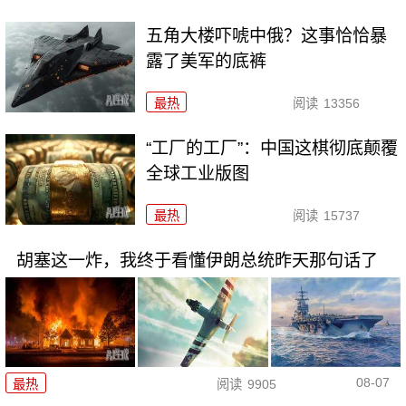
五角大楼吓唬中俄？这事恰恰暴
露了美军的底裤
最热
阅读
13356
“工厂的工厂”：中国这棋彻底颠覆
全球工业版图
最热
阅读
15737
胡塞这一炸，我终于看懂伊朗总统昨天那句话了
08-07
最热
阅读
9905