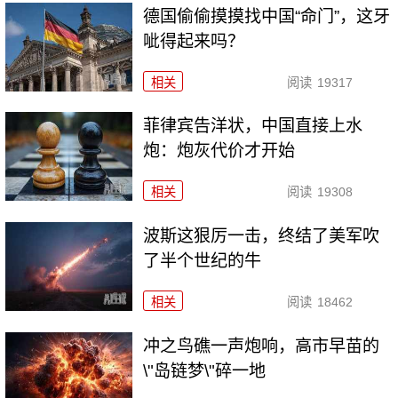
德国偷偷摸摸找中国“命门”，这牙
呲得起来吗？
相关
阅读
19317
菲律宾告洋状，中国直接上水
炮：炮灰代价才开始
相关
阅读
19308
波斯这狠厉一击，终结了美军吹
了半个世纪的牛
相关
阅读
18462
冲之鸟礁一声炮响，高市早苗的
\"岛链梦\"碎一地