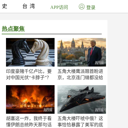
历史
台湾
APP访问
登录
热点聚焦
印度豪赌千亿卢比，要
五角大楼鹰派翘首盼进
对中国光伏“卡脖子”？
京，北京连门缝都没给
留
胡塞这一炸，我终于看
五角大楼吓唬中俄？这
懂伊朗总统昨天那句话
事恰恰暴露了美军的底