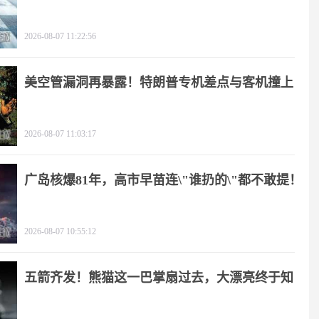
2026-08-07 11:22:56
美空管漏洞再暴露！特朗普专机差点与客机撞上
2026-08-07 11:03:17
广岛核爆81年，高市早苗连\"谁扔的\"都不敢提！
2026-08-07 10:55:12
五箭齐发！熊猫这一巴掌扇过去，大漂亮终于知
疼