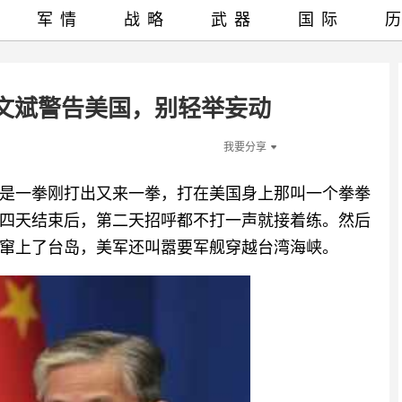
军情
战略
武器
国际
文斌警告美国，别轻举妄动
我要分享
是一拳刚打出又来一拳，打在美国身上那叫一个拳拳
四天结束后，第二天招呼都不打一声就接着练。然后
窜上了台岛，美军还叫嚣要军舰穿越台湾海峡。