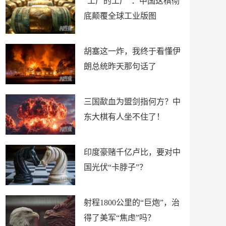
“工厂的工厂”：中国这棋彻
底颠覆全球工业版图
胡塞这一炸，我终于看懂伊
朗总统昨天那句话了
三国歃血为盟剑指何方？中
东大棋有人坐不住了！
印度豪赌千亿卢比，要对中
国光伏“卡脖子”？
射程1800公里的“巨炮”，治
得了美军“焦虑”吗？