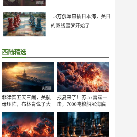
1.3万俄军直插日本海，美日
的双线噩梦开始了
西陆精选
菲律宾五天三闹，美航
报复来了！苏-57雷霆一
母压阵，布林肯说了大
击，7000吨粮船沉海底
实话