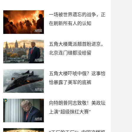
了
裤
一场被世界遗忘的战争，正
在刷新所有人的认知
五角大楼鹰派翘首盼进京，
北京连门缝都没给留
五角大楼吓唬中俄？这事恰
恰暴露了美军的底裤
向特朗普同志致敬！美政坛
上演“超级抹红大赛”