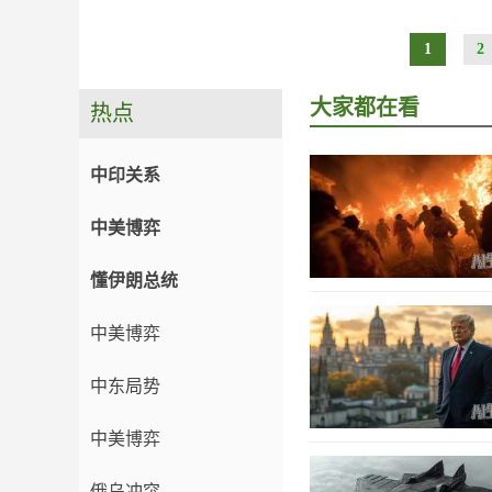
1
2
大家都在看
热点
中印关系
中美博弈
懂伊朗总统
中美博弈
中东局势
中美博弈
俄乌冲突