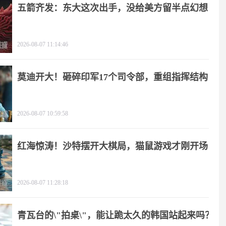
五箭齐发：东大这次出手，没给美方留半点幻想
2026-08-07 11:14:46
莫迪开大！砸碎印军17个司令部，重组指挥结构
2026-08-07 10:59:58
红海惊涛！沙特摆开大棋局，猫鼠游戏才刚开场
2026-08-07 11:28:18
青瓦台的\"拍桌\"，能让跪太久的韩国站起来吗？