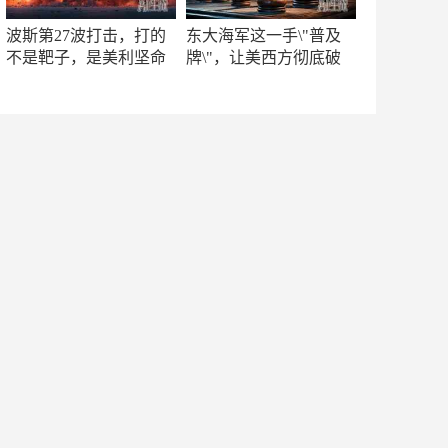
波斯第27波打击，打的
东大海军这一手\"普及
不是靶子，是美利坚命
牌\"，让美西方彻底破
门
防！