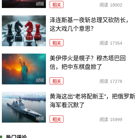
相关
阅读
18002
泽连斯基一夜斩总理又砍防长，
这大戏几个意思？
相关
阅读
17354
美伊停火是幌子？穆杰塔巴回
信，把中东棋盘掀了
相关
阅读
17278
黄海这出“老将配新王”，把俄罗斯
海军看沉默了
相关
阅读
15999
热门评论