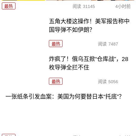
最热
阅读
31145
4小时前
五角大楼这操作！美军报告称中
国导弹不如伊朗？
最热
阅读
7487
炸疯了！俄乌互掀“仓库战”，28
枚导弹全拦不住
最热
阅读
5056
一张纸条引发血案：美国为何要替日本“托底”？