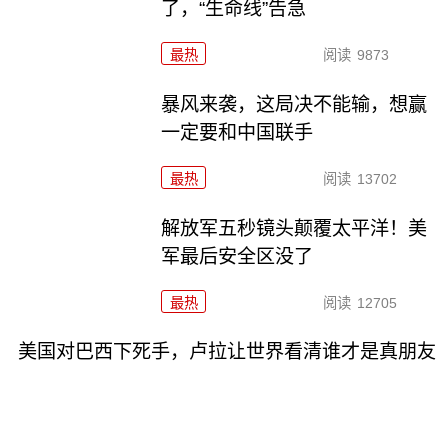
了，“生命线”告急
最热
阅读
9873
暴风来袭，这局决不能输，想赢
一定要和中国联手
最热
阅读
13702
解放军五秒镜头颠覆太平洋！美
军最后安全区没了
最热
阅读
12705
美国对巴西下死手，卢拉让世界看清谁才是真朋友