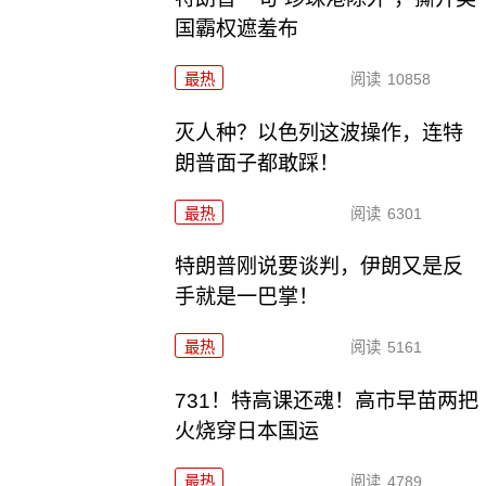
国霸权遮羞布
最热
阅读
10858
灭人种？以色列这波操作，连特
朗普面子都敢踩！
最热
阅读
6301
特朗普刚说要谈判，伊朗又是反
手就是一巴掌！
最热
阅读
5161
731！特高课还魂！高市早苗两把
火烧穿日本国运
最热
阅读
4789