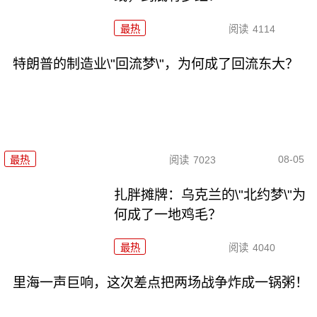
最热
阅读
4114
特朗普的制造业\"回流梦\"，为何成了回流东大？
08-05
最热
阅读
7023
扎胖摊牌：乌克兰的\"北约梦\"为
何成了一地鸡毛？
最热
阅读
4040
里海一声巨响，这次差点把两场战争炸成一锅粥！