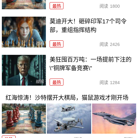
最热
阅读
1800
莫迪开大！砸碎印军17个司令
部，重组指挥结构
最热
阅读
2426
美狂囤百万吨：一场提前下注的
\"铜牌军备竞赛\"
最热
阅读
1284
红海惊涛！沙特摆开大棋局，猫鼠游戏才刚开场