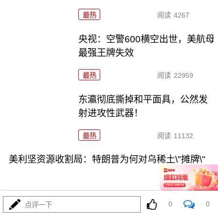
最热
阅读
4267
央视：空警600横空出世，美航母
最强王牌失效
最热
阅读
22959
东瀛彻底撕掉和平面具，公然发
射进攻性武器！
最热
阅读
11132
美利坚资源收割局：特朗普为何对乌稀土\"摊牌\"
0
0
点评一下