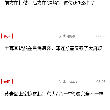
前方在打仗，后方在“清场”，这仗还怎么打？
08-05
最热
阅读
4656
土耳其货船在黑海遭袭，泽连斯基又惹了大麻烦
08-05
最热
阅读
15443
黄岩岛上空惊雷起！东大\"八一\"警巡完全不一样