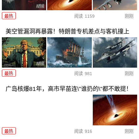
最热
阅读
1159
刚刚
美空管漏洞再暴露！特朗普专机差点与客机撞上
最热
阅读
981
刚刚
广岛核爆81年，高市早苗连\"谁扔的\"都不敢提！
最热
阅读
916
刚刚