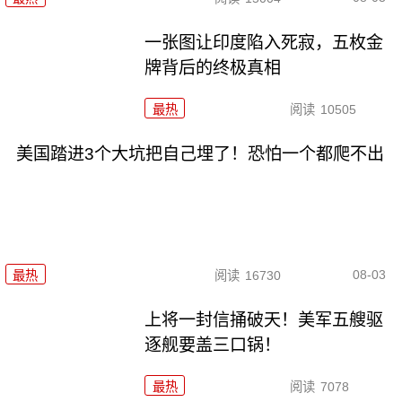
一张图让印度陷入死寂，五枚金
牌背后的终极真相
最热
阅读
10505
美国踏进3个大坑把自己埋了！恐怕一个都爬不出
08-03
最热
阅读
16730
上将一封信捅破天！美军五艘驱
逐舰要盖三口锅！
最热
阅读
7078