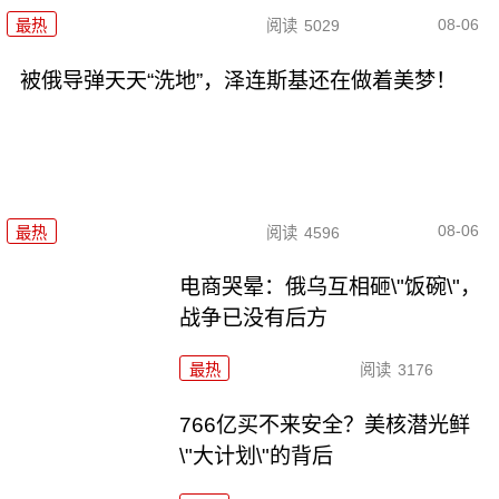
08-06
最热
阅读
5029
被俄导弹天天“洗地”，泽连斯基还在做着美梦！
08-06
最热
阅读
4596
电商哭晕：俄乌互相砸\"饭碗\"，
战争已没有后方
最热
阅读
3176
766亿买不来安全？美核潜光鲜
\"大计划\"的背后