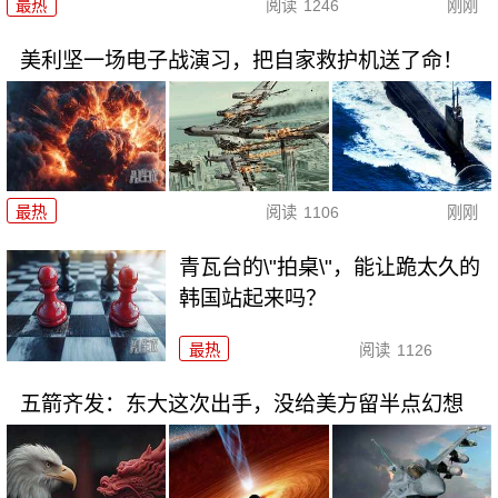
最热
阅读
1246
刚刚
美利坚一场电子战演习，把自家救护机送了命！
最热
阅读
1106
刚刚
青瓦台的\"拍桌\"，能让跪太久的
韩国站起来吗？
最热
阅读
1126
五箭齐发：东大这次出手，没给美方留半点幻想