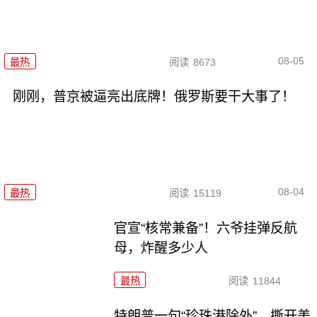
08-05
最热
阅读
8673
刚刚，普京被逼亮出底牌！俄罗斯要干大事了！
08-04
最热
阅读
15119
官宣“核常兼备”！六爷挂弹反航
母，炸醒多少人
最热
阅读
11844
特朗普一句“珍珠港除外”，撕开美