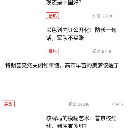
现还是中国好？
最热
阅读
12136
以色列内讧公开化！防长一句
话，军队不买账
最热
阅读
5448
特朗普突然关闭领事馆，高市早苗的美梦该醒了
08-05
最热
阅读
10146
核牌局的模糊艺术：普京核红
线，到底有多红？