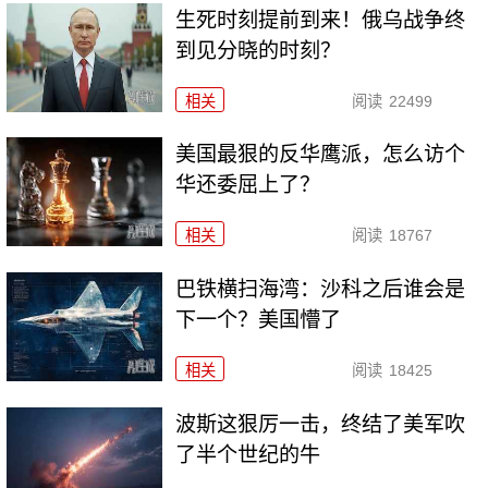
生死时刻提前到来！俄乌战争终
到见分晓的时刻？
相关
阅读
22499
美国最狠的反华鹰派，怎么访个
华还委屈上了？
相关
阅读
18767
巴铁横扫海湾：沙科之后谁会是
下一个？美国懵了
相关
阅读
18425
波斯这狠厉一击，终结了美军吹
了半个世纪的牛