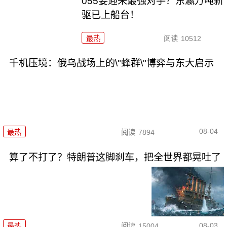
055要迎来最强对手？东瀛万吨新
驱已上船台！
最热
阅读
10512
千机压境：俄乌战场上的\"蜂群\"博弈与东大启示
08-04
最热
阅读
7894
算了不打了？特朗普这脚刹车，把全世界都晃吐了
08-03
最热
阅读
15004