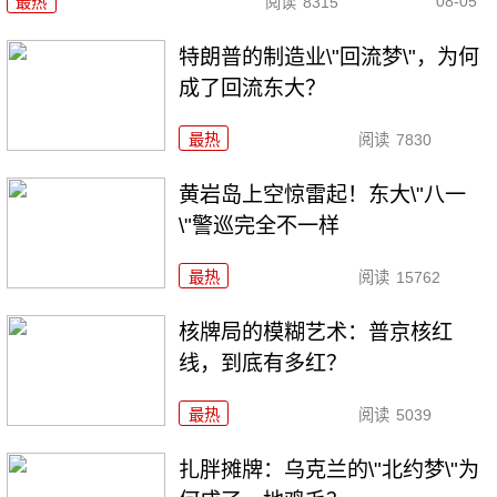
08-05
最热
阅读
8315
特朗普的制造业\"回流梦\"，为何
成了回流东大？
最热
阅读
7830
黄岩岛上空惊雷起！东大\"八一
\"警巡完全不一样
最热
阅读
15762
核牌局的模糊艺术：普京核红
线，到底有多红？
最热
阅读
5039
扎胖摊牌：乌克兰的\"北约梦\"为