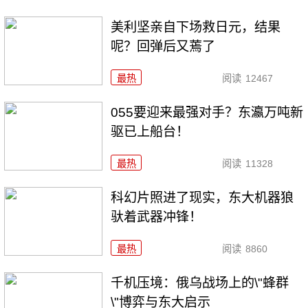
美利坚亲自下场救日元，结果
呢？回弹后又蔫了
最热
阅读
12467
055要迎来最强对手？东瀛万吨新
驱已上船台！
最热
阅读
11328
科幻片照进了现实，东大机器狼
驮着武器冲锋！
最热
阅读
8860
千机压境：俄乌战场上的\"蜂群
\"博弈与东大启示