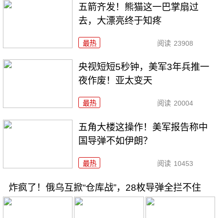
五箭齐发！熊猫这一巴掌扇过
去，大漂亮终于知疼
最热
阅读
23908
央视短短5秒钟，美军3年兵推一
夜作废！亚太变天
最热
阅读
20004
五角大楼这操作！美军报告称中
国导弹不如伊朗？
最热
阅读
10453
炸疯了！俄乌互掀“仓库战”，28枚导弹全拦不住