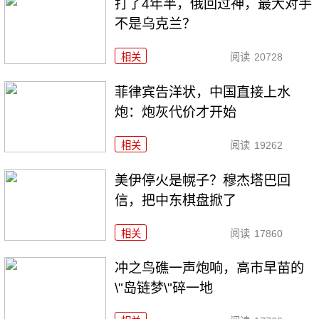
打了4年半，俄回过神，最大对手
不是乌克兰？
相关
阅读
20728
菲律宾告洋状，中国直接上水
炮：炮灰代价才开始
相关
阅读
19262
美伊停火是幌子？穆杰塔巴回
信，把中东棋盘掀了
相关
阅读
17860
冲之鸟礁一声炮响，高市早苗的
\"岛链梦\"碎一地