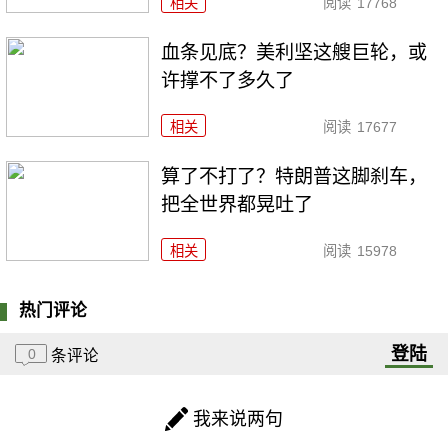
相关
阅读
17768
血条见底？美利坚这艘巨轮，或
许撑不了多久了
相关
阅读
17677
算了不打了？特朗普这脚刹车，
把全世界都晃吐了
相关
阅读
15978
热门评论
登陆
0
条评论
我来说两句