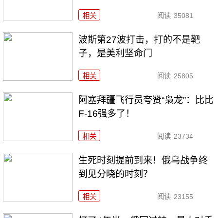
相关
阅读
35081
波斯第27波打击，打的不是靶
子，是美利坚命门
相关
阅读
25805
阿塞拜疆飞行员夸赞“枭龙”：比比
F-16强多了！
相关
阅读
23734
生死时刻提前到来！俄乌战争终
到见分晓的时刻？
相关
阅读
23155