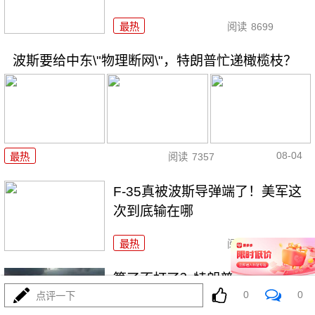
最热
阅读
8699
波斯要给中东\"物理断网\"，特朗普忙递橄榄枝？
08-04
最热
阅读
7357
F-35真被波斯导弹端了！美军这
次到底输在哪
最热
阅读
7136
算了不打了？特朗普这脚刹车，
0
0
点评一下
把全世界都晃吐了