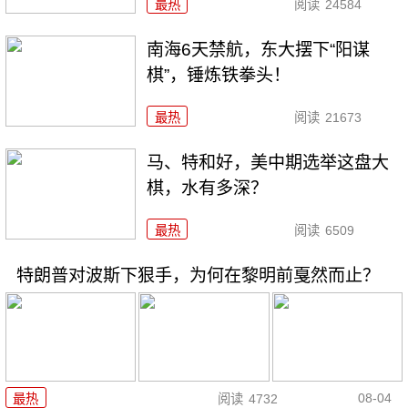
最热
阅读
24584
南海6天禁航，东大摆下“阳谋
棋”，锤炼铁拳头！
最热
阅读
21673
马、特和好，美中期选举这盘大
棋，水有多深？
最热
阅读
6509
特朗普对波斯下狠手，为何在黎明前戛然而止？
08-04
最热
阅读
4732