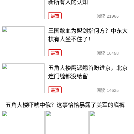
新所有人的认知
最热
阅读
21966
三国歃血为盟剑指何方？中东大
棋有人坐不住了！
最热
阅读
16458
五角大楼鹰派翘首盼进京，北京
连门缝都没给留
最热
阅读
14625
五角大楼吓唬中俄？这事恰恰暴露了美军的底裤