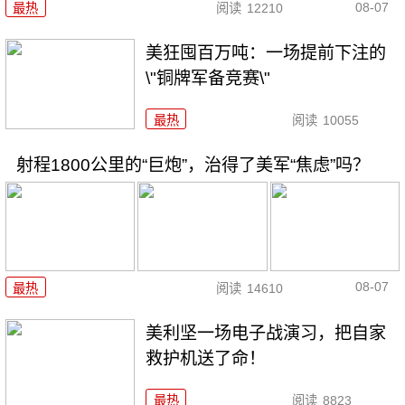
08-07
最热
阅读
12210
美狂囤百万吨：一场提前下注的
\"铜牌军备竞赛\"
最热
阅读
10055
射程1800公里的“巨炮”，治得了美军“焦虑”吗？
08-07
最热
阅读
14610
美利坚一场电子战演习，把自家
救护机送了命！
最热
阅读
8823