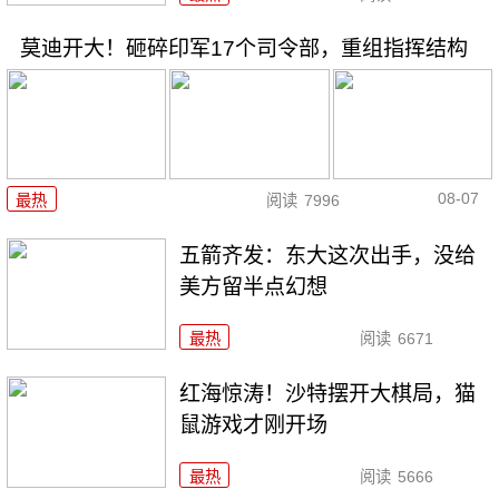
莫迪开大！砸碎印军17个司令部，重组指挥结构
08-07
最热
阅读
7996
五箭齐发：东大这次出手，没给
美方留半点幻想
最热
阅读
6671
红海惊涛！沙特摆开大棋局，猫
鼠游戏才刚开场
最热
阅读
5666