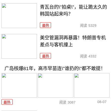
青瓦台的\"拍桌\"，能让跪太久的
韩国站起来吗？
最热
阅读
5329
美空管漏洞再暴露！特朗普专机
差点与客机撞上
最热
阅读
4332
广岛核爆81年，高市早苗连\"谁扔的\"都不敢提！
08-07
最热
阅读
3087