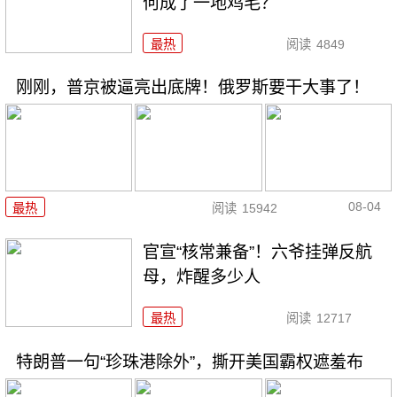
何成了一地鸡毛？
最热
阅读
4849
刚刚，普京被逼亮出底牌！俄罗斯要干大事了！
08-04
最热
阅读
15942
官宣“核常兼备”！六爷挂弹反航
母，炸醒多少人
最热
阅读
12717
特朗普一句“珍珠港除外”，撕开美国霸权遮羞布