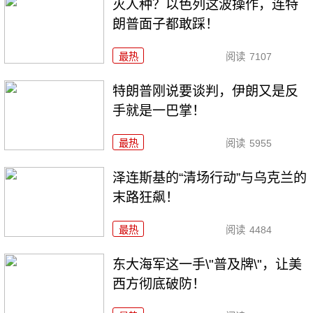
灭人种？以色列这波操作，连特
朗普面子都敢踩！
最热
阅读
7107
特朗普刚说要谈判，伊朗又是反
手就是一巴掌！
最热
阅读
5955
泽连斯基的“清场行动”与乌克兰的
末路狂飙！
最热
阅读
4484
东大海军这一手\"普及牌\"，让美
西方彻底破防！