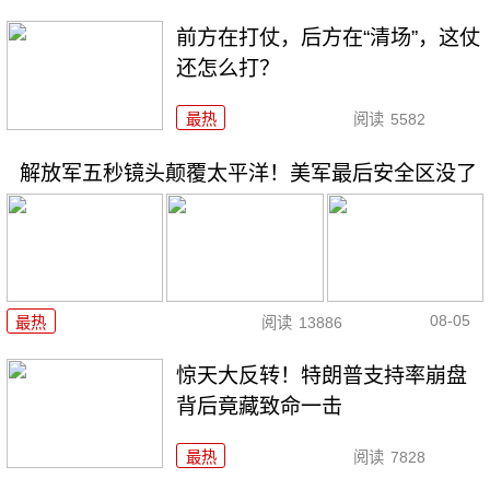
前方在打仗，后方在“清场”，这仗
还怎么打？
最热
阅读
5582
解放军五秒镜头颠覆太平洋！美军最后安全区没了
08-05
最热
阅读
13886
惊天大反转！特朗普支持率崩盘
背后竟藏致命一击
最热
阅读
7828