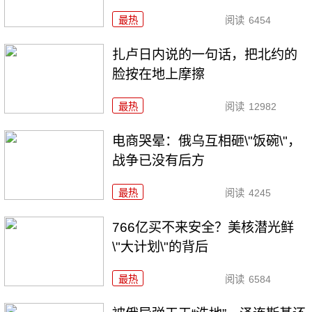
最热
阅读
6454
扎卢日内说的一句话，把北约的
脸按在地上摩擦
最热
阅读
12982
电商哭晕：俄乌互相砸\"饭碗\"，
战争已没有后方
最热
阅读
4245
766亿买不来安全？美核潜光鲜
\"大计划\"的背后
最热
阅读
6584