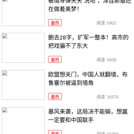
被俄导弹天天“洗地”，泽连斯基还
在做着美梦！
最热
阅读
5902
删去28字，扩军一整本！高市的
把戏骗不了东大
最热
阅读
5608
欧盟想关门，中国人就翻墙，布
鲁塞尔被逼到墙角
最热
阅读
16576
暴风来袭，这局决不能输，想赢
一定要和中国联手