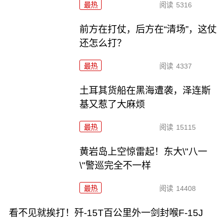
最热
阅读
5316
前方在打仗，后方在“清场”，这仗
还怎么打？
最热
阅读
4337
土耳其货船在黑海遭袭，泽连斯
基又惹了大麻烦
最热
阅读
15115
黄岩岛上空惊雷起！东大\"八一
\"警巡完全不一样
最热
阅读
14408
看不见就挨打！歼-15T百公里外一剑封喉F-15J