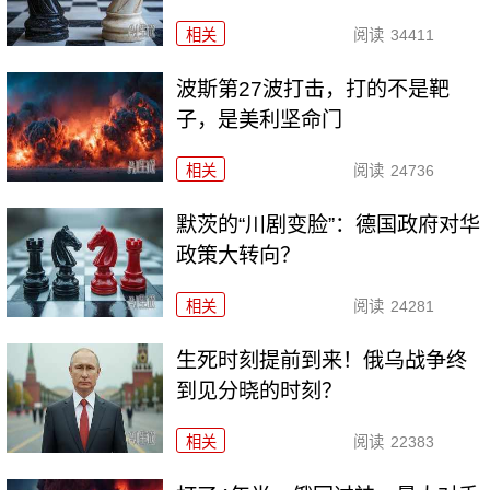
相关
阅读
34411
波斯第27波打击，打的不是靶
子，是美利坚命门
相关
阅读
24736
默茨的“川剧变脸”：德国政府对华
政策大转向？
相关
阅读
24281
生死时刻提前到来！俄乌战争终
到见分晓的时刻？
相关
阅读
22383