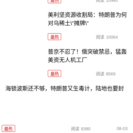
最热
阅读
10980
美利坚资源收割局：特朗普为何
对乌稀土\"摊牌\"
最热
阅读
10064
普京不忍了！俄突破禁忌，猛轰
美资无人机工厂
最热
阅读
8569
海锁波斯还不够，特朗普又生毒计，陆地也要封
08-03
最热
阅读
8380