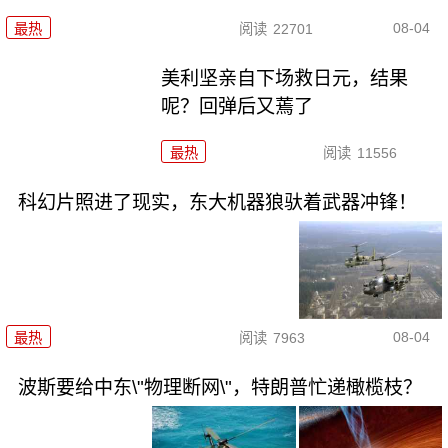
08-04
最热
阅读
22701
美利坚亲自下场救日元，结果
呢？回弹后又蔫了
最热
阅读
11556
科幻片照进了现实，东大机器狼驮着武器冲锋！
08-04
最热
阅读
7963
波斯要给中东\"物理断网\"，特朗普忙递橄榄枝？