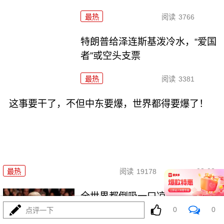
最热
阅读
3766
特朗普给泽连斯基泼冷水，“爱国
者”或空头支票
最热
阅读
3381
这事要干了，不但中东要爆，世界都得要爆了！
08-02
最热
阅读
19178
全世界都倒吸一口凉气，特朗普
却在家偷偷P图？
0
0
点评一下