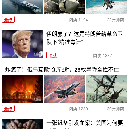
最热
阅读
1194
25分钟前
伊朗赢了？这是特朗普给革命卫
队下“精准毒计”
最热
阅读
1387
炸疯了！俄乌互掀“仓库战”，28枚导弹全拦不住
最热
阅读
1230
30分钟前
一张纸条引发血案：美国为何要