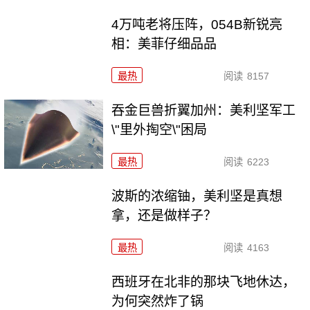
4万吨老将压阵，054B新锐亮
相：美菲仔细品品
最热
阅读
8157
吞金巨兽折翼加州：美利坚军工
\"里外掏空\"困局
最热
阅读
6223
波斯的浓缩铀，美利坚是真想
拿，还是做样子？
最热
阅读
4163
西班牙在北非的那块飞地休达，
为何突然炸了锅