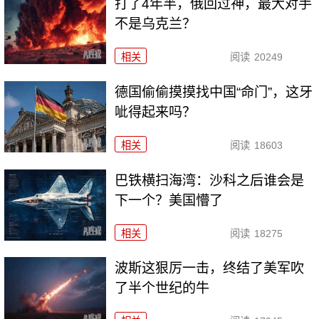
打了4年半，俄回过神，最大对手
不是乌克兰？
相关
阅读
20249
德国偷偷摸摸找中国“命门”，这牙
呲得起来吗？
相关
阅读
18603
巴铁横扫海湾：沙科之后谁会是
下一个？美国懵了
相关
阅读
18275
波斯这狠厉一击，终结了美军吹
了半个世纪的牛