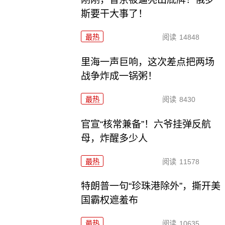
斯要干大事了！
最热
阅读
14848
里海一声巨响，这次差点把两场
战争炸成一锅粥！
最热
阅读
8430
官宣“核常兼备”！六爷挂弹反航
母，炸醒多少人
最热
阅读
11578
特朗普一句“珍珠港除外”，撕开美
国霸权遮羞布
最热
阅读
10635