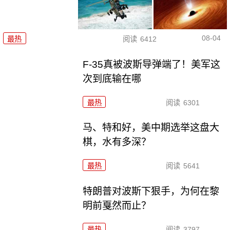
08-04
最热
阅读
6412
F-35真被波斯导弹端了！美军这
次到底输在哪
最热
阅读
6301
马、特和好，美中期选举这盘大
棋，水有多深？
最热
阅读
5641
特朗普对波斯下狠手，为何在黎
明前戛然而止？
最热
阅读
3797