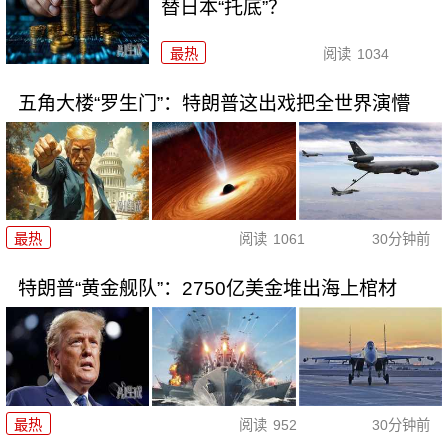
替日本“托底”？
最热
阅读
1034
五角大楼“罗生门”：特朗普这出戏把全世界演懵
最热
阅读
1061
30分钟前
特朗普“黄金舰队”：2750亿美金堆出海上棺材
最热
阅读
952
30分钟前