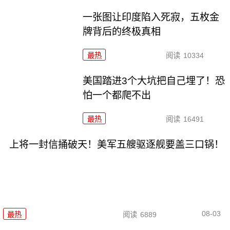
一张图让印度陷入死寂，五枚金
牌背后的终极真相
最热
阅读
10334
美国踏进3个大坑把自己埋了！恐
怕一个都爬不出
最热
阅读
16491
上将一封信捅破天！美军五艘驱逐舰要盖三口锅！
08-03
最热
阅读
6889