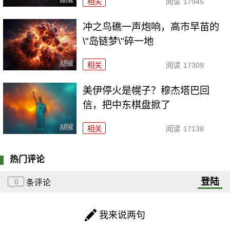
相关
阅读
17945
冲之鸟礁一声炮响，高市早苗的
\"岛链梦\"碎一地
相关
阅读
17309
美伊停火是幌子？穆杰塔巴回
信，把中东棋盘掀了
相关
阅读
17138
热门评论
登陆
0
条评论
我来说两句