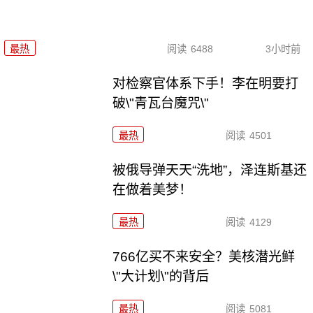
最热
阅读
6488
3小时前
对检察官体系下手！李在明要打
破\"青瓦台魔咒\"
最热
阅读
4501
被俄导弹天天“洗地”，泽连斯基还
在做着美梦！
最热
阅读
4129
766亿买不来安全？美核潜光鲜
\"大计划\"的背后
最热
阅读
5081