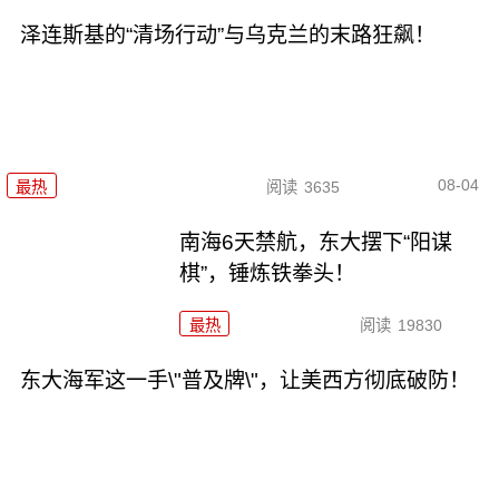
泽连斯基的“清场行动”与乌克兰的末路狂飙！
08-04
最热
阅读
3635
南海6天禁航，东大摆下“阳谋
棋”，锤炼铁拳头！
最热
阅读
19830
东大海军这一手\"普及牌\"，让美西方彻底破防！