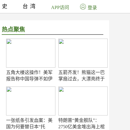
历史
台湾
APP访问
登录
热点聚焦
五角大楼这操作！美军
五箭齐发！熊猫这一巴
报告称中国导弹不如伊
掌扇过去，大漂亮终于
朗？
知疼
一张纸条引发血案：美
特朗普“黄金舰队”：
国为何要替日本“托
2750亿美金堆出海上棺