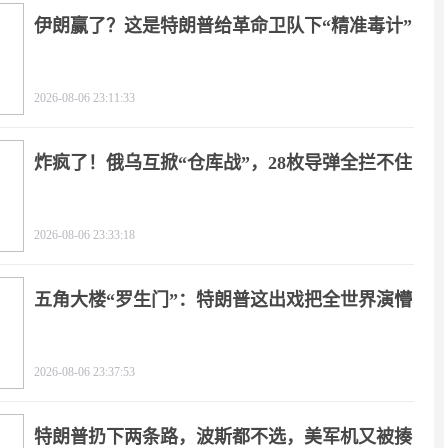
伊朗赢了？这是特朗普给革命卫队下“精准毒计”
2026-08-06 23:11:33
炸疯了！俄乌互掀“仓库战”，28枚导弹全拦不住
2026-08-06 23:33:18
五角大楼“罗生门”：特朗普这出戏把全世界演懵
2026-08-06 23:37:53
特朗普扔下两条路，波斯都不选，美军机又被揍