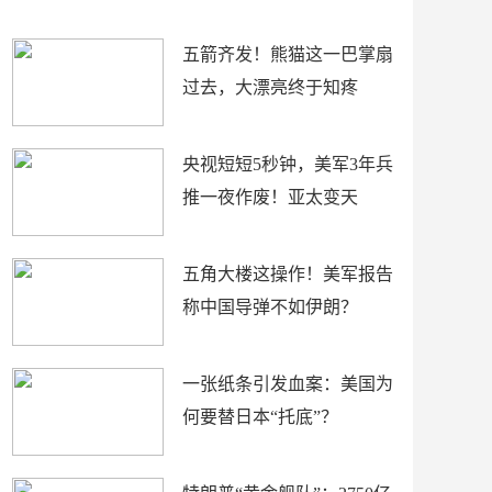
底”？
材
五箭齐发！熊猫这一巴掌扇
过去，大漂亮终于知疼
央视短短5秒钟，美军3年兵
推一夜作废！亚太变天
五角大楼这操作！美军报告
称中国导弹不如伊朗？
一张纸条引发血案：美国为
何要替日本“托底”？