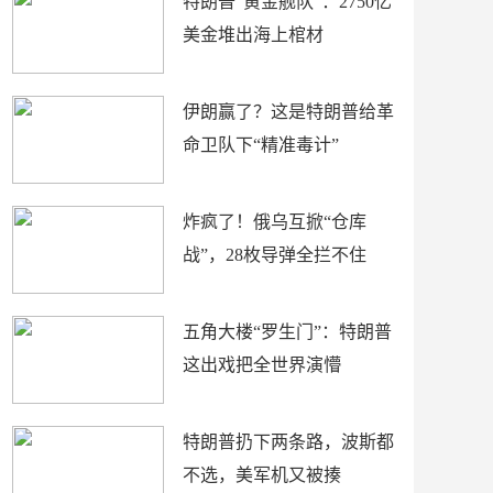
特朗普“黄金舰队”：2750亿
美金堆出海上棺材
伊朗赢了？这是特朗普给革
命卫队下“精准毒计”
炸疯了！俄乌互掀“仓库
战”，28枚导弹全拦不住
五角大楼“罗生门”：特朗普
这出戏把全世界演懵
特朗普扔下两条路，波斯都
不选，美军机又被揍