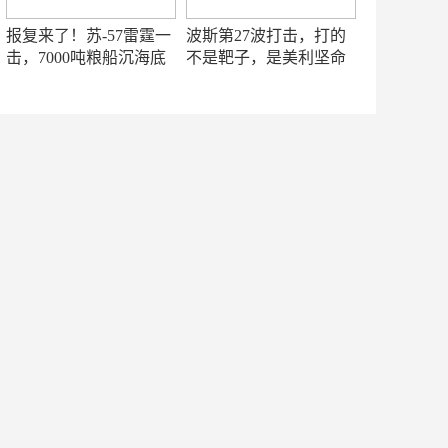
报复来了！苏-57雷霆一
波斯第27波打击，打的
击，7000吨粮船沉海底
不是靶子，是美利坚命
门