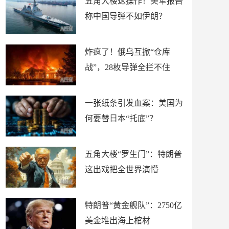
五角大楼这操作！美军报告
称中国导弹不如伊朗？
炸疯了！俄乌互掀“仓库
战”，28枚导弹全拦不住
一张纸条引发血案：美国为
何要替日本“托底”？
五角大楼“罗生门”：特朗普
这出戏把全世界演懵
特朗普“黄金舰队”：2750亿
美金堆出海上棺材