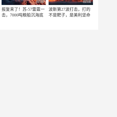
报复来了！苏-57雷霆一
波斯第27波打击，打的
击，7000吨粮船沉海底
不是靶子，是美利坚命
门