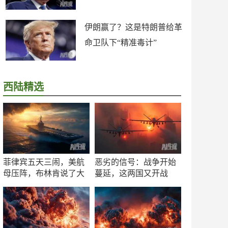
伊朗赢了？这是特朗普给革
命卫队下“精准毒计”
西陆精选
菲律宾五天三闹，美航
恶劣的信号：战争开始
母压阵，布林肯说了大
蔓延，这两国又开战
实话
了！