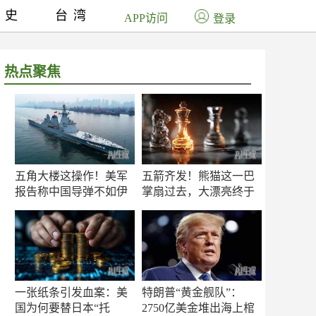
历史
台湾
APP访问
登录
热点聚焦
五角大楼这操作！美军
五箭齐发！熊猫这一巴
报告称中国导弹不如伊
掌扇过去，大漂亮终于
朗？
知疼
一张纸条引发血案：美
特朗普“黄金舰队”：
国为何要替日本“托
2750亿美金堆出海上棺