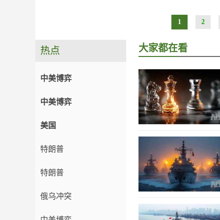
1
2
大家都在看
热点
中美博弈
中美博弈
美国
特朗普
特朗普
俄乌冲突
中美博弈