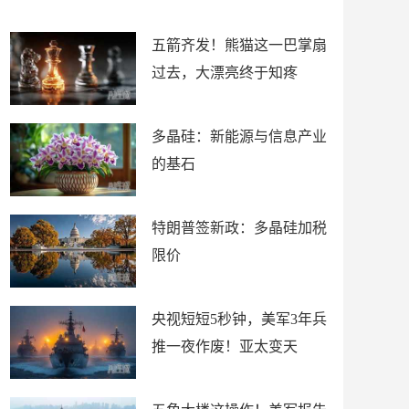
底”？
材
五箭齐发！熊猫这一巴掌扇
过去，大漂亮终于知疼
多晶硅：新能源与信息产业
的基石
特朗普签新政：多晶硅加税
限价
央视短短5秒钟，美军3年兵
推一夜作废！亚太变天