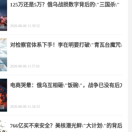
125万还是5万？俄乌战损数字背后的\"三国杀\"
2026-08-06 11:39:52
对检察官体系下手！李在明要打破\"青瓦台魔咒\"
2026-08-06 11:57:01
电商哭晕：俄乌互相砸\"饭碗\"，战争已没有后方
2026-08-06 11:34:53
766亿买不来安全？美核潜光鲜\"大计划\"的背后