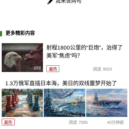
我来说两句
更多精彩内容
射程1800公里的“巨炮”，治得了
美军“焦虑”吗？
最热
阅读
9003
1.3万俄军直插日本海，美日的双线噩梦开始了
最热
阅读
7085
40分钟前