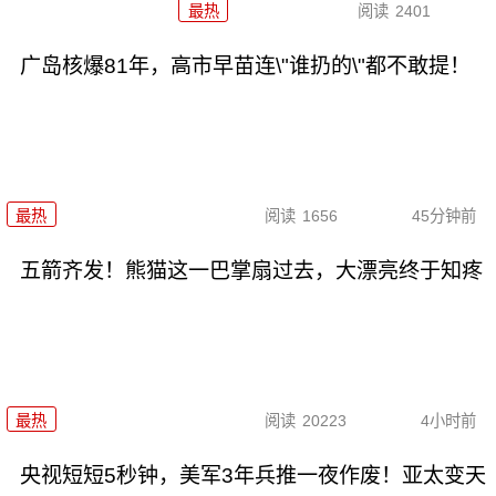
最热
阅读
2401
广岛核爆81年，高市早苗连\"谁扔的\"都不敢提！
最热
阅读
1656
45分钟前
五箭齐发！熊猫这一巴掌扇过去，大漂亮终于知疼
最热
阅读
20223
4小时前
央视短短5秒钟，美军3年兵推一夜作废！亚太变天