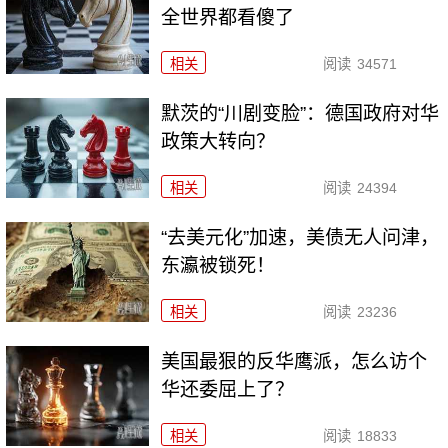
全世界都看傻了
相关
阅读
34571
默茨的“川剧变脸”：德国政府对华
政策大转向？
相关
阅读
24394
“去美元化”加速，美债无人问津，
东瀛被锁死！
相关
阅读
23236
美国最狠的反华鹰派，怎么访个
华还委屈上了？
相关
阅读
18833