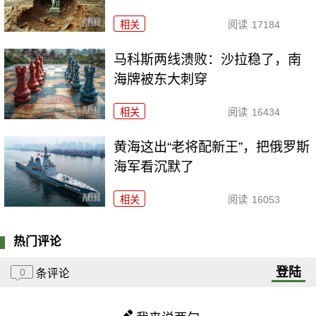
相关
阅读
17184
马科斯两线溃败：沙拉稳了，南
海牌被东大刺穿
相关
阅读
16434
黄海这出“老将配新王”，把俄罗斯
海军看沉默了
相关
阅读
16053
热门评论
登陆
0
条评论