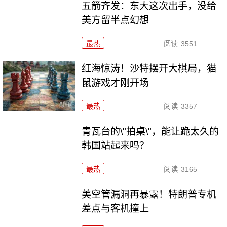
五箭齐发：东大这次出手，没给
美方留半点幻想
最热
阅读
3551
红海惊涛！沙特摆开大棋局，猫
鼠游戏才刚开场
最热
阅读
3357
青瓦台的\"拍桌\"，能让跪太久的
韩国站起来吗？
最热
阅读
3165
美空管漏洞再暴露！特朗普专机
差点与客机撞上