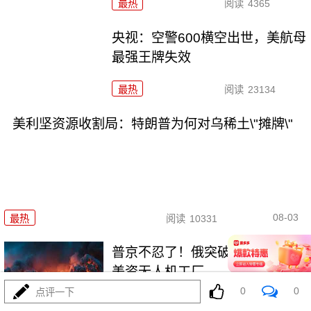
最热
阅读
4365
央视：空警600横空出世，美航母
最强王牌失效
最热
阅读
23134
美利坚资源收割局：特朗普为何对乌稀土\"摊牌\"
08-03
最热
阅读
10331
普京不忍了！俄突破禁忌，猛轰
美资无人机工厂
0
0
点评一下
最热
阅读
8783