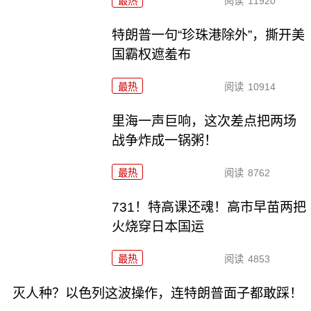
最热
阅读
11920
特朗普一句“珍珠港除外”，撕开美
国霸权遮羞布
最热
阅读
10914
里海一声巨响，这次差点把两场
战争炸成一锅粥！
最热
阅读
8762
731！特高课还魂！高市早苗两把
火烧穿日本国运
最热
阅读
4853
灭人种？以色列这波操作，连特朗普面子都敢踩！