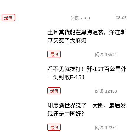
08-05
最热
阅读
7089
土耳其货船在黑海遭袭，泽连斯
基又惹了大麻烦
最热
阅读
15594
看不见就挨打！歼-15T百公里外
一剑封喉F-15J
最热
阅读
12468
印度满世界绕了一大圈，最后发
现还是中国好？
最热
阅读
12254