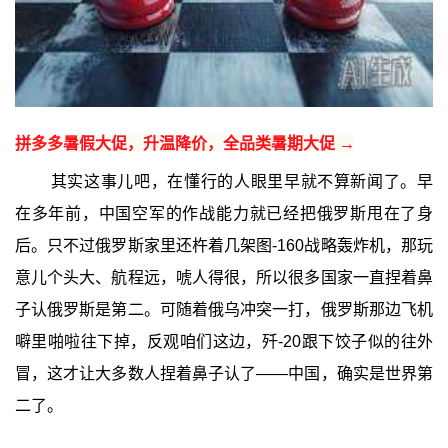
拼多多暑假大促，升温降价，全品类暑期大促 →
其实这事儿吧，在懂行的人眼里早就不算新闻了。早
在多年前，中国空军的作战能力就已经把俄罗斯甩在了身
后。只不过俄罗斯家里还杵着几架图-160战略轰炸机，那玩
意儿个头大、航程远，唬人得很，所以很多国家一直捏着鼻
子认俄罗斯是第二。可随着俄乌冲突一打，俄罗斯那边飞机
噼里啪啦往下掉，反观咱们这边，歼-20跟下饺子似的往外
冒，这才让大多数人捏着鼻子认了——中国，确实是世界第
二了。