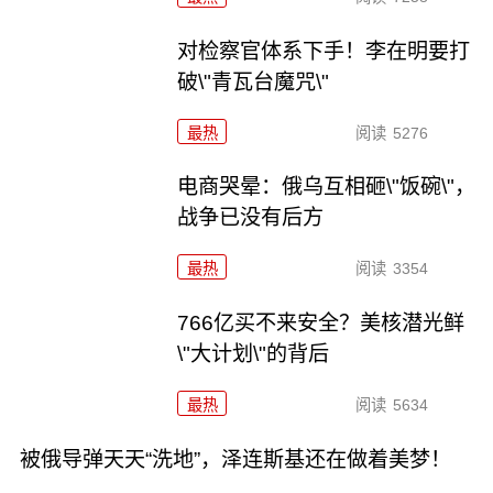
对检察官体系下手！李在明要打
破\"青瓦台魔咒\"
最热
阅读
5276
电商哭晕：俄乌互相砸\"饭碗\"，
战争已没有后方
最热
阅读
3354
766亿买不来安全？美核潜光鲜
\"大计划\"的背后
最热
阅读
5634
被俄导弹天天“洗地”，泽连斯基还在做着美梦！