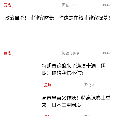
08-03
最热
阅读
5744
政治自杀！菲律宾防长，你这是在给菲律宾掘墓！
08-03
最热
阅读
6849
特朗普这狼来了连演十遍，伊
朗：你猜我信不信？
最热
阅读
4969
高市早苗又作妖！特高课卷土重
来，日本三重困境