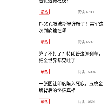
普忙递橄榄枝？
最热
阅读
6709
F-35真被波斯导弹端了！美军这
次到底输在哪
最热
阅读
6597
算了不打了？特朗普这脚刹车，
把全世界都晃吐了
最热
阅读
15094
一张图让印度陷入死寂，五枚金
牌背后的终极真相
最热
阅读
10591