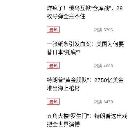
炸疯了！俄乌互掀“仓库战”，28
枚导弹全拦不住
最热
阅读
5706
一张纸条引发血案：美国为何要
替日本“托底”？
最热
阅读
4668
特朗普“黄金舰队”：2750亿美金
堆出海上棺材
最热
阅读
3479
五角大楼“罗生门”：特朗普这出戏
把全世界演懵