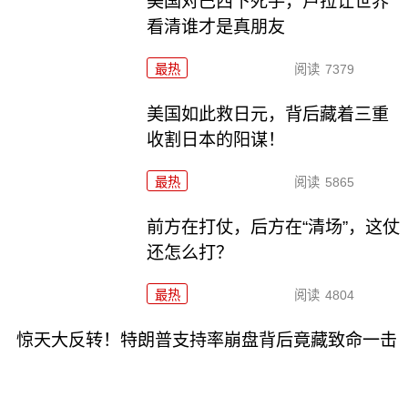
美国对巴西下死手，卢拉让世界
看清谁才是真朋友
最热
阅读
7379
美国如此救日元，背后藏着三重
收割日本的阳谋！
最热
阅读
5865
前方在打仗，后方在“清场”，这仗
还怎么打？
最热
阅读
4804
惊天大反转！特朗普支持率崩盘背后竟藏致命一击