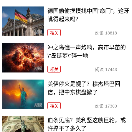
德国偷偷摸摸找中国“命门”，这牙
呲得起来吗？
相关
阅读
18818
冲之鸟礁一声炮响，高市早苗的
\"岛链梦\"碎一地
相关
阅读
17443
美伊停火是幌子？穆杰塔巴回
信，把中东棋盘掀了
相关
阅读
17360
血条见底？美利坚这艘巨轮，或
许撑不了多久了