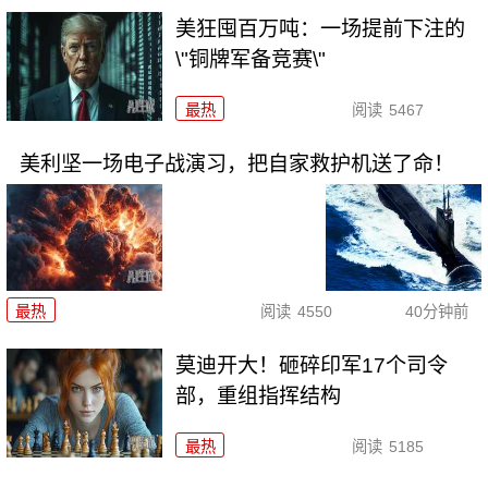
美狂囤百万吨：一场提前下注的
\"铜牌军备竞赛\"
最热
阅读
5467
美利坚一场电子战演习，把自家救护机送了命！
最热
阅读
4550
40分钟前
莫迪开大！砸碎印军17个司令
部，重组指挥结构
最热
阅读
5185