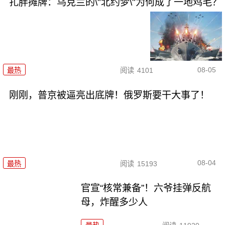
扎胖摊牌：乌克兰的\"北约梦\"为何成了一地鸡毛？
08-05
最热
阅读
4101
刚刚，普京被逼亮出底牌！俄罗斯要干大事了！
08-04
最热
阅读
15193
官宣“核常兼备”！六爷挂弹反航
母，炸醒多少人