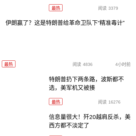
最热
阅读
3379
伊朗赢了？这是特朗普给革命卫队下“精准毒计”
最热
阅读
4836
4小时前
特朗普扔下两条路，波斯都不
选，美军机又被揍
最热
阅读
16276
信息量很大！歼20越肩反杀，美
西方都不淡定了