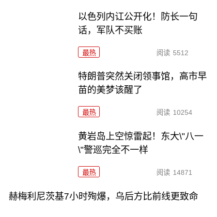
以色列内讧公开化！防长一句
话，军队不买账
最热
阅读
5512
特朗普突然关闭领事馆，高市早
苗的美梦该醒了
最热
阅读
10254
黄岩岛上空惊雷起！东大\"八一
\"警巡完全不一样
最热
阅读
14871
赫梅利尼茨基7小时殉爆，乌后方比前线更致命