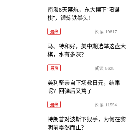
南海6天禁航，东大摆下“阳谋
棋”，锤炼铁拳头！
最热
阅读
19817
马、特和好，美中期选举这盘大
棋，水有多深？
最热
阅读
5628
美利坚亲自下场救日元，结果
呢？回弹后又蔫了
最热
阅读
11554
特朗普对波斯下狠手，为何在黎
明前戛然而止？