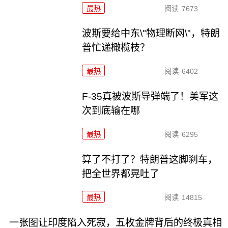
最热
阅读
7673
波斯要给中东\"物理断网\"，特朗
普忙递橄榄枝？
最热
阅读
6402
F-35真被波斯导弹端了！美军这
次到底输在哪
最热
阅读
6295
算了不打了？特朗普这脚刹车，
把全世界都晃吐了
最热
阅读
14815
一张图让印度陷入死寂，五枚金牌背后的终极真相