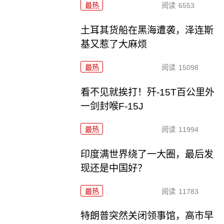
最热
阅读
6553
土耳其货船在黑海遭袭，泽连斯
基又惹了大麻烦
最热
阅读
15098
看不见就挨打！歼-15T百公里外
一剑封喉F-15J
最热
阅读
11994
印度满世界绕了一大圈，最后发
现还是中国好？
最热
阅读
11783
特朗普突然关闭领事馆，高市早