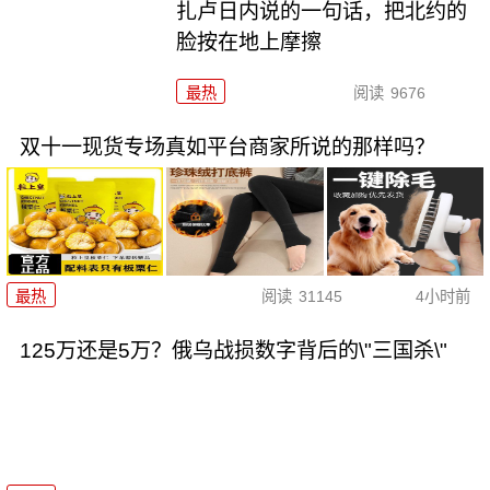
扎卢日内说的一句话，把北约的
脸按在地上摩擦
最热
阅读
9676
双十一现货专场真如平台商家所说的那样吗？
最热
阅读
31145
4小时前
125万还是5万？俄乌战损数字背后的\"三国杀\"