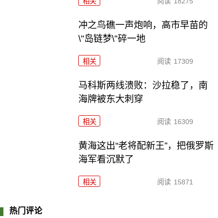
相关
阅读
18275
冲之鸟礁一声炮响，高市早苗的
\"岛链梦\"碎一地
相关
阅读
17309
马科斯两线溃败：沙拉稳了，南
海牌被东大刺穿
相关
阅读
16309
黄海这出“老将配新王”，把俄罗斯
海军看沉默了
相关
阅读
15871
热门评论