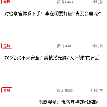
最热
阅读
6463
3小时前
对检察官体系下手！李在明要打破\"青瓦台魔咒\"
最热
阅读
4481
3小时前
766亿买不来安全？美核潜光鲜\"大计划\"的背后
最热
阅读
5063
3小时前
电商哭晕：俄乌互相砸\"饭碗\"，