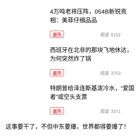
4万吨老将压阵，054B新锐亮
相：美菲仔细品品
最热
阅读
8152
西班牙在北非的那块飞地休达，
为何突然炸了锅
最热
阅读
3753
特朗普给泽连斯基泼冷水，“爱国
者”或空头支票
最热
阅读
3371
这事要干了，不但中东要爆，世界都得要爆了！