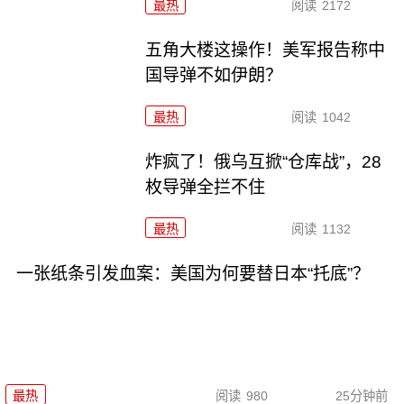
最热
阅读
2172
五角大楼这操作！美军报告称中
国导弹不如伊朗？
最热
阅读
1042
炸疯了！俄乌互掀“仓库战”，28
枚导弹全拦不住
最热
阅读
1132
一张纸条引发血案：美国为何要替日本“托底”？
最热
阅读
980
25分钟前