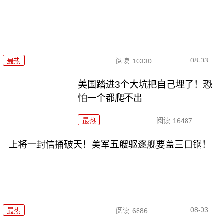
08-03
最热
阅读
10330
美国踏进3个大坑把自己埋了！恐
怕一个都爬不出
最热
阅读
16487
上将一封信捅破天！美军五艘驱逐舰要盖三口锅！
08-03
最热
阅读
6886