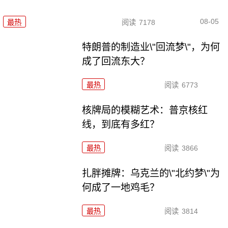
08-05
最热
阅读
7178
特朗普的制造业\"回流梦\"，为何
成了回流东大？
最热
阅读
6773
核牌局的模糊艺术：普京核红
线，到底有多红？
最热
阅读
3866
扎胖摊牌：乌克兰的\"北约梦\"为
何成了一地鸡毛？
最热
阅读
3814