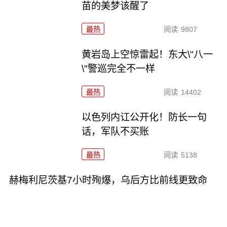
苗的美梦该醒了
最热
阅读
9807
黄岩岛上空惊雷起！东大\"八一
\"警巡完全不一样
最热
阅读
14402
以色列内讧公开化！防长一句
话，军队不买账
最热
阅读
5138
赫梅利尼茨基7小时殉爆，乌后方比前线更致命