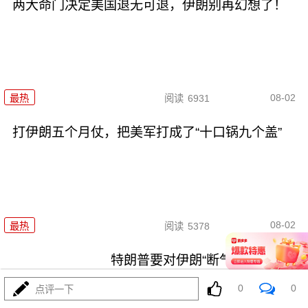
两大命门决定美国退无可退，伊朗别再幻想了！
08-02
最热
阅读
6931
打伊朗五个月仗，把美军打成了“十口锅九个盖”
08-02
最热
阅读
5378
特朗普要对伊朗“断气断电”？这豪
赌让全球买单
0
0
点评一下