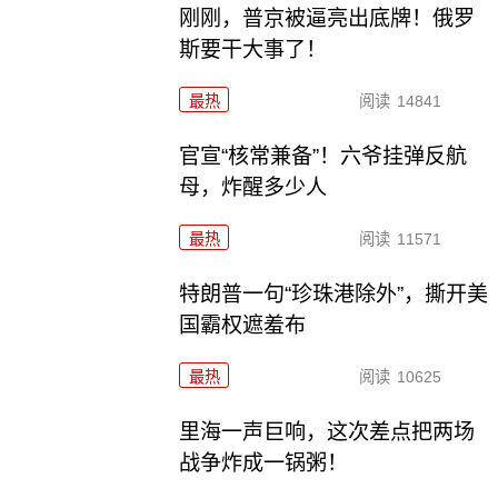
刚刚，普京被逼亮出底牌！俄罗
斯要干大事了！
最热
阅读
14841
官宣“核常兼备”！六爷挂弹反航
母，炸醒多少人
最热
阅读
11571
特朗普一句“珍珠港除外”，撕开美
国霸权遮羞布
最热
阅读
10625
里海一声巨响，这次差点把两场
战争炸成一锅粥！