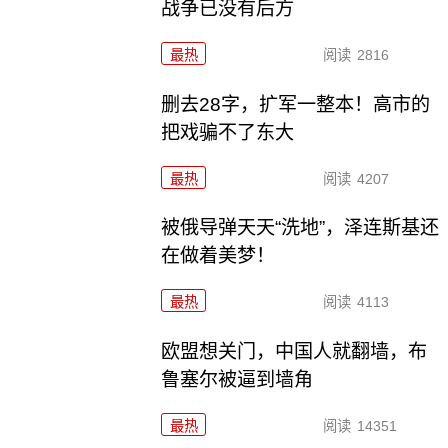
战争已没有后方
最热
阅读
2816
删去28字，扩军一整本！高市的
把戏骗不了东大
最热
阅读
4207
被俄导弹天天“洗地”，泽连斯基还
在做着美梦！
最热
阅读
4113
欧盟想关门，中国人就翻墙，布
鲁塞尔被逼到墙角
最热
阅读
14351