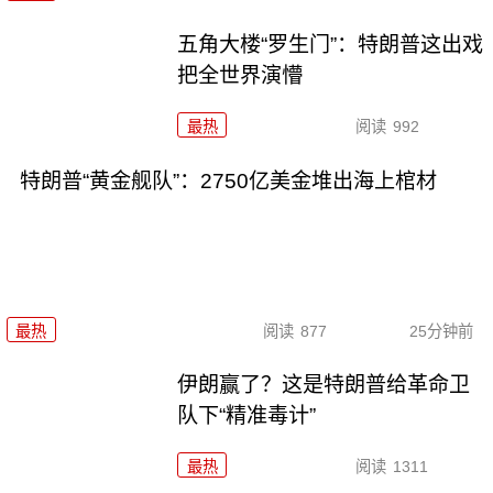
五角大楼“罗生门”：特朗普这出戏
把全世界演懵
最热
阅读
992
特朗普“黄金舰队”：2750亿美金堆出海上棺材
最热
阅读
877
25分钟前
伊朗赢了？这是特朗普给革命卫
队下“精准毒计”
最热
阅读
1311