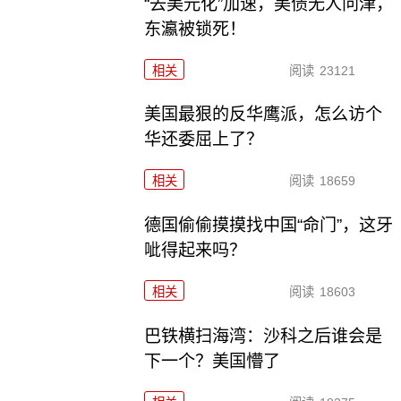
“去美元化”加速，美债无人问津，
东瀛被锁死！
相关
阅读
23121
美国最狠的反华鹰派，怎么访个
华还委屈上了？
相关
阅读
18659
德国偷偷摸摸找中国“命门”，这牙
呲得起来吗？
相关
阅读
18603
巴铁横扫海湾：沙科之后谁会是
下一个？美国懵了