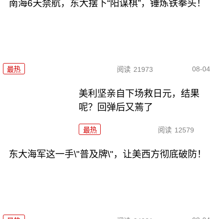
南海6天禁航，东大摆下“阳谋棋”，锤炼铁拳头！
08-04
最热
阅读
21973
美利坚亲自下场救日元，结果
呢？回弹后又蔫了
最热
阅读
12579
东大海军这一手\"普及牌\"，让美西方彻底破防！