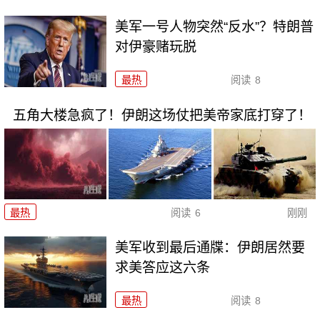
美军一号人物突然“反水”？特朗普
对伊豪赌玩脱
最热
阅读
8
五角大楼急疯了！伊朗这场仗把美帝家底打穿了！
最热
阅读
6
刚刚
美军收到最后通牒：伊朗居然要
求美答应这六条
最热
阅读
8