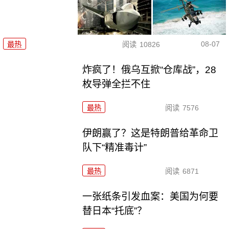
08-07
最热
阅读
10826
炸疯了！俄乌互掀“仓库战”，28
枚导弹全拦不住
最热
阅读
7576
伊朗赢了？这是特朗普给革命卫
队下“精准毒计”
最热
阅读
6871
一张纸条引发血案：美国为何要
替日本“托底”？