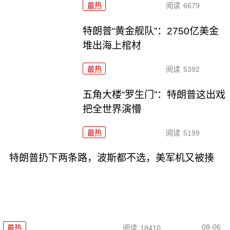
最热
阅读
6679
特朗普“黄金舰队”：2750亿美金
堆出海上棺材
最热
阅读
5392
五角大楼“罗生门”：特朗普这出戏
把全世界演懵
最热
阅读
5199
特朗普扔下两条路，波斯都不选，美军机又被揍
08-06
最热
阅读
18410