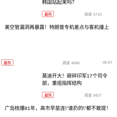
韩国站起来吗？
最热
阅读
5710
美空管漏洞再暴露！特朗普专机差点与客机撞上
08-07
最热
阅读
4686
莫迪开大！砸碎印军17个司令
部，重组指挥结构
最热
阅读
8437
广岛核爆81年，高市早苗连\"谁扔的\"都不敢提！