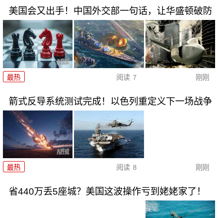
美国会又出手！中国外交部一句话，让华盛顿破防
最热
阅读
7
刚刚
箭式反导系统测试完成！以色列重定义下一场战争
最热
阅读
8
刚刚
省440万丢5座城？美国这波操作亏到姥姥家了！