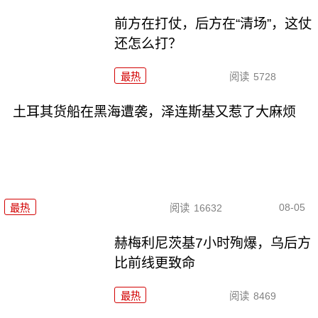
前方在打仗，后方在“清场”，这仗
还怎么打？
最热
阅读
5728
土耳其货船在黑海遭袭，泽连斯基又惹了大麻烦
08-05
最热
阅读
16632
赫梅利尼茨基7小时殉爆，乌后方
比前线更致命
最热
阅读
8469