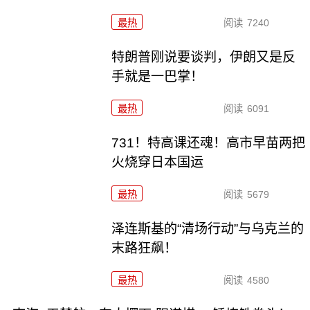
最热
阅读
7240
特朗普刚说要谈判，伊朗又是反
手就是一巴掌！
最热
阅读
6091
731！特高课还魂！高市早苗两把
火烧穿日本国运
最热
阅读
5679
泽连斯基的“清场行动”与乌克兰的
末路狂飙！
最热
阅读
4580