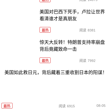
美国对巴西下死手，卢拉让世界
看清谁才是真朋友
最热
阅读
8381
惊天大反转！特朗普支持率崩盘
背后竟藏致命一击
最热
阅读
7992
美国如此救日元，背后藏着三重收割日本的阳谋！
08-05
最热
阅读
6915