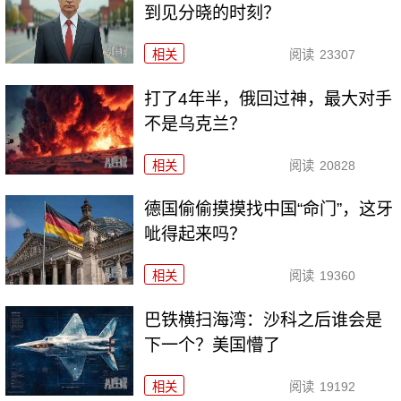
到见分晓的时刻？
相关
阅读
23307
打了4年半，俄回过神，最大对手
不是乌克兰？
相关
阅读
20828
德国偷偷摸摸找中国“命门”，这牙
呲得起来吗？
相关
阅读
19360
巴铁横扫海湾：沙科之后谁会是
下一个？美国懵了
相关
阅读
19192