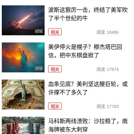
波斯这狠厉一击，终结了美军吹
了半个世纪的牛
相关
阅读
18486
美伊停火是幌子？穆杰塔巴回
信，把中东棋盘掀了
相关
阅读
17974
血条见底？美利坚这艘巨轮，或
许撑不了多久了
相关
阅读
17783
马科斯两线溃败：沙拉稳了，南
海牌被东大刺穿