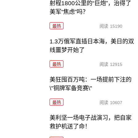
射程1800公里的“巨炮”，治得了
美军“焦虑”吗？
最热
阅读
15190
1.3万俄军直插日本海，美日的双
线噩梦开始了
最热
阅读
12915
美狂囤百万吨：一场提前下注的
\"铜牌军备竞赛\"
最热
阅读
10607
美利坚一场电子战演习，把自家
救护机送了命！