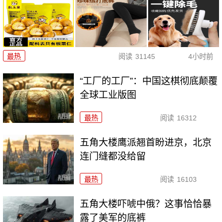
最热
阅读
31145
4小时前
“工厂的工厂”：中国这棋彻底颠覆
全球工业版图
最热
阅读
16312
五角大楼鹰派翘首盼进京，北京
连门缝都没给留
最热
阅读
16103
五角大楼吓唬中俄？这事恰恰暴
露了美军的底裤