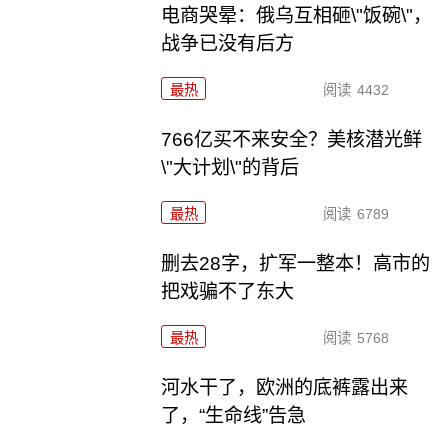
电商哭晕：俄乌互相砸\"饭碗\"，
战争已没有后方
最热
阅读
4432
766亿买不来安全？美核潜光鲜
\"大计划\"的背后
最热
阅读
6789
删去28字，扩军一整本！高市的
把戏骗不了东大
最热
阅读
5768
河水干了，欧洲的底裤露出来
了，“生命线”告急