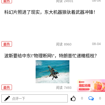
08-04
最热
阅读
24931
科幻片照进了现实，东大机器狼驮着武器冲锋！
08-04
最热
阅读
8960
波斯要给中东\"物理断网\"，特朗普忙递橄榄枝？
08-04
最热
阅读
7493
0
0
F-35真被波斯导弹端了！美军这
点评一下