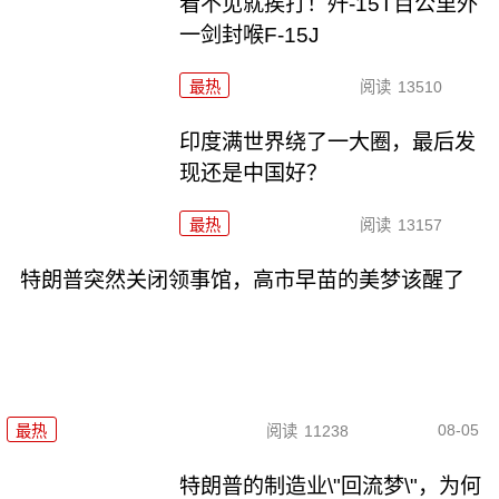
看不见就挨打！歼-15T百公里外
一剑封喉F-15J
最热
阅读
13510
印度满世界绕了一大圈，最后发
现还是中国好？
最热
阅读
13157
特朗普突然关闭领事馆，高市早苗的美梦该醒了
08-05
最热
阅读
11238
特朗普的制造业\"回流梦\"，为何