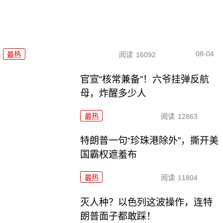
08-04
最热
阅读
16092
官宣“核常兼备”！六爷挂弹反航
母，炸醒多少人
最热
阅读
12863
特朗普一句“珍珠港除外”，撕开美
国霸权遮羞布
最热
阅读
11804
灭人种？以色列这波操作，连特
朗普面子都敢踩！