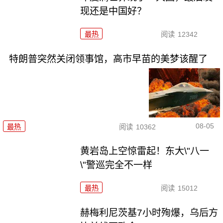
现还是中国好？
最热
阅读
12342
特朗普突然关闭领事馆，高市早苗的美梦该醒了
08-05
最热
阅读
10362
黄岩岛上空惊雷起！东大\"八一
\"警巡完全不一样
最热
阅读
15012
赫梅利尼茨基7小时殉爆，乌后方