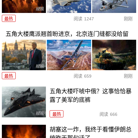
最热
阅读
1247
刚刚
五角大楼鹰派翘首盼进京，北京连门缝都没给留
最热
阅读
659
刚刚
五角大楼吓唬中俄？这事恰恰暴
露了美军的底裤
最热
阅读
666
胡塞这一炸，我终于看懂伊朗总