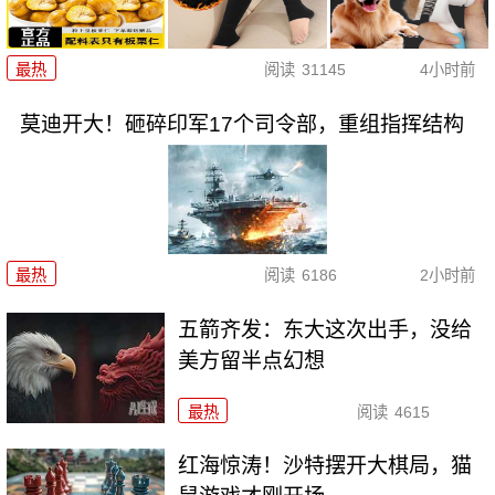
最热
阅读
31145
4小时前
莫迪开大！砸碎印军17个司令部，重组指挥结构
最热
阅读
6186
2小时前
五箭齐发：东大这次出手，没给
美方留半点幻想
最热
阅读
4615
红海惊涛！沙特摆开大棋局，猫