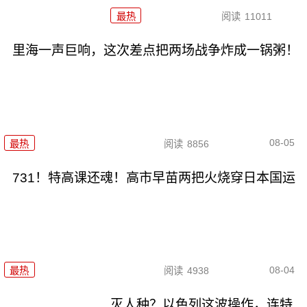
最热
阅读
11011
里海一声巨响，这次差点把两场战争炸成一锅粥！
08-05
最热
阅读
8856
731！特高课还魂！高市早苗两把火烧穿日本国运
08-04
最热
阅读
4938
灭人种？以色列这波操作，连特