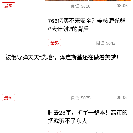
08-06
最热
阅读
3516
766亿买不来安全？美核潜光鲜
\"大计划\"的背后
最热
阅读
5842
被俄导弹天天“洗地”，泽连斯基还在做着美梦！
08-06
最热
阅读
5075
删去28字，扩军一整本！高市的
把戏骗不了东大