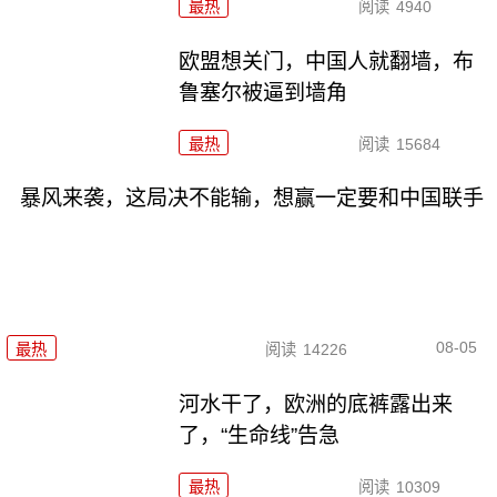
最热
阅读
4940
欧盟想关门，中国人就翻墙，布
鲁塞尔被逼到墙角
最热
阅读
15684
暴风来袭，这局决不能输，想赢一定要和中国联手
08-05
最热
阅读
14226
河水干了，欧洲的底裤露出来
了，“生命线”告急
最热
阅读
10309