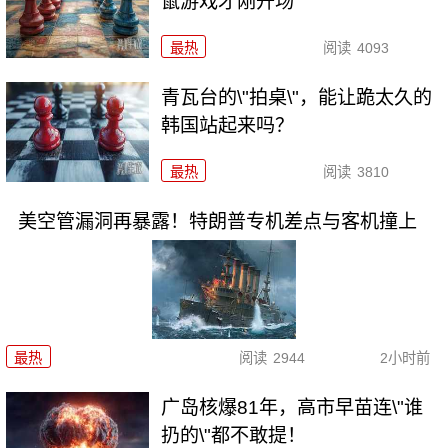
鼠游戏才刚开场
最热
阅读
4093
青瓦台的\"拍桌\"，能让跪太久的
韩国站起来吗？
最热
阅读
3810
美空管漏洞再暴露！特朗普专机差点与客机撞上
最热
阅读
2944
2小时前
广岛核爆81年，高市早苗连\"谁
扔的\"都不敢提！