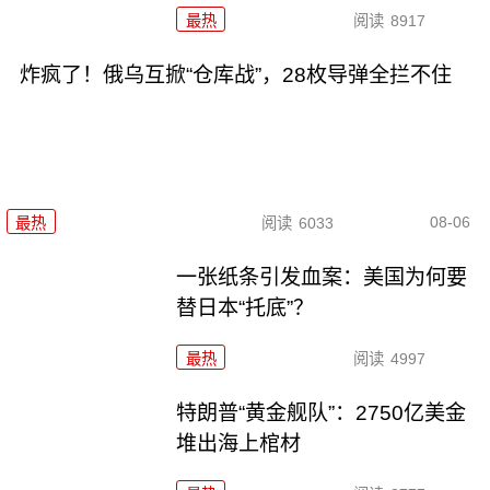
最热
阅读
8917
炸疯了！俄乌互掀“仓库战”，28枚导弹全拦不住
08-06
最热
阅读
6033
一张纸条引发血案：美国为何要
替日本“托底”？
最热
阅读
4997
特朗普“黄金舰队”：2750亿美金
堆出海上棺材