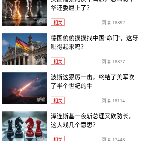
华还委屈上了？
相关
阅读
18892
德国偷偷摸摸找中国“命门”，这牙
呲得起来吗？
相关
阅读
18877
波斯这狠厉一击，终结了美军吹
了半个世纪的牛
相关
阅读
18114
泽连斯基一夜斩总理又砍防长，
这大戏几个意思？
相关
阅读
17448