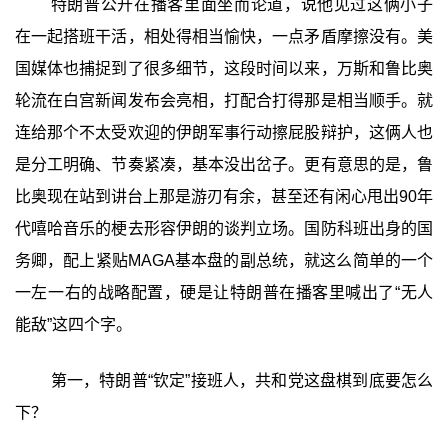
特朗普公开在播客里面坐而论道，说他见过这俩小子
在一起搭班干活，相处得相当愉快，一点矛盾摩擦没有。美
国媒体也捕捉到了很多细节，这段时间以来，万斯和鲁比奥
轮流在白宫新闻发布会亮相，打配合打得那是相当顺手。就
连给那个不太受欢迎的伊朗军事行动擦屁股辩护，这俩人也
是分工明确、节奏紧凑，基本没出岔子。更有意思的是，鲁
比奥现在站到讲台上那是游刃有余，甚至还有闲心甩出90年
代嘻哈音乐的梗去形容伊朗的谈判立场。国防科班出身的国
务卿，配上紧贴MAGA基本盘的副总统，就这么简单的一个
一左一右的战略配置，硬是让特朗普在播客里喊出了“无人
能敌”这四个字。
第一，特朗普“钦定”接班人，共和党这盘棋到底要怎么
下？