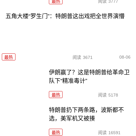
最热
阅读
3777
五角大楼“罗生门”：特朗普这出戏把全世界演懵
08-06
最热
阅读
3671
伊朗赢了？这是特朗普给革命卫
队下“精准毒计”
最热
阅读
5178
特朗普扔下两条路，波斯都不
选，美军机又被揍
最热
阅读
16591