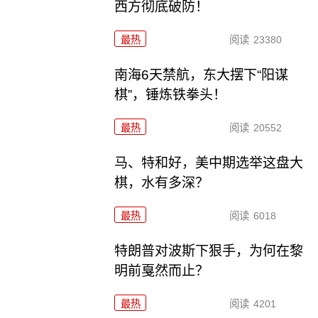
西方彻底破防！
最热
阅读
23380
南海6天禁航，东大摆下“阳谋
棋”，锤炼铁拳头！
最热
阅读
20552
马、特和好，美中期选举这盘大
棋，水有多深？
最热
阅读
6018
特朗普对波斯下狠手，为何在黎
明前戛然而止？
最热
阅读
4201