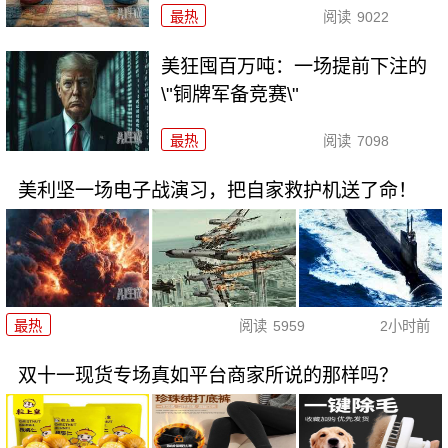
最热
阅读
9022
美狂囤百万吨：一场提前下注的
\"铜牌军备竞赛\"
最热
阅读
7098
美利坚一场电子战演习，把自家救护机送了命！
最热
阅读
5959
2小时前
双十一现货专场真如平台商家所说的那样吗？