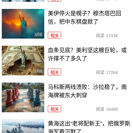
美伊停火是幌子？穆杰塔巴回
信，把中东棋盘掀了
相关
阅读
17434
血条见底？美利坚这艘巨轮，或
许撑不了多久了
相关
阅读
17264
马科斯两线溃败：沙拉稳了，南
海牌被东大刺穿
相关
阅读
16488
黄海这出“老将配新王”，把俄罗斯
海军看沉默了