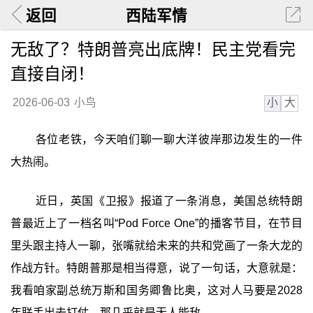
返回
西陆军情
无敌了？特朗普亮出底牌！民主党看完
直接自闭！
小
大
2026-06-03
小鸟
各位老铁，今天咱们聊一聊大洋彼岸那边发生的一件
大热闹。
近日，英国《卫报》报道了一条消息，美国总统特朗
普最近上了一档名叫“Pod Force One”的播客节目，在节目
里头跟主持人一聊，张嘴就给未来的共和党画了一条大龙的
作战方针。特朗普那是相当得意，说了一句话，大意就是：
我看咱家副总统万斯和国务卿鲁比奥，这对人马要是2028
年联手出去打仗，那几乎就是无人能敌。