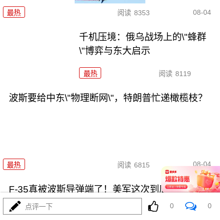
08-04
最热
阅读
8353
千机压境：俄乌战场上的\"蜂群
\"博弈与东大启示
最热
阅读
8119
波斯要给中东\"物理断网\"，特朗普忙递橄榄枝？
08-04
最热
阅读
6815
F-35真被波斯导弹端了！美军这次到底输在哪
0
0
点评一下