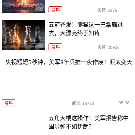
最热
阅读
1976
五箭齐发！熊猫这一巴掌扇过
去，大漂亮终于知疼
最热
阅读
20926
央视短短5秒钟，美军3年兵推一夜作废！亚太变天
08-06
最热
阅读
16773
五角大楼这操作！美军报告称中
国导弹不如伊朗？