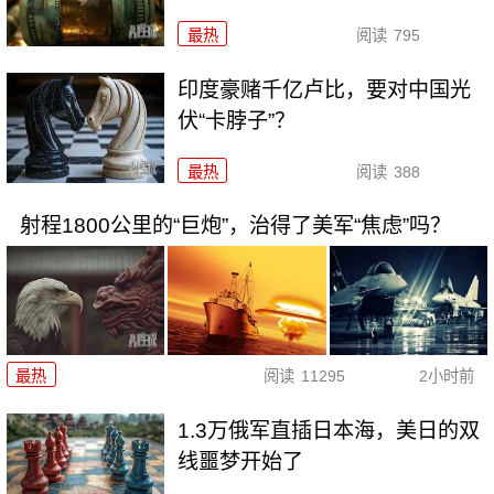
最热
阅读
795
印度豪赌千亿卢比，要对中国光
伏“卡脖子”？
最热
阅读
388
射程1800公里的“巨炮”，治得了美军“焦虑”吗？
最热
阅读
11295
2小时前
1.3万俄军直插日本海，美日的双
线噩梦开始了