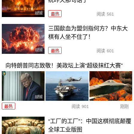
统昨天那句话了
最热
阅读
561
三国歃血为盟剑指何方？中东大
棋有人坐不住了！
最热
阅读
601
向特朗普同志致敬！美政坛上演“超级抹红大赛”
最热
阅读
901
刚刚
“工厂的工厂”：中国这棋彻底颠覆
全球工业版图