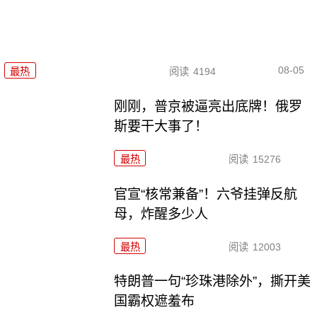
08-05
最热
阅读
4194
刚刚，普京被逼亮出底牌！俄罗
斯要干大事了！
最热
阅读
15276
官宣“核常兼备”！六爷挂弹反航
母，炸醒多少人
最热
阅读
12003
特朗普一句“珍珠港除外”，撕开美
国霸权遮羞布