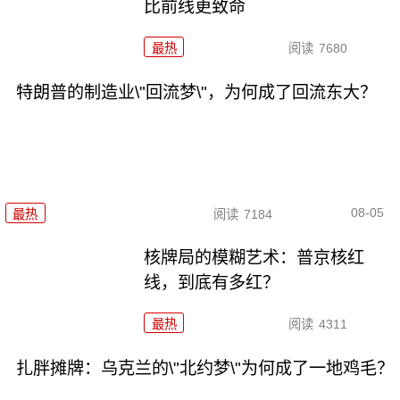
比前线更致命
最热
阅读
7680
特朗普的制造业\"回流梦\"，为何成了回流东大？
08-05
最热
阅读
7184
核牌局的模糊艺术：普京核红
线，到底有多红？
最热
阅读
4311
扎胖摊牌：乌克兰的\"北约梦\"为何成了一地鸡毛？