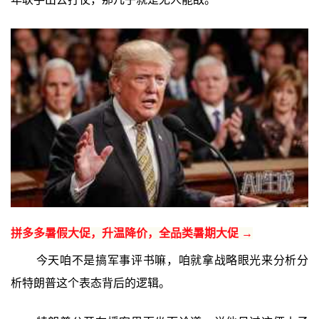
拼多多暑假大促，升温降价，全品类暑期大促 →
今天咱不是搞军事评书嘛，咱就拿战略眼光来分析分
析特朗普这个表态背后的逻辑。