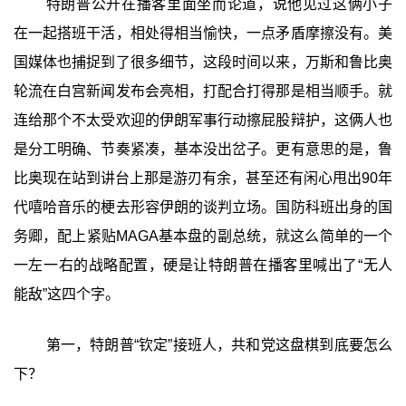
特朗普公开在播客里面坐而论道，说他见过这俩小子
在一起搭班干活，相处得相当愉快，一点矛盾摩擦没有。美
国媒体也捕捉到了很多细节，这段时间以来，万斯和鲁比奥
轮流在白宫新闻发布会亮相，打配合打得那是相当顺手。就
连给那个不太受欢迎的伊朗军事行动擦屁股辩护，这俩人也
是分工明确、节奏紧凑，基本没出岔子。更有意思的是，鲁
比奥现在站到讲台上那是游刃有余，甚至还有闲心甩出90年
代嘻哈音乐的梗去形容伊朗的谈判立场。国防科班出身的国
务卿，配上紧贴MAGA基本盘的副总统，就这么简单的一个
一左一右的战略配置，硬是让特朗普在播客里喊出了“无人
能敌”这四个字。
第一，特朗普“钦定”接班人，共和党这盘棋到底要怎么
下？