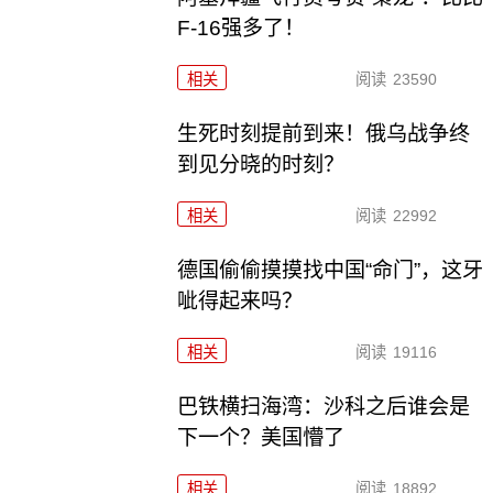
F-16强多了！
相关
阅读
23590
生死时刻提前到来！俄乌战争终
到见分晓的时刻？
相关
阅读
22992
德国偷偷摸摸找中国“命门”，这牙
呲得起来吗？
相关
阅读
19116
巴铁横扫海湾：沙科之后谁会是
下一个？美国懵了
相关
阅读
18892