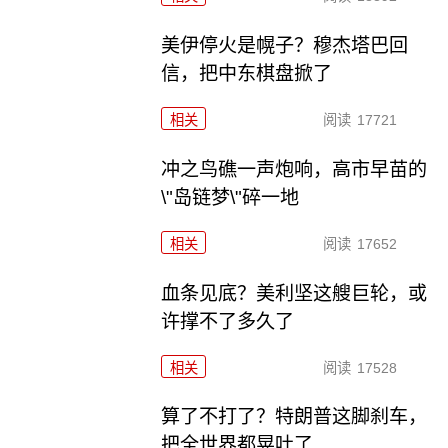
美伊停火是幌子？穆杰塔巴回
信，把中东棋盘掀了
相关
阅读
17721
冲之鸟礁一声炮响，高市早苗的
\"岛链梦\"碎一地
相关
阅读
17652
血条见底？美利坚这艘巨轮，或
许撑不了多久了
相关
阅读
17528
算了不打了？特朗普这脚刹车，
把全世界都晃吐了