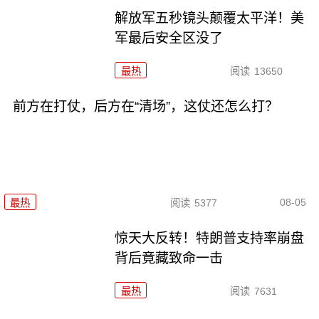
解放军五秒镜头颠覆太平洋！美
军最后安全区没了
最热
阅读
13650
前方在打仗，后方在“清场”，这仗还怎么打？
08-05
最热
阅读
5377
惊天大反转！特朗普支持率崩盘
背后竟藏致命一击
最热
阅读
7631