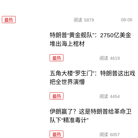
08-06
最热
阅读
5879
特朗普“黄金舰队”：2750亿美金
堆出海上棺材
最热
阅读
4619
五角大楼“罗生门”：特朗普这出戏
把全世界演懵
最热
阅读
4454
伊朗赢了？这是特朗普给革命卫
队下“精准毒计”
最热
阅读
6057