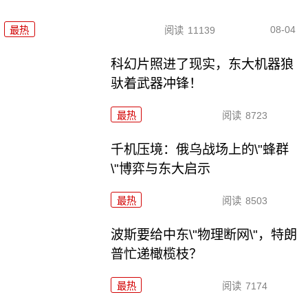
08-04
最热
阅读
11139
科幻片照进了现实，东大机器狼
驮着武器冲锋！
最热
阅读
8723
千机压境：俄乌战场上的\"蜂群
\"博弈与东大启示
最热
阅读
8503
波斯要给中东\"物理断网\"，特朗
普忙递橄榄枝？
最热
阅读
7174