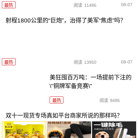
08-07
最热
阅读
11486
射程1800公里的“巨炮”，治得了美军“焦虑”吗？
08-07
最热
阅读
13950
美狂囤百万吨：一场提前下注的
\"铜牌军备竞赛\"
最热
阅读
9486
双十一现货专场真如平台商家所说的那样吗？