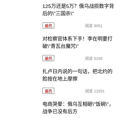
125万还是5万？俄乌战损数字背
后的\"三国杀\"
最热
阅读
8051
对检察官体系下手！李在明要打
破\"青瓦台魔咒\"
最热
阅读
6158
扎卢日内说的一句话，把北约的
脸按在地上摩擦
最热
阅读
12591
电商哭晕：俄乌互相砸\"饭碗\"，
战争已没有后方