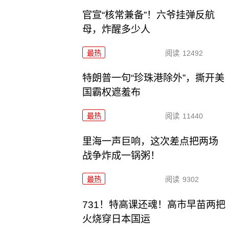
官宣“核常兼备”！六爷挂弹反航
母，炸醒多少人
最热
阅读
12492
特朗普一句“珍珠港除外”，撕开美
国霸权遮羞布
最热
阅读
11440
里海一声巨响，这次差点把两场
战争炸成一锅粥！
最热
阅读
9302
731！特高课还魂！高市早苗两把
火烧穿日本国运