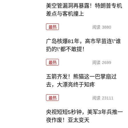
美空管漏洞再暴露！特朗普专机
差点与客机撞上
最热
阅读
3880
广岛核爆81年，高市早苗连\"谁
扔的\"都不敢提！
最热
阅读
2699
五箭齐发！熊猫这一巴掌扇过
去，大漂亮终于知疼
最热
阅读
23111
央视短短5秒钟，美军3年兵推一
夜作废！亚太变天