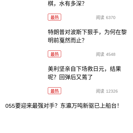
棋，水有多深？
最热
阅读
6370
特朗普对波斯下狠手，为何在黎
明前戛然而止？
最热
阅读
4548
美利坚亲自下场救日元，结果
呢？回弹后又蔫了
最热
阅读
12326
055要迎来最强对手？东瀛万吨新驱已上船台！