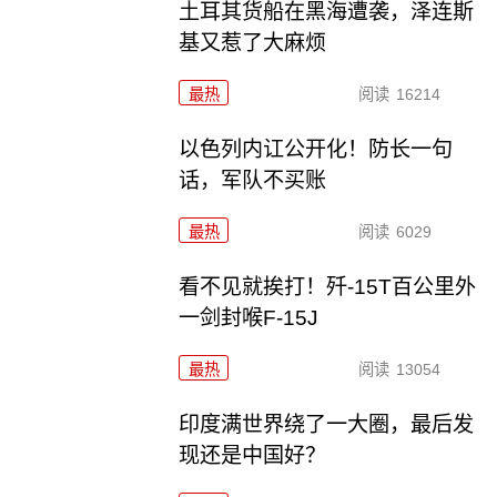
土耳其货船在黑海遭袭，泽连斯
基又惹了大麻烦
最热
阅读
16214
以色列内讧公开化！防长一句
话，军队不买账
最热
阅读
6029
看不见就挨打！歼-15T百公里外
一剑封喉F-15J
最热
阅读
13054
印度满世界绕了一大圈，最后发
现还是中国好？