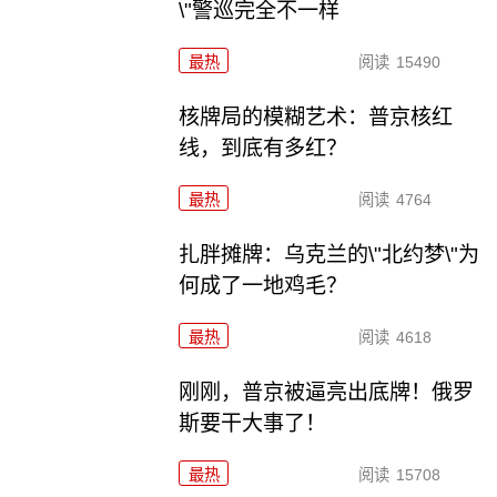
\"警巡完全不一样
最热
阅读
15490
核牌局的模糊艺术：普京核红
线，到底有多红？
最热
阅读
4764
扎胖摊牌：乌克兰的\"北约梦\"为
何成了一地鸡毛？
最热
阅读
4618
刚刚，普京被逼亮出底牌！俄罗
斯要干大事了！
最热
阅读
15708