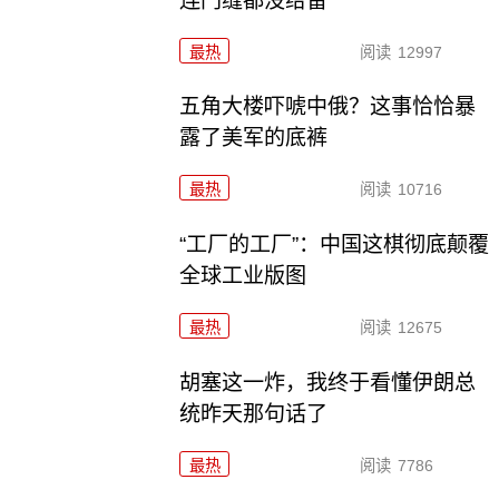
连门缝都没给留
最热
阅读
12997
五角大楼吓唬中俄？这事恰恰暴
露了美军的底裤
最热
阅读
10716
“工厂的工厂”：中国这棋彻底颠覆
全球工业版图
最热
阅读
12675
胡塞这一炸，我终于看懂伊朗总
统昨天那句话了
最热
阅读
7786