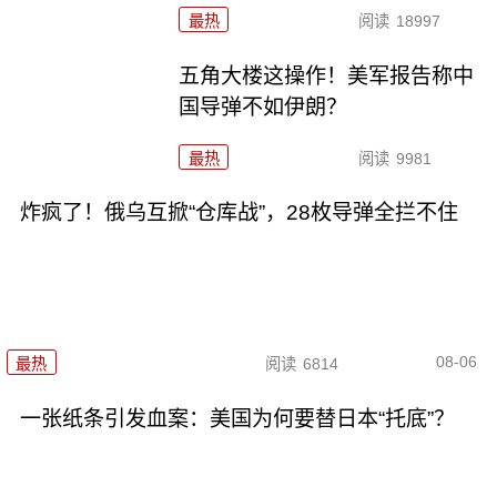
最热
阅读
18997
五角大楼这操作！美军报告称中
国导弹不如伊朗？
最热
阅读
9981
炸疯了！俄乌互掀“仓库战”，28枚导弹全拦不住
08-06
最热
阅读
6814
一张纸条引发血案：美国为何要替日本“托底”？