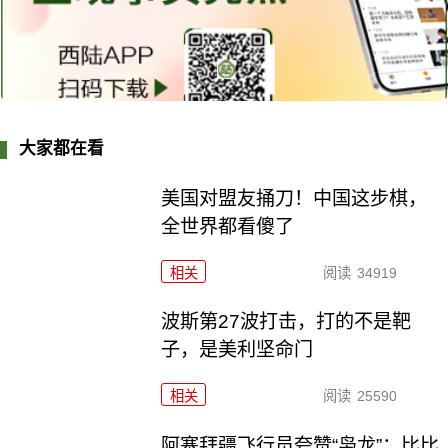
大家都在看
美国对盟友捅刀！中国这步棋，
全世界都看傻了
相关
阅读
34919
波斯第27波打击，打的不是靶
子，是美利坚命门
相关
阅读
25590
阿塞拜疆飞行员夸赞“枭龙”：比比