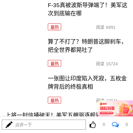
F-35真被波斯导弹端了！美军这
次到底输在哪
最热
阅读
6991
算了不打了？特朗普这脚刹车，
把全世界都晃吐了
最热
阅读
15724
一张图让印度陷入死寂，五枚金
牌背后的终极真相
最热
阅读
10941
上将一封信捅破天！美军五艘驱逐舰要盖三口锅！
0
0
点评一下