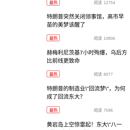
最热
阅读
12754
特朗普突然关闭领事馆，高市早
苗的美梦该醒了
最热
阅读
10806
赫梅利尼茨基7小时殉爆，乌后方
比前线更致命
最热
阅读
8077
特朗普的制造业\"回流梦\"，为何
成了回流东大？
最热
阅读
7596
黄岩岛上空惊雷起！东大\"八一