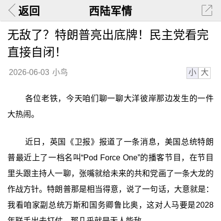
返回
西陆军情
无敌了？特朗普亮出底牌！民主党看完
直接自闭！
小
大
2026-06-03
小鸟
各位老铁，今天咱们聊一聊大洋彼岸那边发生的一件
大热闹。
近日，英国《卫报》报道了一条消息，美国总统特朗
普最近上了一档名叫“Pod Force One”的播客节目，在节目
里头跟主持人一聊，张嘴就给未来的共和党画了一条大龙的
作战方针。特朗普那是相当得意，说了一句话，大意就是：
我看咱家副总统万斯和国务卿鲁比奥，这对人马要是2028
年联手出去打仗，那几乎就是无人能敌。