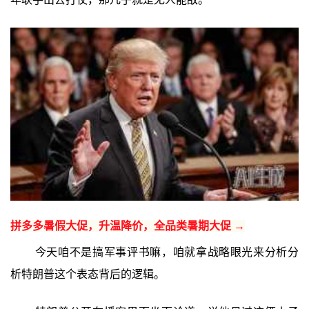
拼多多暑假大促，升温降价，全品类暑期大促 →
今天咱不是搞军事评书嘛，咱就拿战略眼光来分析分
析特朗普这个表态背后的逻辑。