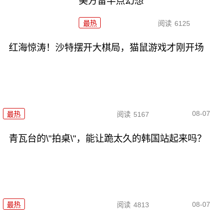
美方留半点幻想
最热
阅读
6125
红海惊涛！沙特摆开大棋局，猫鼠游戏才刚开场
08-07
最热
阅读
5167
青瓦台的\"拍桌\"，能让跪太久的韩国站起来吗？
08-07
最热
阅读
4813