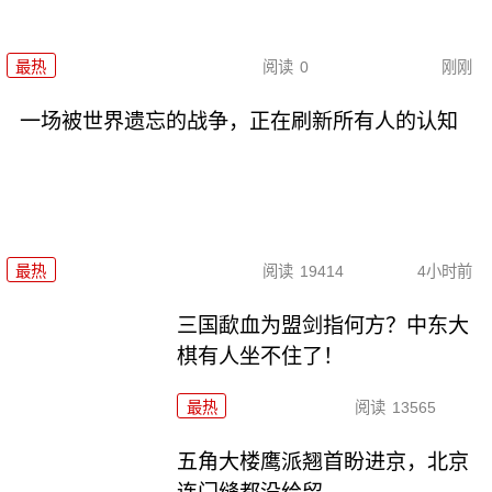
最热
阅读
0
刚刚
一场被世界遗忘的战争，正在刷新所有人的认知
最热
阅读
19414
4小时前
三国歃血为盟剑指何方？中东大
棋有人坐不住了！
最热
阅读
13565
五角大楼鹰派翘首盼进京，北京