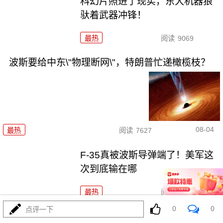
科幻片照进了现实，东大机器狼
驮着武器冲锋！
最热
阅读
9069
波斯要给中东\"物理断网\"，特朗普忙递橄榄枝？
08-04
最热
阅读
7627
F-35真被波斯导弹端了！美军这
次到底输在哪
最热
阅读
7348
0
0
点评一下
马、特和好，美中期选举这盘大