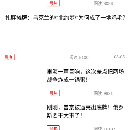
最热
阅读
8086
扎胖摊牌：乌克兰的\"北约梦\"为何成了一地鸡毛？
08-05
最热
阅读
5100
里海一声巨响，这次差点把两场
战争炸成一锅粥！
最热
阅读
9821
刚刚，普京被逼亮出底牌！俄罗
斯要干大事了！
最热
阅读
16197