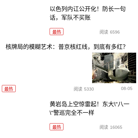
以色列内讧公开化！防长一句
话，军队不买账
最热
阅读
6596
核牌局的模糊艺术：普京核红线，到底有多红？
08-05
最热
阅读
5330
黄岩岛上空惊雷起！东大\"八一
\"警巡完全不一样
最热
阅读
16065