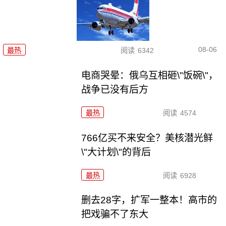
08-06
最热
阅读
6342
电商哭晕：俄乌互相砸\"饭碗\"，
战争已没有后方
最热
阅读
4574
766亿买不来安全？美核潜光鲜
\"大计划\"的背后
最热
阅读
6928
删去28字，扩军一整本！高市的
把戏骗不了东大