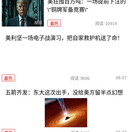
美狂囤百万吨：一场提前下注的
\"铜牌军备竞赛\"
最热
阅读
10919
美利坚一场电子战演习，把自家救护机送了命！
08-07
最热
阅读
9696
五箭齐发：东大这次出手，没给美方留半点幻想