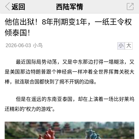
返回
西陆军情
他信出狱！8年刑期变1年，一纸王令权
倾泰国！
小
大
2026-06-03
小鸟
最近国际局势动荡，又是中东那边打得一塌糊涂，又
是美国那边特朗普跟个神经病一样冲着全世界挥舞关税大
棒，就连联合国都快到了揭不开锅的边缘。
但是在遥远的东南亚泰国，却在上演着一场比好莱坞
还精彩的“权力的游戏”。