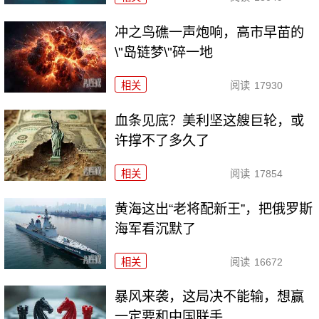
冲之鸟礁一声炮响，高市早苗的
\"岛链梦\"碎一地
相关
阅读
17930
血条见底？美利坚这艘巨轮，或
许撑不了多久了
相关
阅读
17854
黄海这出“老将配新王”，把俄罗斯
海军看沉默了
相关
阅读
16672
暴风来袭，这局决不能输，想赢
一定要和中国联手