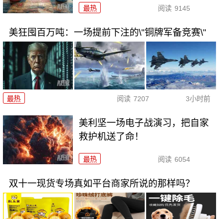
最热
阅读
9145
美狂囤百万吨：一场提前下注的\"铜牌军备竞赛\"
最热
阅读
7207
3小时前
美利坚一场电子战演习，把自家
救护机送了命！
最热
阅读
6054
双十一现货专场真如平台商家所说的那样吗？