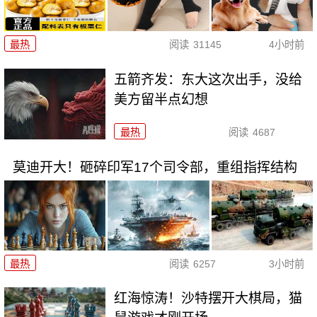
最热
阅读
31145
4小时前
五箭齐发：东大这次出手，没给
美方留半点幻想
最热
阅读
4687
莫迪开大！砸碎印军17个司令部，重组指挥结构
最热
阅读
6257
3小时前
红海惊涛！沙特摆开大棋局，猫