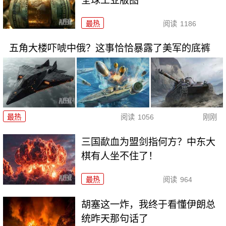
全球工业版图
最热
阅读
1186
五角大楼吓唬中俄？这事恰恰暴露了美军的底裤
最热
阅读
1056
刚刚
三国歃血为盟剑指何方？中东大
棋有人坐不住了！
最热
阅读
964
胡塞这一炸，我终于看懂伊朗总
统昨天那句话了