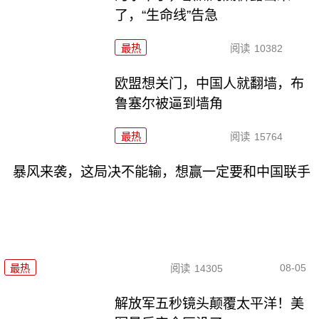
了，“生命线”告急
最热
阅读
10382
欧盟想关门，中国人就翻墙，布
鲁塞尔被逼到墙角
最热
阅读
15764
暴风来袭，这局决不能输，想赢一定要和中国联手
08-05
最热
阅读
14305
解放军五秒镜头颠覆太平洋！美