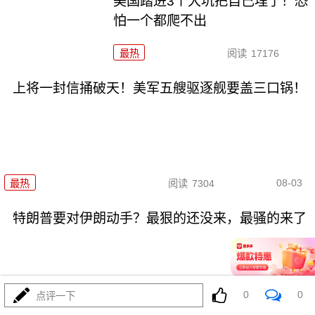
美国踏进3个大坑把自己埋了！恐
怕一个都爬不出
最热
阅读
17176
上将一封信捅破天！美军五艘驱逐舰要盖三口锅！
08-03
最热
阅读
7304
特朗普要对伊朗动手？最狠的还没来，最骚的来了
0
0
点评一下
08-03
最热
阅读
5896