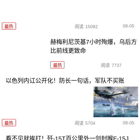
08-05
最热
阅读
15082
赫梅利尼茨基7小时殉爆，乌后方
比前线更致命
最热
阅读
7737
以色列内讧公开化！防长一句话，军队不买账
08-05
最热
阅读
5704
看不见就挨打！歼-15T百公里外一剑封喉F-15J