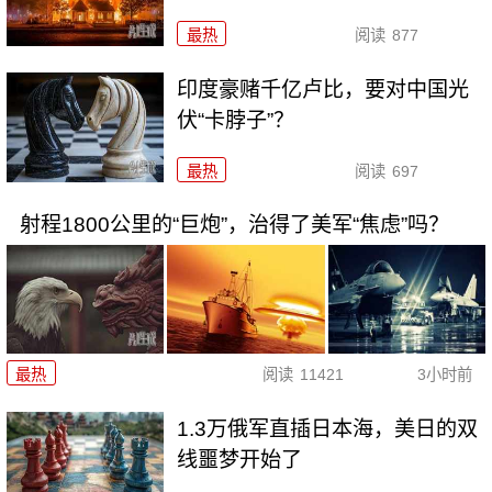
最热
阅读
877
印度豪赌千亿卢比，要对中国光
伏“卡脖子”？
最热
阅读
697
射程1800公里的“巨炮”，治得了美军“焦虑”吗？
最热
阅读
11421
3小时前
1.3万俄军直插日本海，美日的双
线噩梦开始了