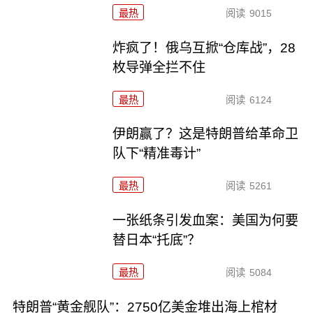
最热
阅读
9015
炸疯了！俄乌互掀“仓库战”，28
枚导弹全拦不住
最热
阅读
6124
伊朗赢了？这是特朗普给革命卫
队下“精准毒计”
最热
阅读
5261
一张纸条引发血案：美国为何要
替日本“托底”？
最热
阅读
5084
特朗普“黄金舰队”：2750亿美金堆出海上棺材