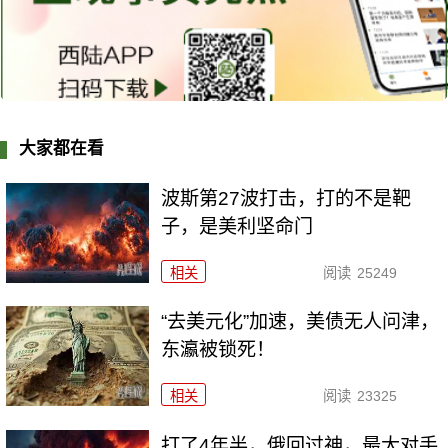
大家都在看
波斯第27波打击，打的不是靶
子，是美利坚命门
相关
阅读
25249
“去美元化”加速，美债无人问津，
东瀛被锁死！
相关
阅读
23325
打了4年半，俄回过神，最大对手