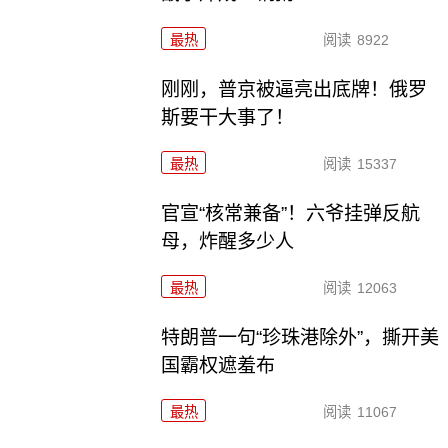
最热
阅读
8922
刚刚，普京被逼亮出底牌！俄罗
斯要干大事了！
最热
阅读
15337
官宣“核常兼备”！六爷挂弹反航
母，炸醒多少人
最热
阅读
12063
特朗普一句“珍珠港除外”，撕开美
国霸权遮羞布
最热
阅读
11067