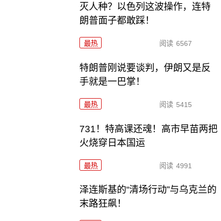
灭人种？以色列这波操作，连特
朗普面子都敢踩！
最热
阅读
6567
特朗普刚说要谈判，伊朗又是反
手就是一巴掌！
最热
阅读
5415
731！特高课还魂！高市早苗两把
火烧穿日本国运
最热
阅读
4991
泽连斯基的“清场行动”与乌克兰的
末路狂飙！