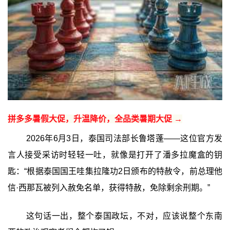
拼多多暑假大促，升温降价，全品类暑期大促 →
2026年6月3日，泰国司法部长鲁塔蓬——这位官方发
言人接受采访时轻轻一吐，就像是打开了潘多拉魔盒的钥
匙：“根据泰国国王哇集拉隆功2日颁布的特赦令，前总理他
信·西那瓦被列入赦免名单，获得特赦，免除剩余刑期。”
这句话一出，整个泰国政坛，不对，应该说整个东南