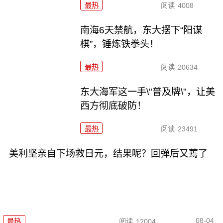
最热
阅读
4008
南海6天禁航，东大摆下“阳谋
棋”，锤炼铁拳头！
最热
阅读
20634
东大海军这一手\"普及牌\"，让美
西方彻底破防！
最热
阅读
23491
美利坚亲自下场救日元，结果呢？回弹后又蔫了
08-04
最热
阅读
12004