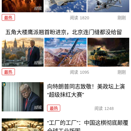
最热
阅读
1820
刚刚
五角大楼鹰派翘首盼进京，北京连门缝都没给留
最热
阅读
1095
刚刚
向特朗普同志致敬！美政坛上演
“超级抹红大赛”
最热
阅读
1248
“工厂的工厂”：中国这棋彻底颠覆