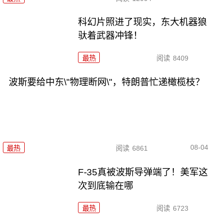
科幻片照进了现实，东大机器狼
驮着武器冲锋！
最热
阅读
8409
波斯要给中东\"物理断网\"，特朗普忙递橄榄枝？
08-04
最热
阅读
6861
F-35真被波斯导弹端了！美军这
次到底输在哪
最热
阅读
6723