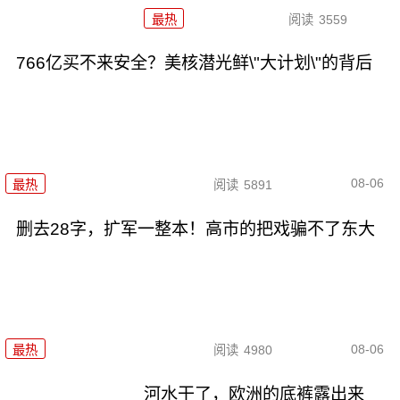
最热
阅读
3559
766亿买不来安全？美核潜光鲜\"大计划\"的背后
08-06
最热
阅读
5891
删去28字，扩军一整本！高市的把戏骗不了东大
08-06
最热
阅读
4980
河水干了，欧洲的底裤露出来