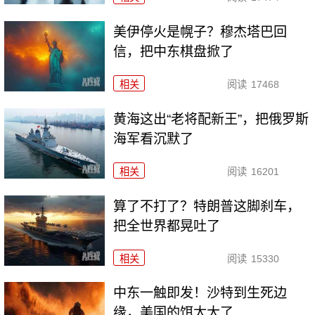
美伊停火是幌子？穆杰塔巴回
信，把中东棋盘掀了
相关
阅读
17468
黄海这出“老将配新王”，把俄罗斯
海军看沉默了
相关
阅读
16201
算了不打了？特朗普这脚刹车，
把全世界都晃吐了
相关
阅读
15330
中东一触即发！沙特到生死边
缘，美国的饵太大了