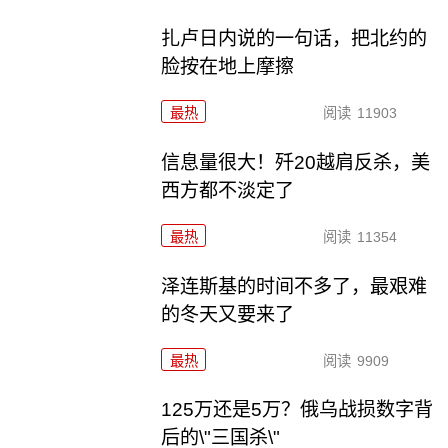
扎卢日内说的一句话，把北约的
脸按在地上摩擦
最热
阅读
11903
信息量很大！歼20越肩反杀，美
西方都不淡定了
最热
阅读
11354
泽连斯基的时间不多了，最艰难
的冬天又要来了
最热
阅读
9909
125万还是5万？俄乌战损数字背
后的\"三国杀\"