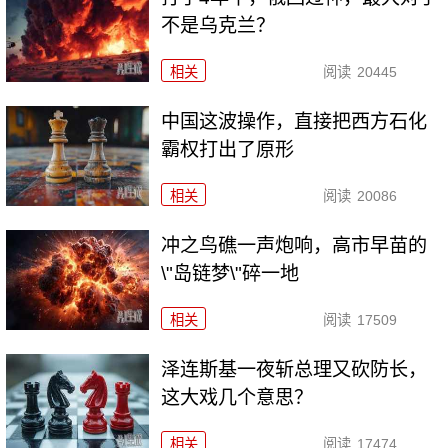
不是乌克兰？
相关
阅读
20445
中国这波操作，直接把西方石化
霸权打出了原形
相关
阅读
20086
冲之鸟礁一声炮响，高市早苗的
\"岛链梦\"碎一地
相关
阅读
17509
泽连斯基一夜斩总理又砍防长，
这大戏几个意思？
相关
阅读
17474