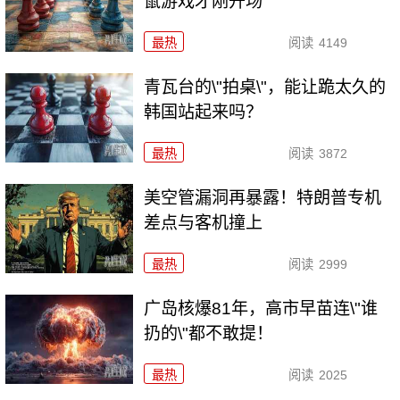
鼠游戏才刚开场
最热
阅读
4149
青瓦台的\"拍桌\"，能让跪太久的
韩国站起来吗？
最热
阅读
3872
美空管漏洞再暴露！特朗普专机
差点与客机撞上
最热
阅读
2999
广岛核爆81年，高市早苗连\"谁
扔的\"都不敢提！
最热
阅读
2025