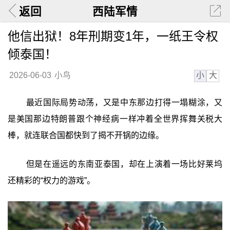
返回
西陆军情
他信出狱！8年刑期变1年，一纸王令权
倾泰国！
小
大
2026-06-03
小鸟
最近国际局势动荡，又是中东那边打得一塌糊涂，又
是美国那边特朗普跟个神经病一样冲着全世界挥舞关税大
棒，就连联合国都快到了揭不开锅的边缘。
但是在遥远的东南亚泰国，却在上演着一场比好莱坞
还精彩的“权力的游戏”。