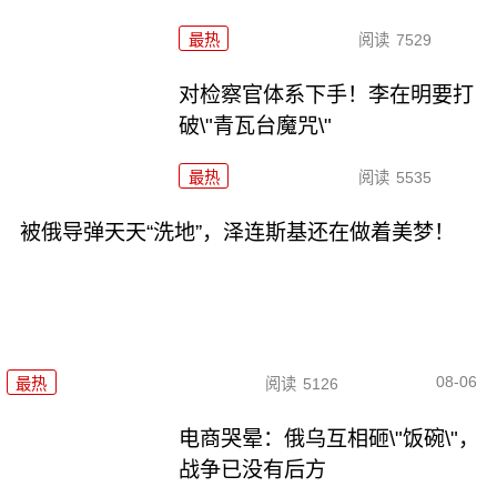
最热
阅读
7529
对检察官体系下手！李在明要打
破\"青瓦台魔咒\"
最热
阅读
5535
被俄导弹天天“洗地”，泽连斯基还在做着美梦！
08-06
最热
阅读
5126
电商哭晕：俄乌互相砸\"饭碗\"，
战争已没有后方