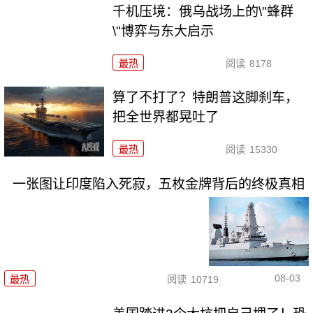
千机压境：俄乌战场上的\"蜂群
\"博弈与东大启示
最热
阅读
8178
算了不打了？特朗普这脚刹车，
把全世界都晃吐了
最热
阅读
15330
一张图让印度陷入死寂，五枚金牌背后的终极真相
08-03
最热
阅读
10719