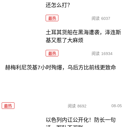
还怎么打？
最热
阅读
6037
土耳其货船在黑海遭袭，泽连斯
基又惹了大麻烦
最热
阅读
16934
赫梅利尼茨基7小时殉爆，乌后方比前线更致命
08-05
最热
阅读
8692
以色列内讧公开化！防长一句