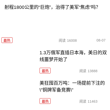
射程1800公里的“巨炮”，治得了美军“焦虑”吗？
08-07
最热
阅读
16008
1.3万俄军直插日本海，美日的双
线噩梦开始了
最热
阅读
13888
美狂囤百万吨：一场提前下注的
\"铜牌军备竞赛\"
最热
阅读
11463