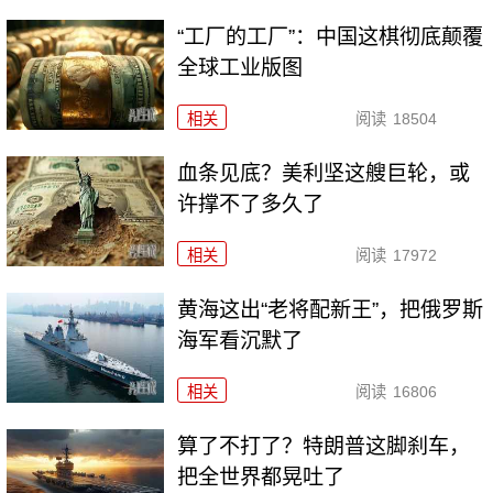
“工厂的工厂”：中国这棋彻底颠覆
全球工业版图
相关
阅读
18504
血条见底？美利坚这艘巨轮，或
许撑不了多久了
相关
阅读
17972
黄海这出“老将配新王”，把俄罗斯
海军看沉默了
相关
阅读
16806
算了不打了？特朗普这脚刹车，
把全世界都晃吐了