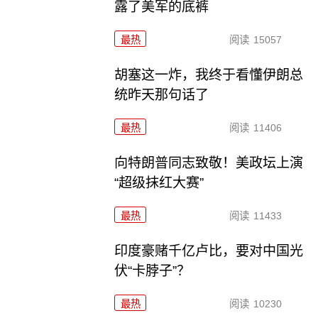
露了美军的底裤
最热
阅读
15057
胡塞这一炸，我终于看懂伊朗总
统昨天那句话了
最热
阅读
11406
向特朗普同志致敬！美政坛上演
“超级抹红大赛”
最热
阅读
11433
印度豪赌千亿卢比，要对中国光
伏“卡脖子”？
最热
阅读
10230