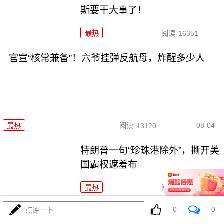
斯要干大事了！
最热
阅读
16351
官宣“核常兼备”！六爷挂弹反航母，炸醒多少人
08-04
最热
阅读
13120
特朗普一句“珍珠港除外”，撕开美
国霸权遮羞布
最热
阅读
12075
0
0
点评一下
灭人种？以色列这波操作，连特