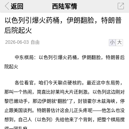
返回
西陆军情
以色列引爆火药桶，伊朗翻脸，特朗普
后院起火
小
大
2026-06-03
自由
中东棋局：以色列引爆火药桶，伊朗翻脸，特朗普后
院起火
各位看官，咱们今天聊点硬核的。最近这中东局势，
那叫一个热闹，简直比好莱坞大片还刺激。以色列这边刚对
黎巴嫩动手，那边伊朗就“翻脸”了，封锁霍尔木兹海峡，停
止跟美国谈判。特朗普估计这会儿正头疼呢——他怎么也没
想到，自己人（以色列）先给他来了个背刺，把整个棋局搅
得一团乱麻。