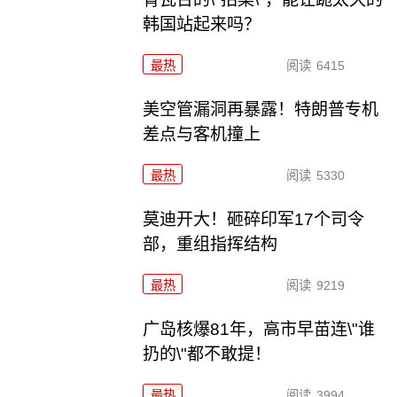
韩国站起来吗？
最热
阅读
6415
美空管漏洞再暴露！特朗普专机
差点与客机撞上
最热
阅读
5330
莫迪开大！砸碎印军17个司令
部，重组指挥结构
最热
阅读
9219
广岛核爆81年，高市早苗连\"谁
扔的\"都不敢提！
最热
阅读
3994