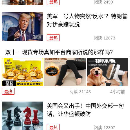
最热
阅读
2459
美军一号人物突然“反水”？特朗普
对伊豪赌玩脱
最热
阅读
12873
双十一现货专场真如平台商家所说的那样吗？
最热
阅读
31145
4小时前
美国会又出手！中国外交部一句
话，让华盛顿破防
最热
阅读
12307