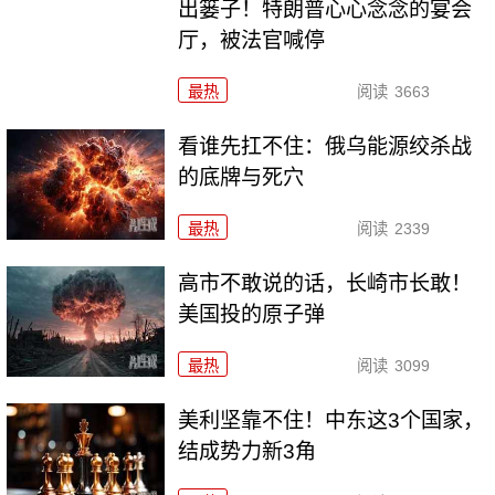
出篓子！特朗普心心念念的宴会
厅，被法官喊停
最热
阅读
3663
看谁先扛不住：俄乌能源绞杀战
的底牌与死穴
最热
阅读
2339
高市不敢说的话，长崎市长敢！
美国投的原子弹
最热
阅读
3099
美利坚靠不住！中东这3个国家，
结成势力新3角