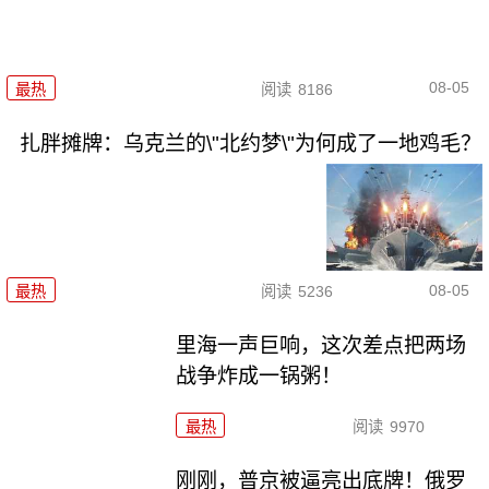
08-05
最热
阅读
8186
扎胖摊牌：乌克兰的\"北约梦\"为何成了一地鸡毛？
08-05
最热
阅读
5236
里海一声巨响，这次差点把两场
战争炸成一锅粥！
最热
阅读
9970
刚刚，普京被逼亮出底牌！俄罗