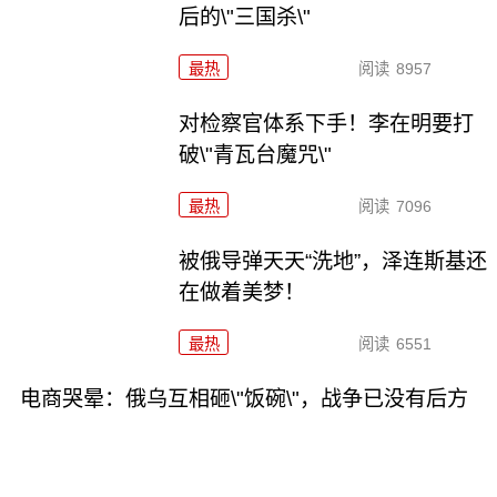
后的\"三国杀\"
最热
阅读
8957
对检察官体系下手！李在明要打
破\"青瓦台魔咒\"
最热
阅读
7096
被俄导弹天天“洗地”，泽连斯基还
在做着美梦！
最热
阅读
6551
电商哭晕：俄乌互相砸\"饭碗\"，战争已没有后方