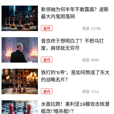
新领袖为何半年不敢露面？波斯
最大内鬼刚落网
最热
阅读
10785
普京终于想明白了？不把乌打
废，麻烦就无穷尽
最热
阅读
8585
铁打的“6爷”，是如何熬成了东大
的战略名片？
最热
阅读
7212
水面拉跨！美利坚19艘攻击核潜
艇改\"暗杀艇\"？