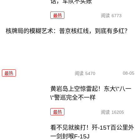
话，军队不买账
最热
阅读
6773
核牌局的模糊艺术：普京核红线，到底有多红？
08-05
最热
阅读
5470
黄岩岛上空惊雷起！东大\"八一
\"警巡完全不一样
最热
阅读
16205
看不见就挨打！歼-15T百公里外
一剑封喉F-15J