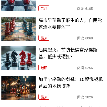
最热
阅读
6105
高市早苗动了麻生的人，自民党
这潭水要搅浑了
最热
阅读
6068
后院起火，前防长逼宫泽连斯
基，低头或硬扛？
最热
阅读
5256
加里宁格勒的剑锋：10架俄战机
背后的地缘博弈
最热
阅读
3826