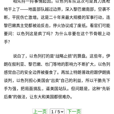
咱先捋一捋事情起因。以色列军队这次可是真刀真枪
地干上了——地面部队越过边界，深入黎巴嫩南部，空袭不
断，平民伤亡激增。这是二十年来最大规模的军事行动，连
黎巴嫩真主党都被迫反击，停火协议成了废纸。看官们可能
要问：以色列这是疯了吗？为什么非要在这个节骨眼上动
手？
说白了，以色列打的是“战略止损”的算盘。这些年，伊
朗在叙利亚、黎巴嫩、也门等地的影响力不断扩大，以色列
感觉自己的安全边界被蚕食了。再加上特朗普政府跟伊朗搞
谈判，以色列担心美国会“出卖”自己的利益，所以干脆先下
手为强，把局面搞乱，逼美国站队。但问题是，这种“先斩
后奏”的做法，让东大和美国都很难办。
上一页
下一页