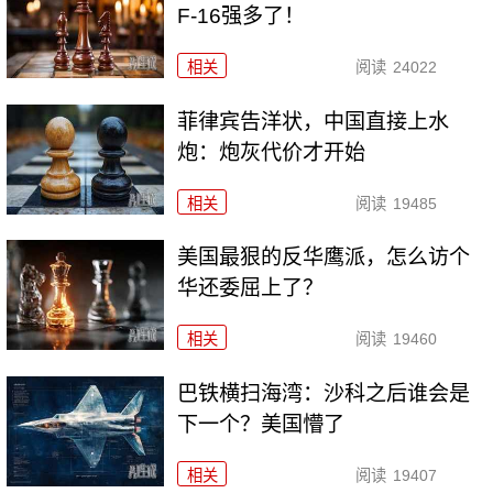
F-16强多了！
相关
阅读
24022
菲律宾告洋状，中国直接上水
炮：炮灰代价才开始
相关
阅读
19485
美国最狠的反华鹰派，怎么访个
华还委屈上了？
相关
阅读
19460
巴铁横扫海湾：沙科之后谁会是
下一个？美国懵了
相关
阅读
19407