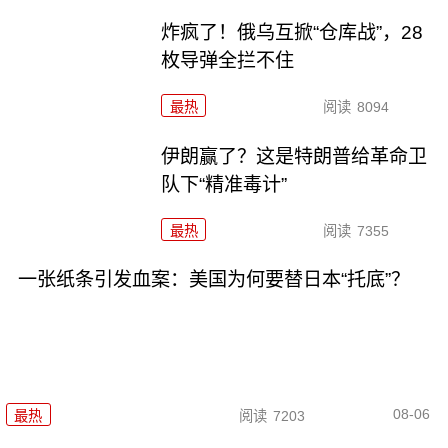
炸疯了！俄乌互掀“仓库战”，28
枚导弹全拦不住
最热
阅读
8094
伊朗赢了？这是特朗普给革命卫
队下“精准毒计”
最热
阅读
7355
一张纸条引发血案：美国为何要替日本“托底”？
08-06
最热
阅读
7203