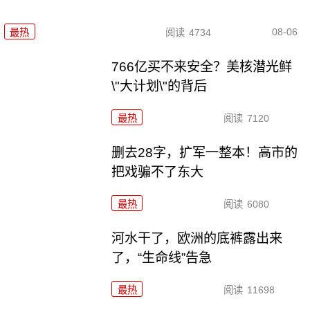
08-06
最热
阅读
4734
766亿买不来安全？美核潜光鲜
\"大计划\"的背后
最热
阅读
7120
删去28字，扩军一整本！高市的
把戏骗不了东大
最热
阅读
6080
河水干了，欧洲的底裤露出来
了，“生命线”告急
最热
阅读
11698