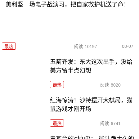
美利坚一场电子战演习，把自家救护机送了命！
08-07
最热
阅读
10197
五箭齐发：东大这次出手，没给
美方留半点幻想
最热
阅读
8020
红海惊涛！沙特摆开大棋局，猫
鼠游戏才刚开场
最热
阅读
6741
青瓦台的\"拍桌\"，能让跪太久的