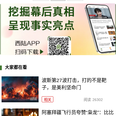
大家都在看
波斯第27波打击，打的不是靶
子，是美利坚命门
相关
阅读
26302
阿塞拜疆飞行员夸赞“枭龙”：比比