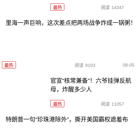
最热
阅读
14347
里海一声巨响，这次差点把两场战争炸成一锅粥！
08-05
最热
阅读
8103
官宣“核常兼备”！六爷挂弹反航
母，炸醒多少人
最热
阅读
11057
特朗普一句“珍珠港除外”，撕开美国霸权遮羞布