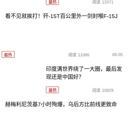
最热
阅读
13371
看不见就挨打！歼-15T百公里外一剑封喉F-15J
08-05
最热
阅读
11086
印度满世界绕了一大圈，最后发
现还是中国好？
最热
阅读
10829
赫梅利尼茨基7小时殉爆，乌后方比前线更致命