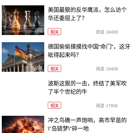
美国最狠的反华鹰派，怎么访个
华还委屈上了？
相关
阅读
18488
德国偷偷摸摸找中国“命门”，这牙
呲得起来吗？
相关
阅读
18408
波斯这狠厉一击，终结了美军吹
了半个世纪的牛
相关
阅读
17806
冲之鸟礁一声炮响，高市早苗的
\"岛链梦\"碎一地