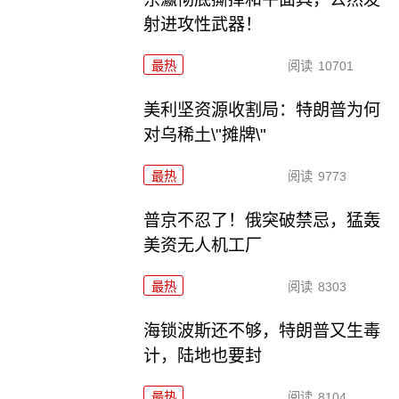
射进攻性武器！
最热
阅读
10701
美利坚资源收割局：特朗普为何
对乌稀土\"摊牌\"
最热
阅读
9773
普京不忍了！俄突破禁忌，猛轰
美资无人机工厂
最热
阅读
8303
海锁波斯还不够，特朗普又生毒
计，陆地也要封
最热
阅读
8104