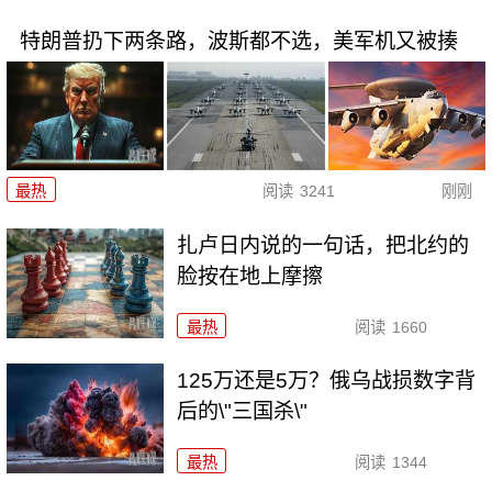
特朗普扔下两条路，波斯都不选，美军机又被揍
最热
阅读
3241
刚刚
扎卢日内说的一句话，把北约的
脸按在地上摩擦
最热
阅读
1660
125万还是5万？俄乌战损数字背
后的\"三国杀\"
最热
阅读
1344