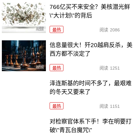
766亿买不来安全？美核潜光鲜
\"大计划\"的背后
最热
阅读
2086
信息量很大！歼20越肩反杀，美
西方都不淡定了
最热
阅读
1251
泽连斯基的时间不多了，最艰难
的冬天又要来了
最热
阅读
1151
对检察官体系下手！李在明要打
破\"青瓦台魔咒\"