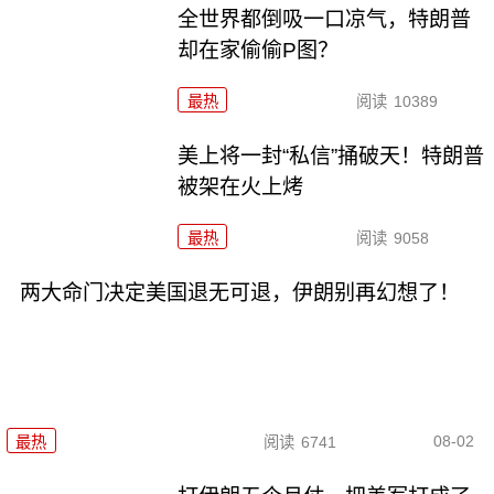
全世界都倒吸一口凉气，特朗普
却在家偷偷P图？
最热
阅读
10389
美上将一封“私信”捅破天！特朗普
被架在火上烤
最热
阅读
9058
两大命门决定美国退无可退，伊朗别再幻想了！
08-02
最热
阅读
6741