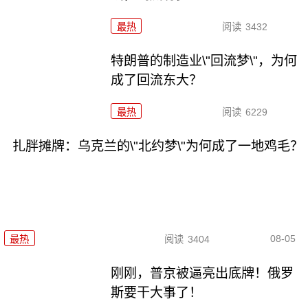
最热
阅读
3432
特朗普的制造业\"回流梦\"，为何
成了回流东大？
最热
阅读
6229
扎胖摊牌：乌克兰的\"北约梦\"为何成了一地鸡毛？
08-05
最热
阅读
3404
刚刚，普京被逼亮出底牌！俄罗
斯要干大事了！