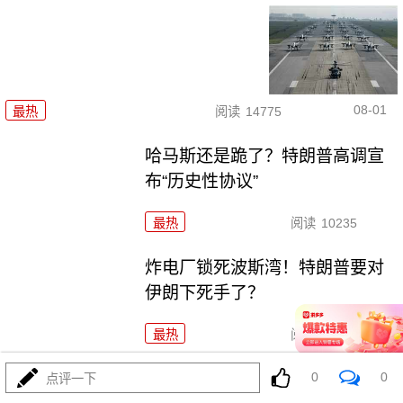
08-01
最热
阅读
14775
哈马斯还是跪了？特朗普高调宣
布“历史性协议”
最热
阅读
10235
炸电厂锁死波斯湾！特朗普要对
伊朗下死手了？
最热
阅读
8840
6万移民一夜涌入西班牙，摩洛哥
0
0
点评一下