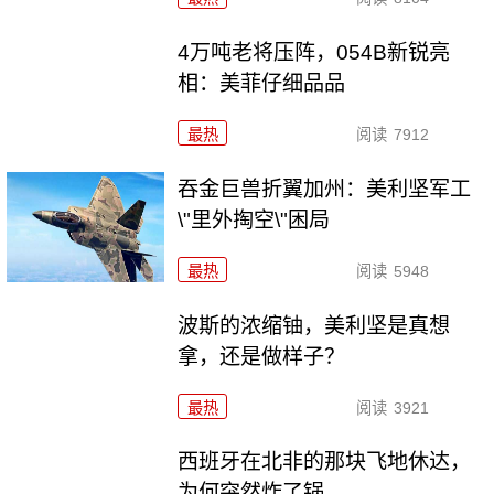
4万吨老将压阵，054B新锐亮
相：美菲仔细品品
最热
阅读
7912
吞金巨兽折翼加州：美利坚军工
\"里外掏空\"困局
最热
阅读
5948
波斯的浓缩铀，美利坚是真想
拿，还是做样子？
最热
阅读
3921
西班牙在北非的那块飞地休达，
为何突然炸了锅