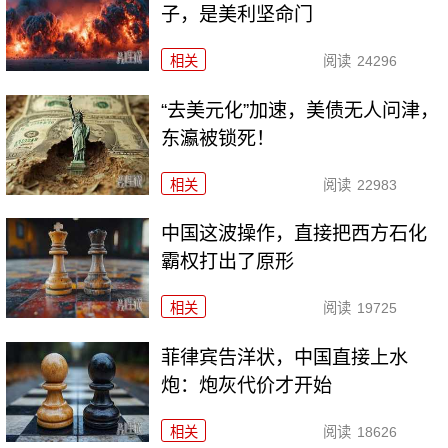
子，是美利坚命门
相关
阅读
24296
“去美元化”加速，美债无人问津，
东瀛被锁死！
相关
阅读
22983
中国这波操作，直接把西方石化
霸权打出了原形
相关
阅读
19725
菲律宾告洋状，中国直接上水
炮：炮灰代价才开始
相关
阅读
18626