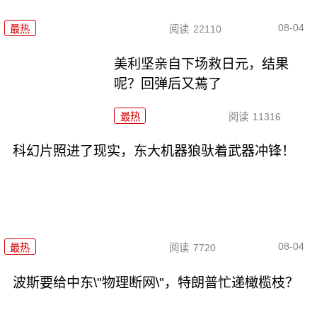
08-04
最热
阅读
22110
美利坚亲自下场救日元，结果
呢？回弹后又蔫了
最热
阅读
11316
科幻片照进了现实，东大机器狼驮着武器冲锋！
08-04
最热
阅读
7720
波斯要给中东\"物理断网\"，特朗普忙递橄榄枝？