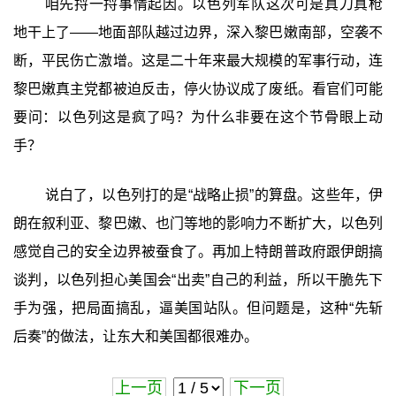
咱先捋一捋事情起因。以色列军队这次可是真刀真枪
地干上了——地面部队越过边界，深入黎巴嫩南部，空袭不
断，平民伤亡激增。这是二十年来最大规模的军事行动，连
黎巴嫩真主党都被迫反击，停火协议成了废纸。看官们可能
要问：以色列这是疯了吗？为什么非要在这个节骨眼上动
手？
说白了，以色列打的是“战略止损”的算盘。这些年，伊
朗在叙利亚、黎巴嫩、也门等地的影响力不断扩大，以色列
感觉自己的安全边界被蚕食了。再加上特朗普政府跟伊朗搞
谈判，以色列担心美国会“出卖”自己的利益，所以干脆先下
手为强，把局面搞乱，逼美国站队。但问题是，这种“先斩
后奏”的做法，让东大和美国都很难办。
上一页
下一页