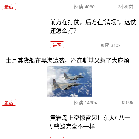
最热
阅读
4080
2小时前
前方在打仗，后方在“清场”，这仗
还怎么打？
最热
阅读
3402
土耳其货船在黑海遭袭，泽连斯基又惹了大麻烦
08-05
最热
阅读
14304
黄岩岛上空惊雷起！东大\"八一
\"警巡完全不一样