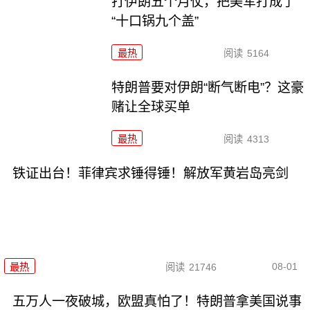
打伊朗五个月仗，把美军打成了
“十口锅九个盖”
最热
阅读
5164
特朗普要对伊朗“断气断电”？这豪
赌让全球买单
最热
阅读
4313
铁证出台！菲律宾求锤得锤！解放军黄岩岛亮剑
08-01
最热
阅读
21746
五万人一夜破城，欧盟真怕了！特朗普拿美国说事