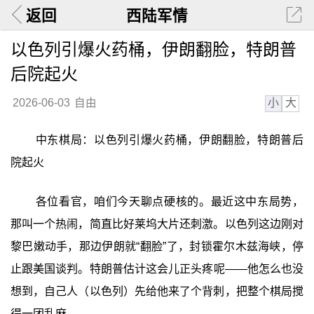
返回
西陆军情
以色列引爆火药桶，伊朗翻脸，特朗普
后院起火
小
大
2026-06-03
自由
中东棋局：以色列引爆火药桶，伊朗翻脸，特朗普后
院起火
各位看官，咱们今天聊点硬核的。最近这中东局势，
那叫一个热闹，简直比好莱坞大片还刺激。以色列这边刚对
黎巴嫩动手，那边伊朗就“翻脸”了，封锁霍尔木兹海峡，停
止跟美国谈判。特朗普估计这会儿正头疼呢——他怎么也没
想到，自己人（以色列）先给他来了个背刺，把整个棋局搅
得一团乱麻。