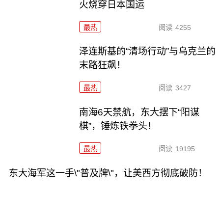
火烧穿日本国运
最热
阅读
4255
泽连斯基的“清场行动”与乌克兰的
末路狂飙！
最热
阅读
3427
南海6天禁航，东大摆下“阳谋
棋”，锤炼铁拳头！
最热
阅读
19195
东大海军这一手\"普及牌\"，让美西方彻底破防！