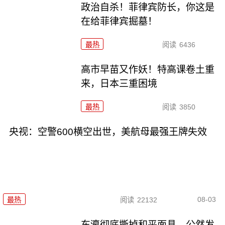
政治自杀！菲律宾防长，你这是
在给菲律宾掘墓！
最热
阅读
6436
高市早苗又作妖！特高课卷土重
来，日本三重困境
最热
阅读
3850
央视：空警600横空出世，美航母最强王牌失效
08-03
最热
阅读
22132
东瀛彻底撕掉和平面具，公然发