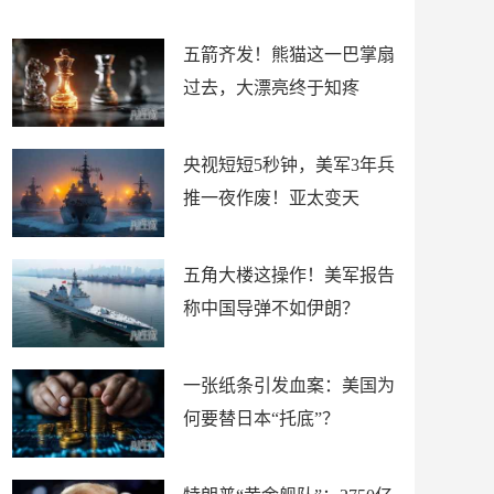
底”？
材
五箭齐发！熊猫这一巴掌扇
过去，大漂亮终于知疼
央视短短5秒钟，美军3年兵
推一夜作废！亚太变天
五角大楼这操作！美军报告
称中国导弹不如伊朗？
一张纸条引发血案：美国为
何要替日本“托底”？