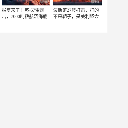
报复来了！苏-57雷霆一
波斯第27波打击，打的
击，7000吨粮船沉海底
不是靶子，是美利坚命
门