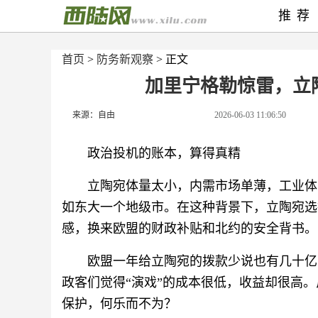
推荐
首页
>
防务新观察
> 正文
加里宁格勒惊雷，立
来源：自由
2026-06-03 11:06:50
政治投机的账本，算得真精
立陶宛体量太小，内需市场单薄，工业体系
如东大一个地级市。在这种背景下，立陶宛选
感，换来欧盟的财政补贴和北约的安全背书。
欧盟一年给立陶宛的拨款少说也有几十亿
政客们觉得“演戏”的成本很低，收益却很高
保护，何乐而不为？