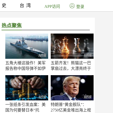
历史
台湾
APP访问
登录
热点聚焦
五角大楼这操作！美军
五箭齐发！熊猫这一巴
报告称中国导弹不如伊
掌扇过去，大漂亮终于
朗？
知疼
一张纸条引发血案：美
特朗普“黄金舰队”：
国为何要替日本“托
2750亿美金堆出海上棺