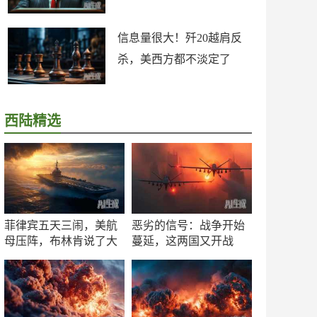
信息量很大！歼20越肩反
杀，美西方都不淡定了
西陆精选
菲律宾五天三闹，美航
恶劣的信号：战争开始
母压阵，布林肯说了大
蔓延，这两国又开战
实话
了！