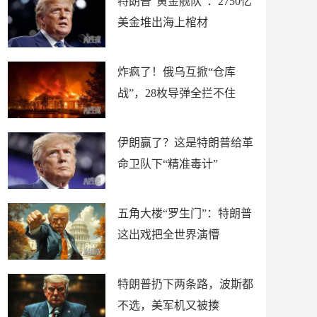
特朗普“黄金舰队”：2750亿
美金堆出海上棺材
炸疯了！俄乌互掀“仓库
战”，28枚导弹全拦不住
伊朗赢了？这是特朗普给革
命卫队下“精准毒计”
五角大楼“罗生门”：特朗普
这出戏把全世界演懵
特朗普扔下两条路，波斯都
不选，美军机又被揍