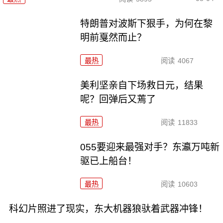
特朗普对波斯下狠手，为何在黎
明前戛然而止？
最热
阅读
4067
美利坚亲自下场救日元，结果
呢？回弹后又蔫了
最热
阅读
11833
055要迎来最强对手？东瀛万吨新
驱已上船台！
最热
阅读
10603
科幻片照进了现实，东大机器狼驮着武器冲锋！