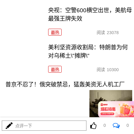
央视：空警600横空出世，美航母
最强王牌失效
最热
阅读
23078
美利坚资源收割局：特朗普为何
对乌稀土\"摊牌\"
最热
阅读
10300
普京不忍了！俄突破禁忌，猛轰美资无人机工厂
08-03
最热
阅读
8754
0
0
点评一下