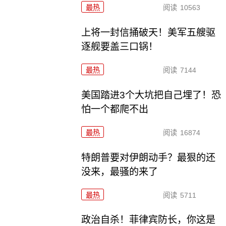
最热
阅读
10563
上将一封信捅破天！美军五艘驱
逐舰要盖三口锅！
最热
阅读
7144
美国踏进3个大坑把自己埋了！恐
怕一个都爬不出
最热
阅读
16874
特朗普要对伊朗动手？最狠的还
没来，最骚的来了
最热
阅读
5711
政治自杀！菲律宾防长，你这是