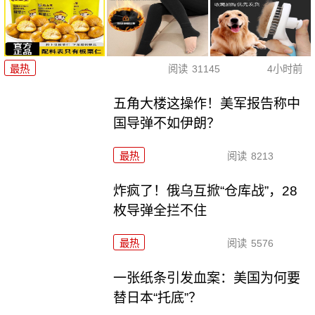
最热
阅读
31145
4小时前
五角大楼这操作！美军报告称中
国导弹不如伊朗？
最热
阅读
8213
炸疯了！俄乌互掀“仓库战”，28
枚导弹全拦不住
最热
阅读
5576
一张纸条引发血案：美国为何要
替日本“托底”？