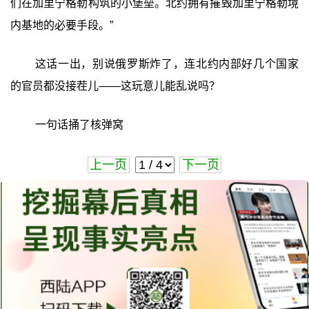
们在加里宁格勒构筑的小堡垒。北约拥有摧毁加里宁格勒境
内基地的必要手段。”
这话一出，别说俄罗斯炸了，连北约内部好几个国家
的官员都没接茬儿——这玩意儿能乱说吗？
一句话捅了核弹窝
上一页
下一页