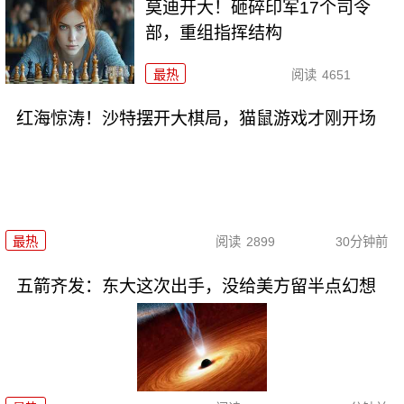
莫迪开大！砸碎印军17个司令
部，重组指挥结构
最热
阅读
4651
红海惊涛！沙特摆开大棋局，猫鼠游戏才刚开场
最热
阅读
2899
30分钟前
五箭齐发：东大这次出手，没给美方留半点幻想