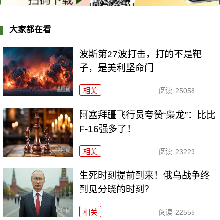
大家都在看
波斯第27波打击，打的不是靶
子，是美利坚命门
相关
阅读
25058
阿塞拜疆飞行员夸赞“枭龙”：比比
F-16强多了！
相关
阅读
23223
生死时刻提前到来！俄乌战争终
到见分晓的时刻？
相关
阅读
22555