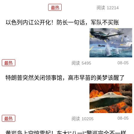
最热
阅读
12214
以色列内讧公开化！防长一句话，军队不买账
08-05
最热
阅读
5495
特朗普突然关闭领事馆，高市早苗的美梦该醒了
08-05
最热
阅读
10205
黄岩岛上空惊雷起！东大\"八一\"警巡完全不一样