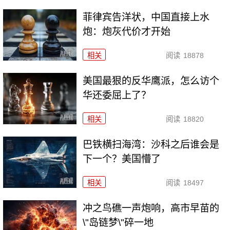
菲律宾告洋状，中国直接上水
炮：炮灰代价才开始
相关
阅读
18878
美国最狠的反华鹰派，怎么访个
华还委屈上了？
相关
阅读
18820
巴铁横扫海湾：沙科之后谁会是
下一个？美国懵了
相关
阅读
18497
冲之鸟礁一声炮响，高市早苗的
\"岛链梦\"碎一地