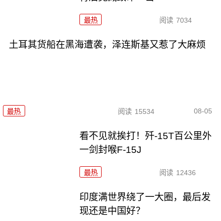
最热
阅读
7034
土耳其货船在黑海遭袭，泽连斯基又惹了大麻烦
08-05
最热
阅读
15534
看不见就挨打！歼-15T百公里外
一剑封喉F-15J
最热
阅读
12436
印度满世界绕了一大圈，最后发
现还是中国好？