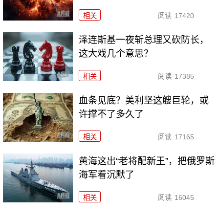
相关
阅读
17420
泽连斯基一夜斩总理又砍防长，
这大戏几个意思？
相关
阅读
17385
血条见底？美利坚这艘巨轮，或
许撑不了多久了
相关
阅读
17165
黄海这出“老将配新王”，把俄罗斯
海军看沉默了
相关
阅读
16045