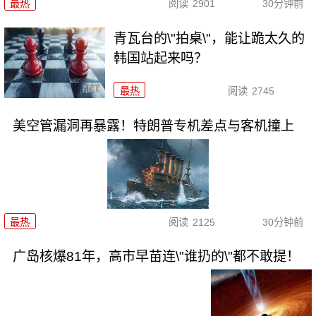
最热
阅读
2901
30分钟前
青瓦台的\"拍桌\"，能让跪太久的
韩国站起来吗？
最热
阅读
2745
美空管漏洞再暴露！特朗普专机差点与客机撞上
最热
阅读
2125
30分钟前
广岛核爆81年，高市早苗连\"谁扔的\"都不敢提！