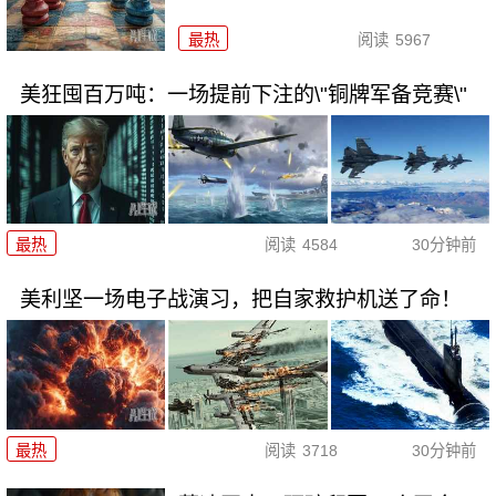
最热
阅读
5967
美狂囤百万吨：一场提前下注的\"铜牌军备竞赛\"
最热
阅读
4584
30分钟前
美利坚一场电子战演习，把自家救护机送了命！
最热
阅读
3718
30分钟前