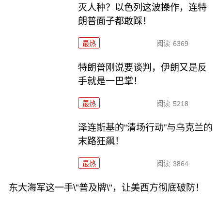
灭人种？以色列这波操作，连特
朗普面子都敢踩！
最热
阅读
6369
特朗普刚说要谈判，伊朗又是反
手就是一巴掌！
最热
阅读
5218
泽连斯基的“清场行动”与乌克兰的
末路狂飙！
最热
阅读
3864
东大海军这一手\"普及牌\"，让美西方彻底破防！