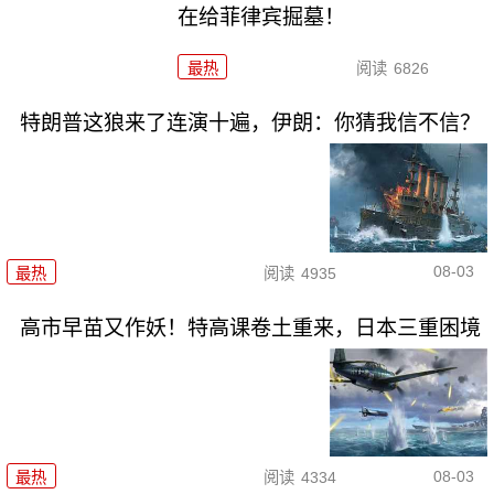
在给菲律宾掘墓！
最热
阅读
6826
特朗普这狼来了连演十遍，伊朗：你猜我信不信？
08-03
最热
阅读
4935
高市早苗又作妖！特高课卷土重来，日本三重困境
08-03
最热
阅读
4334