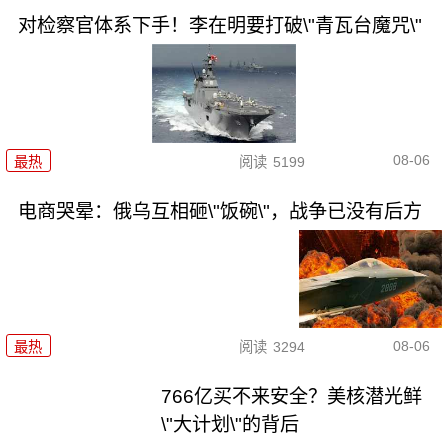
对检察官体系下手！李在明要打破\"青瓦台魔咒\"
08-06
最热
阅读
5199
电商哭晕：俄乌互相砸\"饭碗\"，战争已没有后方
08-06
最热
阅读
3294
766亿买不来安全？美核潜光鲜
\"大计划\"的背后