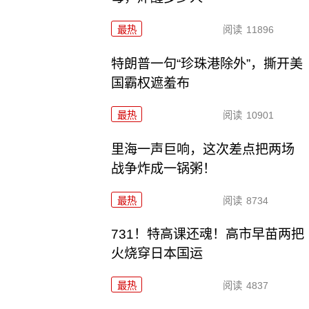
最热
阅读
11896
特朗普一句“珍珠港除外”，撕开美
国霸权遮羞布
最热
阅读
10901
里海一声巨响，这次差点把两场
战争炸成一锅粥！
最热
阅读
8734
731！特高课还魂！高市早苗两把
火烧穿日本国运
最热
阅读
4837