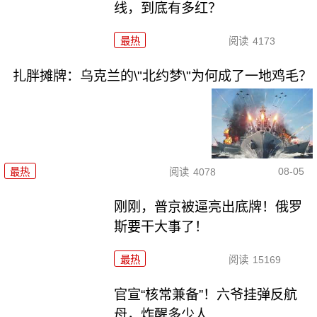
线，到底有多红？
最热
阅读
4173
扎胖摊牌：乌克兰的\"北约梦\"为何成了一地鸡毛？
08-05
最热
阅读
4078
刚刚，普京被逼亮出底牌！俄罗
斯要干大事了！
最热
阅读
15169
官宣“核常兼备”！六爷挂弹反航
母，炸醒多少人