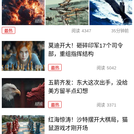
最热
阅读
4347
35分钟前
莫迪开大！砸碎印军17个司令
部，重组指挥结构
最热
阅读
5042
五箭齐发：东大这次出手，没给
美方留半点幻想
最热
阅读
3371
红海惊涛！沙特摆开大棋局，猫
鼠游戏才刚开场