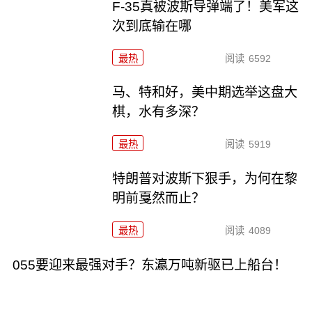
F-35真被波斯导弹端了！美军这
次到底输在哪
最热
阅读
6592
马、特和好，美中期选举这盘大
棋，水有多深？
最热
阅读
5919
特朗普对波斯下狠手，为何在黎
明前戛然而止？
最热
阅读
4089
055要迎来最强对手？东瀛万吨新驱已上船台！