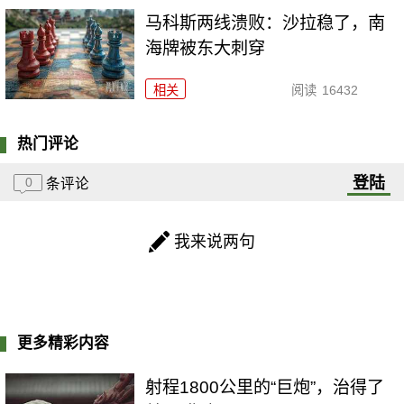
马科斯两线溃败：沙拉稳了，南
海牌被东大刺穿
相关
阅读
16432
热门评论
登陆
0
条评论
我来说两句
更多精彩内容
射程1800公里的“巨炮”，治得了