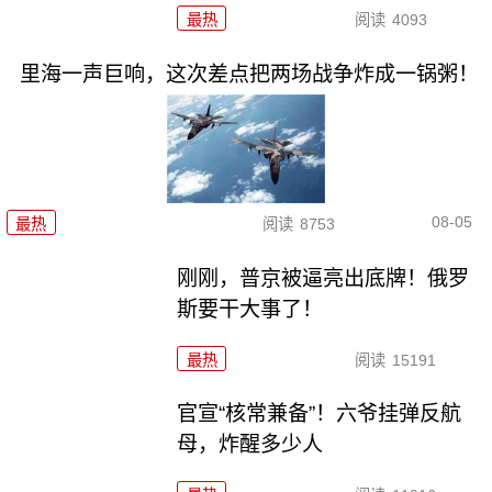
最热
阅读
4093
里海一声巨响，这次差点把两场战争炸成一锅粥！
08-05
最热
阅读
8753
刚刚，普京被逼亮出底牌！俄罗
斯要干大事了！
最热
阅读
15191
官宣“核常兼备”！六爷挂弹反航
母，炸醒多少人