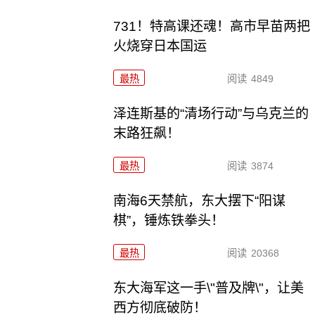
731！特高课还魂！高市早苗两把
火烧穿日本国运
最热
阅读
4849
泽连斯基的“清场行动”与乌克兰的
末路狂飙！
最热
阅读
3874
南海6天禁航，东大摆下“阳谋
棋”，锤炼铁拳头！
最热
阅读
20368
东大海军这一手\"普及牌\"，让美
西方彻底破防！