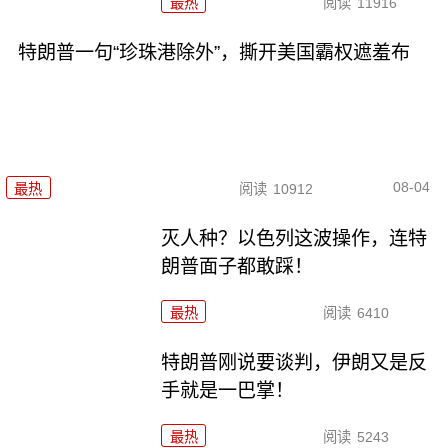
最热
阅读
11916
特朗普一句“珍珠港除外”，撕开美国霸权遮羞布
08-04
最热
阅读
10912
灭人种？以色列这波操作，连特
朗普面子都敢踩！
最热
阅读
6410
特朗普刚说要谈判，伊朗又是反
手就是一巴掌！
最热
阅读
5243