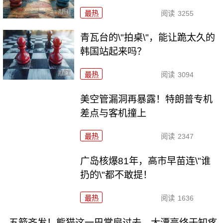
最热
阅读
3255
青瓦台的\"拍桌\"，能让跪太久的
韩国站起来吗？
最热
阅读
3094
美空管漏洞再暴露！特朗普专机
差点与客机撞上
最热
阅读
2347
广岛核爆81年，高市早苗连\"谁
扔的\"都不敢提！
最热
阅读
1636
五箭齐发！熊猫这一巴掌扇过去，大漂亮终于知疼