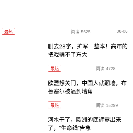
08-06
最热
阅读
5625
删去28字，扩军一整本！高市的
把戏骗不了东大
最热
阅读
4728
欧盟想关门，中国人就翻墙，布
鲁塞尔被逼到墙角
最热
阅读
15299
河水干了，欧洲的底裤露出来
了，“生命线”告急