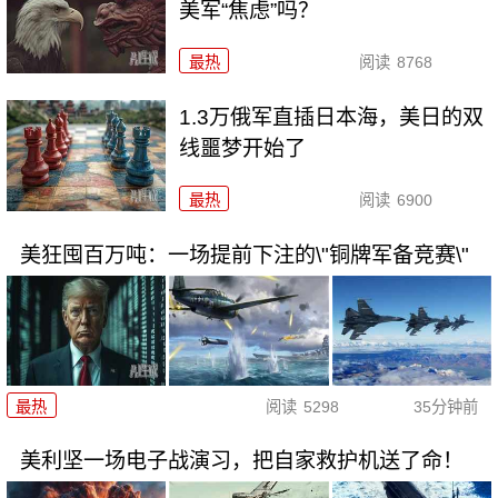
美军“焦虑”吗？
最热
阅读
8768
1.3万俄军直插日本海，美日的双
线噩梦开始了
最热
阅读
6900
美狂囤百万吨：一场提前下注的\"铜牌军备竞赛\"
最热
阅读
5298
35分钟前
美利坚一场电子战演习，把自家救护机送了命！