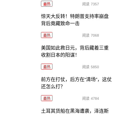
最热
阅读
7357
惊天大反转！特朗普支持率崩盘
背后竟藏致命一击
最热
阅读
7068
美国如此救日元，背后藏着三重
收割日本的阳谋！
最热
阅读
5850
前方在打仗，后方在“清场”，这仗
还怎么打？
最热
阅读
4784
土耳其货船在黑海遭袭，泽连斯