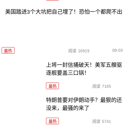
美国踏进3个大坑把自己埋了！恐怕一个都爬不出
08-03
最热
阅读
16919
上将一封信捅破天！美军五艘驱
逐舰要盖三口锅！
最热
阅读
7165
特朗普要对伊朗动手？最狠的还
没来，最骚的来了
最热
阅读
5741