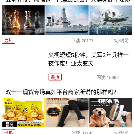
最热
阅读
20177
3小时前
央视短短5秒钟，美军3年兵推一
夜作废！亚太变天
最热
阅读
15668
双十一现货专场真如平台商家所说的那样吗？
最热
阅读
31145
4小时前