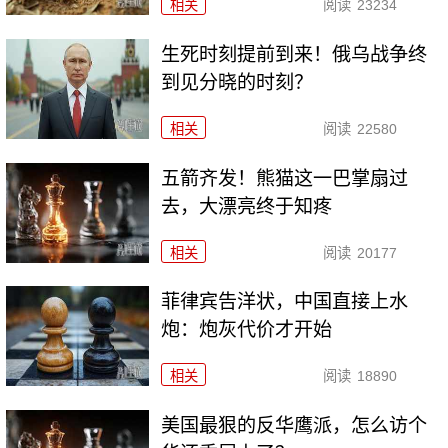
相关
阅读
23234
生死时刻提前到来！俄乌战争终
到见分晓的时刻？
相关
阅读
22580
五箭齐发！熊猫这一巴掌扇过
去，大漂亮终于知疼
相关
阅读
20177
菲律宾告洋状，中国直接上水
炮：炮灰代价才开始
相关
阅读
18890
美国最狠的反华鹰派，怎么访个