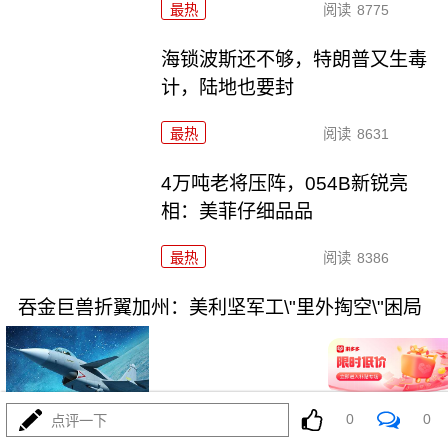
最热
阅读
8775
海锁波斯还不够，特朗普又生毒
计，陆地也要封
最热
阅读
8631
4万吨老将压阵，054B新锐亮
相：美菲仔细品品
最热
阅读
8386
吞金巨兽折翼加州：美利坚军工\"里外掏空\"困局
0
0
点评一下
08-03
最热
阅读
6446