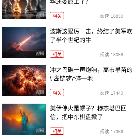
华还委屈上了？
相关
阅读
18830
波斯这狠厉一击，终结了美军吹
了半个世纪的牛
相关
阅读
18058
冲之鸟礁一声炮响，高市早苗的
\"岛链梦\"碎一地
相关
阅读
17440
美伊停火是幌子？穆杰塔巴回
信，把中东棋盘掀了
相关
阅读
17356