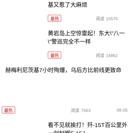
基又惹了大麻烦
最热
阅读
15575
黄岩岛上空惊雷起！东大\"八一
\"警巡完全不一样
最热
阅读
14862
赫梅利尼茨基7小时殉爆，乌后方比前线更致命
08-05
最热
阅读
7563
看不见就挨打！歼-15T百公里外