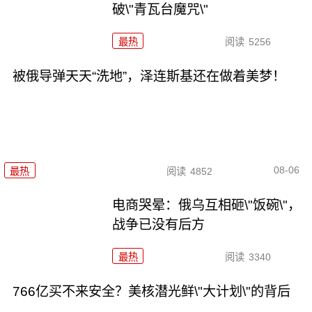
破\"青瓦台魔咒\"
最热
阅读
5256
被俄导弹天天“洗地”，泽连斯基还在做着美梦！
08-06
最热
阅读
4852
电商哭晕：俄乌互相砸\"饭碗\"，
战争已没有后方
最热
阅读
3340
766亿买不来安全？美核潜光鲜\"大计划\"的背后