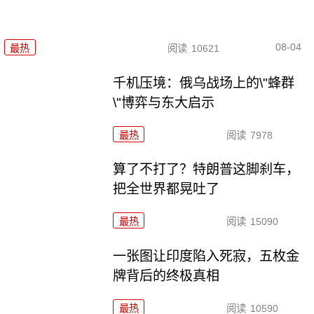
08-04
最热
阅读
10621
千机压境：俄乌战场上的\"蜂群
\"博弈与东大启示
最热
阅读
7978
算了不打了？特朗普这脚刹车，
把全世界都晃吐了
最热
阅读
15090
一张图让印度陷入死寂，五枚金
牌背后的终极真相
最热
阅读
10590