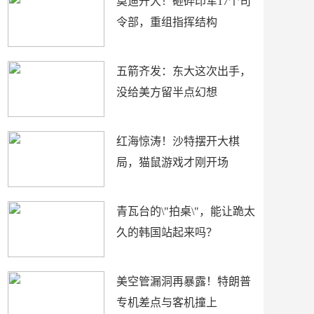
莫迪开大！砸碎印军17个司
令部，重组指挥结构
五箭齐发：东大这次出手，
没给美方留半点幻想
红海惊涛！沙特摆开大棋
局，猫鼠游戏才刚开场
青瓦台的\"拍桌\"，能让跪太
久的韩国站起来吗？
美空管漏洞再暴露！特朗普
专机差点与客机撞上