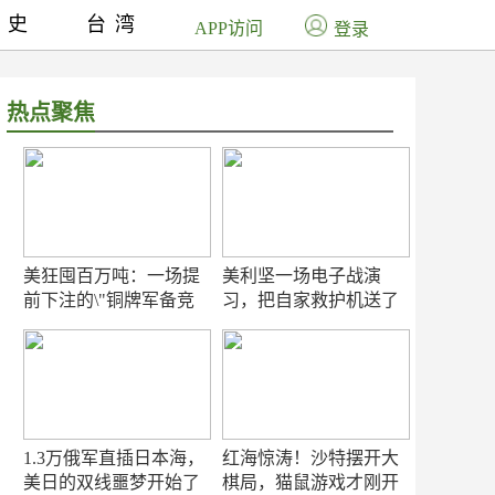
历史
台湾
APP访问
登录
热点聚焦
美狂囤百万吨：一场提
美利坚一场电子战演
前下注的\"铜牌军备竞
习，把自家救护机送了
赛\"
命！
1.3万俄军直插日本海，
红海惊涛！沙特摆开大
美日的双线噩梦开始了
棋局，猫鼠游戏才刚开