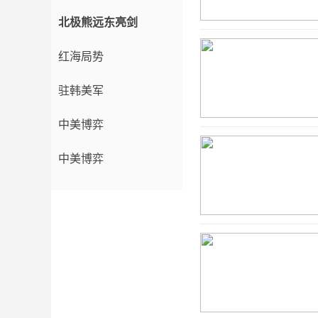
北极熊远东亮剑
红海局势
驻韩美军
中美博弈
中美博弈