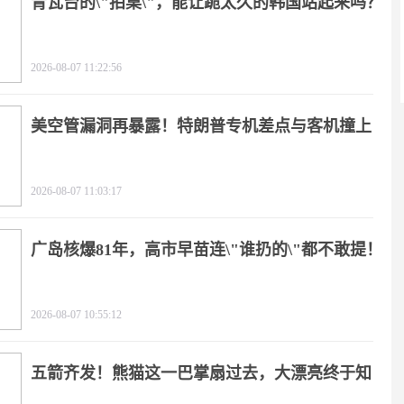
青瓦台的\"拍桌\"，能让跪太久的韩国站起来吗？
2026-08-07 11:22:56
美空管漏洞再暴露！特朗普专机差点与客机撞上
2026-08-07 11:03:17
广岛核爆81年，高市早苗连\"谁扔的\"都不敢提！
2026-08-07 10:55:12
五箭齐发！熊猫这一巴掌扇过去，大漂亮终于知