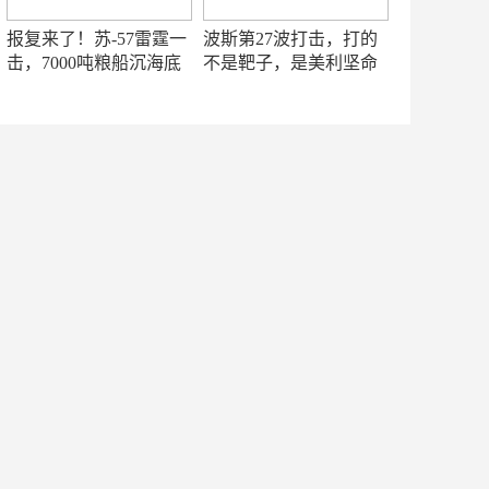
报复来了！苏-57雷霆一
波斯第27波打击，打的
击，7000吨粮船沉海底
不是靶子，是美利坚命
门