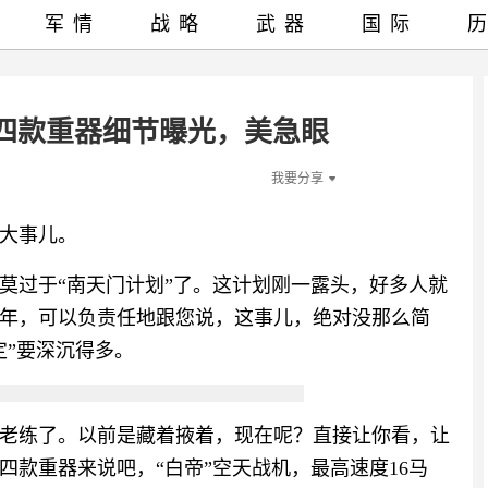
军情
战略
武器
国际
！四款重器细节曝光，美急眼
我要分享
大事儿。
莫过于“南天门计划”了。这计划刚一露头，好多人就
年，可以负责任地跟您说，这事儿，绝对没那么简
定”要深沉得多。
老练了。以前是藏着掖着，现在呢？直接让你看，让
款重器来说吧，“白帝”空天战机，最高速度16马