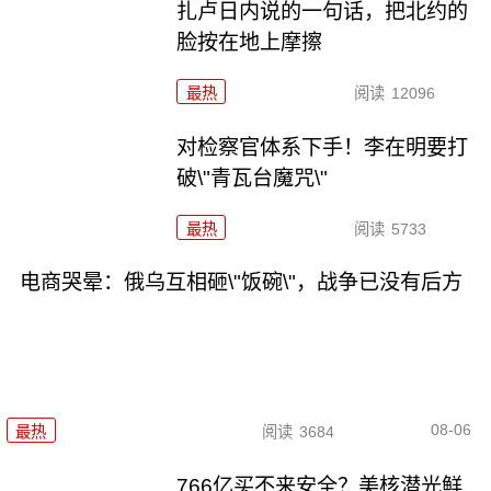
扎卢日内说的一句话，把北约的
脸按在地上摩擦
最热
阅读
12096
对检察官体系下手！李在明要打
破\"青瓦台魔咒\"
最热
阅读
5733
电商哭晕：俄乌互相砸\"饭碗\"，战争已没有后方
08-06
最热
阅读
3684
766亿买不来安全？美核潜光鲜