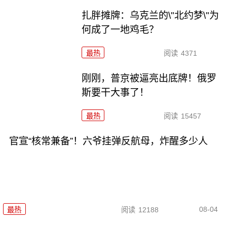
扎胖摊牌：乌克兰的\"北约梦\"为
何成了一地鸡毛？
最热
阅读
4371
刚刚，普京被逼亮出底牌！俄罗
斯要干大事了！
最热
阅读
15457
官宣“核常兼备”！六爷挂弹反航母，炸醒多少人
08-04
最热
阅读
12188