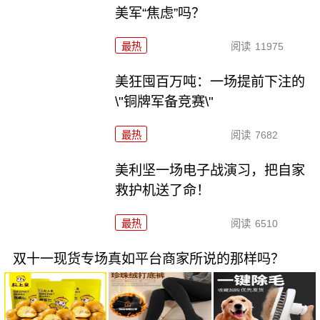
美军“焦虑”吗？
最热
阅读
11975
美狂囤百万吨：一场提前下注的
\"铜牌军备竞赛\"
最热
阅读
7682
美利坚一场电子战演习，把自家
救护机送了命！
最热
阅读
6510
双十一现货专场真如平台商家所说的那样吗？