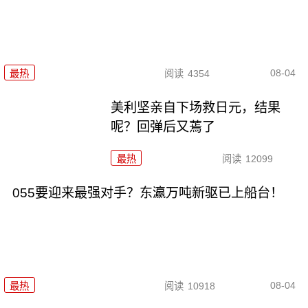
08-04
最热
阅读
4354
美利坚亲自下场救日元，结果
呢？回弹后又蔫了
最热
阅读
12099
055要迎来最强对手？东瀛万吨新驱已上船台！
08-04
最热
阅读
10918