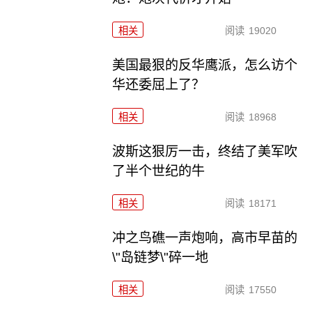
相关
阅读
19020
美国最狠的反华鹰派，怎么访个
华还委屈上了？
相关
阅读
18968
波斯这狠厉一击，终结了美军吹
了半个世纪的牛
相关
阅读
18171
冲之鸟礁一声炮响，高市早苗的
\"岛链梦\"碎一地
相关
阅读
17550