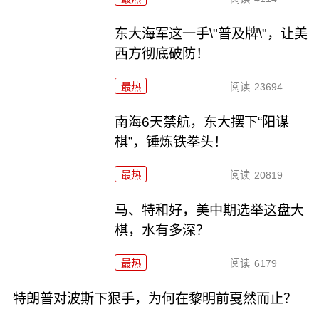
东大海军这一手\"普及牌\"，让美
西方彻底破防！
最热
阅读
23694
南海6天禁航，东大摆下“阳谋
棋”，锤炼铁拳头！
最热
阅读
20819
马、特和好，美中期选举这盘大
棋，水有多深？
最热
阅读
6179
特朗普对波斯下狠手，为何在黎明前戛然而止？