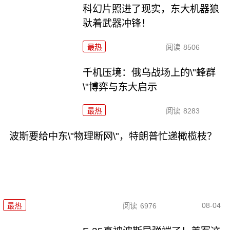
科幻片照进了现实，东大机器狼
驮着武器冲锋！
最热
阅读
8506
千机压境：俄乌战场上的\"蜂群
\"博弈与东大启示
最热
阅读
8283
波斯要给中东\"物理断网\"，特朗普忙递橄榄枝？
08-04
最热
阅读
6976