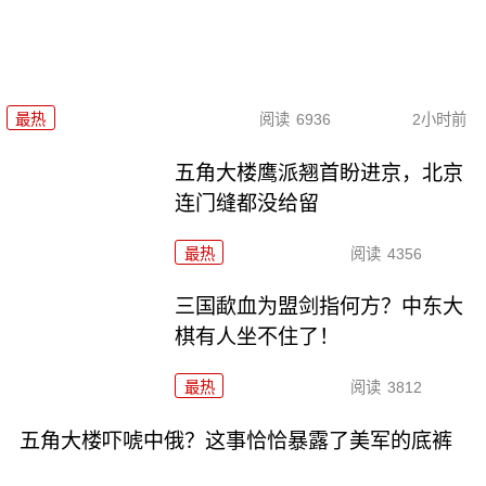
最热
阅读
6936
2小时前
五角大楼鹰派翘首盼进京，北京
连门缝都没给留
最热
阅读
4356
三国歃血为盟剑指何方？中东大
棋有人坐不住了！
最热
阅读
3812
五角大楼吓唬中俄？这事恰恰暴露了美军的底裤