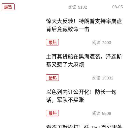
08-05
最热
阅读
5132
惊天大反转！特朗普支持率崩盘
背后竟藏致命一击
最热
阅读
7403
土耳其货船在黑海遭袭，泽连斯
基又惹了大麻烦
最热
阅读
15932
以色列内讧公开化！防长一句
话，军队不买账
最热
阅读
5809
看不见就挨打！歼-15T百公里外