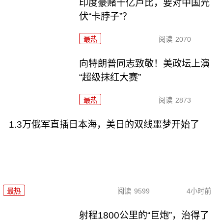
印度豪赌千亿卢比，要对中国光
伏“卡脖子”？
最热
阅读
2070
向特朗普同志致敬！美政坛上演
“超级抹红大赛”
最热
阅读
2873
1.3万俄军直插日本海，美日的双线噩梦开始了
最热
阅读
9599
4小时前
射程1800公里的“巨炮”，治得了