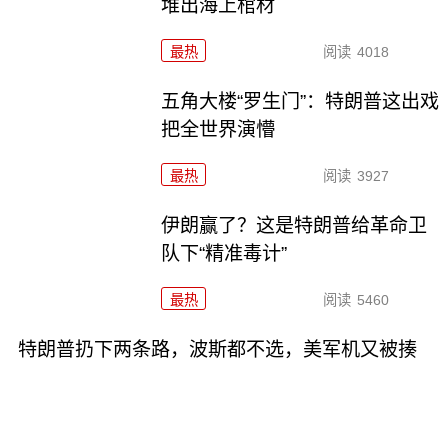
堆出海上棺材
最热
阅读
4018
五角大楼“罗生门”：特朗普这出戏
把全世界演懵
最热
阅读
3927
伊朗赢了？这是特朗普给革命卫
队下“精准毒计”
最热
阅读
5460
特朗普扔下两条路，波斯都不选，美军机又被揍