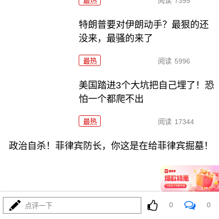
最热
阅读
7395
特朗普要对伊朗动手？最狠的还
没来，最骚的来了
最热
阅读
5996
美国踏进3个大坑把自己埋了！恐
怕一个都爬不出
最热
阅读
17344
政治自杀！菲律宾防长，你这是在给菲律宾掘墓！
0
0
点评一下
08-03
最热
阅读
7025