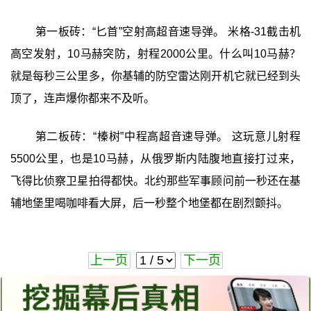
第一板砖：“匕首”空射高超音速导弹。 米格-31截击机
高空发射，10马赫突防，射程2000公里。什么叫10马赫？
就是每秒三公里多，你基辅的防空雷达刚开机它就已经到头
顶了，连声爆你都来不及听。
第二板砖：“榛树”中程高超音速导弹。 这玩意儿射程
5500公里，也是10马赫，从俄罗斯内陆腹地直接打过来，
飞得比侦察卫星拍得都快。北约那些军事顾问前一秒还在基
辅地堡里喝咖啡看大屏，后一秒整个地堡都在剧烈颤抖。
上一页
下一页