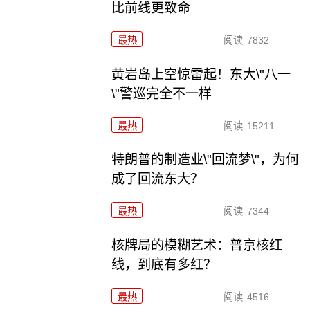
比前线更致命
最热
阅读
7832
黄岩岛上空惊雷起！东大\"八一
\"警巡完全不一样
最热
阅读
15211
特朗普的制造业\"回流梦\"，为何
成了回流东大？
最热
阅读
7344
核牌局的模糊艺术：普京核红
线，到底有多红？
最热
阅读
4516