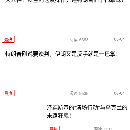
灭人种？以色列这波操作，连特朗普面子都敢踩！
08-04
最热
阅读
6683
特朗普刚说要谈判，伊朗又是反手就是一巴掌！
08-04
最热
阅读
5535
泽连斯基的“清场行动”与乌克兰的
末路狂飙！
最热
阅读
4114