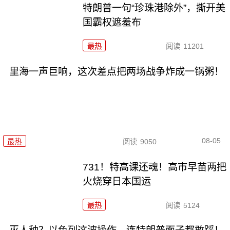
特朗普一句“珍珠港除外”，撕开美
国霸权遮羞布
最热
阅读
11201
里海一声巨响，这次差点把两场战争炸成一锅粥！
08-05
最热
阅读
9050
731！特高课还魂！高市早苗两把
火烧穿日本国运
最热
阅读
5124