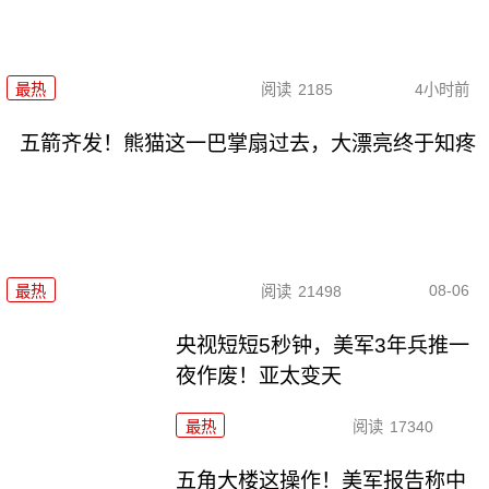
最热
阅读
2185
4小时前
五箭齐发！熊猫这一巴掌扇过去，大漂亮终于知疼
08-06
最热
阅读
21498
央视短短5秒钟，美军3年兵推一
夜作废！亚太变天
最热
阅读
17340
五角大楼这操作！美军报告称中