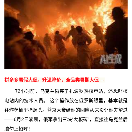
拼多多暑假大促，升温降价，全品类暑期大促 →
72小时前，乌克兰偷袭了扎波罗热核电站，还恐吓核
电站内的技术人员。 这个操作放在俄罗斯眼里，基本就是
往炸药桶里扔烟头。普京大帝给你的回应从来没让你失望过
——6月2日凌晨，俄军拿出三块“大板砖”，直接往乌克兰后
脑勺上招呼！