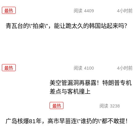
最热
阅读
4409
4小时前
青瓦台的\"拍桌\"，能让跪太久的韩国站起来吗？
最热
阅读
4100
4小时前
美空管漏洞再暴露！特朗普专机
差点与客机撞上
最热
阅读
3238
广岛核爆81年，高市早苗连\"谁扔的\"都不敢提！