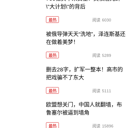
\"大计划\"的背后
最热
阅读
6030
被俄导弹天天“洗地”，泽连斯基还
在做着美梦！
最热
阅读
5289
删去28字，扩军一整本！高市的
把戏骗不了东大
最热
阅读
5111
欧盟想关门，中国人就翻墙，布
鲁塞尔被逼到墙角
最热
阅读
15896