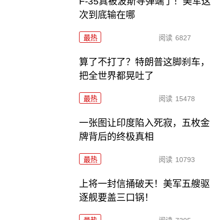
F-35真被波斯导弹端了！美军这
次到底输在哪
最热
阅读
6827
算了不打了？特朗普这脚刹车，
把全世界都晃吐了
最热
阅读
15478
一张图让印度陷入死寂，五枚金
牌背后的终极真相
最热
阅读
10793
上将一封信捅破天！美军五艘驱
逐舰要盖三口锅！