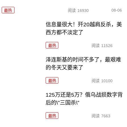
08-06
最热
阅读
16930
信息量很大！歼20越肩反杀，美
西方都不淡定了
最热
阅读
11526
泽连斯基的时间不多了，最艰难
的冬天又要来了
最热
阅读
10100
125万还是5万？俄乌战损数字背
后的\"三国杀\"
最热
阅读
7663