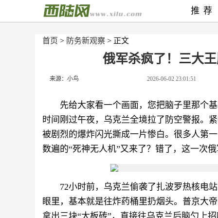
推荐
首页
>
防务新观察
> 正文
俄军杀疯了！三大王
来源：小鸟
2026-06-02 23:01:51
先给大家看一个画面，您把脑子里那个基辅
时间刚过午夜，乌克兰全境拉了防空警报。紧
被剧烈的爆炸闪光撕成一片惨白。很多人第一
数遍的“死神无人机”又来了？错了，这一次
72小时前，乌克兰偷袭了扎波罗热核电
眼里，基本就是往炸药桶里扔烟头。普京大帝
拿出三块“大板砖”，直接往乌克兰后脑勺上招