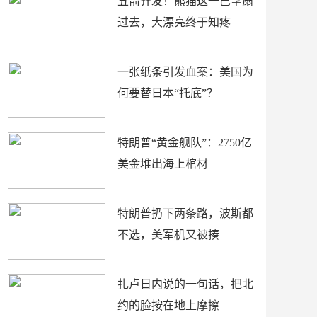
五箭齐发！熊猫这一巴掌扇
过去，大漂亮终于知疼
一张纸条引发血案：美国为
何要替日本“托底”？
特朗普“黄金舰队”：2750亿
美金堆出海上棺材
特朗普扔下两条路，波斯都
不选，美军机又被揍
扎卢日内说的一句话，把北
约的脸按在地上摩擦