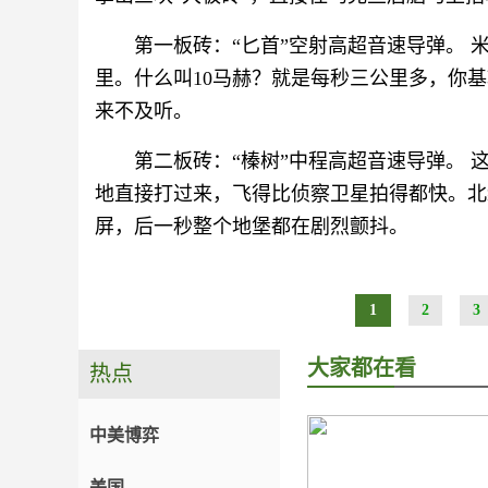
第一板砖：“匕首”空射高超音速导弹。 米格
里。什么叫10马赫？就是每秒三公里多，你
来不及听。
第二板砖：“榛树”中程高超音速导弹。 这
地直接打过来，飞得比侦察卫星拍得都快。北
屏，后一秒整个地堡都在剧烈颤抖。
1
2
3
大家都在看
热点
中美博弈
美国