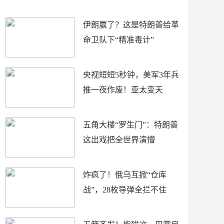
材
懵
伊朗赢了？这是特朗普给革
命卫队下“精准毒计”
央视短短5秒钟，美军3年兵
推一夜作废！亚太变天
五角大楼“罗生门”：特朗普
这出戏把全世界演懵
炸疯了！俄乌互掀“仓库
战”，28枚导弹全拦不住