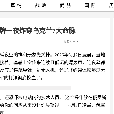
军情
战略
武器
国际
牌一夜炸穿乌克兰7大命脉
我要分享
夜空的祥和景象先关掉。2026年6月2日凌晨，当地
接着，基辅上空传来连续且低沉的爆轰声，连夜幕都
反应是巡航导弹，是无人机，还是北约媒体吹嘘过无
俄军的打法彻底换血了。
站，还恐吓核电站内的技术人员。 这个操作放在俄罗斯
给你的回应从来没让你失望过——6月2日凌晨，俄军
呼！