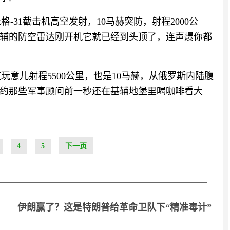
-31截击机高空发射，10马赫突防，射程2000公
基辅的防空雷达刚开机它就已经到头顶了，连声爆你都
玩意儿射程5500公里，也是10马赫，从俄罗斯内陆腹
约那些军事顾问前一秒还在基辅地堡里喝咖啡看大
4
5
下一页
伊朗赢了？这是特朗普给革命卫队下“精准毒计”