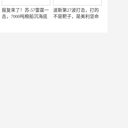
报复来了！苏-57雷霆一
波斯第27波打击，打的
击，7000吨粮船沉海底
不是靶子，是美利坚命
门