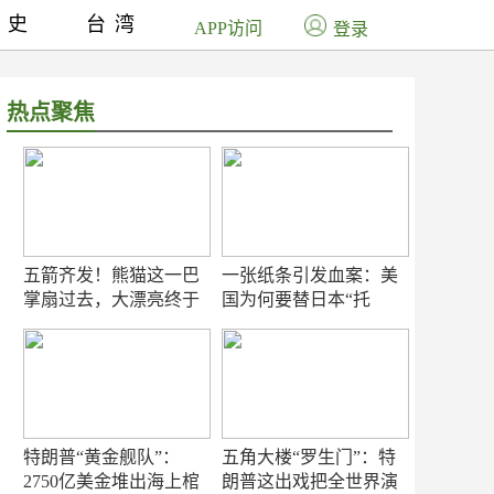
历史
台湾
APP访问
登录
热点聚焦
五箭齐发！熊猫这一巴
一张纸条引发血案：美
掌扇过去，大漂亮终于
国为何要替日本“托
知疼
底”？
特朗普“黄金舰队”：
五角大楼“罗生门”：特
2750亿美金堆出海上棺
朗普这出戏把全世界演