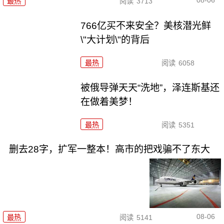
08-06
最热
阅读
3713
766亿买不来安全？美核潜光鲜
\"大计划\"的背后
最热
阅读
6058
被俄导弹天天“洗地”，泽连斯基还
在做着美梦！
最热
阅读
5351
删去28字，扩军一整本！高市的把戏骗不了东大
08-06
最热
阅读
5141