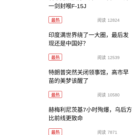
一剑封喉F-15J
最热
阅读
12824
印度满世界绕了一大圈，最后发
现还是中国好？
最热
阅读
12539
特朗普突然关闭领事馆，高市早
苗的美梦该醒了
最热
阅读
10580
赫梅利尼茨基7小时殉爆，乌后方
比前线更致命
最热
阅读
7871