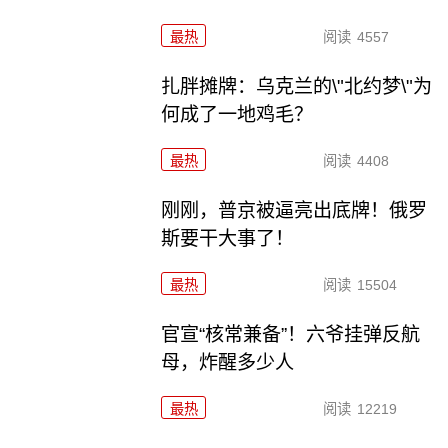
最热
阅读
4557
扎胖摊牌：乌克兰的\"北约梦\"为
何成了一地鸡毛？
最热
阅读
4408
刚刚，普京被逼亮出底牌！俄罗
斯要干大事了！
最热
阅读
15504
官宣“核常兼备”！六爷挂弹反航
母，炸醒多少人
最热
阅读
12219