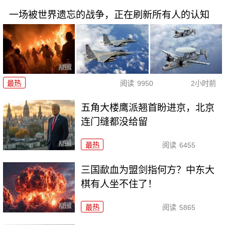
一场被世界遗忘的战争，正在刷新所有人的认知
最热
阅读
9950
2小时前
五角大楼鹰派翘首盼进京，北京
连门缝都没给留
最热
阅读
6455
三国歃血为盟剑指何方？中东大
棋有人坐不住了！
最热
阅读
5865