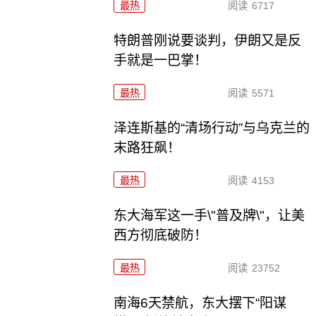
最热
阅读
6717
特朗普刚说要谈判，伊朗又是反
手就是一巴掌！
最热
阅读
5571
泽连斯基的“清场行动”与乌克兰的
末路狂飙！
最热
阅读
4153
东大海军这一手\"普及牌\"，让美
西方彻底破防！
最热
阅读
23752
南海6天禁航，东大摆下“阳谋