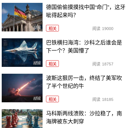
德国偷偷摸摸找中国“命门”，这牙
呲得起来吗？
相关
阅读
19000
巴铁横扫海湾：沙科之后谁会是
下一个？美国懵了
相关
阅读
18757
波斯这狠厉一击，终结了美军吹
了半个世纪的牛
相关
阅读
18185
马科斯两线溃败：沙拉稳了，南
海牌被东大刺穿