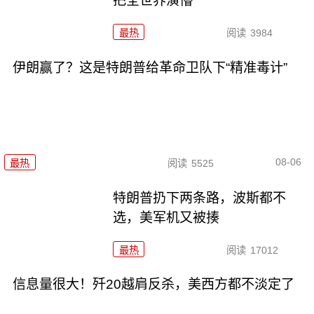
把全世界演懵
最热
阅读
3984
伊朗赢了？这是特朗普给革命卫队下“精准毒计”
08-06
最热
阅读
5525
特朗普扔下两条路，波斯都不
选，美军机又被揍
最热
阅读
17012
信息量很大！歼20越肩反杀，美西方都不淡定了