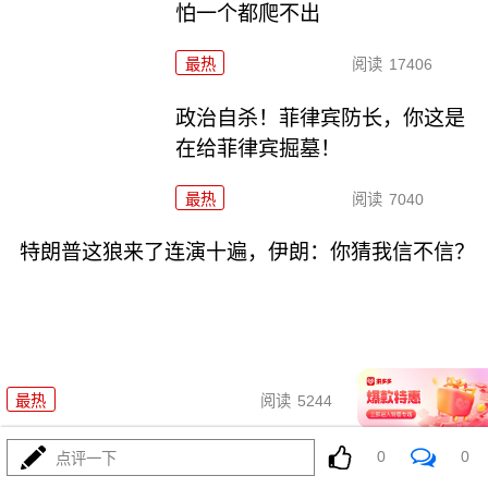
怕一个都爬不出
最热
阅读
17406
政治自杀！菲律宾防长，你这是
在给菲律宾掘墓！
最热
阅读
7040
特朗普这狼来了连演十遍，伊朗：你猜我信不信？
08-03
最热
阅读
5244
高市早苗又作妖！特高课卷土重
0
0
点评一下
来，日本三重困境