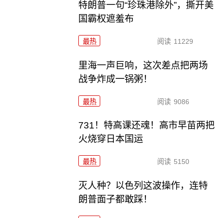
特朗普一句“珍珠港除外”，撕开美
国霸权遮羞布
最热
阅读
11229
里海一声巨响，这次差点把两场
战争炸成一锅粥！
最热
阅读
9086
731！特高课还魂！高市早苗两把
火烧穿日本国运
最热
阅读
5150
灭人种？以色列这波操作，连特
朗普面子都敢踩！