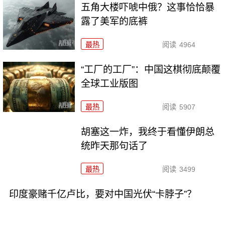
五角大楼吓唬中俄？这事恰恰暴
露了美军的底裤
最热
阅读
4964
“工厂的工厂”：中国这棋彻底颠覆
全球工业版图
最热
阅读
5907
胡塞这一炸，我终于看懂伊朗总
统昨天那句话了
最热
阅读
3499
印度豪赌千亿卢比，要对中国光伏“卡脖子”？