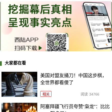
大家都在看
美国对盟友捅刀！中国这步棋，
全世界都看傻了
相关
阅读
34766
阿塞拜疆飞行员夸赞“枭龙”：比比