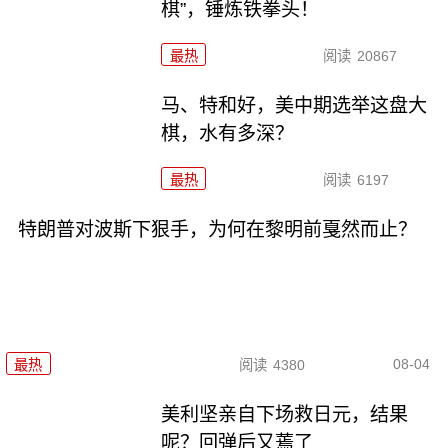
棋”，锤炼铁拳头！
最热
阅读
20867
马、特和好，美中期选举这盘大
棋，水有多深？
最热
阅读
6197
特朗普对波斯下狠手，为何在黎明前戛然而止？
08-04
最热
阅读
4380
美利坚亲自下场救日元，结果
呢？回弹后又蔫了