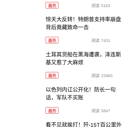
最热
阅读
5163
惊天大反转！特朗普支持率崩盘
背后竟藏致命一击
最热
阅读
7431
土耳其货船在黑海遭袭，泽连斯
基又惹了大麻烦
最热
阅读
15960
以色列内讧公开化！防长一句
话，军队不买账
最热
阅读
5847
看不见就挨打！歼-15T百公里外