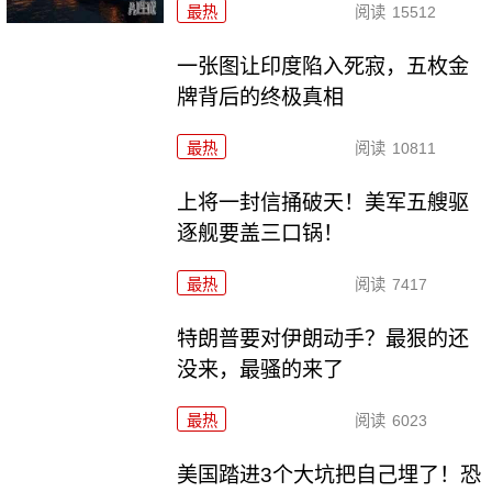
最热
阅读
15512
一张图让印度陷入死寂，五枚金
牌背后的终极真相
最热
阅读
10811
上将一封信捅破天！美军五艘驱
逐舰要盖三口锅！
最热
阅读
7417
特朗普要对伊朗动手？最狠的还
没来，最骚的来了
最热
阅读
6023
美国踏进3个大坑把自己埋了！恐