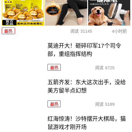
最热
阅读
31145
4小时前
莫迪开大！砸碎印军17个司令
部，重组指挥结构
最热
阅读
6725
五箭齐发：东大这次出手，没给
美方留半点幻想
最热
阅读
5189
红海惊涛！沙特摆开大棋局，猫
鼠游戏才刚开场