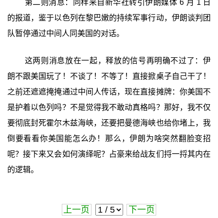
第二则消息：同样来自新华社转引伊朗媒体 6 月 1 日
的报道，鉴于以色列在黎巴嫩的持续军事行动，伊朗谈判团
队暂停通过中间人同美国的对话。
这两则消息放在一起，释放的信号再明确不过了：伊
朗不跟美国玩了！不谈了！不等了！直接掀桌子自己干了！
之前还遮遮掩掩通过中间人传话，现在直接摊牌：你美国不
是护着以色列吗？不是觉得我不敢动真格吗？那好，我不仅
要彻底封死霍尔木兹海峡，还要把曼德海峡也给你堵上，我
倒要看看你美国能怎么办！那么，伊朗为啥突然翻脸变招
呢？接下来又会如何演绎呢？占豪来给战友们捋一捋其内在
的逻辑。
上一页
下一页