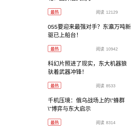
最热
阅读
12129
055要迎来最强对手？东瀛万吨新
驱已上船台！
最热
阅读
10942
科幻片照进了现实，东大机器狼
驮着武器冲锋！
最热
阅读
8533
千机压境：俄乌战场上的\"蜂群
\"博弈与东大启示
最热
阅读
8314