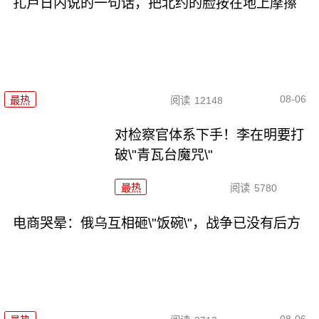
扎卢日内说的一句话，把北约的脸按在地上摩擦
08-06
最热
阅读
12148
对检察官体系下手！李在明要打
破\"青瓦台魔咒\"
最热
阅读
5780
电商哭晕：俄乌互相砸\"饭碗\"，战争已没有后方