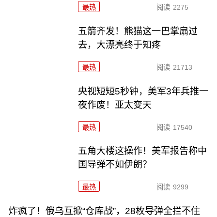
最热
阅读
2275
五箭齐发！熊猫这一巴掌扇过
去，大漂亮终于知疼
最热
阅读
21713
央视短短5秒钟，美军3年兵推一
夜作废！亚太变天
最热
阅读
17540
五角大楼这操作！美军报告称中
国导弹不如伊朗？
最热
阅读
9299
炸疯了！俄乌互掀“仓库战”，28枚导弹全拦不住