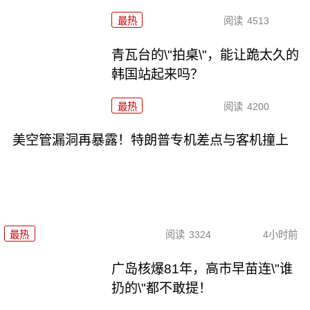
最热
阅读
4513
青瓦台的\"拍桌\"，能让跪太久的
韩国站起来吗？
最热
阅读
4200
美空管漏洞再暴露！特朗普专机差点与客机撞上
最热
阅读
3324
4小时前
广岛核爆81年，高市早苗连\"谁
扔的\"都不敢提！