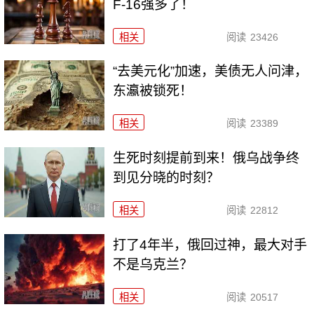
F-16强多了！
相关
阅读
23426
“去美元化”加速，美债无人问津，
东瀛被锁死！
相关
阅读
23389
生死时刻提前到来！俄乌战争终
到见分晓的时刻？
相关
阅读
22812
打了4年半，俄回过神，最大对手
不是乌克兰？
相关
阅读
20517