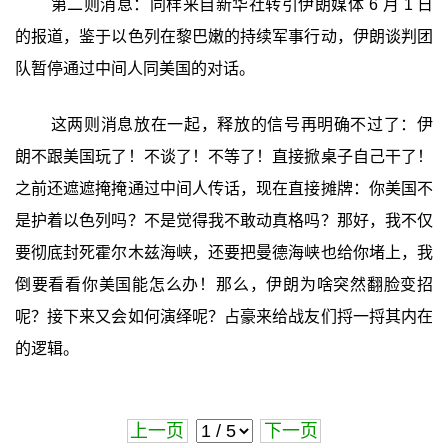
第二则消息：同样来自新华社转引伊朗媒体 6 月 1 日
的报道，鉴于以色列在黎巴嫩的持续军事行动，伊朗谈判团
队暂停通过中间人同美国的对话。
这两则消息放在一起，释放的信号再明确不过了：伊
朗不跟美国玩了！不谈了！不等了！直接掀桌子自己干了！
之前还遮遮掩掩通过中间人传话，现在直接摊牌：你美国不
是护着以色列吗？不是觉得我不敢动真格吗？那好，我不仅
要彻底封死霍尔木兹海峡，还要把曼德海峡也给你堵上，我
倒要看看你美国能怎么办！那么，伊朗为啥突然翻脸变招
呢？接下来又会如何演绎呢？占豪来给战友们捋一捋其内在
的逻辑。
上一页
下一页