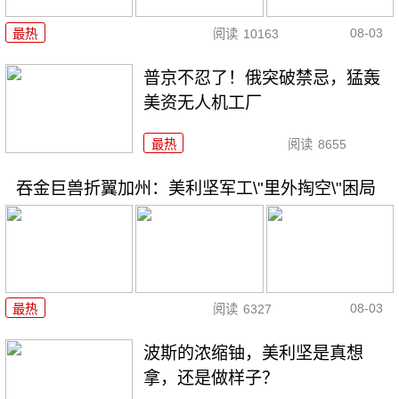
08-03
最热
阅读
10163
普京不忍了！俄突破禁忌，猛轰
美资无人机工厂
最热
阅读
8655
吞金巨兽折翼加州：美利坚军工\"里外掏空\"困局
08-03
最热
阅读
6327
波斯的浓缩铀，美利坚是真想
拿，还是做样子？