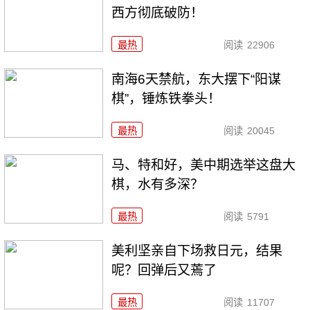
西方彻底破防！
最热
阅读
22906
南海6天禁航，东大摆下“阳谋
棋”，锤炼铁拳头！
最热
阅读
20045
马、特和好，美中期选举这盘大
棋，水有多深？
最热
阅读
5791
美利坚亲自下场救日元，结果
呢？回弹后又蔫了
最热
阅读
11707