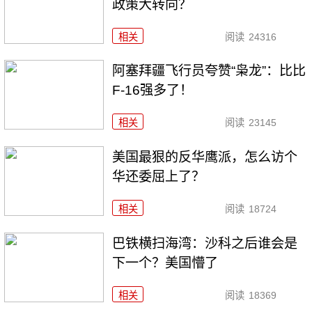
政策大转向？
相关
阅读
24316
阿塞拜疆飞行员夸赞“枭龙”：比比
F-16强多了！
相关
阅读
23145
美国最狠的反华鹰派，怎么访个
华还委屈上了？
相关
阅读
18724
巴铁横扫海湾：沙科之后谁会是
下一个？美国懵了
相关
阅读
18369