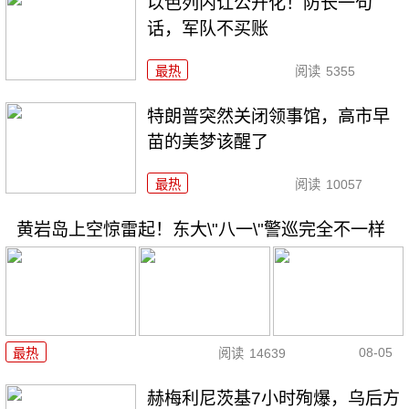
以色列内讧公开化！防长一句
话，军队不买账
最热
阅读
5355
特朗普突然关闭领事馆，高市早
苗的美梦该醒了
最热
阅读
10057
黄岩岛上空惊雷起！东大\"八一\"警巡完全不一样
08-05
最热
阅读
14639
赫梅利尼茨基7小时殉爆，乌后方