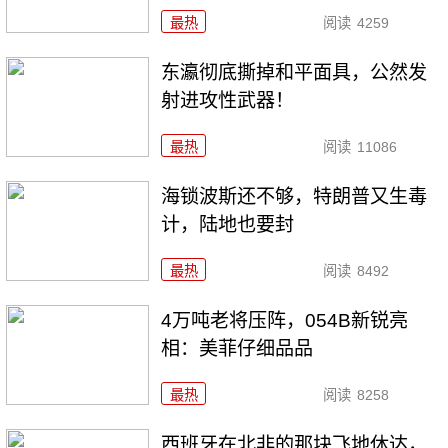
最热
阅读
4259
东瀛彻底撕掉和平面具，公然发
射进攻性武器！
最热
阅读
11086
海锁波斯还不够，特朗普又生毒
计，陆地也要封
最热
阅读
8492
4万吨老将压阵，054B新锐亮
相：美菲仔细品品
最热
阅读
8258
西班牙在北非的那块飞地休达，