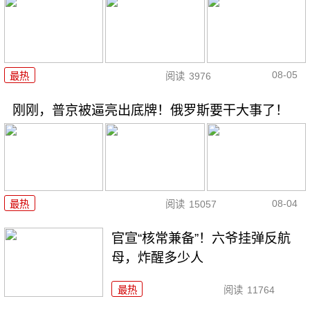
08-05
最热
阅读
3976
刚刚，普京被逼亮出底牌！俄罗斯要干大事了！
08-04
最热
阅读
15057
官宣“核常兼备”！六爷挂弹反航
母，炸醒多少人
最热
阅读
11764