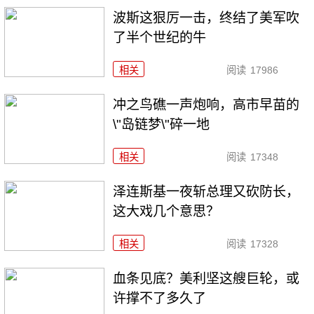
波斯这狠厉一击，终结了美军吹
了半个世纪的牛
相关
阅读
17986
冲之鸟礁一声炮响，高市早苗的
\"岛链梦\"碎一地
相关
阅读
17348
泽连斯基一夜斩总理又砍防长，
这大戏几个意思？
相关
阅读
17328
血条见底？美利坚这艘巨轮，或
许撑不了多久了