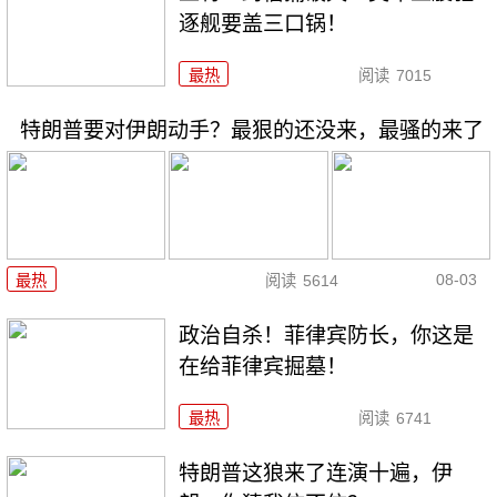
逐舰要盖三口锅！
最热
阅读
7015
特朗普要对伊朗动手？最狠的还没来，最骚的来了
08-03
最热
阅读
5614
政治自杀！菲律宾防长，你这是
在给菲律宾掘墓！
最热
阅读
6741
特朗普这狼来了连演十遍，伊