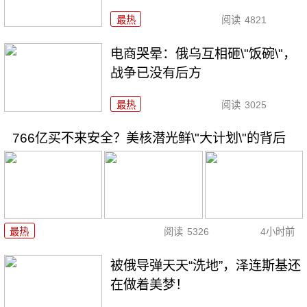
最热
阅读
4821
电商哭晕：俄乌互相砸\"饭碗\"，
战争已没有后方
最热
阅读
3025
766亿买不来安全？美核潜光鲜\"大计划\"的背后
最热
阅读
5326
4小时前
被俄导弹天天“洗地”，泽连斯基还
在做着美梦！