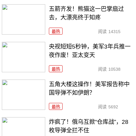
五箭齐发！熊猫这一巴掌扇过
去，大漂亮终于知疼
最热
阅读
14315
央视短短5秒钟，美军3年兵推一
夜作废！亚太变天
最热
阅读
10538
五角大楼这操作！美军报告称中
国导弹不如伊朗？
最热
阅读
5692
炸疯了！俄乌互掀“仓库战”，28
枚导弹全拦不住