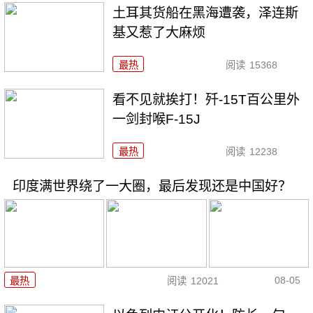
土耳其货船在黑海遭袭，泽连斯
基又惹了大麻烦
最热
阅读
15368
看不见就挨打！歼-15T百公里外
一剑封喉F-15J
最热
阅读
12238
印度满世界绕了一大圈，最后发现还是中国好？
08-05
最热
阅读
12021