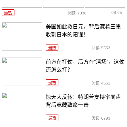
08-05
最热
阅读
7038
美国如此救日元，背后藏着三重
收割日本的阳谋！
最热
阅读
5553
前方在打仗，后方在“清场”，这仗
还怎么打？
最热
阅读
4551
惊天大反转！特朗普支持率崩盘
背后竟藏致命一击
最热
阅读
6793