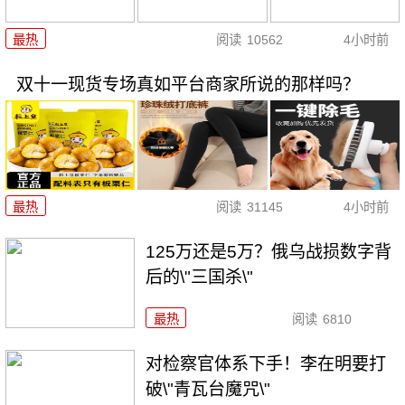
最热
阅读
10562
4小时前
双十一现货专场真如平台商家所说的那样吗？
最热
阅读
31145
4小时前
125万还是5万？俄乌战损数字背
后的\"三国杀\"
最热
阅读
6810
对检察官体系下手！李在明要打
破\"青瓦台魔咒\"