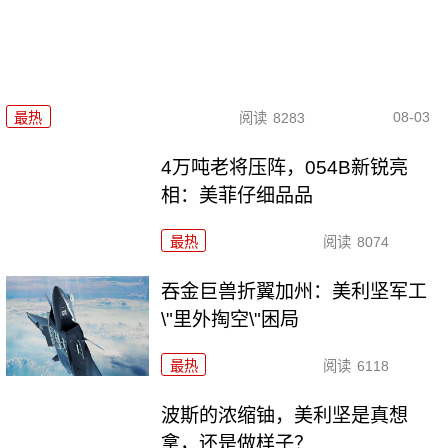
08-03
最热
阅读
8283
4万吨老将压阵，054B新锐亮
相：美菲仔细品品
最热
阅读
8074
吞金巨兽折翼加州：美利坚军工
\"里外掏空\"困局
最热
阅读
6118
波斯的浓缩铀，美利坚是真想
拿，还是做样子？