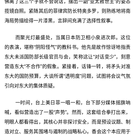
佛离了这三个字就不会说话，摆出一副“亚太救世主”的姿态
揽镜自照。紧随其后的菲律宾防长特奥多罗，则熟练地将南
海局势描绘得一片漆黑，言辞间充满了选择性叙事。
而聚光灯最盛处，当属日本防卫相小泉进次郎。这位
的表演，堪称“阴阳怪气”的教科书。他先是故作惊讶地指责
东大未派国防部长级官员与会，笑称这让“对话变少”，刻意
营造东大“不合作”的假象。紧接着，话锋一转，将矛头对准
东大的国防预算，大谈所谓“透明度”问题，试图将会议气氛
引向对东大的集体质疑。
一时间，台上美日菲一唱一和，台下部分媒体摇旗呐
喊，看似营造出了一股“声势”。然而，这套组合拳打出来，
明眼人都看得出，其核心并非探讨安全，而是预设议题、制
造对立、服务其围堵与遏制的战略私心。香会这个本应用于