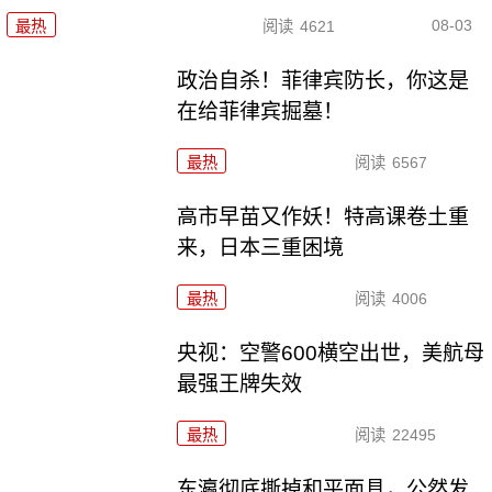
08-03
最热
阅读
4621
政治自杀！菲律宾防长，你这是
在给菲律宾掘墓！
最热
阅读
6567
高市早苗又作妖！特高课卷土重
来，日本三重困境
最热
阅读
4006
央视：空警600横空出世，美航母
最强王牌失效
最热
阅读
22495
东瀛彻底撕掉和平面具，公然发