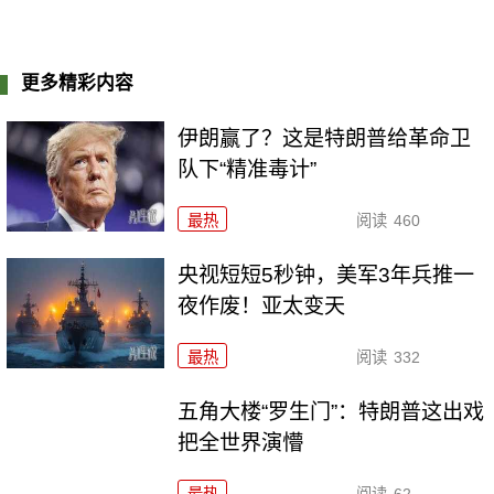
更多精彩内容
伊朗赢了？这是特朗普给革命卫
队下“精准毒计”
最热
阅读
460
央视短短5秒钟，美军3年兵推一
夜作废！亚太变天
最热
阅读
332
五角大楼“罗生门”：特朗普这出戏
把全世界演懵
最热
阅读
62