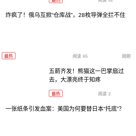
炸疯了！俄乌互掀“仓库战”，28枚导弹全拦不住
最热
阅读
65
刚刚
五箭齐发！熊猫这一巴掌扇过
去，大漂亮终于知疼
最热
阅读
2
一张纸条引发血案：美国为何要替日本“托底”？