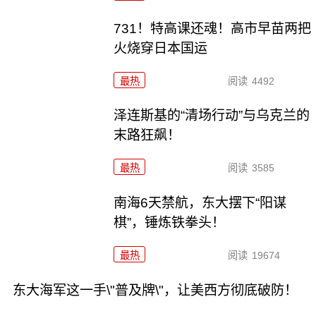
731！特高课还魂！高市早苗两把
火烧穿日本国运
最热
阅读
4492
泽连斯基的“清场行动”与乌克兰的
末路狂飙！
最热
阅读
3585
南海6天禁航，东大摆下“阳谋
棋”，锤炼铁拳头！
最热
阅读
19674
东大海军这一手\"普及牌\"，让美西方彻底破防！