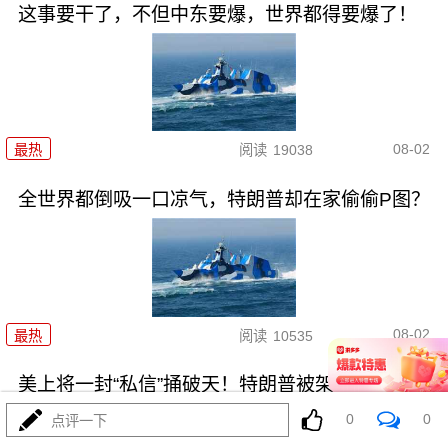
这事要干了，不但中东要爆，世界都得要爆了！
08-02
最热
阅读
19038
全世界都倒吸一口凉气，特朗普却在家偷偷P图？
08-02
最热
阅读
10535
美上将一封“私信”捅破天！特朗普被架在火上烤
0
0
点评一下