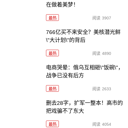
在做着美梦！
最热
阅读
3907
766亿买不来安全？美核潜光鲜
\"大计划\"的背后
最热
阅读
4890
电商哭晕：俄乌互相砸\"饭碗\"，
战争已没有后方
最热
阅读
2633
删去28字，扩军一整本！高市的
把戏骗不了东大
最热
阅读
4054