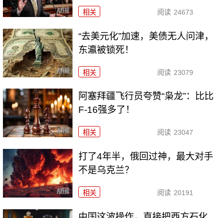
相关
阅读
24673
“去美元化”加速，美债无人问津，
东瀛被锁死！
相关
阅读
23079
阿塞拜疆飞行员夸赞“枭龙”：比比
F-16强多了！
相关
阅读
23047
打了4年半，俄回过神，最大对手
不是乌克兰？
相关
阅读
20191
中国这波操作，直接把西方石化