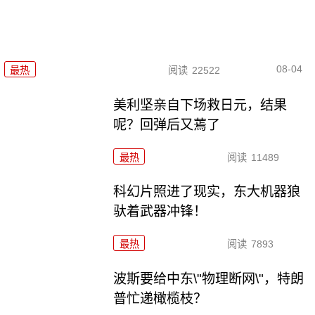
08-04
最热
阅读
22522
美利坚亲自下场救日元，结果
呢？回弹后又蔫了
最热
阅读
11489
科幻片照进了现实，东大机器狼
驮着武器冲锋！
最热
阅读
7893
波斯要给中东\"物理断网\"，特朗
普忙递橄榄枝？