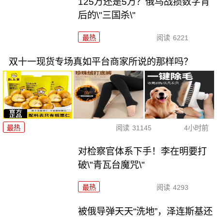
125万还是5万？俄乌战损数字背
后的\"三国杀\"
最热
阅读
6221
双十一现货专场真如平台商家所说的那样吗？
最热
阅读
31145
4小时前
对检察官体系下手！李在明要打
破\"青瓦台魔咒\"
最热
阅读
4293
被俄导弹天天“洗地”，泽连斯基还