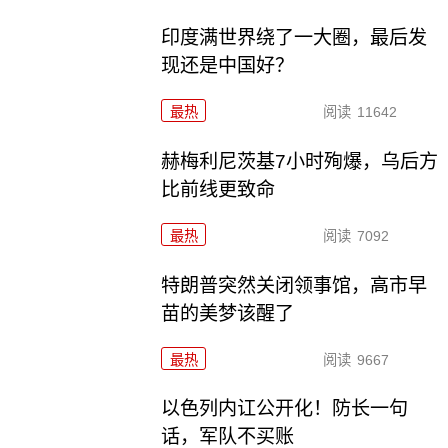
印度满世界绕了一大圈，最后发
现还是中国好？
最热
阅读
11642
赫梅利尼茨基7小时殉爆，乌后方
比前线更致命
最热
阅读
7092
特朗普突然关闭领事馆，高市早
苗的美梦该醒了
最热
阅读
9667
以色列内讧公开化！防长一句
话，军队不买账