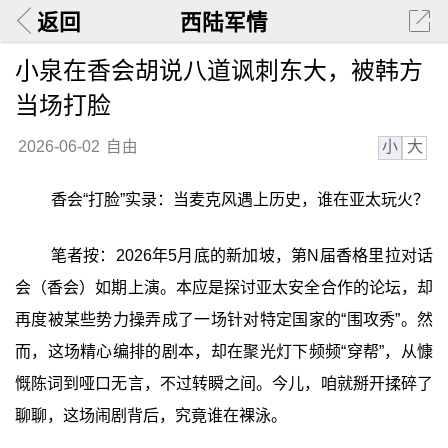
返回
西陆军情
小泉在香会胡说八道讽刺东大，被韩方
当场打脸
小
大
2026-06-02
自由
香会“打脸”实录：当麦克风遇上历史，谁在亚太玩火？
笔者按：2026年5月底的新加坡，第N届香格里拉对话
会（香会）如期上演。本应是探讨亚太安全合作的论坛，却
再度被某些势力操弄成了一场针对特定国家的“围攻秀”。然
而，这场精心编排的剧本，却在聚光灯下频频“穿帮”，从慷
慨陈词到哑口无言，不过转瞬之间。今儿，咱就掰开揉碎了
聊聊，这场闹剧背后，究竟谁在裸泳。