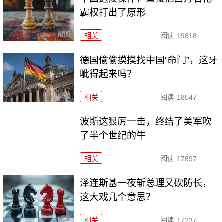
霸权打出了原形
相关
阅读
19818
德国偷偷摸摸找中国“命门”，这牙
呲得起来吗？
相关
阅读
18547
波斯这狠厉一击，终结了美军吹
了半个世纪的牛
相关
阅读
17897
泽连斯基一夜斩总理又砍防长，
这大戏几个意思？
相关
阅读
17237