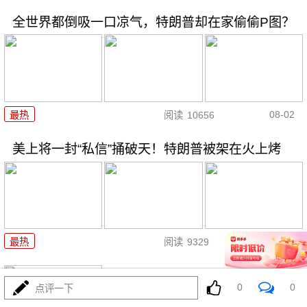
全世界都倒吸一口凉气，特朗普却在家偷偷P图？
08-02
最热
阅读
10656
美上将一封“私信”捅破天！特朗普被架在火上烤
08-02
最热
阅读
9329
两大命门决定美国退无可退，伊
0
0
点评一下
朗别再幻想了！