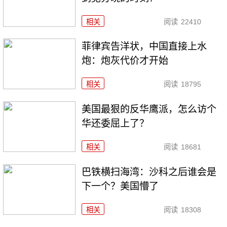
相关
阅读
22410
菲律宾告洋状，中国直接上水
炮：炮灰代价才开始
相关
阅读
18795
美国最狠的反华鹰派，怎么访个
华还委屈上了？
相关
阅读
18681
巴铁横扫海湾：沙科之后谁会是
下一个？美国懵了
相关
阅读
18308