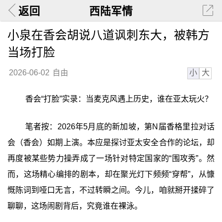
返回
西陆军情
小泉在香会胡说八道讽刺东大，被韩方
当场打脸
小
大
2026-06-02
自由
香会“打脸”实录：当麦克风遇上历史，谁在亚太玩火？
笔者按：2026年5月底的新加坡，第N届香格里拉对话
会（香会）如期上演。本应是探讨亚太安全合作的论坛，却
再度被某些势力操弄成了一场针对特定国家的“围攻秀”。然
而，这场精心编排的剧本，却在聚光灯下频频“穿帮”，从慷
慨陈词到哑口无言，不过转瞬之间。今儿，咱就掰开揉碎了
聊聊，这场闹剧背后，究竟谁在裸泳。