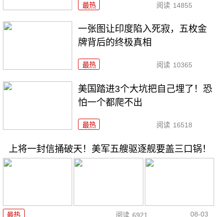
最热
阅读
14855
一张图让印度陷入死寂，五枚金
牌背后的终极真相
最热
阅读
10365
美国踏进3个大坑把自己埋了！恐
怕一个都爬不出
最热
阅读
16518
上将一封信捅破天！美军五艘驱逐舰要盖三口锅！
08-03
最热
阅读
6921