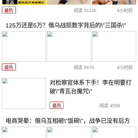
最热
阅读
31145
4小时前
125万还是5万？俄乌战损数字背后的\"三国杀\"
最热
阅读
6570
4小时前
对检察官体系下手！李在明要打
破\"青瓦台魔咒\"
最热
阅读
4558
电商哭晕：俄乌互相砸\"饭碗\"，战争已没有后方