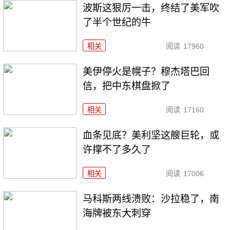
波斯这狠厉一击，终结了美军吹
了半个世纪的牛
相关
阅读
17960
美伊停火是幌子？穆杰塔巴回
信，把中东棋盘掀了
相关
阅读
17160
血条见底？美利坚这艘巨轮，或
许撑不了多久了
相关
阅读
17006
马科斯两线溃败：沙拉稳了，南
海牌被东大刺穿