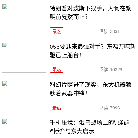
特朗普对波斯下狠手，为何在黎
明前戛然而止？
最热
阅读
3831
055要迎来最强对手？东瀛万吨新
驱已上船台！
最热
阅读
10329
科幻片照进了现实，东大机器狼
驮着武器冲锋！
最热
阅读
7996
千机压境：俄乌战场上的\"蜂群
\"博弈与东大启示