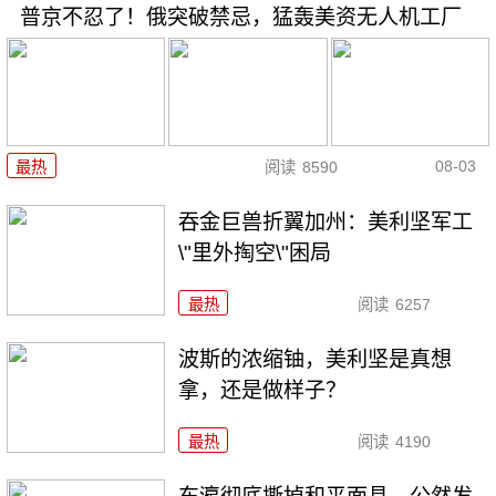
普京不忍了！俄突破禁忌，猛轰美资无人机工厂
08-03
最热
阅读
8590
吞金巨兽折翼加州：美利坚军工
\"里外掏空\"困局
最热
阅读
6257
波斯的浓缩铀，美利坚是真想
拿，还是做样子？
最热
阅读
4190