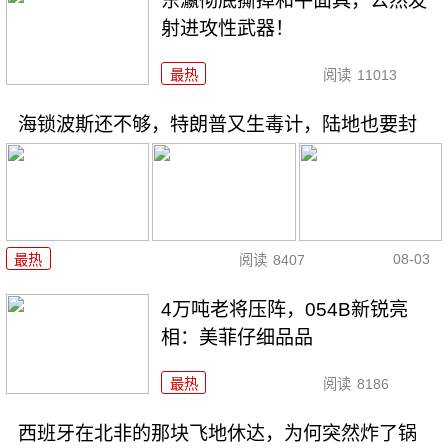
东瀛彻底撕掉和平面具，公然发
射进攻性武器！
最热
阅读
11013
海锁波斯还不够，特朗普又生毒计，陆地也要封
08-03
最热
阅读
8407
4万吨老将压阵，054B新锐亮
相：美菲仔细品品
最热
阅读
8186
西班牙在北非的那块飞地休达，为何突然炸了锅