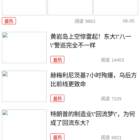
08-05
最热
阅读
9863
黄岩岛上空惊雷起！东大\"八一
\"警巡完全不一样
最热
阅读
14453
赫梅利尼茨基7小时殉爆，乌后方
比前线更致命
最热
阅读
7229
特朗普的制造业\"回流梦\"，为何
成了回流东大？
最热
阅读
6821