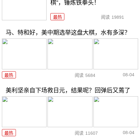
棋”，锤炼铁拳头！
最热
阅读
19891
马、特和好，美中期选举这盘大棋，水有多深？
08-04
最热
阅读
5684
美利坚亲自下场救日元，结果呢？回弹后又蔫了
08-04
最热
阅读
11607