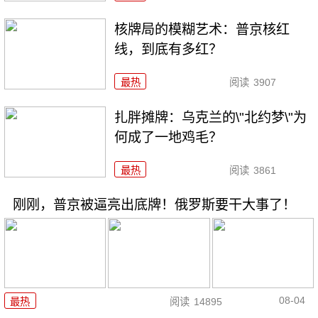
核牌局的模糊艺术：普京核红
线，到底有多红？
最热
阅读
3907
扎胖摊牌：乌克兰的\"北约梦\"为
何成了一地鸡毛？
最热
阅读
3861
刚刚，普京被逼亮出底牌！俄罗斯要干大事了！
08-04
最热
阅读
14895