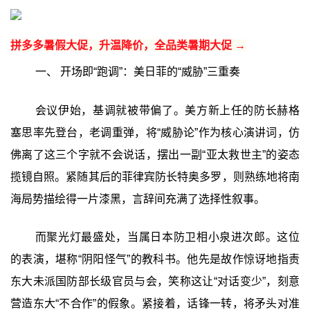
拼多多暑假大促，升温降价，全品类暑期大促 →
一、 开场即“跑调”：美日菲的“威胁”三重奏
会议伊始，基调就被带偏了。美方新上任的防长赫格
塞思率先登台，老调重弹，将“威胁论”作为核心演讲词，仿
佛离了这三个字就不会说话，摆出一副“亚太救世主”的姿态
揽镜自照。紧随其后的菲律宾防长特奥多罗，则熟练地将南
海局势描绘得一片漆黑，言辞间充满了选择性叙事。
而聚光灯最盛处，当属日本防卫相小泉进次郎。这位
的表演，堪称“阴阳怪气”的教科书。他先是故作惊讶地指责
东大未派国防部长级官员与会，笑称这让“对话变少”，刻意
营造东大“不合作”的假象。紧接着，话锋一转，将矛头对准