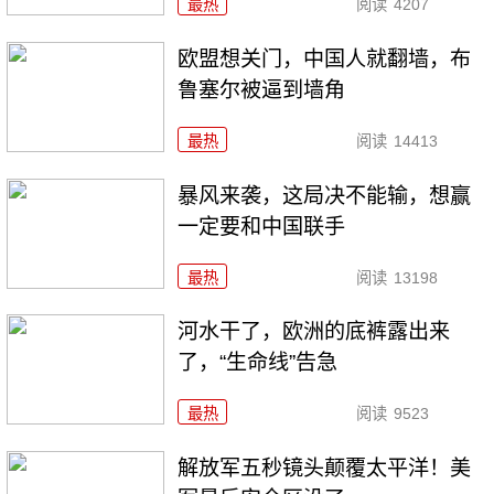
最热
阅读
4207
欧盟想关门，中国人就翻墙，布
鲁塞尔被逼到墙角
最热
阅读
14413
暴风来袭，这局决不能输，想赢
一定要和中国联手
最热
阅读
13198
河水干了，欧洲的底裤露出来
了，“生命线”告急
最热
阅读
9523
解放军五秒镜头颠覆太平洋！美