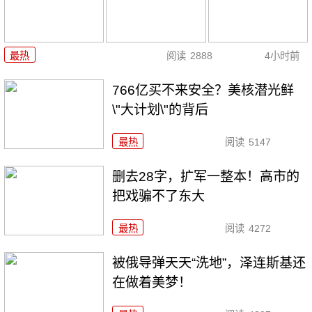
最热
阅读
2888
4小时前
766亿买不来安全？美核潜光鲜
\"大计划\"的背后
最热
阅读
5147
删去28字，扩军一整本！高市的
把戏骗不了东大
最热
阅读
4272
被俄导弹天天“洗地”，泽连斯基还
在做着美梦！